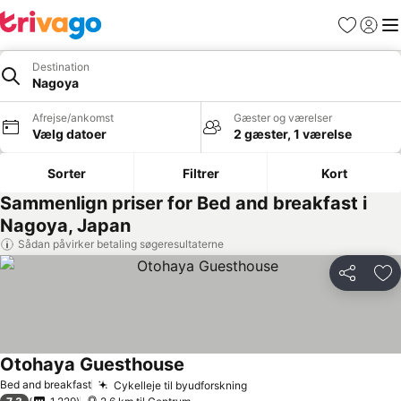
Favoritter
Log ind
Me
Destination
Nagoya
Afrejse/ankomst
Gæster og værelser
Vælg datoer
2 gæster, 1 værelse
Sorter
Filtrer
Kort
Sammenlign priser for Bed and breakfast i
Nagoya, Japan
Sådan påvirker betaling søgeresultaterne
Del
Føj
Otohaya Guesthouse
Se priser
Bed and breakfast
Cykelleje til byudforskning
Se priser