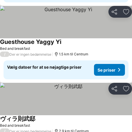
Del
Føj
Guesthouse Yaggy Yi
Se priser
Bed and breakfast
/
1.5 km til Centrum
Der er ingen bedømmelse
Vælg datoer for at se nøjagtige priser
Se priser
Del
Føj
ヴィラ則武邸
Se priser
Bed and breakfast
/
2.9 km til Centrum
Der er ingen bedømmelse