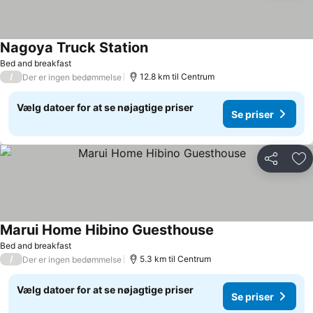
Nagoya Truck Station
Se priser
Bed and breakfast
/
12.8 km til Centrum
Der er ingen bedømmelse
Vælg datoer for at se nøjagtige priser
Se priser
Del
Føj
Marui Home Hibino Guesthouse
Se priser
Bed and breakfast
/
5.3 km til Centrum
Der er ingen bedømmelse
Vælg datoer for at se nøjagtige priser
Se priser