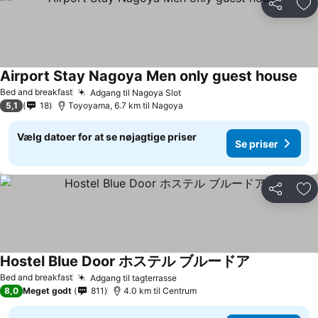
Del
Føj
Airport Stay Nagoya Men only guest house
Se p
Bed and breakfast
Adgang til Nagoya Slot
Se priser
5,1
18
Toyoyama, 6.7 km til Nagoya
Vælg datoer for at se nøjagtige priser
Se priser
Del
Føj
Hostel Blue Door ホステル ブルードア
Se priser
Bed and breakfast
Adgang til tagterrasse
Se priser
8,0
Meget godt
811
4.0 km til Centrum