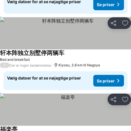
Vælg datoer for at se nøjagtige priser
Se priser
Del
Føj
轩本阵独立别墅停两辆车
Se priser
Bed and breakfast
/
Kiyosu, 3.8 km til Nagoya
Der er ingen bedømmelse
Vælg datoer for at se nøjagtige priser
Se priser
Del
Føj
福楽亭