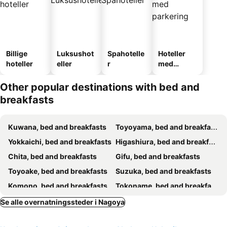
Billige
Luksushot
Spahotelle
Hoteller
hoteller
eller
r
med
parkering
Other popular destinations with bed and
breakfasts
Kuwana, bed and breakfasts
Toyoyama, bed and breakfasts
Yokkaichi, bed and breakfasts
Higashiura, bed and breakfasts
Chita, bed and breakfasts
Gifu, bed and breakfasts
Toyoake, bed and breakfasts
Suzuka, bed and breakfasts
Komono, bed and breakfasts
Tokoname, bed and breakfasts
Motosu, bed and breakfasts
Okazaki, bed and breakfasts
Se alle overnatningssteder i Nagoya
Inuyama, bed and breakfasts
Tarui, bed and breakfasts