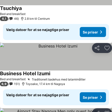
Tsuchiya
Se priser
Bed and breakfast
6,1
46
2.8 km til Centrum
Vælg datoer for at se nøjagtige priser
Se priser
Del
Føj
Business Hotel Izumi
Se priser
Bed and breakfast
Traditionelt badehus med tatamimåtter
Se priser
6,9
151
Toyoake, 17.4 km til Nagoya
Vælg datoer for at se nøjagtige priser
Se priser