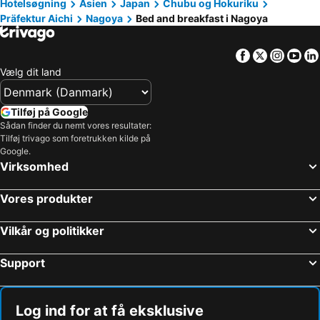
Hotelsøgning
Asien
Japan
Chubu og Hokuriku
Seki, bed and breakfasts
Mihama, bed and breakfasts
Präfektur Aichi
Nagoya
Bed and breakfast i Nagoya
Nishio, bed and breakfasts
Minokamo, bed and breakfasts
Kiyosu, bed and breakfasts
Kitanagoya, bed and breakfasts
Facebook
Twitter
Insta
Yo
Vælg dit land
Tilføj på Google
Sådan finder du nemt vores resultater:
Tilføj trivago som foretrukken kilde på
Google.
Virksomhed
Vores produkter
Vilkår og politikker
Support
Log ind for at få eksklusive