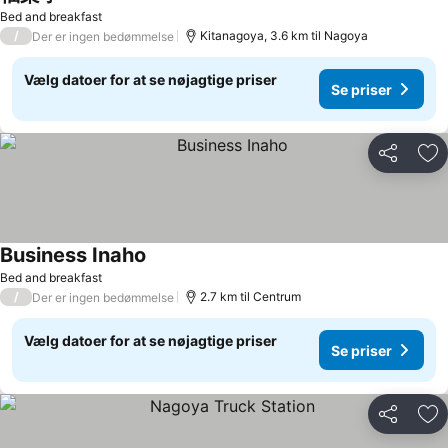
Se priser
Bed and breakfast
/
Kitanagoya, 3.6 km til Nagoya
Der er ingen bedømmelse
Vælg datoer for at se nøjagtige priser
Se priser
Del
Føj
Business Inaho
Se priser
Bed and breakfast
/
2.7 km til Centrum
Der er ingen bedømmelse
Vælg datoer for at se nøjagtige priser
Se priser
Del
Føj