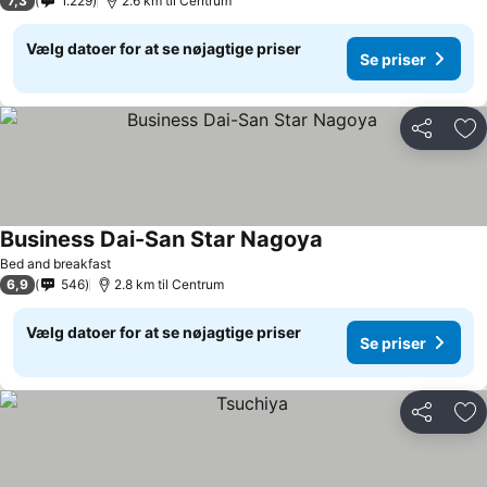
7,3
1.229
2.6 km til Centrum
Vælg datoer for at se nøjagtige priser
Se priser
Del
Føj
Business Dai-San Star Nagoya
Se priser
Bed and breakfast
6,9
546
2.8 km til Centrum
Vælg datoer for at se nøjagtige priser
Se priser
Del
Føj