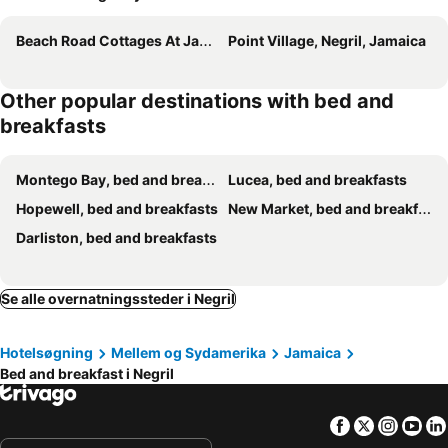
Beach Road Cottages At Jah Bs
Point Village, Negril, Jamaica
Other popular destinations with bed and
breakfasts
Montego Bay, bed and breakfasts
Lucea, bed and breakfasts
Hopewell, bed and breakfasts
New Market, bed and breakfasts
Darliston, bed and breakfasts
Se alle overnatningssteder i Negril
Hotelsøgning
Mellem og Sydamerika
Jamaica
Bed and breakfast i Negril
Facebook
Twitter
Insta
Yo