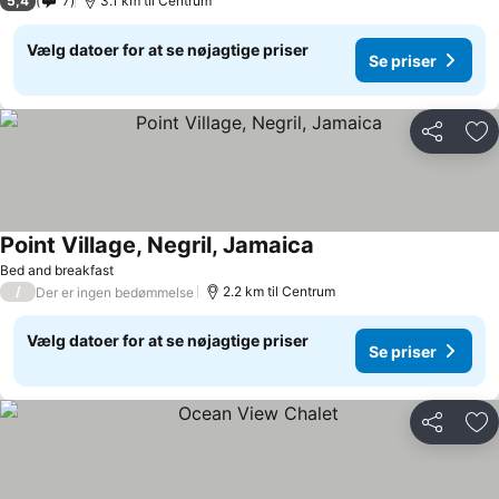
5,4
7
3.1 km til Centrum
Vælg datoer for at se nøjagtige priser
Se priser
Del
Føj
Point Village, Negril, Jamaica
Bed and breakfast
/
2.2 km til Centrum
Der er ingen bedømmelse
Vælg datoer for at se nøjagtige priser
Se priser
Del
Føj