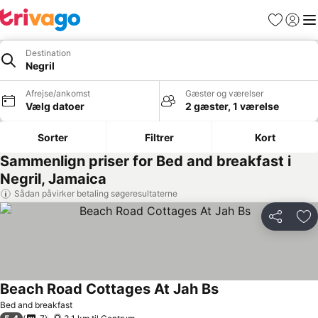
Favoritter
Log ind
Me
Destination
Negril
Afrejse/ankomst
Gæster og værelser
Vælg datoer
2 gæster, 1 værelse
Sorter
Filtrer
Kort
Sammenlign priser for Bed and breakfast i
Negril, Jamaica
Sådan påvirker betaling søgeresultaterne
Del
Føj
Beach Road Cottages At Jah Bs
Bed and breakfast