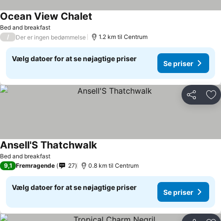
Ocean View Chalet
Bed and breakfast
/
1.2 km til Centrum
Der er ingen bedømmelse
Vælg datoer for at se nøjagtige priser
Se priser
Del
Føj
Ansell'S Thatchwalk
Bed and breakfast
9,1
Fremragende
27
0.8 km til Centrum
Vælg datoer for at se nøjagtige priser
Se priser