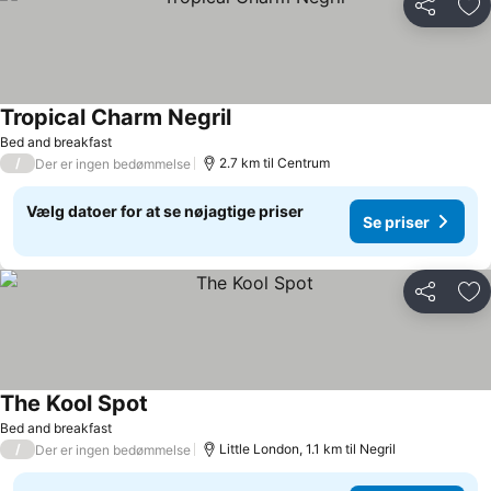
Del
Føj
Tropical Charm Negril
Bed and breakfast
/
2.7 km til Centrum
Der er ingen bedømmelse
Vælg datoer for at se nøjagtige priser
Se priser
Del
Føj
The Kool Spot
Bed and breakfast
/
Little London, 1.1 km til Negril
Der er ingen bedømmelse