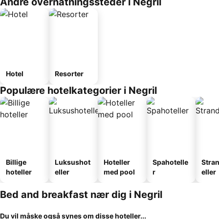
Andre overnatningssteder i Negril
Hotel
Resorter
Populære hotelkategorier i Negril
Billige
Luksushot
Hoteller
Spahotelle
Stra
hoteller
eller
med pool
r
eller
Bed and breakfast nær dig i Negril
Du vil måske også synes om disse hoteller...