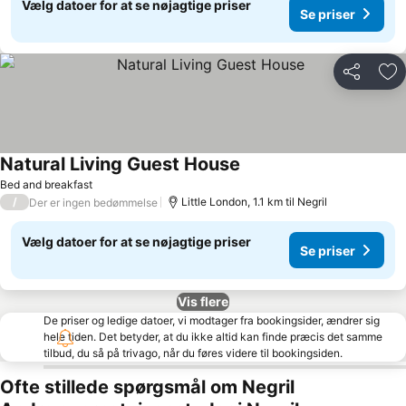
Vælg datoer for at se nøjagtige priser
Se priser
Del
Føj
Natural Living Guest House
Bed and breakfast
/
Little London, 1.1 km til Negril
Der er ingen bedømmelse
Vælg datoer for at se nøjagtige priser
Se priser
Vis flere
De priser og ledige datoer, vi modtager fra bookingsider, ændrer sig
hele tiden. Det betyder, at du ikke altid kan finde præcis det samme
tilbud, du så på trivago, når du føres videre til bookingsiden.
Ofte stillede spørgsmål om Negril