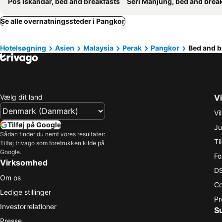
Pos Iskandar, bed and breakfasts
Seri Manjung, bed and breakfa
Se alle overnatningssteder i Pangkor
Hotelsøgning
Asien
Malaysia
Perak
Pangkor
Bed and b
Vælg dit land
Vi
Vi
Tilføj på Google
Ju
Sådan finder du nemt vores resultater:
Ti
Tilføj trivago som foretrukken kilde på
Google.
Fo
Virksomhed
DS
Om os
Co
Ledige stillinger
Pr
Investorrelationer
S
Presse