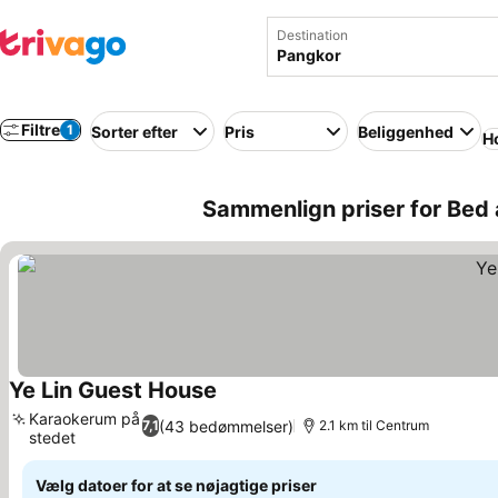
Destination
Filtre
1
Sorter efter
Pris
Beliggenhed
Ho
Sammenlign priser for Bed 
Ye Lin Guest House
Karaokerum på
(43 bedømmelser)
7,1
2.1 km til Centrum
stedet
Vælg datoer for at se nøjagtige priser