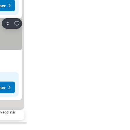
ser
Føj til favoritter
Del
ser
ivago, når