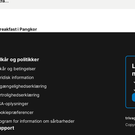
sts
reakfast i Pangkor
lkår og politikker
L
lkår og betingelser
ridisk information
lgængelighedserklæring
rtrolighedserklæring
A-oplysninger
okiepræferencer
triva
ogram for information om sårbarheder
Copyr
upport