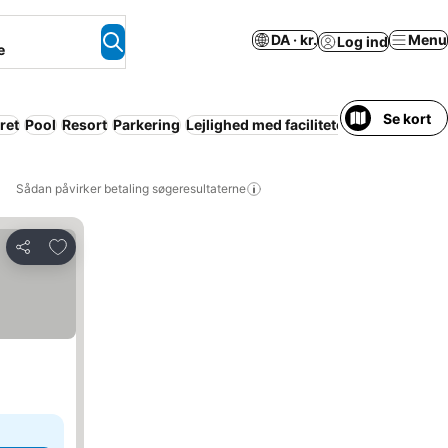
DA · kr.
Menu
Log ind
e
Se kort
ret
Pool
Resort
Parkering
Lejlighed med faciliteter
Familier
Par
Sådan påvirker betaling søgeresultaterne
Føj til favoritter
Del