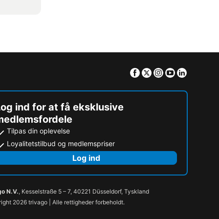
Facebook
Twitter
Instagram
Youtube
Linkedin
og ind for at få eksklusive
medlemsfordele
Tilpas din oplevelse
Loyalitetstilbud og medlemspriser
Log ind
go N.V.
, Kesselstraße 5 – 7, 40221 Düsseldorf, Tyskland
ight 2026 trivago | Alle rettigheder forbeholdt.