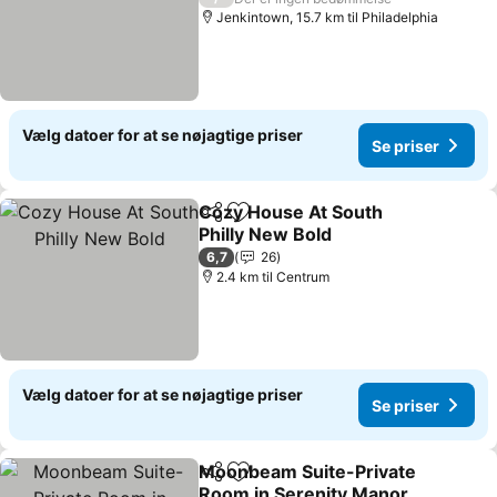
Jenkintown, 15.7 km til Philadelphia
Vælg datoer for at se nøjagtige priser
Se priser
Cozy House At South
Del
Føj til favoritter
Philly New Bold
6,7
26
2.4 km til Centrum
Vælg datoer for at se nøjagtige priser
Se priser
Moonbeam Suite-Private
Del
Føj til favoritter
Room in Serenity Manor