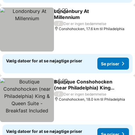
Londonbury At
Del
Føj til favoritter
Millennium
/
Der er ingen bedømmelse
Conshohocken, 17.6 km til Philadelphia
Vælg datoer for at se nøjagtige priser
Se priser
Boutique Conshohocken
Del
Føj til favoritter
(near Philadelphia) King &
Queen Suite - Breakfast
/
Der er ingen bedømmelse
Included
Conshohocken, 18.0 km til Philadelphia
Vælg datoer for at se nøjagtige priser
Se priser