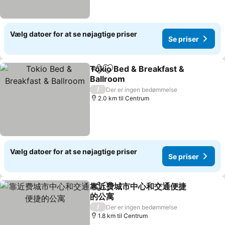
Vælg datoer for at se nøjagtige priser
Se priser
Tokio Bed & Breakfast &
Del
Føj til favoritter
Ballroom
/
Der er ingen bedømmelse
2.0 km til Centrum
Vælg datoer for at se nøjagtige priser
Se priser
靠近费城市中心和交通便捷
Del
Føj til favoritter
的公寓
/
Der er ingen bedømmelse
1.8 km til Centrum