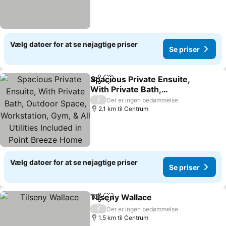
Vælg datoer for at se nøjagtige priser
Se priser
Spacious Private Ensuite,
Del
Føj til favoritter
With Private Bath,
Outdoor Space,
/
Der er ingen bedømmelse
Workstation, Gym, & All
2.1 km til Centrum
Utilities Included in Point
Breeze Home
Vælg datoer for at se nøjagtige priser
Se priser
Tilseny Wallace
Del
Føj til favoritter
/
Der er ingen bedømmelse
1.5 km til Centrum