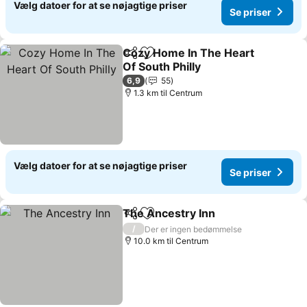
Vælg datoer for at se nøjagtige priser
Se priser
Cozy Home In The Heart
Del
Føj til favoritter
Of South Philly
6,9
55
1.3 km til Centrum
Vælg datoer for at se nøjagtige priser
Se priser
The Ancestry Inn
Del
Føj til favoritter
/
Der er ingen bedømmelse
10.0 km til Centrum