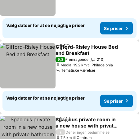
Vælg datoer for at se nøjagtige priser
Se priser
Gifford-Risley House Bed
Del
Føj til favoritter
and Breakfast
9,8
Fremragende
210
Media, 19.2 km til Philadelphia
Tematiske værelser
Vælg datoer for at se nøjagtige priser
Se priser
Spacious private room in
Del
Føj til favoritter
a new house with private
bathroom close to center
/
Der er ingen bedømmelse
city
7.5 km til Centrum