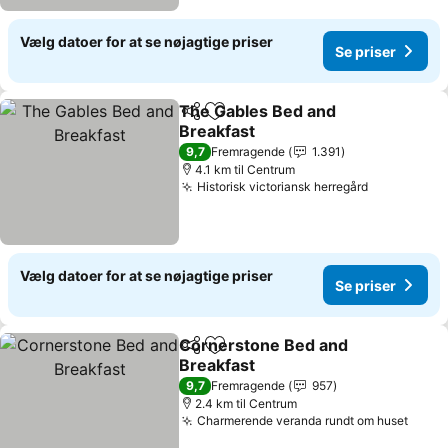
Vælg datoer for at se nøjagtige priser
Se priser
The Gables Bed and
Del
Føj til favoritter
Breakfast
9,7
Fremragende
1.391
4.1 km til Centrum
Historisk victoriansk herregård
Vælg datoer for at se nøjagtige priser
Se priser
Cornerstone Bed and
Del
Føj til favoritter
Breakfast
9,7
Fremragende
957
2.4 km til Centrum
Charmerende veranda rundt om huset