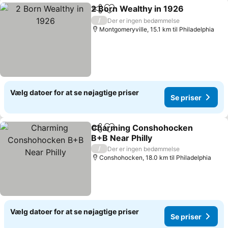
2 Born Wealthy in 1926
Del
Føj til favoritter
/
Der er ingen bedømmelse
Montgomeryville, 15.1 km til Philadelphia
Vælg datoer for at se nøjagtige priser
Se priser
Charming Conshohocken
Del
Føj til favoritter
B+B Near Philly
/
Der er ingen bedømmelse
Conshohocken, 18.0 km til Philadelphia
Vælg datoer for at se nøjagtige priser
Se priser