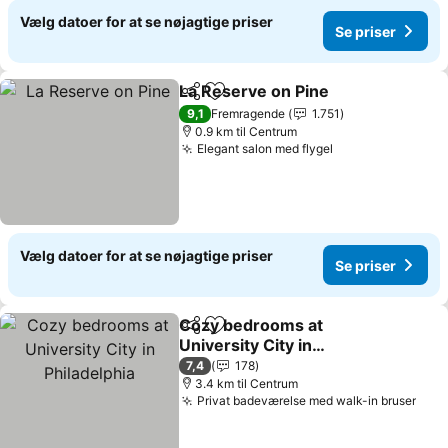
Vælg datoer for at se nøjagtige priser
Se priser
La Reserve on Pine
Del
Føj til favoritter
9,1
Fremragende
1.751
0.9 km til Centrum
Elegant salon med flygel
Vælg datoer for at se nøjagtige priser
Se priser
Cozy bedrooms at
Del
Føj til favoritter
University City in
Philadelphia
7,4
178
3.4 km til Centrum
Privat badeværelse med walk-in bruser