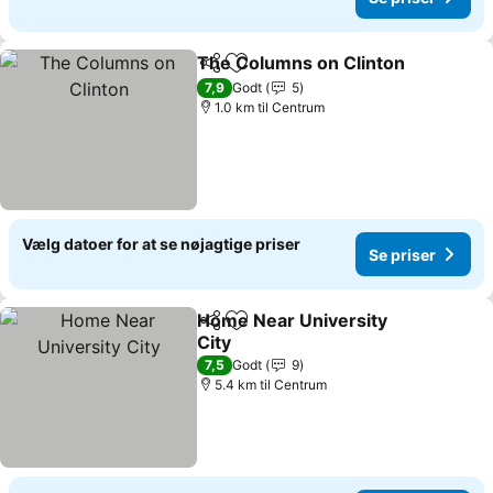
The Columns on Clinton
Del
Føj til favoritter
7,9
Godt
5
1.0 km til Centrum
Vælg datoer for at se nøjagtige priser
Se priser
Home Near University
Del
Føj til favoritter
City
7,5
Godt
9
5.4 km til Centrum