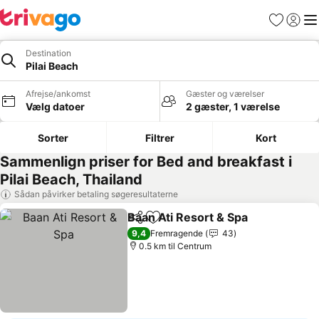
Favoritter
Log ind
Me
Destination
Pilai Beach
Afrejse/ankomst
Gæster og værelser
Vælg datoer
2 gæster, 1 værelse
Sorter
Filtrer
Kort
Sammenlign priser for Bed and breakfast i
Pilai Beach, Thailand
Sådan påvirker betaling søgeresultaterne
Baan Ati Resort & Spa
Del
Føj til favoritter
Se p
9,4
Fremragende
43
0.5 km til Centrum