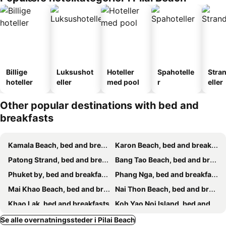
Billige
Luksushot
Hoteller
Spahotelle
Stra
hoteller
eller
med pool
r
eller
Other popular destinations with bed and
breakfasts
Kamala Beach, bed and breakfasts
Karon Beach, bed and breakfasts
Patong Strand, bed and breakfasts
Bang Tao Beach, bed and breakfasts
Phuket by, bed and breakfasts
Phang Nga, bed and breakfasts
Mai Khao Beach, bed and breakfasts
Nai Thon Beach, bed and breakfasts
Khao Lak, bed and breakfasts
Koh Yao Noi Island, bed and breakfasts
Koh Yao Yai, bed and breakfasts
Nai Yang Beach, bed and breakfasts
Se alle overnatningssteder i Pilai Beach