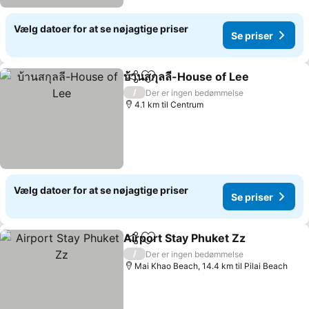
Vælg datoer for at se nøjagtige priser
Se priser
บ้านสกุลลี-House of Lee
Del
Føj til favoritter
Se 
/
Der er ingen bedømmelse
4.1 km til Centrum
Vælg datoer for at se nøjagtige priser
Se priser
Airport Stay Phuket Zz
Del
Føj til favoritter
Se 
/
Der er ingen bedømmelse
Mai Khao Beach, 14.4 km til Pilai Beach