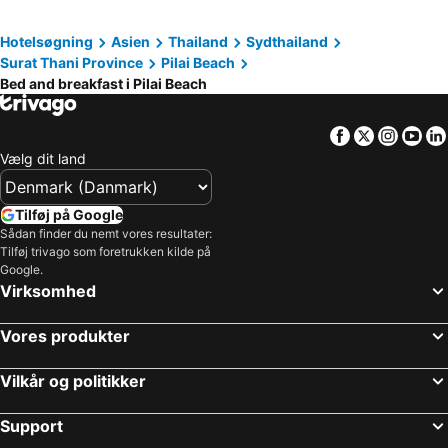
Hotelsøgning
Asien
Thailand
Sydthailand
Surat Thani Province
Pilai Beach
Bed and breakfast i Pilai Beach
Facebook
Twitter
Insta
Yo
Vælg dit land
Tilføj på Google
Sådan finder du nemt vores resultater:
Tilføj trivago som foretrukken kilde på
Google.
Virksomhed
Vores produkter
Vilkår og politikker
Support