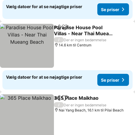
Vælg datoer for at se nøjagtige priser
Se priser
Paradise House Pool
Del
Føj til favoritter
Villas - Near Thai Mueang
Beach
Se priser
/
Der er ingen bedømmelse
14.6 km til Centrum
Vælg datoer for at se nøjagtige priser
Se priser
365 Place Maikhao
Del
Føj til favoritter
Se pris
/
Der er ingen bedømmelse
Nai Yang Beach, 16.1 km til Pilai Beach