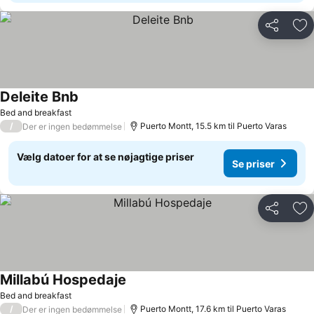
Del
Føj
Deleite Bnb
Bed and breakfast
/
Puerto Montt, 15.5 km til Puerto Varas
Der er ingen bedømmelse
Vælg datoer for at se nøjagtige priser
Se priser
Del
Føj
Millabú Hospedaje
Bed and breakfast
/
Puerto Montt, 17.6 km til Puerto Varas
Der er ingen bedømmelse