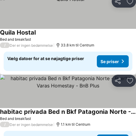
Del
Føj
Quila Hostal
Bed and breakfast
/
33.8 km til Centrum
Der er ingen bedømmelse
Vælg datoer for at se nøjagtige priser
Se priser
Del
Føj
habitac privada Bed n Bkf Patagonia Norte - Puerto Varas Homestay - BnB Plus
Bed and breakfast
/
1.1 km til Centrum
Der er ingen bedømmelse