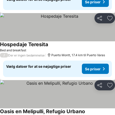
Se priser
Del
Føj
Hospedaje Teresita
Bed and breakfast
/
Puerto Montt, 17.4 km til Puerto Varas
Der er ingen bedømmelse
Vælg datoer for at se nøjagtige priser
Se priser
Del
Føj
Oasis en Melipulli, Refugio Urbano