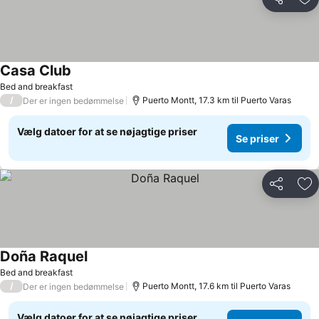
Del
Føj
Casa Club
Bed and breakfast
/
Puerto Montt, 17.3 km til Puerto Varas
Der er ingen bedømmelse
Vælg datoer for at se nøjagtige priser
Se priser
Del
Føj
Doña Raquel
Bed and breakfast
/
Puerto Montt, 17.6 km til Puerto Varas
Der er ingen bedømmelse
Vælg datoer for at se nøjagtige priser