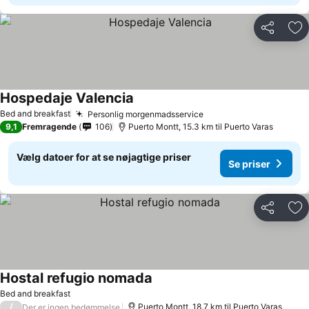
Del
Føj
Hospedaje Valencia
Bed and breakfast
Personlig morgenmadsservice
9,1
Fremragende
106
Puerto Montt, 15.3 km til Puerto Varas
Vælg datoer for at se nøjagtige priser
Se priser
Del
Føj
Hostal refugio nomada
Bed and breakfast
/
Puerto Montt, 18.7 km til Puerto Varas
Der er ingen bedømmelse