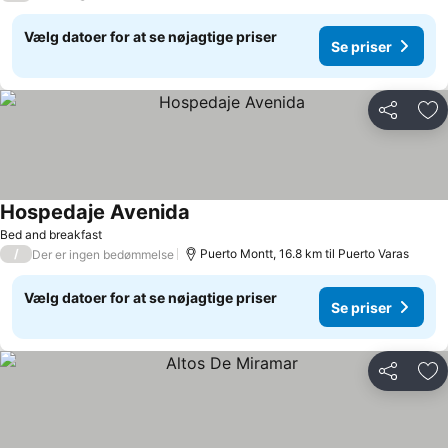
Vælg datoer for at se nøjagtige priser
Se priser
Del
Føj
Hospedaje Avenida
Bed and breakfast
/
Puerto Montt, 16.8 km til Puerto Varas
Der er ingen bedømmelse
Vælg datoer for at se nøjagtige priser
Se priser
Del
Føj