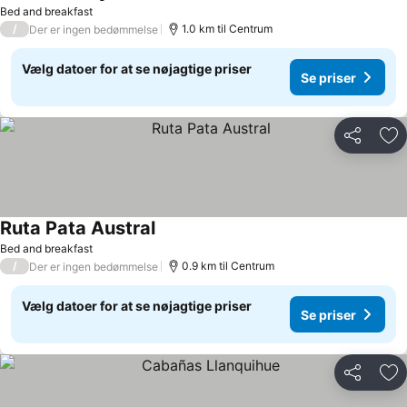
Bed and breakfast
/
1.0 km til Centrum
Der er ingen bedømmelse
Vælg datoer for at se nøjagtige priser
Se priser
Del
Føj
Ruta Pata Austral
Bed and breakfast
/
0.9 km til Centrum
Der er ingen bedømmelse
Vælg datoer for at se nøjagtige priser
Se priser
Del
Føj