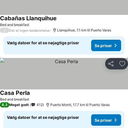
Cabañas Llanquihue
Bed and breakfast
/
Llanquihue, 7.1 km til Puerto Varas
Der er ingen bedømmelse
Vælg datoer for at se nøjagtige priser
Se priser
Del
Føj
Casa Perla
Bed and breakfast
8,3
Meget godt
412
Puerto Montt, 17.7 km til Puerto Varas
Vælg datoer for at se nøjagtige priser
Se priser