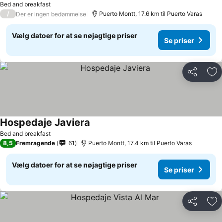
Bed and breakfast
/
Puerto Montt, 17.6 km til Puerto Varas
Der er ingen bedømmelse
Vælg datoer for at se nøjagtige priser
Se priser
Del
Føj
Hospedaje Javiera
Bed and breakfast
8,5
Fremragende
61
Puerto Montt, 17.4 km til Puerto Varas
Vælg datoer for at se nøjagtige priser
Se priser
Del
Føj