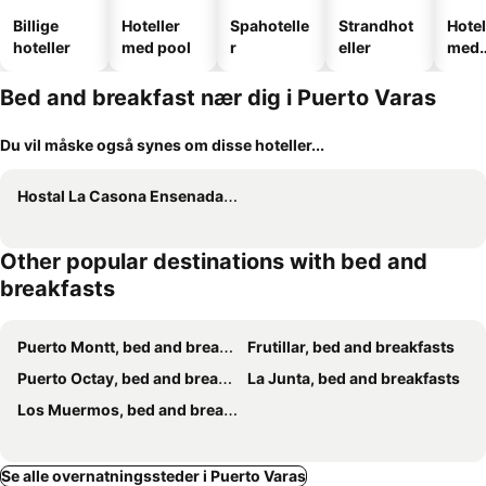
Billige
Hoteller
Spahotelle
Strandhot
Hotel
hoteller
med pool
r
eller
med
park
Bed and breakfast nær dig i Puerto Varas
Du vil måske også synes om disse hoteller...
Hostal La Casona Ensenada con parking
Other popular destinations with bed and
breakfasts
Puerto Montt, bed and breakfasts
Frutillar, bed and breakfasts
Puerto Octay, bed and breakfasts
La Junta, bed and breakfasts
Los Muermos, bed and breakfasts
Se alle overnatningssteder i Puerto Varas