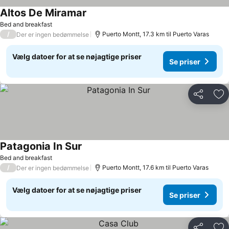
Altos De Miramar
Bed and breakfast
/
Puerto Montt, 17.3 km til Puerto Varas
Der er ingen bedømmelse
Vælg datoer for at se nøjagtige priser
Se priser
Del
Føj
Patagonia In Sur
Bed and breakfast
/
Puerto Montt, 17.6 km til Puerto Varas
Der er ingen bedømmelse
Vælg datoer for at se nøjagtige priser
Se priser