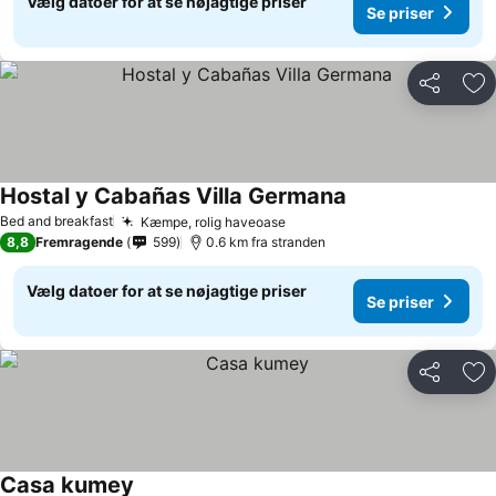
Vælg datoer for at se nøjagtige priser
Se priser
Del
Føj
Hostal y Cabañas Villa Germana
Bed and breakfast
Kæmpe, rolig haveoase
8,8
Fremragende
599
0.6 km fra stranden
Vælg datoer for at se nøjagtige priser
Se priser
Del
Føj
Casa kumey