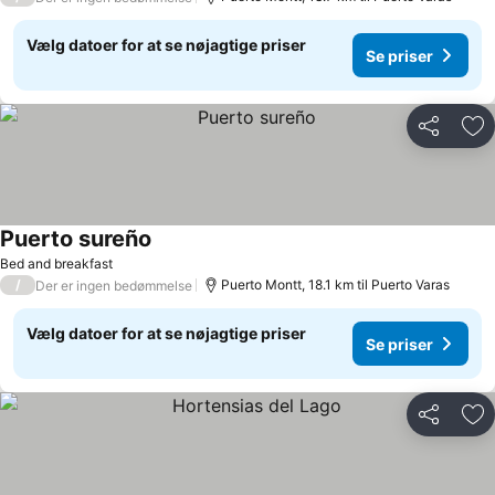
Vælg datoer for at se nøjagtige priser
Se priser
Del
Føj
Puerto sureño
Bed and breakfast
/
Puerto Montt, 18.1 km til Puerto Varas
Der er ingen bedømmelse
Vælg datoer for at se nøjagtige priser
Se priser
Del
Føj