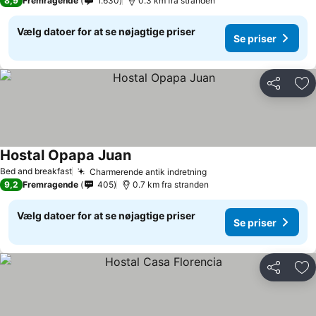
8,9
Fremragende
1.630
0.3 km fra stranden
Vælg datoer for at se nøjagtige priser
Se priser
Del
Føj
Hostal Opapa Juan
Bed and breakfast
Charmerende antik indretning
9,2
Fremragende
405
0.7 km fra stranden
Vælg datoer for at se nøjagtige priser
Se priser
Del
Føj