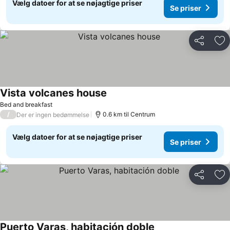
Vælg datoer for at se nøjagtige priser
Se priser
Del
Føj
Vista volcanes house
Bed and breakfast
/
0.6 km til Centrum
Der er ingen bedømmelse
Vælg datoer for at se nøjagtige priser
Se priser
Del
Føj
Puerto Varas, habitación doble