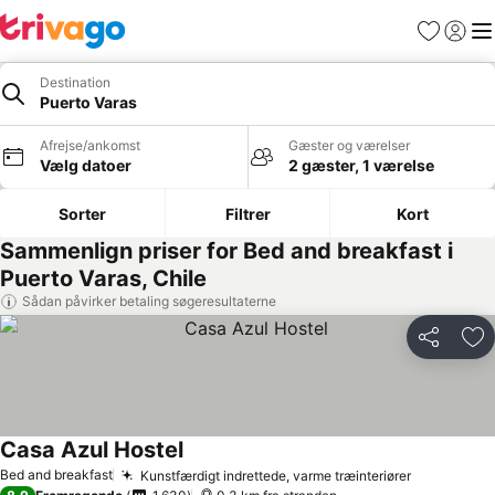
Favoritter
Log ind
Me
Destination
Puerto Varas
Afrejse/ankomst
Gæster og værelser
Vælg datoer
2 gæster, 1 værelse
Sorter
Filtrer
Kort
Sammenlign priser for Bed and breakfast i
Puerto Varas, Chile
Sådan påvirker betaling søgeresultaterne
Del
Føj
Casa Azul Hostel
Bed and breakfast
Kunstfærdigt indrettede, varme træinteriører