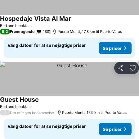
Hospedaje Vista Al Mar
Bed and breakfast
9,2
Fremragende
188
Puerto Montt, 17.8 km til Puerto Varas
Vælg datoer for at se nøjagtige priser
Se priser
Del
Føj
Guest House
Bed and breakfast
/
Puerto Montt, 17.9 km til Puerto Varas
Der er ingen bedømmelse
Vælg datoer for at se nøjagtige priser
Se priser