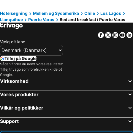
Hotelsøgning
Mellem og Sydamerika
Chile
Los Lagos
Llanquihue
Puerto Varas
Bed and breakfast i Puerto Varas
Facebook
Twitter
Insta
Yo
Vælg dit land
Tilføj på Google
Sådan finder du nemt vores resultater:
Tilføj trivago som foretrukken kilde på
Google.
Virksomhed
Vores produkter
Vilkår og politikker
Support