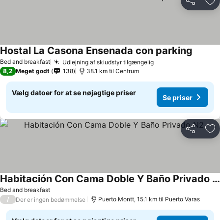
Del
Føj
Hostal La Casona Ensenada con parking
Bed and breakfast
Udlejning af skiudstyr tilgængelig
8,2
Meget godt
138
38.1 km til Centrum
Vælg datoer for at se nøjagtige priser
Se priser
Del
Føj
Habitación Con Cama Doble Y Baño Privado N2
Bed and breakfast
/
Puerto Montt, 15.1 km til Puerto Varas
Der er ingen bedømmelse