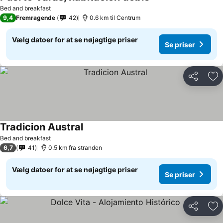
Bed and breakfast
9,4
Fremragende
42
0.6 km til Centrum
Vælg datoer for at se nøjagtige priser
Se priser
Del
Føj
Tradicion Austral
Bed and breakfast
6,7
41
0.5 km fra stranden
Vælg datoer for at se nøjagtige priser
Se priser
Del
Føj