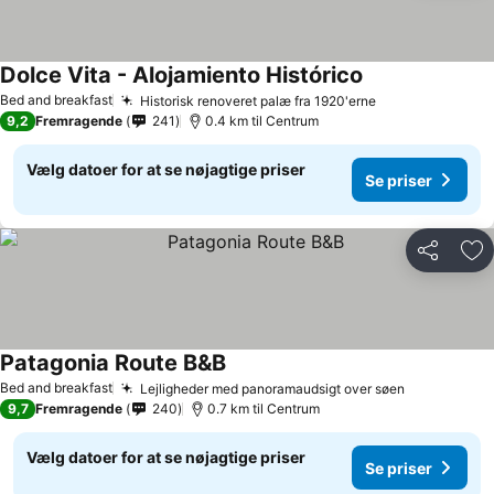
Dolce Vita - Alojamiento Histórico
Bed and breakfast
Historisk renoveret palæ fra 1920'erne
9,2
Fremragende
241
0.4 km til Centrum
Vælg datoer for at se nøjagtige priser
Se priser
Del
Føj
Patagonia Route B&B
Bed and breakfast
Lejligheder med panoramaudsigt over søen
9,7
Fremragende
240
0.7 km til Centrum
Vælg datoer for at se nøjagtige priser
Se priser