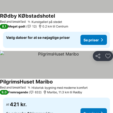
RØdby KØbstadshotel
Bed and breakfast
Kunstgalleri på stedet
8,1
Meget godt
12
0.2 km til Centrum
Vælg datoer for at se nøjagtige priser
Se priser
Del
Føj
PilgrimsHuset Maribo
Bed and breakfast
Historisk bygning med moderne komfort
9,0
Fremragende
632
Maribo, 11.3 km til Rødby
421 kr.
Af