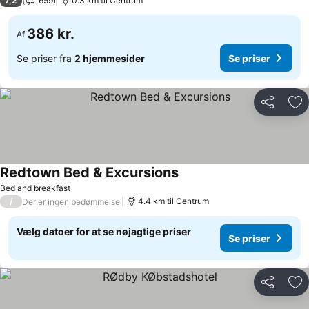
7,2
659
0.3 km til Centrum
386 kr.
Af
Se priser fra
2 hjemmesider
Se priser
Del
Føj
Redtown Bed & Excursions
Bed and breakfast
/
4.4 km til Centrum
Der er ingen bedømmelse
Vælg datoer for at se nøjagtige priser
Se priser
Del
Føj