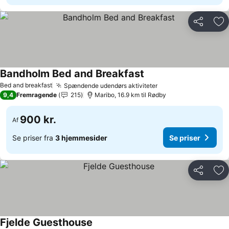
Del
Føj
Bandholm Bed and Breakfast
Bed and breakfast
Spændende udendørs aktiviteter
9,4
Fremragende
215
Maribo, 16.9 km til Rødby
900 kr.
Af
Se priser fra
3 hjemmesider
Se priser
Del
Føj
Fjelde Guesthouse