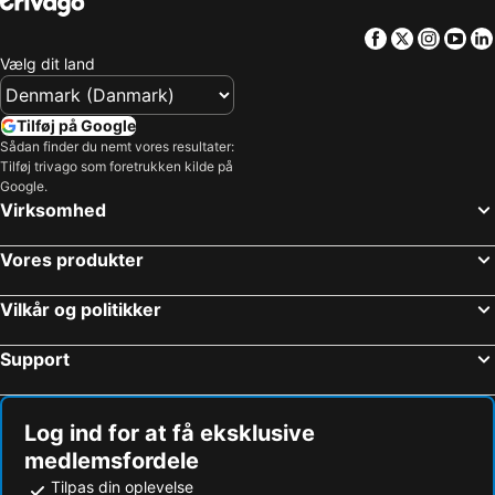
Facebook
Twitter
Insta
Yo
Vælg dit land
Tilføj på Google
Sådan finder du nemt vores resultater:
Tilføj trivago som foretrukken kilde på
Google.
Virksomhed
Vores produkter
Vilkår og politikker
Support
Log ind for at få eksklusive
medlemsfordele
Tilpas din oplevelse