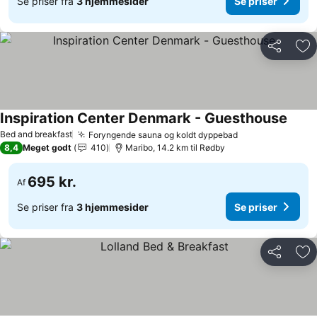
Se priser fra
3 hjemmesider
Se priser
Del
Føj
Inspiration Center Denmark - Guesthouse
Bed and breakfast
Foryngende sauna og koldt dyppebad
8,4
Meget godt
410
Maribo, 14.2 km til Rødby
695 kr.
Af
Se priser fra
3 hjemmesider
Se priser
Del
Føj