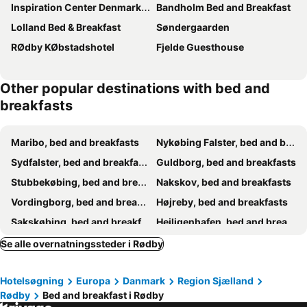
Inspiration Center Denmark - Guesthouse
Bandholm Bed and Breakfast
Lolland Bed & Breakfast
Søndergaarden
RØdby KØbstadshotel
Fjelde Guesthouse
Other popular destinations with bed and
breakfasts
Maribo, bed and breakfasts
Nykøbing Falster, bed and breakfasts
Sydfalster, bed and breakfasts
Guldborg, bed and breakfasts
Stubbekøbing, bed and breakfasts
Nakskov, bed and breakfasts
Vordingborg, bed and breakfasts
Højreby, bed and breakfasts
Sakskøbing, bed and breakfasts
Heiligenhafen, bed and breakfasts
Toreby, bed and breakfasts
Fehmarnsund, bed and breakfasts
Se alle overnatningssteder i Rødby
Tranekær, bed and breakfasts
Hotelsøgning
Europa
Danmark
Region Sjælland
Rødby
Bed and breakfast i Rødby