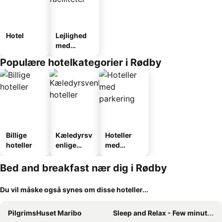
Hotel
Lejlighed
med
faciliteter
Populære hotelkategorier i Rødby
Billige
Kæledyrsv
Hoteller
hoteller
enlige
med
hoteller
parkering
Bed and breakfast nær dig i Rødby
Du vil måske også synes om disse hoteller...
PilgrimsHuset Maribo
Sleep and Relax - Few minutes drive to the Ferry, Lalandia and the Femern Tunnel project