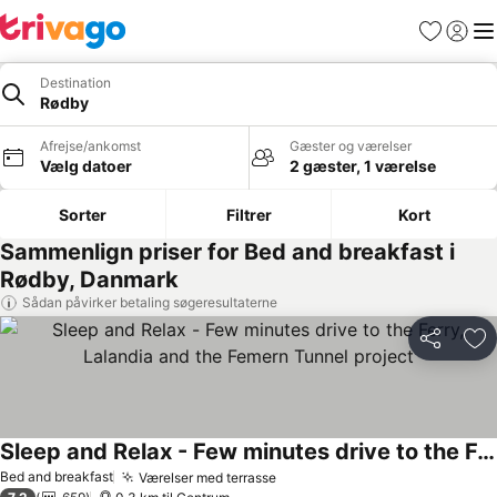
Favoritter
Log ind
Me
Destination
Rødby
Afrejse/ankomst
Gæster og værelser
Vælg datoer
2 gæster, 1 værelse
Sorter
Filtrer
Kort
Sammenlign priser for Bed and breakfast i
Rødby, Danmark
Sådan påvirker betaling søgeresultaterne
Del
Føj
Sleep and Relax - Few minutes drive to the Ferry, Lalandia and the Femern Tunnel project
Bed and breakfast
Værelser med terrasse