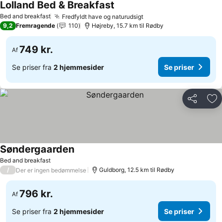
Lolland Bed & Breakfast
Bed and breakfast
Fredfyldt have og naturudsigt
9,2
Fremragende
110
Højreby, 15.7 km til Rødby
749 kr.
Af
Se priser fra
2 hjemmesider
Se priser
Del
Føj
Søndergaarden
Bed and breakfast
/
Guldborg, 12.5 km til Rødby
Der er ingen bedømmelse
796 kr.
Af
Se priser fra
2 hjemmesider
Se priser