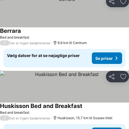
Del
Føj
Berrara
Bed and breakfast
/
6.6 km til Centrum
Der er ingen bedømmelse
Vælg datoer for at se nøjagtige priser
Se priser
Del
Føj
Huskisson Bed and Breakfast
Bed and breakfast
/
Huskisson, 15.7 km til Sussex Inlet
Der er ingen bedømmelse