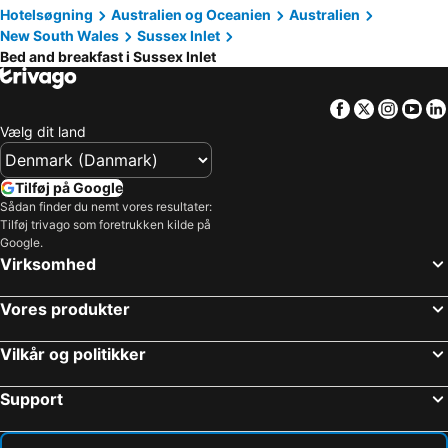
Hotelsøgning
Australien og Oceanien
Australien
New South Wales
Sussex Inlet
Bed and breakfast i Sussex Inlet
Facebook
Twitter
Insta
Yo
Vælg dit land
Tilføj på Google
Sådan finder du nemt vores resultater:
Tilføj trivago som foretrukken kilde på
Google.
Virksomhed
Vores produkter
Vilkår og politikker
Support