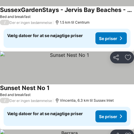
SussexGardenStays - Jervis Bay Beaches - NEW SHARE Home - 4xQueenBedrooms - PrivateBathroom-Brm1 - SharedBathroom-Brm2,Brm3,Brm4
Bed and breakfast
/
1.5 km til Centrum
Der er ingen bedømmelse
Vælg datoer for at se nøjagtige priser
Se priser
Del
Føj
Sunset Nest No 1
Bed and breakfast
/
Vincentia, 6.3 km til Sussex Inlet
Der er ingen bedømmelse
Vælg datoer for at se nøjagtige priser
Se priser