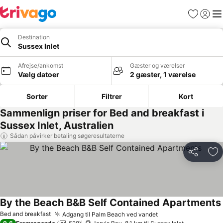
Favoritter
Log ind
Me
Destination
Sussex Inlet
Afrejse/ankomst
Gæster og værelser
Vælg datoer
2 gæster, 1 værelse
Sorter
Filtrer
Kort
Sammenlign priser for Bed and breakfast i
Sussex Inlet, Australien
Sådan påvirker betaling søgeresultaterne
Del
Føj
By the Beach B&B Self Contained Apartments
Bed and breakfast
Adgang til Palm Beach ved vandet