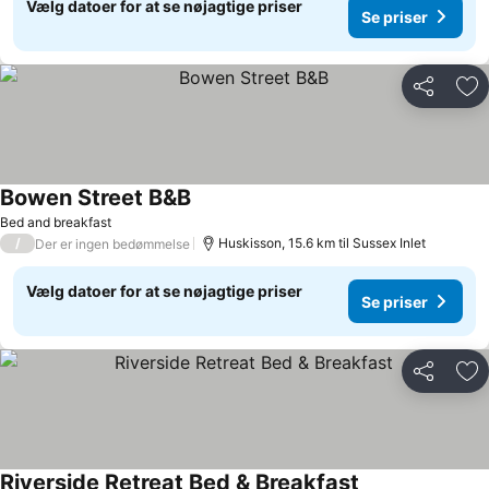
Vælg datoer for at se nøjagtige priser
Se priser
Del
Føj
Bowen Street B&B
Bed and breakfast
/
Huskisson, 15.6 km til Sussex Inlet
Der er ingen bedømmelse
Vælg datoer for at se nøjagtige priser
Se priser
Del
Føj
Riverside Retreat Bed & Breakfast