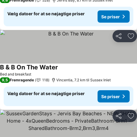
9,6
Fremragende
528
Jervis Bay, 8.1 km til Sussex Inlet
Vælg datoer for at se nøjagtige priser
Se priser
Del
Føj
B & B On The Water
Bed and breakfast
9,5
Fremragende
118
Vincentia, 7.2 km til Sussex Inlet
Vælg datoer for at se nøjagtige priser
Se priser
Del
Føj