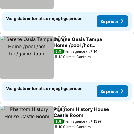
Vælg datoer for at se nøjagtige priser
Se priser
Serene Oasis Tampa
Del
Føj til favoritter
Home /pool /hot
Tub/game Room
8,9
Fremragende
14
12.0 km til Centrum
Vælg datoer for at se nøjagtige priser
Se priser
Phantom History House
Del
Føj til favoritter
Castle Room
9,8
Fremragende
139
19.0 km til Centrum