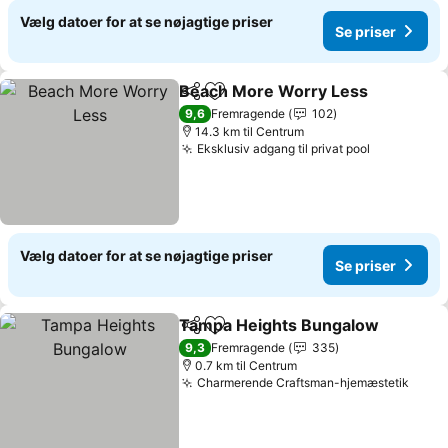
Vælg datoer for at se nøjagtige priser
Se priser
Beach More Worry Less
Del
Føj til favoritter
9,6
Fremragende
102
14.3 km til Centrum
Eksklusiv adgang til privat pool
Vælg datoer for at se nøjagtige priser
Se priser
Tampa Heights Bungalow
Del
Føj til favoritter
9,3
Fremragende
335
0.7 km til Centrum
Charmerende Craftsman-hjemæstetik