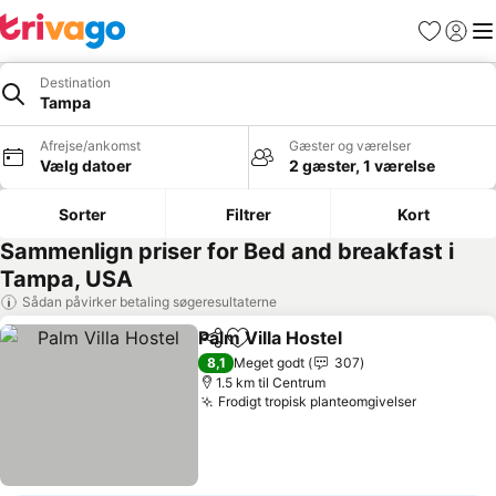
Favoritter
Log ind
Me
Destination
Tampa
Afrejse/ankomst
Gæster og værelser
Vælg datoer
2 gæster, 1 værelse
Sorter
Filtrer
Kort
Sammenlign priser for Bed and breakfast i
Tampa, USA
Sådan påvirker betaling søgeresultaterne
Palm Villa Hostel
Del
Føj til favoritter
8,1
Meget godt
307
1.5 km til Centrum
Frodigt tropisk planteomgivelser