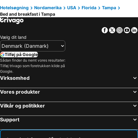
Hotelsøgning
Nordamerika
USA
Florida
Tampa
Bed and breakfast i Tampa
Facebook
Twitter
Insta
Yo
Vælg dit land
Tilføj på Google
Sådan finder du nemt vores resultater:
Tilføj trivago som foretrukken kilde på
Google.
Virksomhed
Vores produkter
Vilkår og politikker
Support