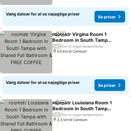
Vælg datoer for at se nøjagtige priser
Se priser
roomstr Virgina Room 1
Del
Føj til favoritter
Bedroom in South Tampa
with Shared Full
/
Der er ingen bedømmelse
Bathroom & FREE COFFEE
9.5 km til Centrum
Vælg datoer for at se nøjagtige priser
Se priser
roomstr Louisiana Room 1
Del
Føj til favoritter
Bedroom in South Tampa
with Shared Full
/
Der er ingen bedømmelse
Bathroom & FREE COFFEE
3.3 km til Centrum