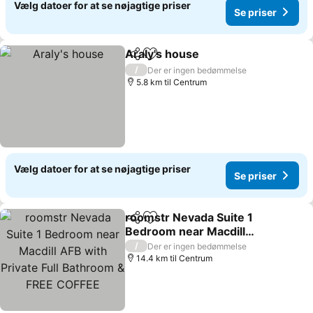
Vælg datoer for at se nøjagtige priser
Se priser
Araly's house
Del
Føj til favoritter
/
Der er ingen bedømmelse
5.8 km til Centrum
Vælg datoer for at se nøjagtige priser
Se priser
roomstr Nevada Suite 1
Del
Føj til favoritter
Bedroom near Macdill
AFB with Private Full
/
Der er ingen bedømmelse
Bathroom & FREE COFFEE
14.4 km til Centrum