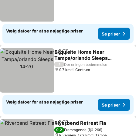
Vælg datoer for at se nøjagtige priser
Se priser
Exquisite Home Near
Del
Føj til favoritter
Tampa/orlando Sleeps
14-20.
/
Der er ingen bedømmelse
9.7 km til Centrum
Vælg datoer for at se nøjagtige priser
Se priser
Riverbend Retreat Fla
Del
Føj til favoritter
9,2
Fremragende
266
Riverview, 17.2 km til Tampa