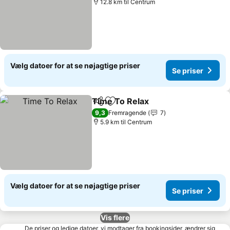
12.8 km til Centrum
Vælg datoer for at se nøjagtige priser
Se priser
Time To Relax
Del
Føj til favoritter
9,3
Fremragende
7
5.9 km til Centrum
Vælg datoer for at se nøjagtige priser
Se priser
Vis flere
De priser og ledige datoer, vi modtager fra bookingsider, ændrer sig