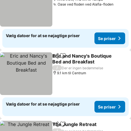
Oase ved floden ved Alafia-floden
Vælg datoer for at se nøjagtige priser
Se priser
Eric and Nancy's Boutique
Del
Føj til favoritter
Bed and Breakfast
/
Der er ingen bedømmelse
9.1 km til Centrum
Vælg datoer for at se nøjagtige priser
Se priser
The Jungle Retreat
Del
Føj til favoritter
/