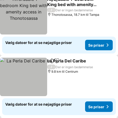
Del
Føj til favoritter
King bed with amenity
access in Thonotosassa
/
Der er ingen bedømmelse
Thonotosassa, 18.7 km til Tampa
Vælg datoer for at se nøjagtige priser
Se priser
La Perla Del Caribe
Del
Føj til favoritter
/
Der er ingen bedømmelse
9.8 km til Centrum
Vælg datoer for at se nøjagtige priser
Se priser