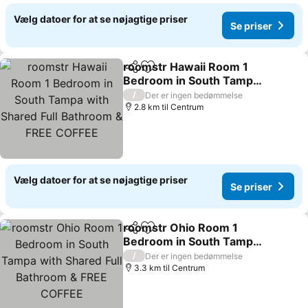
Vælg datoer for at se nøjagtige priser
Se priser
roomstr Hawaii Room 1
Del
Føj til favoritter
Bedroom in South Tampa
with Shared Full
/
Der er ingen bedømmelse
Bathroom & FREE COFFEE
2.8 km til Centrum
Vælg datoer for at se nøjagtige priser
Se priser
roomstr Ohio Room 1
Del
Føj til favoritter
Bedroom in South Tampa
with Shared Full
/
Der er ingen bedømmelse
Bathroom & FREE COFFEE
3.3 km til Centrum