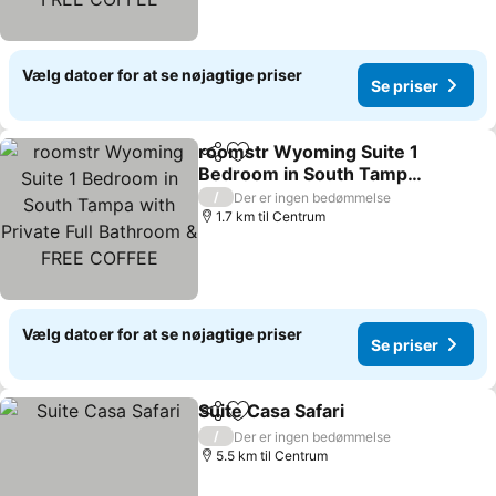
Vælg datoer for at se nøjagtige priser
Se priser
roomstr Wyoming Suite 1
Del
Føj til favoritter
Bedroom in South Tampa
with Private Full
/
Der er ingen bedømmelse
Bathroom & FREE COFFEE
1.7 km til Centrum
Vælg datoer for at se nøjagtige priser
Se priser
Suite Casa Safari
Del
Føj til favoritter
/
Der er ingen bedømmelse
5.5 km til Centrum