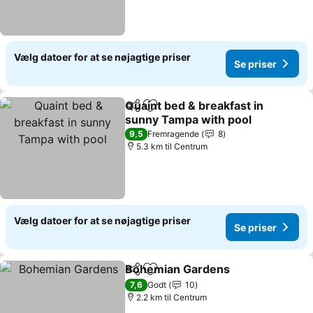
Vælg datoer for at se nøjagtige priser
Se priser
Quaint bed & breakfast in
Del
Føj til favoritter
sunny Tampa with pool
9,5
Fremragende
8
5.3 km til Centrum
Vælg datoer for at se nøjagtige priser
Se priser
Bohemian Gardens
Del
Føj til favoritter
7,6
Godt
10
2.2 km til Centrum