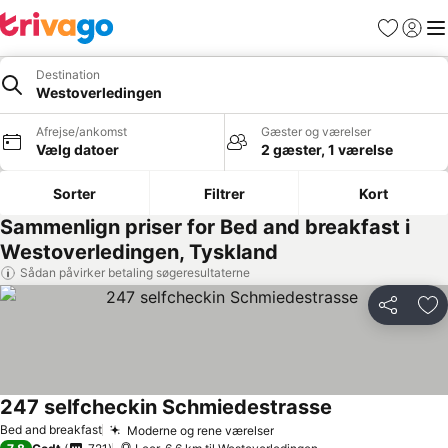
Favoritter
Log ind
Me
Destination
Westoverledingen
Afrejse/ankomst
Gæster og værelser
Vælg datoer
2 gæster, 1 værelse
Sorter
Filtrer
Kort
Sammenlign priser for Bed and breakfast i
Westoverledingen, Tyskland
Sådan påvirker betaling søgeresultaterne
Del
Føj
247 selfcheckin Schmiedestrasse
Se priser
Bed and breakfast
Moderne og rene værelser
Se priser