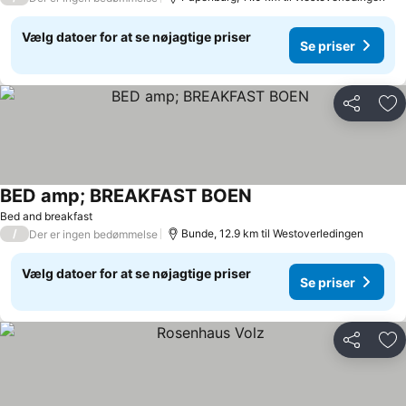
Vælg datoer for at se nøjagtige priser
Se priser
Del
Føj
BED amp; BREAKFAST BOEN
Se priser
Bed and breakfast
/
Bunde, 12.9 km til Westoverledingen
Der er ingen bedømmelse
Vælg datoer for at se nøjagtige priser
Se priser
Del
Føj