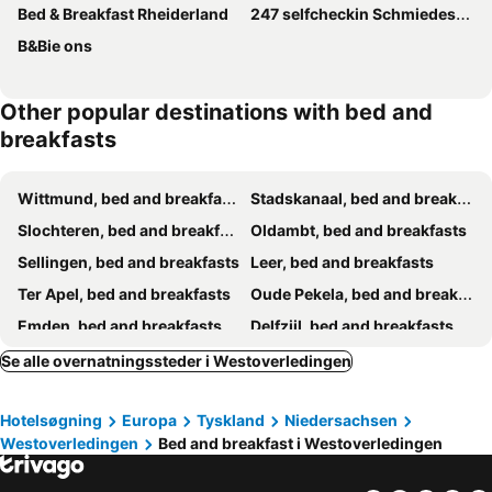
Bed & Breakfast Rheiderland
247 selfcheckin Schmiedestrasse
B&Bie ons
Other popular destinations with bed and
breakfasts
Wittmund, bed and breakfasts
Stadskanaal, bed and breakfasts
Slochteren, bed and breakfasts
Oldambt, bed and breakfasts
Sellingen, bed and breakfasts
Leer, bed and breakfasts
Ter Apel, bed and breakfasts
Oude Pekela, bed and breakfasts
Emden, bed and breakfasts
Delfzijl, bed and breakfasts
Hinte, bed and breakfasts
Krummhörn, bed and breakfasts
Se alle overnatningssteder i Westoverledingen
Bunde, bed and breakfasts
Veendam, bed and breakfasts
Hotelsøgning
Europa
Tyskland
Niedersachsen
Gasselte, bed and breakfasts
Bourtange, bed and breakfasts
Westoverledingen
Bed and breakfast i Westoverledingen
Wiesmoor, bed and breakfasts
Gieten, bed and breakfasts
Winschoten, bed and breakfasts
Lindern, bed and breakfasts