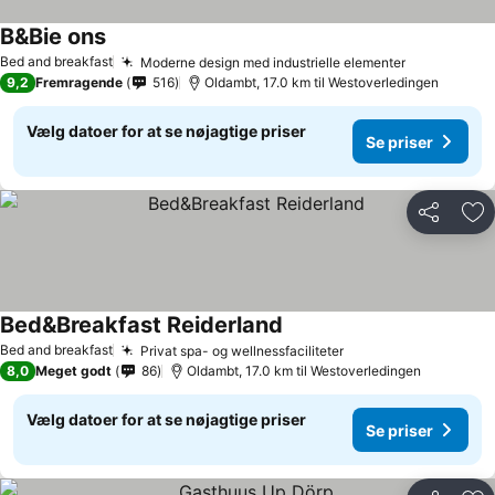
B&Bie ons
Se priser
Bed and breakfast
Moderne design med industrielle elementer
Se priser
9,2
Fremragende
516
Oldambt, 17.0 km til Westoverledingen
Vælg datoer for at se nøjagtige priser
Se priser
Del
Føj
Bed&Breakfast Reiderland
Se priser
Bed and breakfast
Privat spa- og wellnessfaciliteter
Se priser
8,0
Meget godt
86
Oldambt, 17.0 km til Westoverledingen
Vælg datoer for at se nøjagtige priser
Se priser