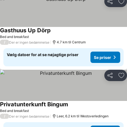
Del
Føj
Gasthuus Up Dörp
Se priser
Bed and breakfast
/
4.7 km til Centrum
Der er ingen bedømmelse
Vælg datoer for at se nøjagtige priser
Se priser
Del
Føj
Privatunterkunft Bingum
Se priser
Bed and breakfast
/
Leer, 6.2 km til Westoverledingen
Der er ingen bedømmelse