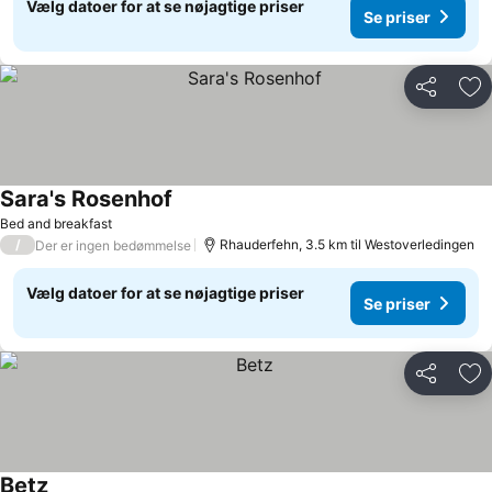
Vælg datoer for at se nøjagtige priser
Se priser
Del
Føj
Sara's Rosenhof
Se priser
Bed and breakfast
/
Rhauderfehn, 3.5 km til Westoverledingen
Der er ingen bedømmelse
Vælg datoer for at se nøjagtige priser
Se priser
Del
Føj
Betz