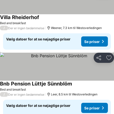
Villa Rheiderhof
Se priser
Bed and breakfast
/
Weener, 7.3 km til Westoverledingen
Der er ingen bedømmelse
Vælg datoer for at se nøjagtige priser
Se priser
Del
Føj
Bnb Pension Lüttje Sünnblöm
Se priser
Bed and breakfast
/
Leer, 8.5 km til Westoverledingen
Der er ingen bedømmelse
Vælg datoer for at se nøjagtige priser
Se priser