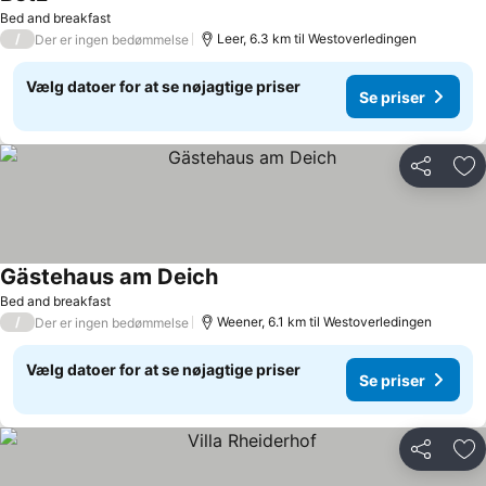
Se priser
Bed and breakfast
/
Leer, 6.3 km til Westoverledingen
Der er ingen bedømmelse
Vælg datoer for at se nøjagtige priser
Se priser
Del
Føj
Gästehaus am Deich
Se priser
Bed and breakfast
/
Weener, 6.1 km til Westoverledingen
Der er ingen bedømmelse
Vælg datoer for at se nøjagtige priser
Se priser
Del
Føj