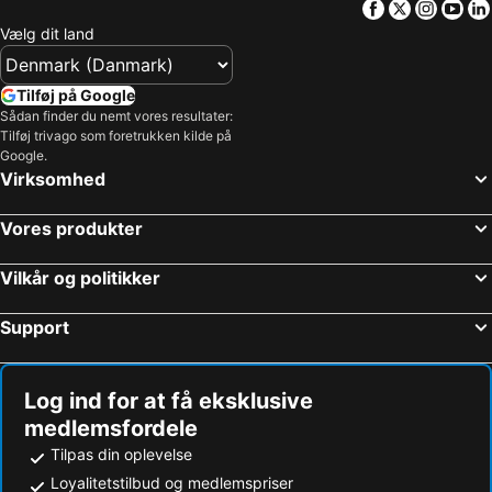
Facebook
Twitter
Insta
Yo
Vlagtwedde, bed and breakfasts
Bellingwolde, bed and breakfasts
Vælg dit land
Großefehn, bed and breakfasts
Zuidbroek, bed and breakfasts
Wiefelstede, bed and breakfasts
Menterwolde, bed and breakfasts
Tilføj på Google
Sådan finder du nemt vores resultater:
Bad Zwischenahn, bed and breakfasts
Haren, bed and breakfasts
Tilføj trivago som foretrukken kilde på
Bellingwedde, bed and breakfasts
Hoogezand-Sappemeer, bed and breakfasts
Google.
Virksomhed
Valthermond, bed and breakfasts
Rhauderfehn, bed and breakfasts
Vores produkter
Vilkår og politikker
Support
Log ind for at få eksklusive
medlemsfordele
Tilpas din oplevelse
Loyalitetstilbud og medlemspriser