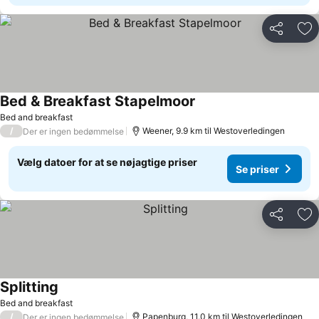
Del
Føj
Bed & Breakfast Stapelmoor
Se priser
Bed and breakfast
/
Weener, 9.9 km til Westoverledingen
Der er ingen bedømmelse
Vælg datoer for at se nøjagtige priser
Se priser
Del
Føj
Splitting
Se priser
Bed and breakfast
/
Papenburg, 11.0 km til Westoverledingen
Der er ingen bedømmelse