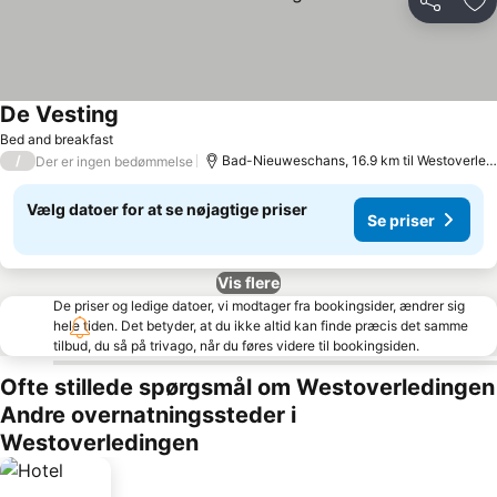
Del
Føj
De Vesting
Se priser
Bed and breakfast
/
Bad-Nieuweschans, 16.9 km til Westoverled
Der er ingen bedømmelse
Vælg datoer for at se nøjagtige priser
Se priser
Vis flere
De priser og ledige datoer, vi modtager fra bookingsider, ændrer sig
hele tiden. Det betyder, at du ikke altid kan finde præcis det samme
tilbud, du så på trivago, når du føres videre til bookingsiden.
Ofte stillede spørgsmål om Westoverledingen
Andre overnatningssteder i
Westoverledingen