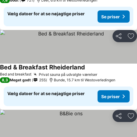
7,8
Godt
721
Leer, 6.6 km til Westoverledingen
Vælg datoer for at se nøjagtige priser
Se priser
Del
Føj
Bed & Breakfast Rheiderland
Se priser
Bed and breakfast
Privat sauna på udvalgte værelser
Se priser
8,3
Meget godt
255
Bunde, 15.7 km til Westoverledingen
Vælg datoer for at se nøjagtige priser
Se priser
Del
Føj