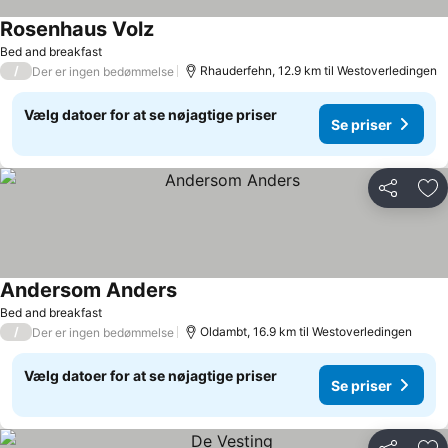
Rosenhaus Volz
Se priser
Bed and breakfast
/
Rhauderfehn, 12.9 km til Westoverledingen
Der er ingen bedømmelse
Vælg datoer for at se nøjagtige priser
Se priser
Del
Føj
Andersom Anders
Se priser
Bed and breakfast
/
Oldambt, 16.9 km til Westoverledingen
Der er ingen bedømmelse
Vælg datoer for at se nøjagtige priser
Se priser