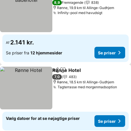
4 Stjerner
8,9
Fremragende
838
Rønne, 19.9 km til Allinge-Gudhjem
Infinity-pool med havudsigt
Se priser
2.141 kr.
Af
Se priser fra
12 hjemmesider
Se priser
Rønne Hotel
Del
Føj til favoritter
Se priser
7,0
483
Rønne, 18.5 km til Allinge-Gudhjem
Tagterrasse med morgenmadsoption
Se pri
Vælg datoer for at se nøjagtige priser
Se priser