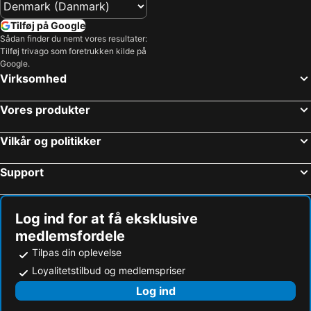
Hotel Kysten
Allinge Badehotel
Danchelshus
Jantzens Hotel
Tilføj på Google
Sådan finder du nemt vores resultater:
Under Canvas Bornholm
Langebjerg Pension & Spisested
Tilføj trivago som foretrukken kilde på
Albi's Sandvig
Det Gamle Posthus
Google.
Virksomhed
Hotel Nordlandet
Pension Slægtsgaarden
Pension Sandbogaard
Hotel Sandvig
Vores produkter
Hotel Pepita
Harborside Apartment With Terrace Bike Shed
Vilkår og politikker
Klippen Hotel - Therns
Hotel Abildgård
Klintely
Hotel Therns
Support
Hos Engholm
Romantik Annex
Rutsker Feriecenter
Hasle
Log ind for at få eksklusive
Hasle
Aparthotel Boelshavn 9
medlemsfordele
Rönne H
Tilpas din oplevelse
Loyalitetstilbud og medlemspriser
Log ind