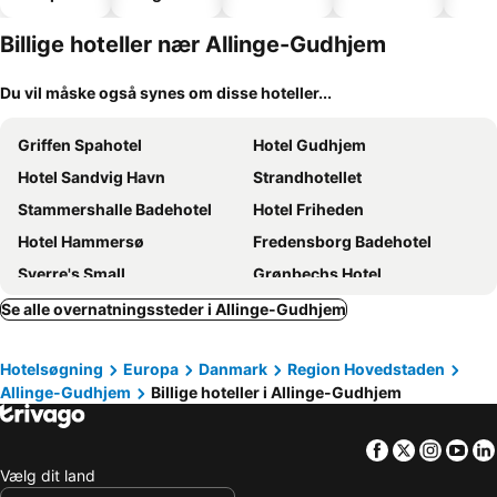
hoteller
park
Billige hoteller nær Allinge-Gudhjem
Du vil måske også synes om disse hoteller...
Griffen Spahotel
Hotel Gudhjem
Hotel Sandvig Havn
Strandhotellet
Stammershalle Badehotel
Hotel Friheden
Hotel Hammersø
Fredensborg Badehotel
Sverre's Small
Grønbechs Hotel
Hotel Klippen
Hotel Skovly
Se alle overnatningssteder i Allinge-Gudhjem
Hotel GSH
BB-Hotel Rønne Bornholm
Hotelsøgning
Europa
Danmark
Region Hovedstaden
The Falcon Hotel
Det Lille Hotel
Allinge-Gudhjem
Billige hoteller i Allinge-Gudhjem
Kanns Hotel
Hotel Allinge
Sandkaas Badehotel
Rønne Hotel
Facebook
Twitter
Insta
Yo
Aakirkeby Bed and Breakfast
Melsted Badehotel
Vælg dit land