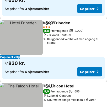
650 kr.
Af
Se priser fra
3 hjemmesider
Se priser
Hotel Friheden
Del
Føj til favoritter
Se priser
3 Stjerner
8,8
Fremragende
2.002
2.3 km til Centrum
Beliggenhed ved havet med adgang til
strand
Populært valg
830 kr.
Af
Se priser fra
6 hjemmesider
Se priser
The Falcon Hotel
Del
Føj til favoritter
Se priser
8,9
Fremragende
695
6.2 km til Centrum
Gourmetmiddage med lokale råvarer
Se pri