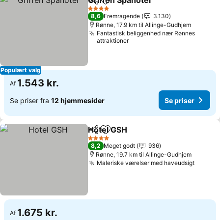
Griffen Spahotel
Del
Føj til favoritter
Se priser
4 Stjerner
8,6
Fremragende
3.130
Rønne, 17.9 km til Allinge-Gudhjem
Fantastisk beliggenhed nær Rønnes
attraktioner
Populært valg
1.543 kr.
Af
Se priser fra
12 hjemmesider
Se priser
Hotel GSH
Del
Føj til favoritter
Se priser
4 Stjerner
8,2
Meget godt
936
Rønne, 19.7 km til Allinge-Gudhjem
Maleriske værelser med haveudsigt
Se pris
1.675 kr.
Af