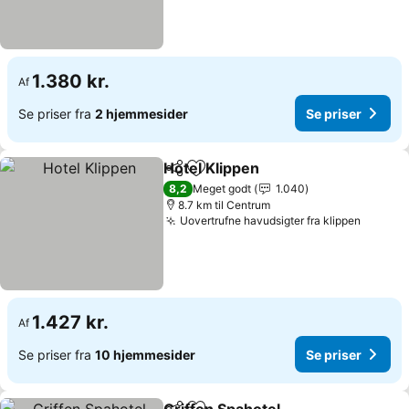
1.380 kr.
Af
Se priser fra
2 hjemmesider
Se priser
Hotel Klippen
Del
Føj til favoritter
Se priser
8,2
Meget godt
1.040
8.7 km til Centrum
Uovertrufne havudsigter fra klippen
Se pris
1.427 kr.
Af
Se priser fra
10 hjemmesider
Se priser