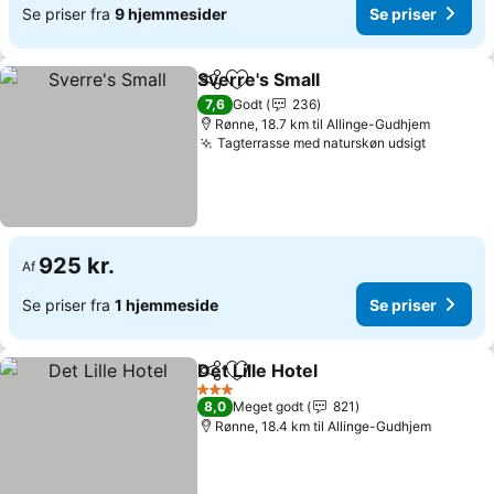
Se priser fra
9 hjemmesider
Se priser
Sverre's Small
Del
Føj til favoritter
Se priser
7,6
Godt
236
Rønne, 18.7 km til Allinge-Gudhjem
Tagterrasse med naturskøn udsigt
Se prise
925 kr.
Af
Se priser fra
1 hjemmeside
Se priser
Det Lille Hotel
Del
Føj til favoritter
Se priser
3 Stjerner
8,0
Meget godt
821
Rønne, 18.4 km til Allinge-Gudhjem