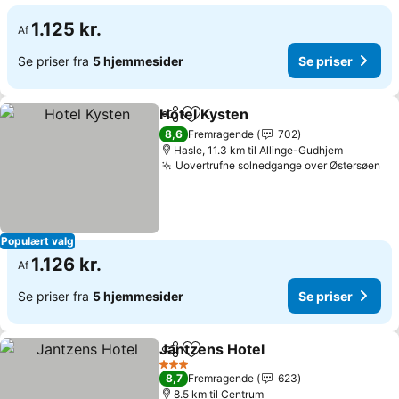
1.125 kr.
Af
Se priser fra
5 hjemmesider
Se priser
Hotel Kysten
Del
Føj til favoritter
Se priser
8,6
Fremragende
702
Hasle, 11.3 km til Allinge-Gudhjem
Uovertrufne solnedgange over Østersøen
Se
Populært valg
1.126 kr.
Af
Se priser fra
5 hjemmesider
Se priser
Jantzens Hotel
Del
Føj til favoritter
Se priser
3 Stjerner
8,7
Fremragende
623
8.5 km til Centrum