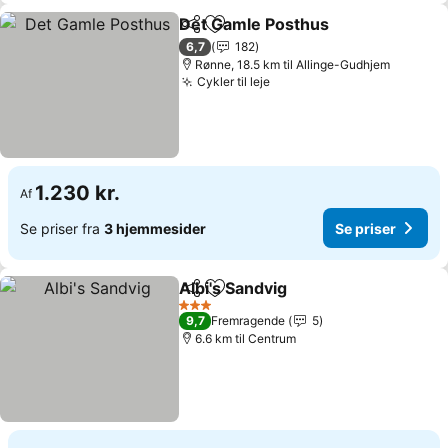
Det Gamle Posthus
Del
Føj til favoritter
Se pris
6,7
182
Rønne, 18.5 km til Allinge-Gudhjem
Cykler til leje
Se priser
1.230 kr.
Af
Se priser fra
3 hjemmesider
Se priser
Albi's Sandvig
Del
Føj til favoritter
Se priser
3 Stjerner
9,7
Fremragende
5
6.6 km til Centrum