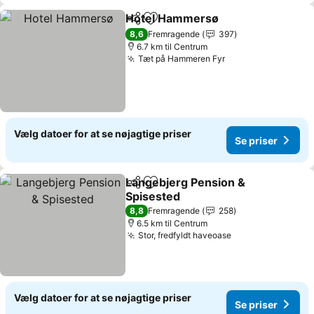
Hotel Hammersø
Del
Føj til favoritter
Se priser
8,6
Fremragende
397
6.7 km til Centrum
Tæt på Hammeren Fyr
Se priser
Vælg datoer for at se nøjagtige priser
Se priser
Langebjerg Pension &
Del
Føj til favoritter
Spisested
Se priser
8,8
Fremragende
258
6.5 km til Centrum
Stor, fredfyldt haveoase
Se priser
Vælg datoer for at se nøjagtige priser
Se priser