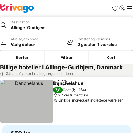
Favoritter
Log ind
Me
Destination
Allinge-Gudhjem
Afrejse/ankomst
Gæster og værelser
Vælg datoer
2 gæster, 1 værelse
Sorter
Filtrer
Kort
Billige hoteller i Allinge-Gudhjem, Danmark
Sådan påvirker betaling søgeresultaterne
Danchelshus
Del
Føj til favoritter
Se priser
7,8
Godt
164
5.2 km til Centrum
Unikke, individuelt indrettede værelser
Se p