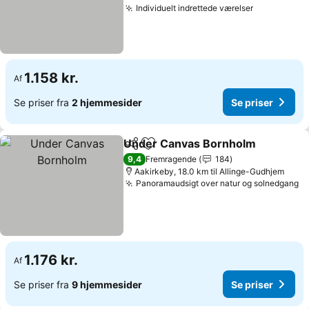
Individuelt indrettede værelser
Se priser
1.158 kr.
Af
Se priser fra
2 hjemmesider
Se priser
Under Canvas Bornholm
Del
Føj til favoritter
S
9,4
Fremragende
184
Aakirkeby, 18.0 km til Allinge-Gudhjem
Panoramaudsigt over natur og solnedgang
Se
1.176 kr.
Af
Se priser fra
9 hjemmesider
Se priser