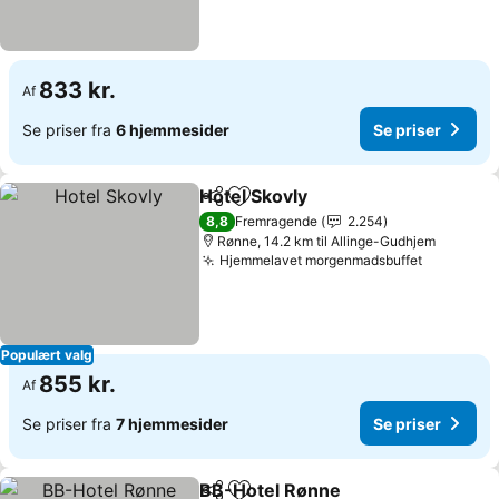
833 kr.
Af
Se priser fra
6 hjemmesider
Se priser
Hotel Skovly
Del
Føj til favoritter
Se priser
8,8
Fremragende
2.254
Rønne, 14.2 km til Allinge-Gudhjem
Hjemmelavet morgenmadsbuffet
Se priser
Populært valg
855 kr.
Af
Se priser fra
7 hjemmesider
Se priser
BB-Hotel Rønne