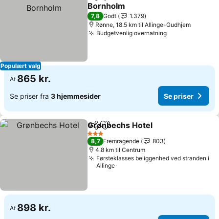
Del
Føj til favoritter
Bornholm
Se priser
7,8
Godt
1.379
Rønne, 18.5 km til Allinge-Gudhjem
Budgetvenlig overnatning
Se priser
Populært valg
865 kr.
Af
Se priser fra
3 hjemmesider
Se priser
Grønbechs Hotel
Del
Føj til favoritter
Se priser
3 Stjerner
8,7
Fremragende
803
4.8 km til Centrum
Førsteklasses beliggenhed ved stranden i
Allinge
898 kr.
Af