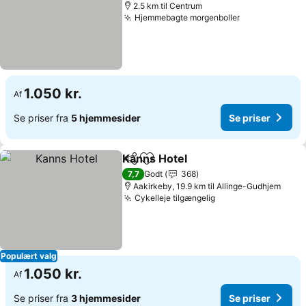
2.5 km til Centrum
Hjemmebagte morgenboller
Se priser
1.050 kr.
Af
Se priser fra
5 hjemmesider
Se priser
Kanns Hotel
Del
Føj til favoritter
Se priser
7,7
Godt
368
Aakirkeby, 19.9 km til Allinge-Gudhjem
Cykelleje tilgængelig
Se priser
Populært valg
1.050 kr.
Af
Se priser fra
3 hjemmesider
Se priser