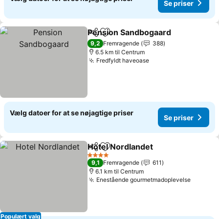
Se priser
Pension Sandbogaard
Del
Føj til favoritter
Se p
9,2
Fremragende
388
6.5 km til Centrum
Fredfyldt haveoase
Se priser
Vælg datoer for at se nøjagtige priser
Se priser
Hotel Nordlandet
Del
Føj til favoritter
Se priser
4 Stjerner
9,1
Fremragende
611
6.1 km til Centrum
Enestående gourmetmadoplevelse
Se pris
Populært valg