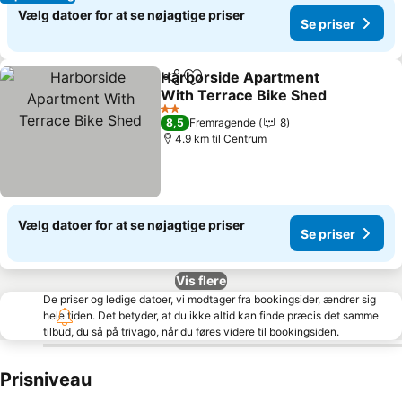
Vælg datoer for at se nøjagtige priser
Se priser
Harborside Apartment
Del
Føj til favoritter
With Terrace Bike Shed
Se priser
2 Stjerner
8,5
Fremragende
8
4.9 km til Centrum
Vælg datoer for at se nøjagtige priser
Se priser
Vis flere
De priser og ledige datoer, vi modtager fra bookingsider, ændrer sig
hele tiden. Det betyder, at du ikke altid kan finde præcis det samme
tilbud, du så på trivago, når du føres videre til bookingsiden.
Prisniveau