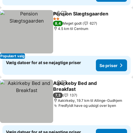
Pension Slægtsgaarden
Del
Føj til favoritter
Se
2 Stjerner
8,4
Meget godt
627
4.5 km til Centrum
Populært valg
Vælg datoer for at se nøjagtige priser
Se priser
Aakirkeby Bed and
Del
Føj til favoritter
Breakfast
Se priser
7,3
137
Aakirkeby, 19.7 km til Allinge-Gudhjem
Fredfyldt have og udsigt over byen
Se pris
Vælg datoer for at se nøjagtige priser