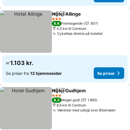
Hotel Allinge
Del
Føj til favoritter
Se priser
3 Stjerner
8,6
Fremragende
907
4.5 km til Centrum
Cykelleje direkte på hotellet
Se priser
1.103 kr.
Af
Se priser fra
12 hjemmesider
Se priser
Hotel Gudhjem
Del
Føj til favoritter
Se priser
3 Stjerner
8,3
Meget godt
1.885
8.6 km til Centrum
Værelser med udsigt over Østersøen
Se pri