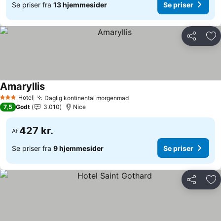
Se priser fra
13 hjemmesider
Se priser
Del
Føj
Amaryllis
Hotel
Daglig kontinental morgenmad
3 Stjerner
7,5
Godt
3.010
Nice
427 kr.
Af
Se priser fra
9 hjemmesider
Se priser
Del
Føj