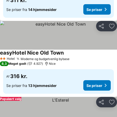
311 kr.
Af
Se priser fra
14 hjemmesider
Se priser
Del
Føj
easyHotel Nice Old Town
Hotel
Moderne og budgetvenlig bybase
2 Stjerner
8,3
Meget godt
4.927
Nice
316 kr.
Af
Se priser fra
13 hjemmesider
Se priser
Populært valg
Del
Føj