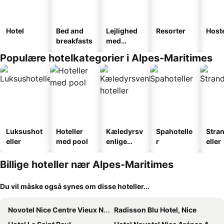
Hotel
Bed and
Lejlighed
Resorter
Host
breakfasts
med
faciliteter
Populære hotelkategorier i Alpes-Maritimes
Luksushot
Hoteller
Kæledyrsv
Spahotelle
Stra
eller
med pool
enlige
r
eller
hoteller
Billige hoteller nær Alpes-Maritimes
Du vil måske også synes om disse hoteller...
Novotel Nice Centre Vieux Nice
Radisson Blu Hotel, Nice