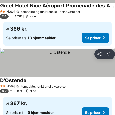
Greet Hotel Nice Aéroport Promenade des Anglais
Hotel
Kompakte og funktionelle kabineværelser
2 Stjerner
7,4
4.281
Nice
366 kr.
Af
Se priser fra
13 hjemmesider
Se priser
Del
Føj
D'Ostende
Hotel
Kompakte, funktionelle værelser
2 Stjerner
6,7
3.874
Nice
367 kr.
Af
Se priser fra
9 hjemmesider
Se priser