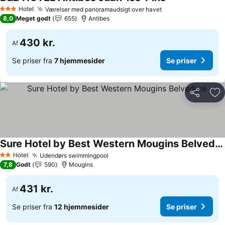
Hotel
Værelser med panoramaudsigt over havet
3 Stjerner
8,0
Meget godt
655
Antibes
430 kr.
Af
Se priser fra
7 hjemmesider
Se priser
Del
Føj
Sure Hotel by Best Western Mougins Belvedere
Hotel
Udendørs swimmingpool
2 Stjerner
7,8
Godt
590
Mougins
431 kr.
Af
Se priser fra
12 hjemmesider
Se priser