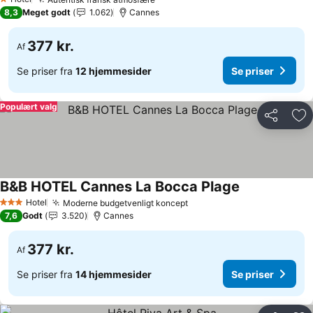
1 Stjerner
8,3
Meget godt
1.062
Cannes
377 kr.
Af
Se priser fra
12 hjemmesider
Se priser
Populært valg
Del
Føj
B&B HOTEL Cannes La Bocca Plage
Hotel
Moderne budgetvenligt koncept
3 Stjerner
7,6
Godt
3.520
Cannes
377 kr.
Af
Se priser fra
14 hjemmesider
Se priser