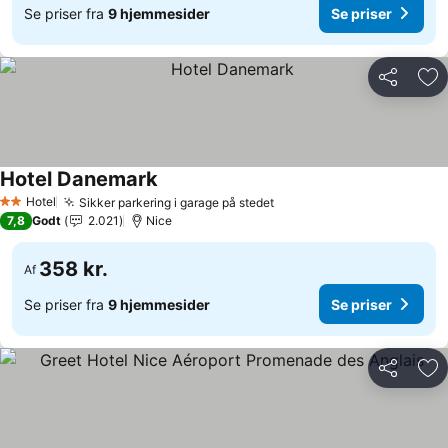
Se priser fra
9 hjemmesider
Se priser
Del
Føj
Hotel Danemark
Hotel
Sikker parkering i garage på stedet
2 Stjerner
7,8
Godt
2.021
Nice
358 kr.
Af
Se priser fra
9 hjemmesider
Se priser
Del
Føj