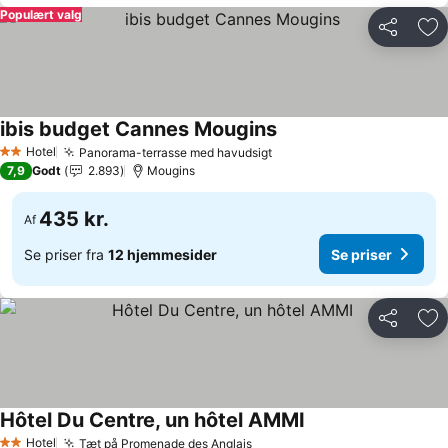
Populært valg
Del
Føj
ibis budget Cannes Mougins
Hotel
Panorama-terrasse med havudsigt
2 Stjerner
7,9
Godt
2.893
Mougins
435 kr.
Af
Se priser fra
12 hjemmesider
Se priser
Del
Føj
Hôtel Du Centre, un hôtel AMMI
Hotel
Tæt på Promenade des Anglais