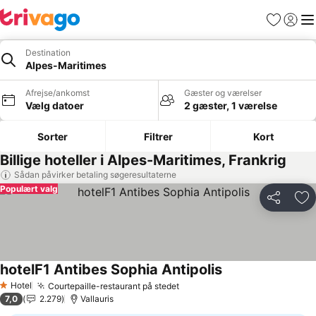
Favoritter
Log ind
Me
Destination
Alpes-Maritimes
Afrejse/ankomst
Gæster og værelser
Vælg datoer
2 gæster, 1 værelse
Sorter
Filtrer
Kort
Billige hoteller i Alpes-Maritimes, Frankrig
Sådan påvirker betaling søgeresultaterne
Populært valg
Del
Føj
hotelF1 Antibes Sophia Antipolis
Hotel
Courtepaille-restaurant på stedet
1 Stjerner
7,0
2.279
Vallauris