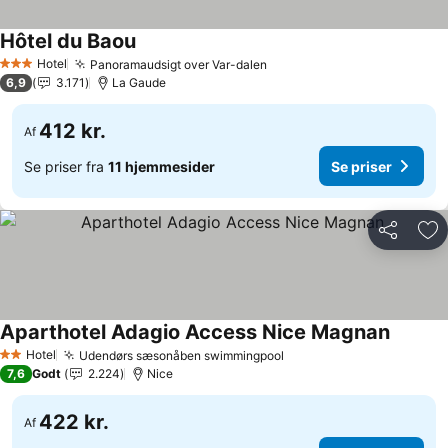
Hôtel du Baou
Hotel
Panoramaudsigt over Var-dalen
3 Stjerner
6,9
3.171
La Gaude
412 kr.
Af
Se priser fra
11 hjemmesider
Se priser
Del
Føj
Aparthotel Adagio Access Nice Magnan
Hotel
Udendørs sæsonåben swimmingpool
2 Stjerner
7,6
Godt
2.224
Nice
422 kr.
Af