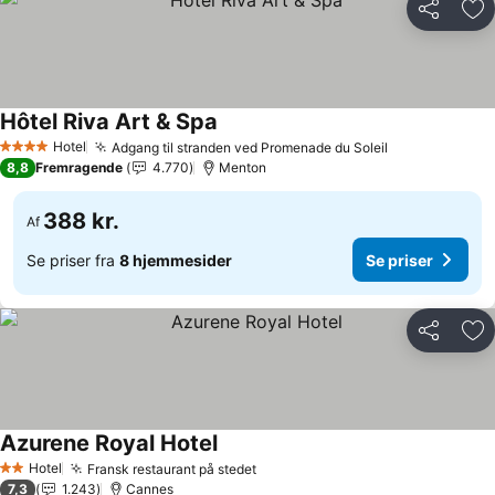
Del
Føj
Hôtel Riva Art & Spa
Hotel
Adgang til stranden ved Promenade du Soleil
4 Stjerner
8,8
Fremragende
4.770
Menton
388 kr.
Af
Se priser fra
8 hjemmesider
Se priser
Del
Føj
Azurene Royal Hotel
Hotel
Fransk restaurant på stedet
2 Stjerner
7,3
1.243
Cannes