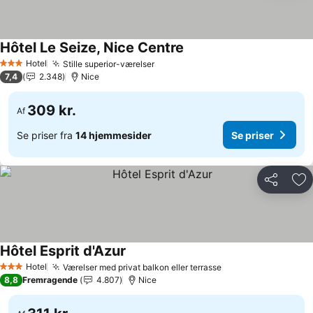
Hôtel Le Seize, Nice Centre
Hotel
Stille superior-værelser
3 Stjerner
7,4
2.348
Nice
309 kr.
Af
Se priser fra
14 hjemmesider
Se priser
Del
Føj
Hôtel Esprit d'Azur
Hotel
Værelser med privat balkon eller terrasse
3 Stjerner
8,8
Fremragende
4.807
Nice