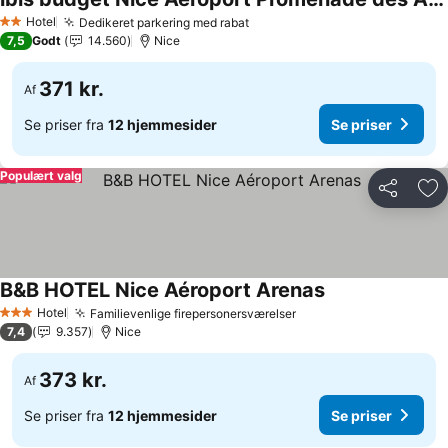
Hotel
Dedikeret parkering med rabat
2 Stjerner
7,5
Godt
14.560
Nice
371 kr.
Af
Se priser fra
12 hjemmesider
Se priser
Populært valg
Del
Føj
B&B HOTEL Nice Aéroport Arenas
Hotel
Familievenlige firepersonersværelser
3 Stjerner
7,4
9.357
Nice
373 kr.
Af
Se priser fra
12 hjemmesider
Se priser