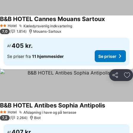
B&B HOTEL Cannes Mouans Sartoux
Hotel
Kæledyrsvenlig indkvartering
2 Stjerner
7,0
1.814
Mouans-Sartoux
405 kr.
Af
Se priser fra
11 hjemmesider
Se priser
Del
Føj
B&B HOTEL Antibes Sophia Antipolis
Hotel
Afslapning i have og på terrasse
2 Stjerner
7,2
2.264
Biot
407 kr.
Af