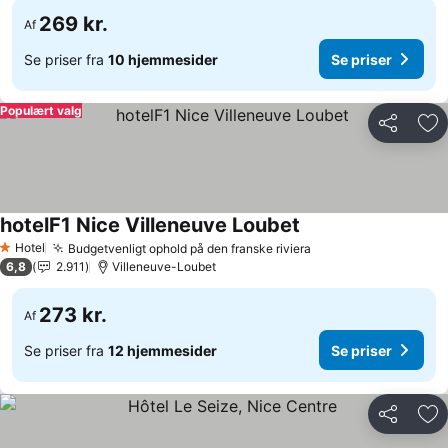
269 kr.
Af
Se priser fra
10 hjemmesider
Se priser
Populært valg
Del
Føj
hotelF1 Nice Villeneuve Loubet
Hotel
Budgetvenligt ophold på den franske riviera
1 Stjerner
6,8
2.911
Villeneuve-Loubet
273 kr.
Af
Se priser fra
12 hjemmesider
Se priser
Del
Føj