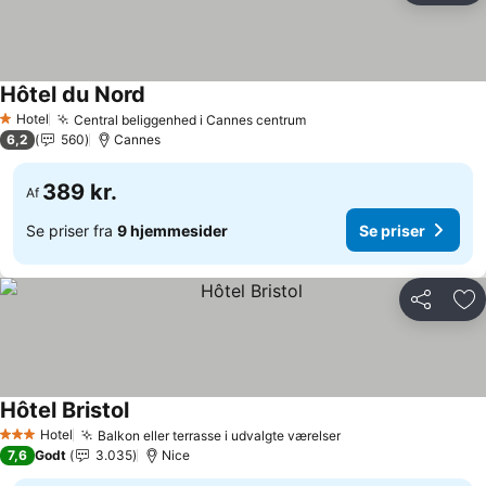
Hôtel du Nord
Hotel
Central beliggenhed i Cannes centrum
1 Stjerner
6,2
560
Cannes
389 kr.
Af
Se priser fra
9 hjemmesider
Se priser
Del
Føj
Hôtel Bristol
Hotel
Balkon eller terrasse i udvalgte værelser
3 Stjerner
7,6
Godt
3.035
Nice