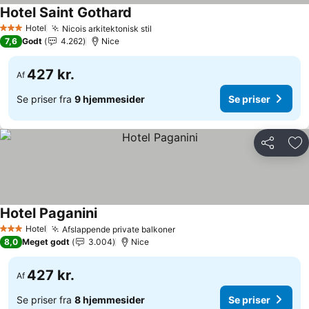
Hotel Saint Gothard
Hotel
Nicois arkitektonisk stil
3 Stjerner
7,6
Godt
4.262
Nice
427 kr.
Af
Se priser fra
9 hjemmesider
Se priser
Del
Føj
Hotel Paganini
Hotel
Afslappende private balkoner
3 Stjerner
8,0
Meget godt
3.004
Nice
427 kr.
Af
Se priser fra
8 hjemmesider
Se priser