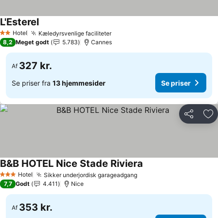
L'Esterel
Hotel
Kæledyrsvenlige faciliteter
2 Stjerner
8,2
Meget godt
5.783
Cannes
327 kr.
Af
Se priser fra
13 hjemmesider
Se priser
Del
Føj
B&B HOTEL Nice Stade Riviera
Hotel
Sikker underjordisk garageadgang
3 Stjerner
7,7
Godt
4.411
Nice
353 kr.
Af