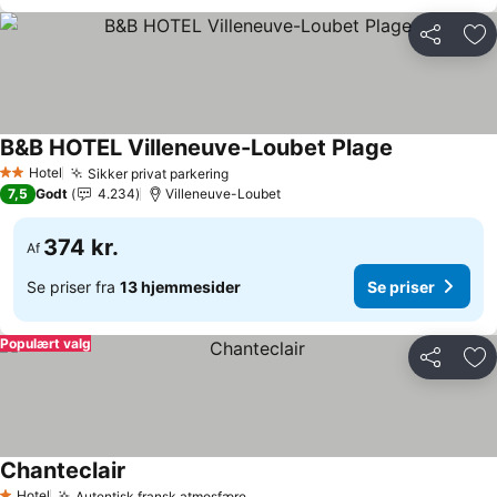
Del
Føj
B&B HOTEL Villeneuve-Loubet Plage
Hotel
Sikker privat parkering
2 Stjerner
7,5
Godt
4.234
Villeneuve-Loubet
374 kr.
Af
Se priser fra
13 hjemmesider
Se priser
Populært valg
Del
Føj
Chanteclair
Hotel
Autentisk fransk atmosfære