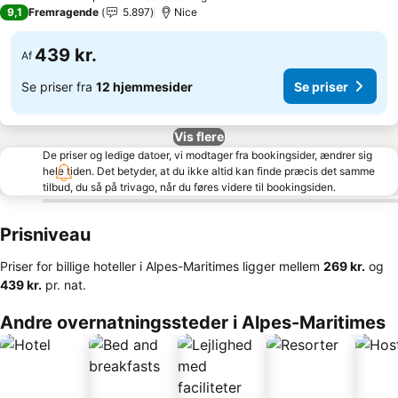
2 Stjerner
9,1
Fremragende
5.897
Nice
439 kr.
Af
Se priser fra
12 hjemmesider
Se priser
Vis flere
De priser og ledige datoer, vi modtager fra bookingsider, ændrer sig
hele tiden. Det betyder, at du ikke altid kan finde præcis det samme
tilbud, du så på trivago, når du føres videre til bookingsiden.
Prisniveau
Priser for billige hoteller i Alpes-Maritimes ligger mellem
‎269 kr.
og
‎439 kr.
pr. nat.
Andre overnatningssteder i Alpes-Maritimes