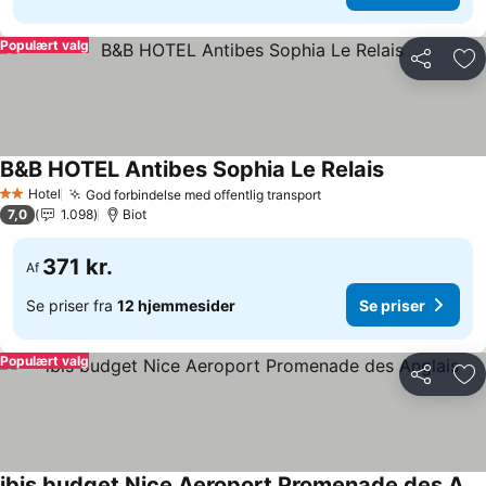
Populært valg
Del
Føj
B&B HOTEL Antibes Sophia Le Relais
Hotel
God forbindelse med offentlig transport
2 Stjerner
7,0
1.098
Biot
371 kr.
Af
Se priser fra
12 hjemmesider
Se priser
Populært valg
Del
Føj
ibis budget Nice Aeroport Promenade des Anglais