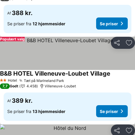
388 kr.
Af
Se priser fra
12 hjemmesider
Se priser
Populært valg
Del
Føj
B&B HOTEL Villeneuve-Loubet Village
Hotel
Tæt på Marineland Park
2 Stjerner
7,7
Godt
4.458
Villeneuve-Loubet
389 kr.
Af
Se priser fra
13 hjemmesider
Se priser
Del
Føj