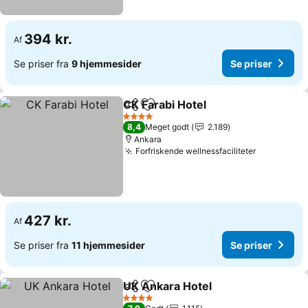
394 kr.
Af
Se priser fra
9 hjemmesider
Se priser
CK Farabi Hotel
Del
Føj til favoritter
Se priser
4 Stjerner
8,4
Meget godt
2.189
Ankara
Forfriskende wellnessfaciliteter
Se priser
427 kr.
Af
Se priser fra
11 hjemmesider
Se priser
UK Ankara Hotel
Del
Føj til favoritter
Se priser
4 Stjerner