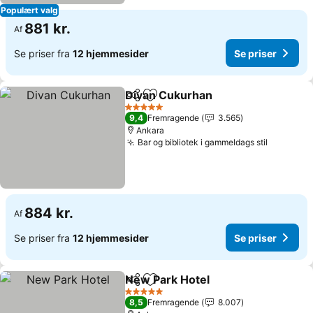
Populært valg
881 kr.
Af
Se priser fra
12 hjemmesider
Se priser
Divan Cukurhan
Del
Føj til favoritter
Se priser
5 Stjerner
9,4
Fremragende
3.565
Ankara
Bar og bibliotek i gammeldags stil
Se prise
884 kr.
Af
Se priser fra
12 hjemmesider
Se priser
New Park Hotel
Del
Føj til favoritter
Se priser
5 Stjerner
8,5
Fremragende
8.007