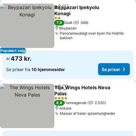
Beypazari Ipekyolu
Del
Føj til favoritter
Konagi
Se priser
2 Stjerner
7,9
Godt
369
Beypazarı
Panoramaudsigt over byen fra Hidirlik-
bakken
Populært valg
473 kr.
Af
Se priser fra
10 hjemmesider
Se priser
The Wings Hotels Neva
Del
Føj til favoritter
Palas
Se priser
4 Stjerner
8,8
Fremragende
2.530
Ankara
Masser af halal-spisemuligheder
Se priser