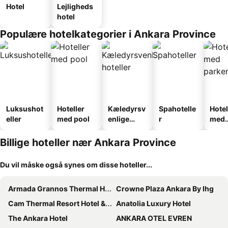
Hotel
Lejligheds
hotel
Populære hotelkategorier i Ankara Province
Luksushot
Hoteller
Kæledyrsv
Spahotelle
Hotel
eller
med pool
enlige
r
med
hoteller
park
Billige hoteller nær Ankara Province
Du vil måske også synes om disse hoteller...
Armada Grannos Thermal Hotel & Convention Center
Crowne Plaza Ankara By Ihg
Cam Thermal Resort Hotel & Spa
Anatolia Luxury Hotel
The Ankara Hotel
ANKARA OTEL EVREN