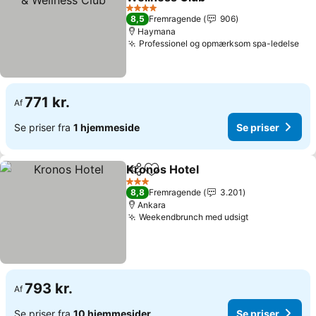
Se priser
4 Stjerner
8,5
Fremragende
906
Haymana
Professionel og opmærksom spa-ledelse
Se 
771 kr.
Af
Se priser fra
1 hjemmeside
Se priser
Kronos Hotel
Del
Føj til favoritter
Se priser
3 Stjerner
8,8
Fremragende
3.201
Ankara
Weekendbrunch med udsigt
Se priser
793 kr.
Af
Se priser fra
10 hjemmesider
Se priser