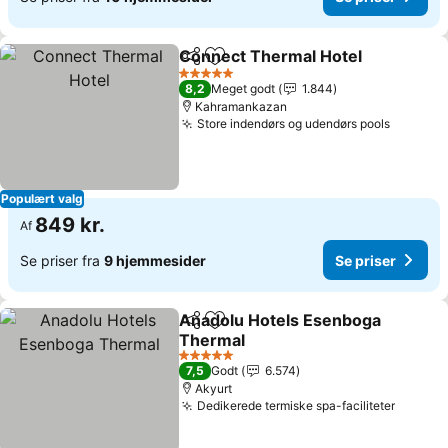
Connect Thermal Hotel
Del
Føj til favoritter
Se 
5 Stjerner
8,2
Meget godt
1.844
Kahramankazan
Store indendørs og udendørs pools
Se pris
Populært valg
849 kr.
Af
Se priser fra
9 hjemmesider
Se priser
Anadolu Hotels Esenboga
Del
Føj til favoritter
Thermal
Se priser
5 Stjerner
7,5
Godt
6.574
Akyurt
Dedikerede termiske spa-faciliteter
Se pris