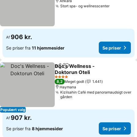
Ankara
Stort spa- og wellnesscenter
Se priser
906 kr.
Af
Se priser fra
11 hjemmesider
Se priser
Doc's Wellness -
Del
Føj til favoritter
Doktorun Oteli
Se priser
4 Stjerner
8,2
Meget godt
1.441
Haymana
Kizilsahin Café med panoramaudsigt over
gården
Populært valg
907 kr.
Af
Se priser fra
8 hjemmesider
Se priser