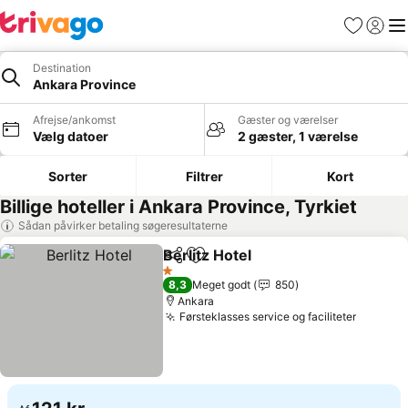
Favoritter
Log ind
Me
Destination
Ankara Province
Afrejse/ankomst
Gæster og værelser
Vælg datoer
2 gæster, 1 værelse
Sorter
Filtrer
Kort
Billige hoteller i Ankara Province, Tyrkiet
Sådan påvirker betaling søgeresultaterne
Berlitz Hotel
Del
Føj til favoritter
Se priser
1 Stjerner
8,3
Meget godt
850
Ankara
Førsteklasses service og faciliteter
Se pris