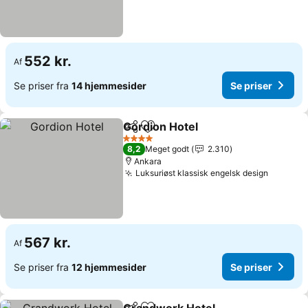
552 kr.
Af
Se priser fra
14 hjemmesider
Se priser
Gordion Hotel
Del
Føj til favoritter
Se priser
4 Stjerner
8,2
Meget godt
2.310
Ankara
Luksuriøst klassisk engelsk design
Se pris
567 kr.
Af
Se priser fra
12 hjemmesider
Se priser