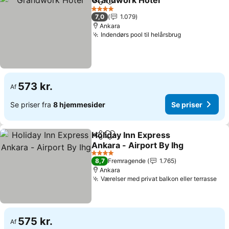
Grandwork Hotel
Del
Føj til favoritter
Se priser
4 Stjerner
7,0
1.079
Ankara
Indendørs pool til helårsbrug
Se priser
573 kr.
Af
Se priser fra
8 hjemmesider
Se priser
Holiday Inn Express
Del
Føj til favoritter
Ankara - Airport By Ihg
Se priser
4 Stjerner
8,7
Fremragende
1.765
Ankara
Værelser med privat balkon eller terrasse
Se 
575 kr.
Af