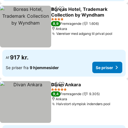
Boreas Hotel, Trademark
Del
Føj til favoritter
Collection by Wyndham
Se priser
4 Stjerner
8,9
Fremragende
1.606
Ankara
Værelser med adgang til privat pool
Se pris
917 kr.
Af
Se priser fra
9 hjemmesider
Se priser
Divan Ankara
Del
Føj til favoritter
Se priser
5 Stjerner
9,4
Fremragende
9.305
Ankara
Halvstort olympisk indendørs pool
Se prise