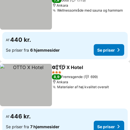
7,9
Godt
1.115
Ankara
Wellnessområde med sauna og hammam
Se 
440 kr.
Af
Se priser fra
6 hjemmesider
Se priser
OTTO X Hotel
Del
Føj til favoritter
Se priser
3 Stjerner
8,9
Fremragende
699
Ankara
Materialer af høj kvalitet overalt
Se priser
446 kr.
Af
Se priser fra
7 hjemmesider
Se priser