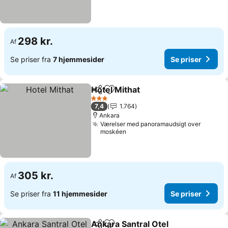
298 kr.
Af
Se priser fra
7 hjemmesider
Se priser
Hotel Mithat
Del
Føj til favoritter
Se priser
3 Stjerner
7,4
1.764
Ankara
Værelser med panoramaudsigt over
moskéen
305 kr.
Af
Se priser fra
11 hjemmesider
Se priser
Ankara Santral Otel