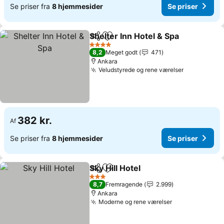
Se priser fra
8 hjemmesider
Se priser
Shelter Inn Hotel & Spa
Del
Føj til favoritter
Se 
4 Stjerner
8,2
Meget godt
471
Ankara
Veludstyrede og rene værelser
Se priser
382 kr.
Af
Se priser fra
8 hjemmesider
Se priser
Sky Hill Hotel
Del
Føj til favoritter
Se priser
3 Stjerner
8,7
Fremragende
2.999
Ankara
Moderne og rene værelser
Se priser