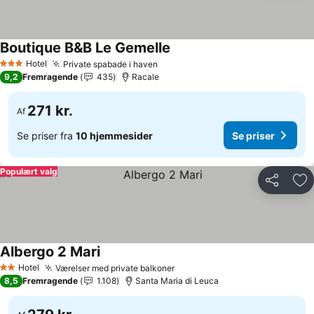
Boutique B&B Le Gemelle
Se priser
Hotel
Private spabade i haven
Se priser
3 Stjerner
9,2
Fremragende
435
Racale
271 kr.
Af
Se priser fra
10 hjemmesider
Se priser
Populært valg
Del
Føj
Albergo 2 Mari
Se priser
Hotel
Værelser med private balkoner
Se priser
2 Stjerner
8,5
Fremragende
1.108
Santa Maria di Leuca