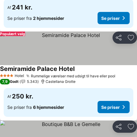
241 kr.
Af
Se priser fra
2 hjemmesider
Se priser
Populært valg
Del
Føj
Semiramide Palace Hotel
Se priser
Hotel
Rummelige værelser med udsigt til have eller pool
Se priser
4 Stjerner
7,9
Godt
5.343
Castellana Grotte
250 kr.
Af
Se priser fra
6 hjemmesider
Se priser
Del
Føj