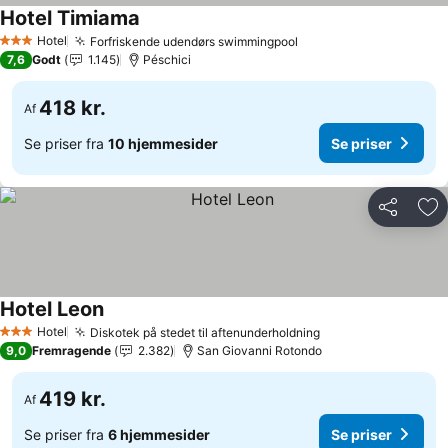
Hotel Timiama
Se priser
Hotel
Forfriskende udendørs swimmingpool
Se priser
3 Stjerner
7,6
Godt
1.145
Péschici
418 kr.
Af
Se priser fra
10 hjemmesider
Se priser
Del
Føj
Hotel Leon
Se priser
Hotel
Diskotek på stedet til aftenunderholdning
Se priser
3 Stjerner
9,0
Fremragende
2.382
San Giovanni Rotondo
419 kr.
Af
Se priser fra
6 hjemmesider
Se priser