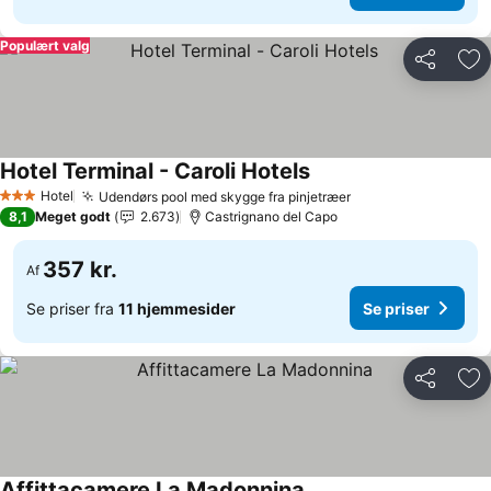
Populært valg
Del
Føj
Hotel Terminal - Caroli Hotels
Se priser
Hotel
Udendørs pool med skygge fra pinjetræer
Se priser
3 Stjerner
8,1
Meget godt
2.673
Castrignano del Capo
357 kr.
Af
Se priser fra
11 hjemmesider
Se priser
Del
Føj
Affittacamere La Madonnina