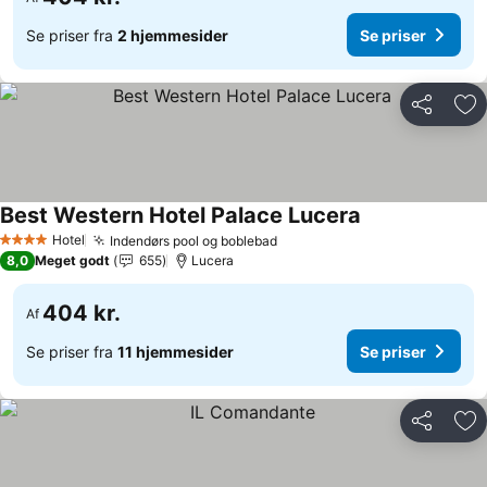
Se priser fra
2 hjemmesider
Se priser
Del
Føj
Best Western Hotel Palace Lucera
Se priser
Hotel
Indendørs pool og boblebad
Se priser
4 Stjerner
8,0
Meget godt
655
Lucera
404 kr.
Af
Se priser fra
11 hjemmesider
Se priser
Del
Føj