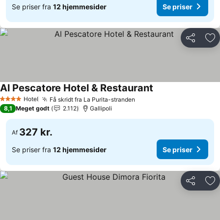
Se priser fra
12 hjemmesider
Se priser
Del
Føj
Al Pescatore Hotel & Restaurant
Se priser
Hotel
Få skridt fra La Purita-stranden
Se priser
4 Stjerner
8,1
Meget godt
2.112
Gallipoli
327 kr.
Af
Se priser fra
12 hjemmesider
Se priser
Del
Føj