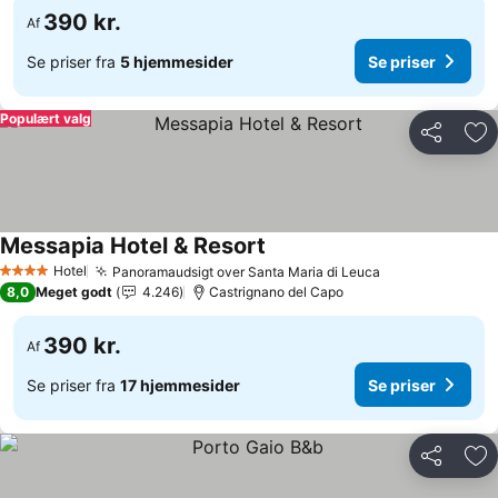
390 kr.
Af
Se priser fra
5 hjemmesider
Se priser
Populært valg
Del
Føj
Messapia Hotel & Resort
Se priser
Hotel
Panoramaudsigt over Santa Maria di Leuca
Se priser
4 Stjerner
8,0
Meget godt
4.246
Castrignano del Capo
390 kr.
Af
Se priser fra
17 hjemmesider
Se priser
Del
Føj