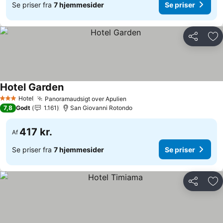
Se priser fra
7 hjemmesider
Se priser
Del
Føj
Hotel Garden
Se priser
Hotel
Panoramaudsigt over Apulien
Se priser
3 Stjerner
7,8
Godt
1.161
San Giovanni Rotondo
417 kr.
Af
Se priser fra
7 hjemmesider
Se priser
Del
Føj