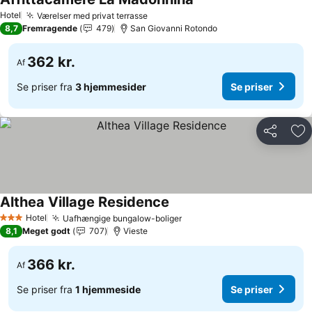
Se priser
Hotel
Værelser med privat terrasse
Se priser
8,7
Fremragende
479
San Giovanni Rotondo
362 kr.
Af
Se priser fra
3 hjemmesider
Se priser
Del
Føj
Althea Village Residence
Se priser
Hotel
Uafhængige bungalow-boliger
Se priser
3 Stjerner
8,1
Meget godt
707
Vieste
366 kr.
Af
Se priser fra
1 hjemmeside
Se priser