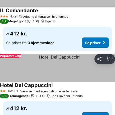
IL Comandante
Se priser
Hotel
Adgang til terrasse i hver enhed
Se priser
3 Stjerner
8,2
Meget godt
156
Ugento
412 kr.
Af
Se priser fra
3 hjemmesider
Se priser
Populært valg
Del
Føj
Hotel Dei Cappuccini
Se priser
Hotel
Værelser med egen balkon eller terrasse
Se priser
2 Stjerner
8,6
Fremragende
1.044
San Giovanni Rotondo
412 kr.
Af