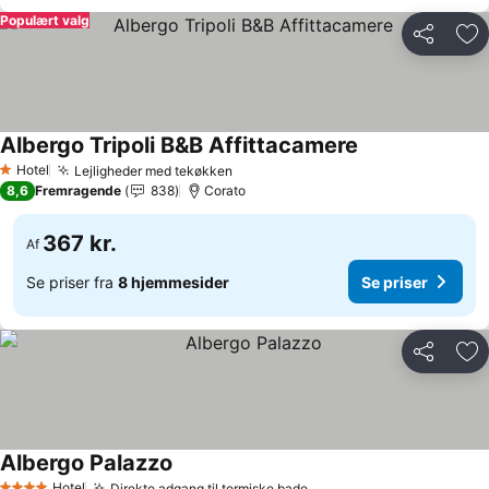
Populært valg
Del
Føj
Albergo Tripoli B&B Affittacamere
Se priser
Hotel
Lejligheder med tekøkken
Se priser
1 Stjerner
8,6
Fremragende
838
Corato
367 kr.
Af
Se priser fra
8 hjemmesider
Se priser
Del
Føj
Albergo Palazzo
Se priser
Hotel
Direkte adgang til termiske bade