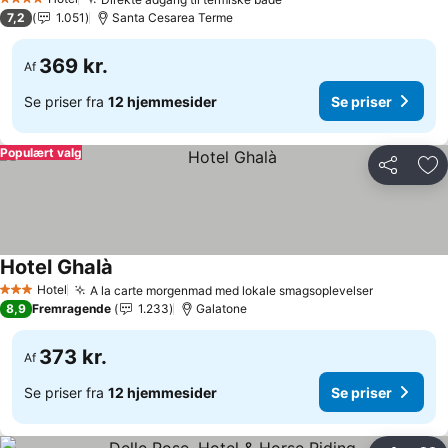
Se priser
4 Stjerner
7,2
1.051
Santa Cesarea Terme
369 kr.
Af
Se priser fra
12 hjemmesider
Se priser
Populært valg
Del
Føj
Hotel Ghalà
Se priser
Hotel
A la carte morgenmad med lokale smagsoplevelser
Se priser
3 Stjerner
8,9
Fremragende
1.233
Galatone
373 kr.
Af
Se priser fra
12 hjemmesider
Se priser