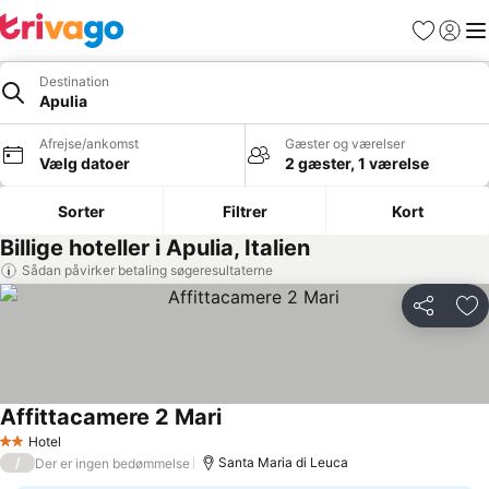
Favoritter
Log ind
Me
Destination
Apulia
Afrejse/ankomst
Gæster og værelser
Vælg datoer
2 gæster, 1 værelse
Sorter
Filtrer
Kort
Billige hoteller i Apulia, Italien
Sådan påvirker betaling søgeresultaterne
Del
Føj
Affittacamere 2 Mari
Se priser
Hotel
2 Stjerner
/
Santa Maria di Leuca
Der er ingen bedømmelse