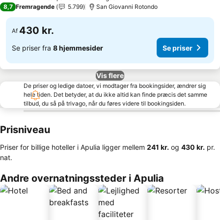
3 Stjerner
8,7
Fremragende
5.799
San Giovanni Rotondo
430 kr.
Af
Se priser fra
8 hjemmesider
Se priser
Vis flere
De priser og ledige datoer, vi modtager fra bookingsider, ændrer sig
hele tiden. Det betyder, at du ikke altid kan finde præcis det samme
tilbud, du så på trivago, når du føres videre til bookingsiden.
Prisniveau
Priser for billige hoteller i Apulia ligger mellem
‎241 kr.
og
‎430 kr.
pr.
nat.
Andre overnatningssteder i Apulia