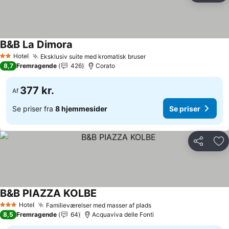
B&B La Dimora
Se priser
Hotel
Eksklusiv suite med kromatisk bruser
Se priser
2 Stjerner
8,7
Fremragende
426
Corato
377 kr.
Af
Se priser fra
8 hjemmesider
Se priser
Del
Føj
B&B PIAZZA KOLBE
Se priser
Hotel
Familieværelser med masser af plads
Se priser
3 Stjerner
8,5
Fremragende
64
Acquaviva delle Fonti