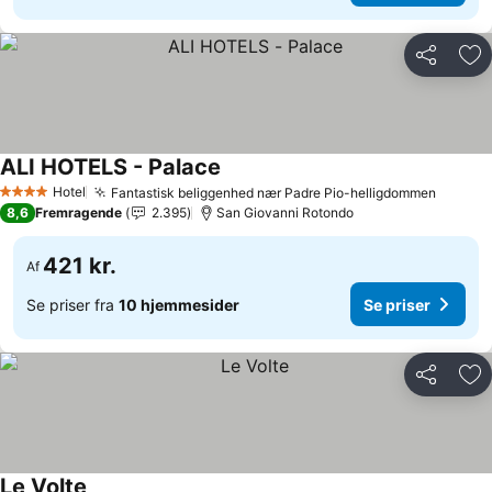
Del
Føj
ALI HOTELS - Palace
Se priser
Hotel
Fantastisk beliggenhed nær Padre Pio-helligdommen
Se pri
4 Stjerner
8,6
Fremragende
2.395
San Giovanni Rotondo
421 kr.
Af
Se priser fra
10 hjemmesider
Se priser
Del
Føj
Le Volte