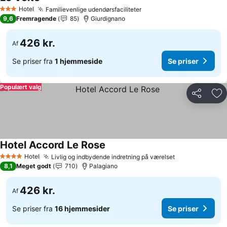
Se priser
Hotel
Familievenlige udendørsfaciliteter
Se priser
3 Stjerner
9,6
Fremragende
85
Giurdignano
426 kr.
Af
Se priser fra
1 hjemmeside
Se priser
Populært valg
Del
Føj
Hotel Accord Le Rose
Se priser
Hotel
Livlig og indbydende indretning på værelset
Se priser
4 Stjerner
8,1
Meget godt
710
Palagiano
426 kr.
Af
Se priser fra
16 hjemmesider
Se priser