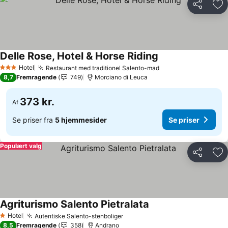
Del
Føj
Delle Rose, Hotel & Horse Riding
Se priser
Hotel
Restaurant med traditionel Salento-mad
Se priser
3 Stjerner
8,7
Fremragende
749
Morciano di Leuca
373 kr.
Af
Se priser fra
5 hjemmesider
Se priser
Populært valg
Del
Føj
Agriturismo Salento Pietralata
Se priser
Hotel
Autentiske Salento-stenboliger
Se priser
1 Stjerner
8,5
Fremragende
358
Andrano