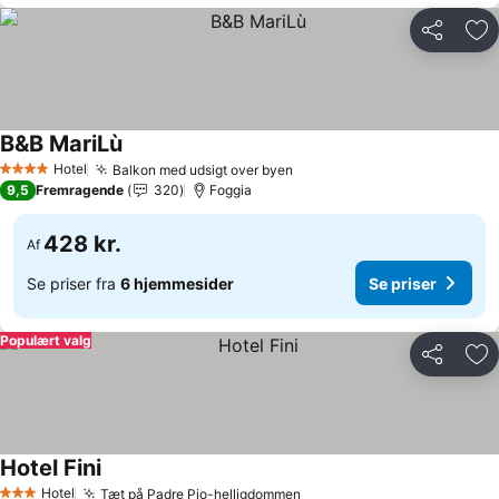
Del
Føj
B&B MariLù
Se priser
Hotel
Balkon med udsigt over byen
Se priser
4 Stjerner
9,5
Fremragende
320
Foggia
428 kr.
Af
Se priser fra
6 hjemmesider
Se priser
Populært valg
Del
Føj
Hotel Fini
Se priser
Hotel
Tæt på Padre Pio-helligdommen
Se priser