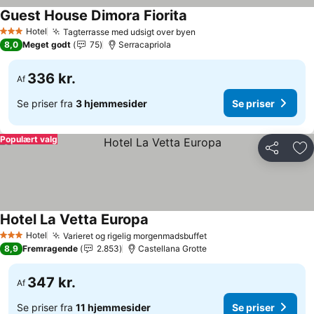
Guest House Dimora Fiorita
Se priser
Hotel
Tagterrasse med udsigt over byen
Se priser
3 Stjerner
8,0
Meget godt
75
Serracapriola
336 kr.
Af
Se priser fra
3 hjemmesider
Se priser
Populært valg
Del
Føj
Hotel La Vetta Europa
Se priser
Hotel
Varieret og rigelig morgenmadsbuffet
Se priser
3 Stjerner
8,9
Fremragende
2.853
Castellana Grotte
347 kr.
Af
Se priser fra
11 hjemmesider
Se priser