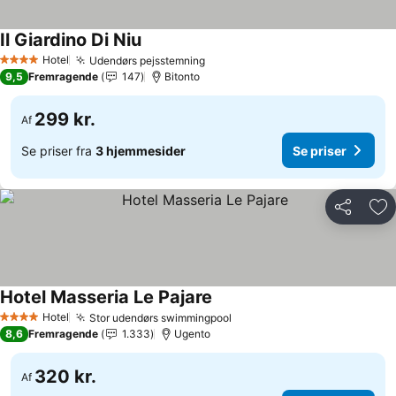
Il Giardino Di Niu
Se priser
Hotel
Udendørs pejsstemning
Se priser
4 Stjerner
9,5
Fremragende
147
Bitonto
299 kr.
Af
Se priser fra
3 hjemmesider
Se priser
Del
Føj
Hotel Masseria Le Pajare
Se priser
Hotel
Stor udendørs swimmingpool
Se priser
4 Stjerner
8,6
Fremragende
1.333
Ugento
320 kr.
Af