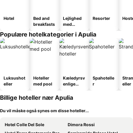
Hotel
Bed and
Lejlighed
Resorter
Host
breakfasts
med
faciliteter
Populære hotelkategorier i Apulia
Luksushot
Hoteller
Kæledyrsv
Spahotelle
Stra
eller
med pool
enlige
r
eller
hoteller
Billige hoteller nær Apulia
Du vil måske også synes om disse hoteller...
Hotel Colle Del Sole
Dimora Rossi