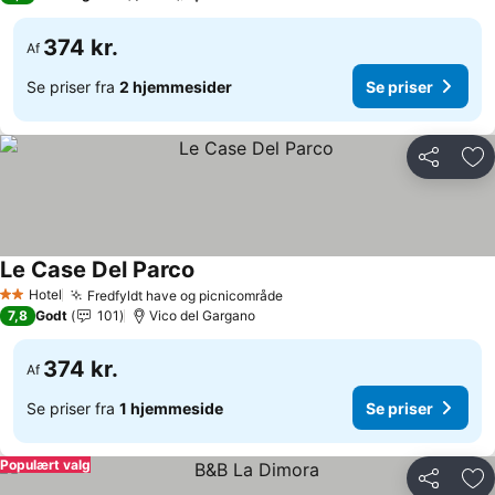
374 kr.
Af
Se priser fra
2 hjemmesider
Se priser
Del
Føj
Le Case Del Parco
Se priser
Hotel
Fredfyldt have og picnicområde
Se priser
2 Stjerner
7,8
Godt
101
Vico del Gargano
374 kr.
Af
Se priser fra
1 hjemmeside
Se priser
Populært valg
Del
Føj