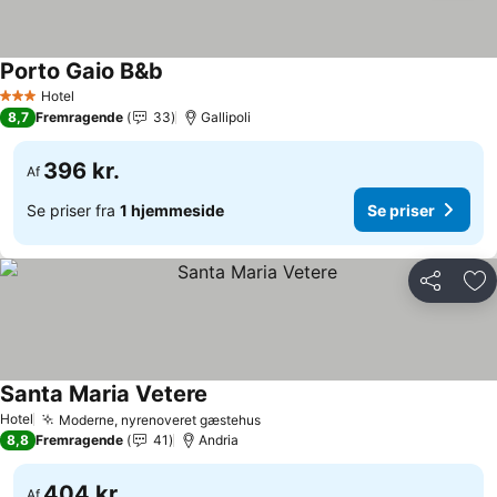
Porto Gaio B&b
Se priser
Hotel
3 Stjerner
8,7
Fremragende
33
Gallipoli
396 kr.
Af
Se priser fra
1 hjemmeside
Se priser
Del
Føj
Santa Maria Vetere
Se priser
Hotel
Moderne, nyrenoveret gæstehus
Se priser
8,8
Fremragende
41
Andria
404 kr.
Af