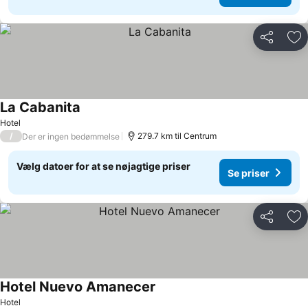
Del
Føj
La Cabanita
Hotel
/
279.7 km til Centrum
Der er ingen bedømmelse
Vælg datoer for at se nøjagtige priser
Se priser
Del
Føj
Hotel Nuevo Amanecer
Hotel