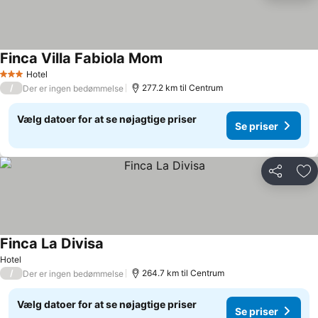
Finca Villa Fabiola Mom
Hotel
3 Stjerner
/
277.2 km til Centrum
Der er ingen bedømmelse
Vælg datoer for at se nøjagtige priser
Se priser
Del
Føj
Finca La Divisa
Hotel
/
264.7 km til Centrum
Der er ingen bedømmelse
Vælg datoer for at se nøjagtige priser
Se priser