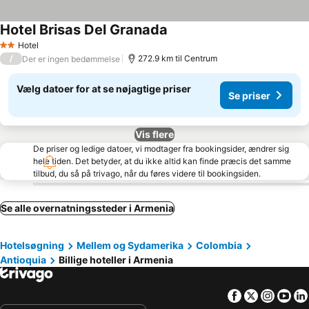
Hotel Brisas Del Granada
Hotel
2 Stjerner
/
272.9 km til Centrum
Der er ingen bedømmelse
Vælg datoer for at se nøjagtige priser
Se priser
Vis flere
De priser og ledige datoer, vi modtager fra bookingsider, ændrer sig
hele tiden. Det betyder, at du ikke altid kan finde præcis det samme
tilbud, du så på trivago, når du føres videre til bookingsiden.
Se alle overnatningssteder i Armenia
Hotelsøgning
Mellem og Sydamerika
Colombia
Antioquia
Billige hoteller i Armenia
Facebook
Twitter
Insta
Yo