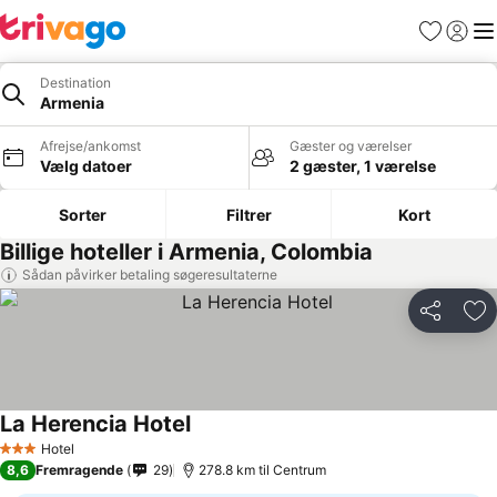
Favoritter
Log ind
Me
Destination
Armenia
Afrejse/ankomst
Gæster og værelser
Vælg datoer
2 gæster, 1 værelse
Sorter
Filtrer
Kort
Billige hoteller i Armenia, Colombia
Sådan påvirker betaling søgeresultaterne
Del
Føj
La Herencia Hotel
Hotel
3 Stjerner
8,6
Fremragende
29
278.8 km til Centrum