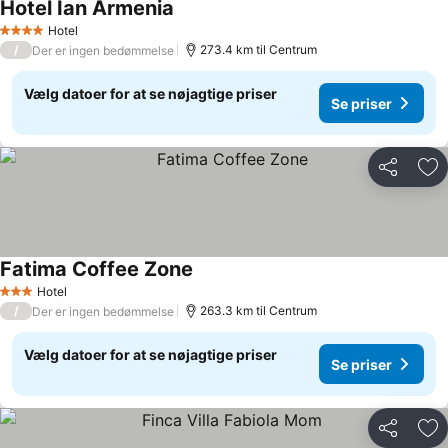
Hotel Ian Armenia
Hotel
4 Stjerner
/
273.4 km til Centrum
Der er ingen bedømmelse
Vælg datoer for at se nøjagtige priser
Se priser
Del
Føj
Fatima Coffee Zone
Hotel
3 Stjerner
/
263.3 km til Centrum
Der er ingen bedømmelse
Vælg datoer for at se nøjagtige priser
Se priser
Del
Føj