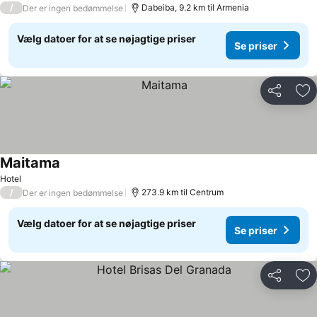
/
Dabeiba, 9.2 km til Armenia
Der er ingen bedømmelse
Vælg datoer for at se nøjagtige priser
Se priser
Del
Føj
Maitama
Hotel
/
273.9 km til Centrum
Der er ingen bedømmelse
Vælg datoer for at se nøjagtige priser
Se priser
Del
Føj