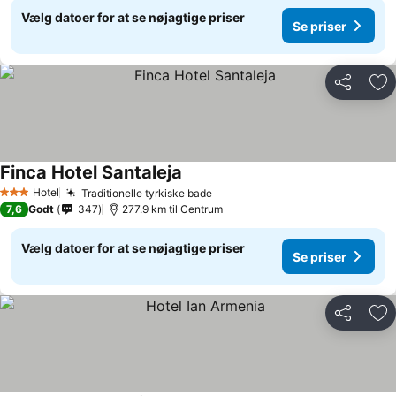
Vælg datoer for at se nøjagtige priser
Se priser
Del
Føj
Finca Hotel Santaleja
Hotel
Traditionelle tyrkiske bade
3 Stjerner
7,6
Godt
347
277.9 km til Centrum
Vælg datoer for at se nøjagtige priser
Se priser
Del
Føj