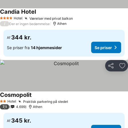
Candia Hotel
Hotel
Værelser med privat balkon
4 Stjerner
/
Athen
Der er ingen bedømmelse
344 kr.
Af
Se priser fra
14 hjemmesider
Se priser
Del
Føj
Cosmopolit
Hotel
Praktisk parkering på stedet
2 Stjerner
7,1
4.699
Athen
345 kr.
Af