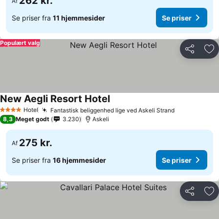
262 kr.
Af
Se priser fra
11 hjemmesider
Se priser
Populært valg
Del
Føj
New Aegli Resort Hotel
Hotel
Fantastisk beliggenhed lige ved Askeli Strand
4 Stjerner
8,3
Meget godt
3.230
Askeli
275 kr.
Af
Se priser fra
16 hjemmesider
Se priser
Del
Føj