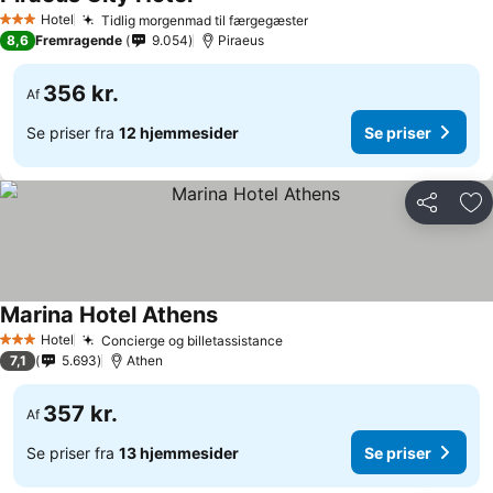
Hotel
Tidlig morgenmad til færgegæster
3 Stjerner
8,6
Fremragende
9.054
Piraeus
356 kr.
Af
Se priser fra
12 hjemmesider
Se priser
Del
Føj
Marina Hotel Athens
Hotel
Concierge og billetassistance
3 Stjerner
7,1
5.693
Athen
357 kr.
Af
Se priser fra
13 hjemmesider
Se priser