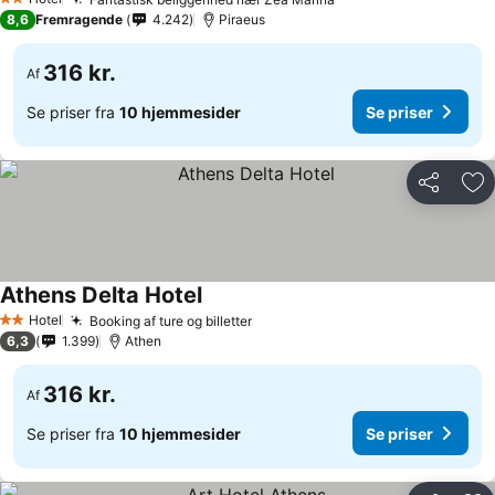
2 Stjerner
8,6
Fremragende
4.242
Piraeus
316 kr.
Af
Se priser fra
10 hjemmesider
Se priser
Del
Føj
Athens Delta Hotel
Hotel
Booking af ture og billetter
2 Stjerner
6,3
1.399
Athen
316 kr.
Af
Se priser fra
10 hjemmesider
Se priser