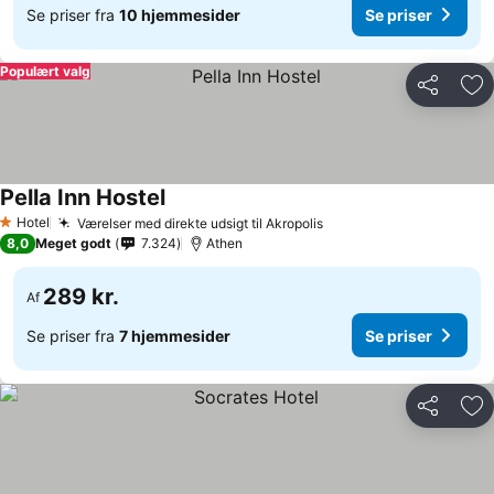
Se priser fra
10 hjemmesider
Se priser
Populært valg
Del
Føj
Pella Inn Hostel
Hotel
Værelser med direkte udsigt til Akropolis
1 Stjerner
8,0
Meget godt
7.324
Athen
289 kr.
Af
Se priser fra
7 hjemmesider
Se priser
Del
Føj