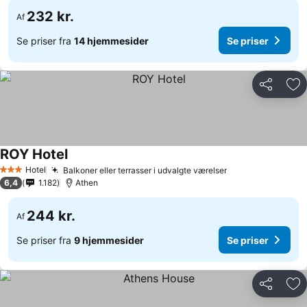
232 kr.
Af
Se priser fra
14 hjemmesider
Se priser
Del
Føj
ROY Hotel
Hotel
Balkoner eller terrasser i udvalgte værelser
3 Stjerner
6,4
1.182
Athen
244 kr.
Af
Se priser fra
9 hjemmesider
Se priser
Del
Føj