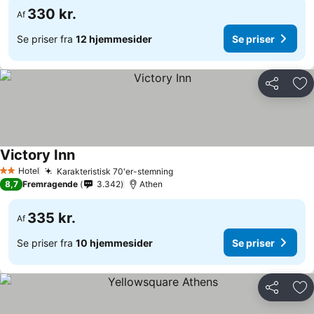
330 kr.
Af
Se priser fra
12 hjemmesider
Se priser
Del
Føj
Victory Inn
Hotel
Karakteristisk 70'er-stemning
2 Stjerner
8,7
Fremragende
3.342
Athen
335 kr.
Af
Se priser fra
10 hjemmesider
Se priser
Del
Føj