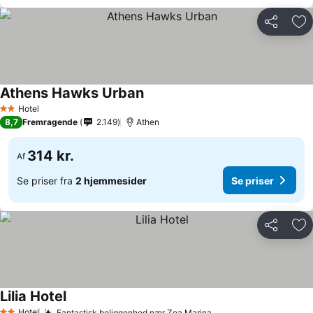
Del
Føj
Athens Hawks Urban
Hotel
2 Stjerner
8,7
Fremragende
2.149
Athen
314 kr.
Af
Se priser fra
2 hjemmesider
Se priser
Del
Føj
Lilia Hotel
Hotel
Fantastisk beliggenhed nær Zea Marina