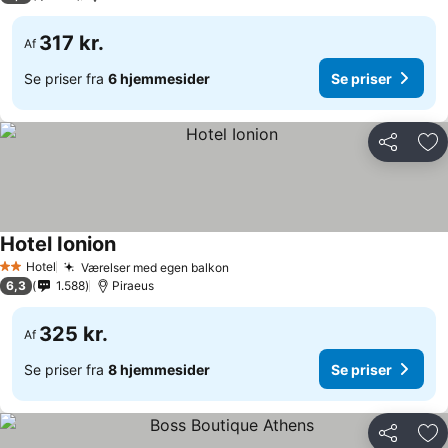
317 kr.
Af
Se priser fra
6 hjemmesider
Se priser
Del
Føj
Hotel Ionion
Hotel
Værelser med egen balkon
2 Stjerner
6,3
1.588
Piraeus
325 kr.
Af
Se priser fra
8 hjemmesider
Se priser
Del
Føj