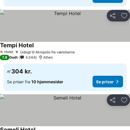
Del
Føj
Tempi Hotel
Hotel
Udsigt til Akropolis fra værelserne
1 Stjerner
7,8
Godt
5.044
Athen
304 kr.
Af
Se priser fra
10 hjemmesider
Se priser
Del
Føj
Semeli Hotel