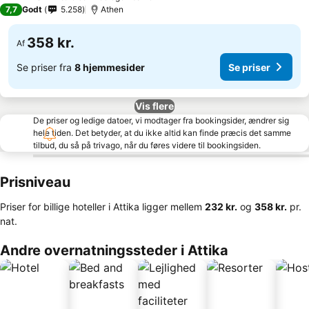
2 Stjerner
7,7
Godt
5.258
Athen
358 kr.
Af
Se priser fra
8 hjemmesider
Se priser
Vis flere
De priser og ledige datoer, vi modtager fra bookingsider, ændrer sig
hele tiden. Det betyder, at du ikke altid kan finde præcis det samme
tilbud, du så på trivago, når du føres videre til bookingsiden.
Prisniveau
Priser for billige hoteller i Attika ligger mellem
‎232 kr.
og
‎358 kr.
pr.
nat.
Andre overnatningssteder i Attika