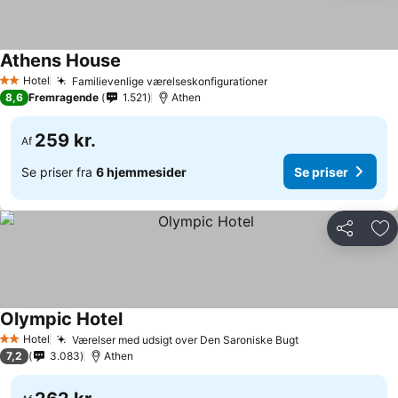
Athens House
Hotel
Familievenlige værelseskonfigurationer
2 Stjerner
8,6
Fremragende
1.521
Athen
259 kr.
Af
Se priser fra
6 hjemmesider
Se priser
Del
Føj
Olympic Hotel
Hotel
Værelser med udsigt over Den Saroniske Bugt
2 Stjerner
7,2
3.083
Athen