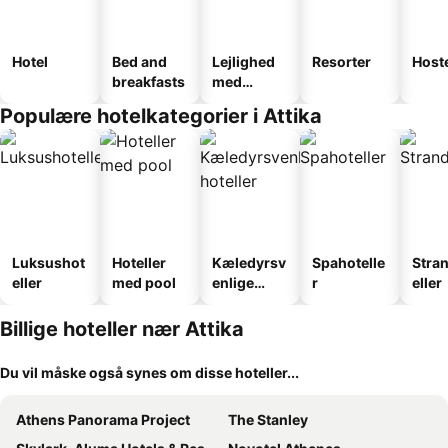
Hotel
Bed and
Lejlighed
Resorter
Host
breakfasts
med
faciliteter
Populære hotelkategorier i Attika
Luksushot
Hoteller
Kæledyrsv
Spahotelle
Stra
eller
med pool
enlige
r
eller
hoteller
Billige hoteller nær Attika
Du vil måske også synes om disse hoteller...
Athens Panorama Project
The Stanley