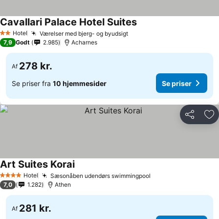
Cavallari Palace Hotel Suites
Hotel
Værelser med bjerg- og byudsigt
2 Stjerner
7,9
Godt
2.985
Acharnes
278 kr.
Af
Se priser fra
10 hjemmesider
Se priser
Del
Føj
Art Suites Korai
Hotel
Sæsonåben udendørs swimmingpool
4 Stjerner
7,0
1.282
Athen
281 kr.
Af