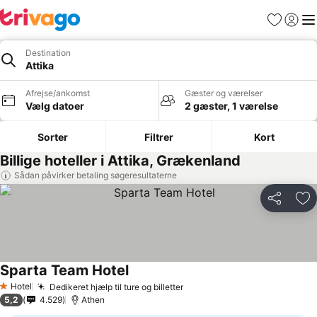
Favoritter
Log ind
Me
Destination
Attika
Afrejse/ankomst
Gæster og værelser
Vælg datoer
2 gæster, 1 værelse
Sorter
Filtrer
Kort
Billige hoteller i Attika, Grækenland
Sådan påvirker betaling søgeresultaterne
Del
Føj
Sparta Team Hotel
Hotel
Dedikeret hjælp til ture og billetter
1 Stjerner
5,2
4.529
Athen