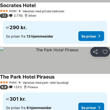
Socrates Hotel
Hotel
Værelser med private balkoner
3 Stjerner
7,1
3.778
Athen
290 kr.
Af
Se priser fra
13 hjemmesider
Se priser
Del
Føj
The Park Hotel Piraeus
Hotel
Værelser med park- eller byudsigt
3 Stjerner
6,6
1.531
Piraeus
301 kr.
Af
Se priser fra
8 hjemmesider
Se priser