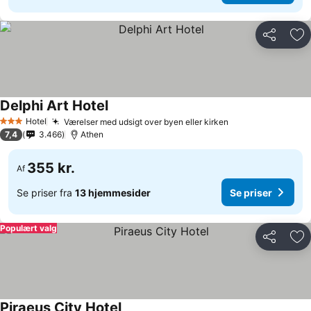
Del
Føj
Delphi Art Hotel
Hotel
Værelser med udsigt over byen eller kirken
3 Stjerner
7,4
3.466
Athen
355 kr.
Af
Se priser fra
13 hjemmesider
Se priser
Populært valg
Del
Føj
Piraeus City Hotel