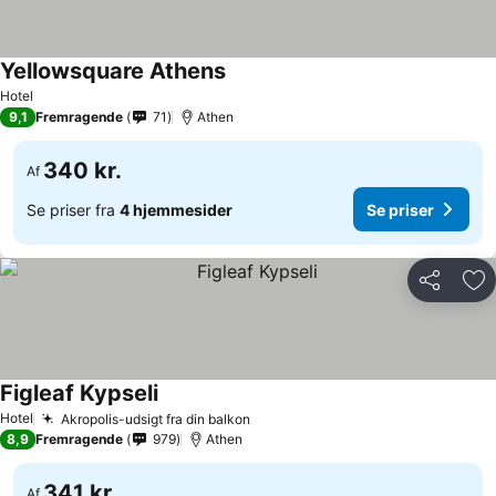
Yellowsquare Athens
Hotel
9,1
Fremragende
71
Athen
340 kr.
Af
Se priser fra
4 hjemmesider
Se priser
Del
Føj
Figleaf Kypseli
Hotel
Akropolis-udsigt fra din balkon
8,9
Fremragende
979
Athen
341 kr.
Af