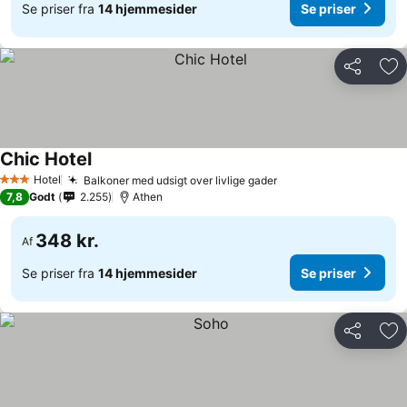
Se priser fra
14 hjemmesider
Se priser
Del
Føj
Chic Hotel
Hotel
Balkoner med udsigt over livlige gader
3 Stjerner
7,8
Godt
2.255
Athen
348 kr.
Af
Se priser fra
14 hjemmesider
Se priser
Del
Føj