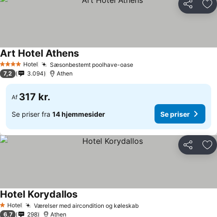
Del
Føj
Art Hotel Athens
Hotel
Sæsonbestemt poolhave-oase
4 Stjerner
7,2
3.094
Athen
317 kr.
Af
Se priser fra
14 hjemmesider
Se priser
Del
Føj
Hotel Korydallos
Hotel
Værelser med aircondition og køleskab
1 Stjerner
6,7
298
Athen