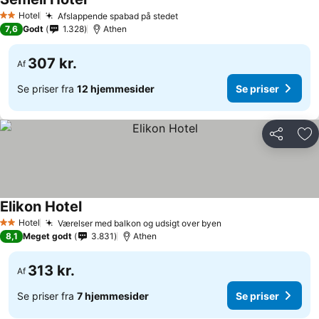
Hotel
Afslappende spabad på stedet
2 Stjerner
7,6
Godt
1.328
Athen
307 kr.
Af
Se priser fra
12 hjemmesider
Se priser
Del
Føj
Elikon Hotel
Hotel
Værelser med balkon og udsigt over byen
2 Stjerner
8,1
Meget godt
3.831
Athen
313 kr.
Af
Se priser fra
7 hjemmesider
Se priser