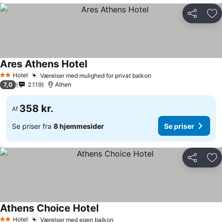
Del
Føj
Ares Athens Hotel
Hotel
Værelser med mulighed for privat balkon
2 Stjerner
7,0
2.119
Athen
358 kr.
Af
Se priser fra
8 hjemmesider
Se priser
Del
Føj
Athens Choice Hotel
Hotel
Værelser med egen balkon