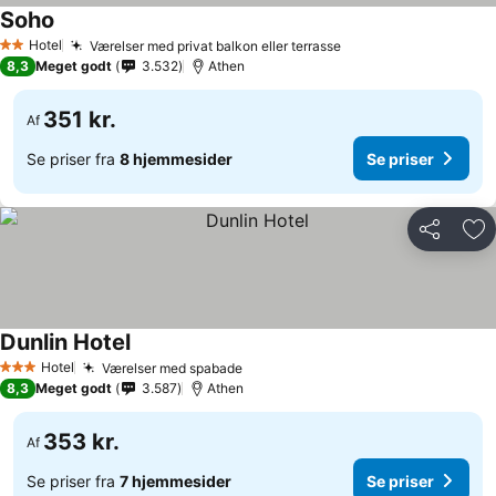
Soho
Hotel
Værelser med privat balkon eller terrasse
2 Stjerner
8,3
Meget godt
3.532
Athen
351 kr.
Af
Se priser fra
8 hjemmesider
Se priser
Del
Føj
Dunlin Hotel
Hotel
Værelser med spabade
3 Stjerner
8,3
Meget godt
3.587
Athen
353 kr.
Af
Se priser fra
7 hjemmesider
Se priser