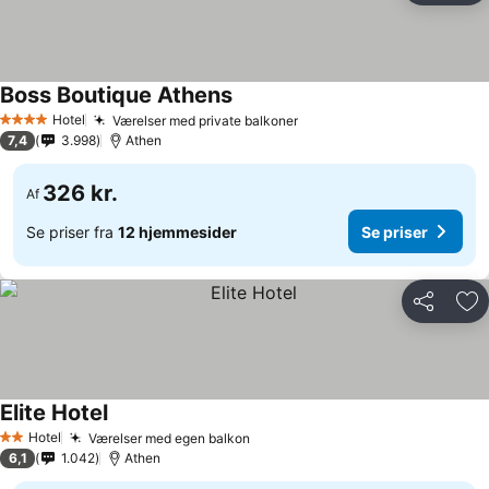
Boss Boutique Athens
Hotel
Værelser med private balkoner
4 Stjerner
7,4
3.998
Athen
326 kr.
Af
Se priser fra
12 hjemmesider
Se priser
Del
Føj
Elite Hotel
Hotel
Værelser med egen balkon
2 Stjerner
6,1
1.042
Athen