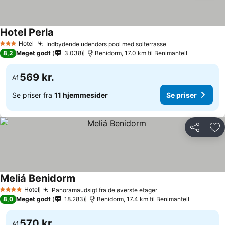
Hotel Perla
Se priser
Hotel
Indbydende udendørs pool med solterrasse
Se priser
3 Stjerner
8,2
Meget godt
3.038
Benidorm, 17.0 km til Benimantell
569 kr.
Af
Se priser fra
11 hjemmesider
Se priser
Del
Føj
Meliá Benidorm
Se priser
Hotel
Panoramaudsigt fra de øverste etager
Se priser
4 Stjerner
8,0
Meget godt
18.283
Benidorm, 17.4 km til Benimantell
570 kr.
Af