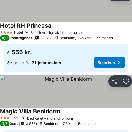
Hotel RH Princesa
Se priser
Hotel
Familievenlige aktiviteter og spil
Se priser
4 Stjerner
8,9
Fremragende
10.617
Benidorm, 16.5 km til Benimantell
555 kr.
Af
Se priser fra
7 hjemmesider
Se priser
Del
Føj
Magic Villa Benidorm
Se priser
Hotel
Dedikeret vandland for børn
Se priser
3 Stjerner
7,7
Godt
3.537
Benidorm, 17.5 km til Benimantell