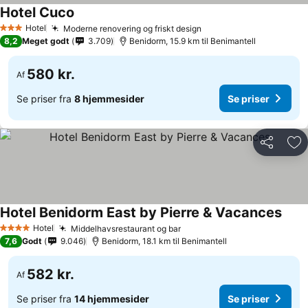
Hotel Cuco
Se priser
Hotel
Moderne renovering og friskt design
Se priser
3 Stjerner
8,2
Meget godt
3.709
Benidorm, 15.9 km til Benimantell
580 kr.
Af
Se priser fra
8 hjemmesider
Se priser
Del
Føj
Hotel Benidorm East by Pierre & Vacances
Se pr
Hotel
Middelhavsrestaurant og bar
Se priser
4 Stjerner
7,6
Godt
9.046
Benidorm, 18.1 km til Benimantell
582 kr.
Af
Se priser fra
14 hjemmesider
Se priser