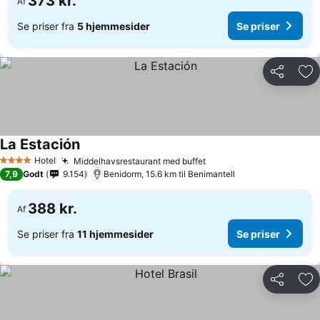
373 kr.
Af
Se priser fra
5 hjemmesider
Se priser
Del
Føj
La Estación
Se priser
Hotel
Middelhavsrestaurant med buffet
Se priser
4 Stjerner
7,9
Godt
9.154
Benidorm, 15.6 km til Benimantell
388 kr.
Af
Se priser fra
11 hjemmesider
Se priser
Del
Føj