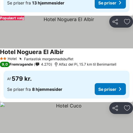
Se priser fra
13 hjemmesider
Se priser
Populært valg
Del
Føj
Hotel Noguera El Albir
Se priser
Hotel
Fantastisk morgenmadsbuffet
Se priser
2 Stjerner
9,0
Fremragende
4.270
Alfaz del Pi, 15.7 km til Benimantell
579 kr.
Af
Se priser fra
8 hjemmesider
Se priser
Del
Føj