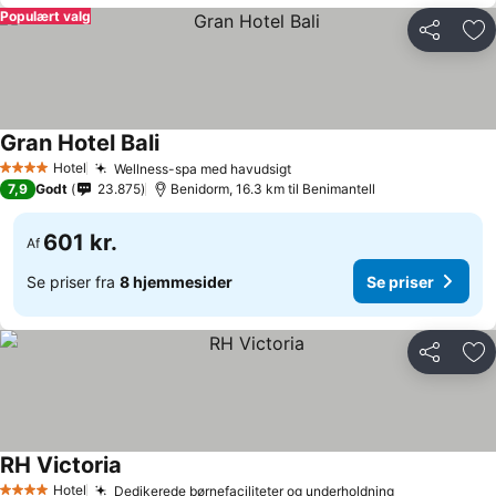
Populært valg
Del
Føj
Gran Hotel Bali
Se priser
Hotel
Wellness-spa med havudsigt
Se priser
4 Stjerner
7,9
Godt
23.875
Benidorm, 16.3 km til Benimantell
601 kr.
Af
Se priser fra
8 hjemmesider
Se priser
Del
Føj
RH Victoria
Se priser
Hotel
Dedikerede børnefaciliteter og underholdning
Se priser