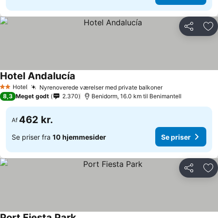
Del
Føj
Hotel Andalucía
Se priser
Hotel
Nyrenoverede værelser med private balkoner
Se priser
2 Stjerner
8,3
Meget godt
2.370
Benidorm, 16.0 km til Benimantell
462 kr.
Af
Se priser fra
10 hjemmesider
Se priser
Del
Føj
Port Fiesta Park