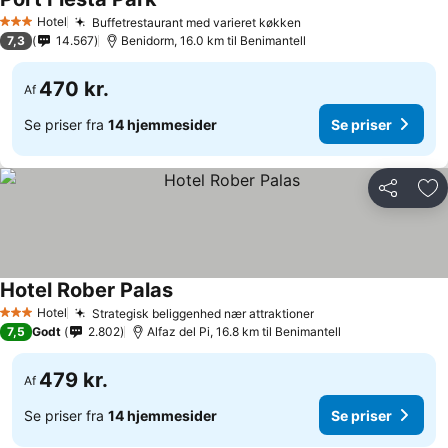
Se priser
Hotel
Buffetrestaurant med varieret køkken
Se priser
3 Stjerner
7,3
14.567
Benidorm, 16.0 km til Benimantell
470 kr.
Af
Se priser fra
14 hjemmesider
Se priser
Del
Føj
Hotel Rober Palas
Se priser
Hotel
Strategisk beliggenhed nær attraktioner
Se priser
3 Stjerner
7,5
Godt
2.802
Alfaz del Pi, 16.8 km til Benimantell
479 kr.
Af
Se priser fra
14 hjemmesider
Se priser