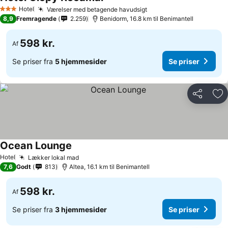
Se priser
Hotel
Værelser med betagende havudsigt
Se priser
3 Stjerner
8,9
Fremragende
2.259
Benidorm, 16.8 km til Benimantell
598 kr.
Af
Se priser fra
5 hjemmesider
Se priser
Del
Føj
Ocean Lounge
Se priser
Hotel
Lækker lokal mad
Se priser
7,6
Godt
813
Altea, 16.1 km til Benimantell
598 kr.
Af
Se priser fra
3 hjemmesider
Se priser