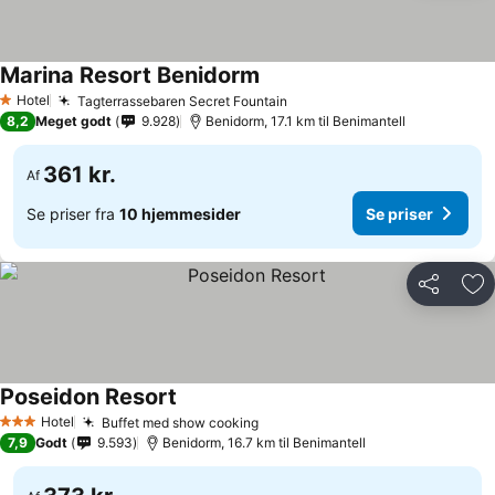
Marina Resort Benidorm
Se priser
Hotel
Tagterrassebaren Secret Fountain
Se priser
1 Stjerner
8,2
Meget godt
9.928
Benidorm, 17.1 km til Benimantell
361 kr.
Af
Se priser fra
10 hjemmesider
Se priser
Del
Føj
Poseidon Resort
Se priser
Hotel
Buffet med show cooking
Se priser
3 Stjerner
7,9
Godt
9.593
Benidorm, 16.7 km til Benimantell