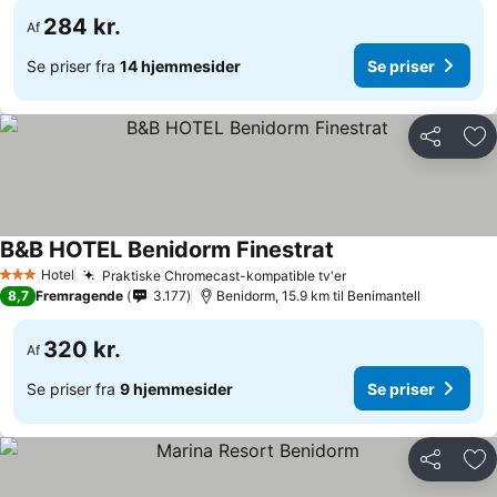
284 kr.
Af
Se priser fra
14 hjemmesider
Se priser
Del
Føj
B&B HOTEL Benidorm Finestrat
Se priser
Hotel
Praktiske Chromecast-kompatible tv'er
Se priser
3 Stjerner
8,7
Fremragende
3.177
Benidorm, 15.9 km til Benimantell
320 kr.
Af
Se priser fra
9 hjemmesider
Se priser
Del
Føj