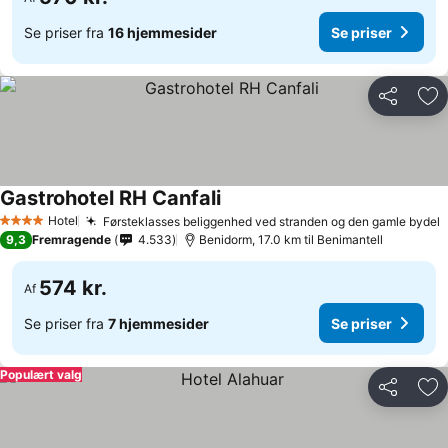
Se priser fra
16 hjemmesider
Se priser
Del
Føj
Gastrohotel RH Canfali
Se priser
Hotel
Førsteklasses beliggenhed ved stranden og den gamle bydel
S
4 Stjerner
9,3
Fremragende
4.533
Benidorm, 17.0 km til Benimantell
574 kr.
Af
Se priser fra
7 hjemmesider
Se priser
Populært valg
Del
Føj