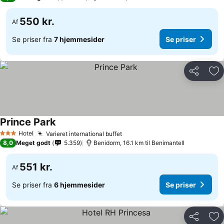
550 kr.
Af
Se priser fra
7 hjemmesider
Se priser
Del
Føj
Prince Park
Se priser
Hotel
Varieret international buffet
Se priser
3 Stjerner
8,0
Meget godt
5.359
Benidorm, 16.1 km til Benimantell
551 kr.
Af
Se priser fra
6 hjemmesider
Se priser
Del
Føj