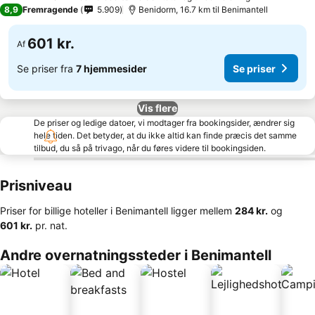
4 Stjerner
8,9
Fremragende
5.909
Benidorm, 16.7 km til Benimantell
601 kr.
Af
Se priser fra
7 hjemmesider
Se priser
Vis flere
De priser og ledige datoer, vi modtager fra bookingsider, ændrer sig
hele tiden. Det betyder, at du ikke altid kan finde præcis det samme
tilbud, du så på trivago, når du føres videre til bookingsiden.
Prisniveau
Priser for billige hoteller i Benimantell ligger mellem
‎284 kr.
og
‎601 kr.
pr. nat.
Andre overnatningssteder i Benimantell