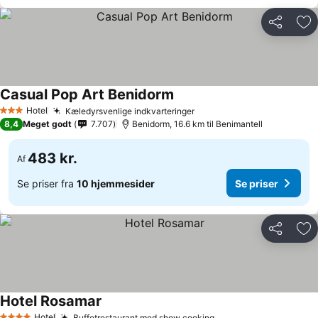
Del
Føj
Casual Pop Art Benidorm
Se priser
Hotel
Kæledyrsvenlige indkvarteringer
Se priser
3 Stjerner
8,4
Meget godt
7.707
Benidorm, 16.6 km til Benimantell
483 kr.
Af
Se priser fra
10 hjemmesider
Se priser
Del
Føj
Hotel Rosamar
Se priser
Hotel
Buffetrestaurant med show cooking