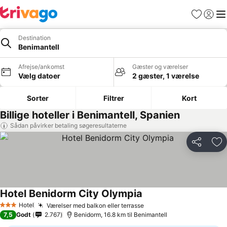
Favoritter
Log ind
Me
Destination
Benimantell
Afrejse/ankomst
Gæster og værelser
Vælg datoer
2 gæster, 1 værelse
Sorter
Filtrer
Kort
Billige hoteller i Benimantell, Spanien
Sådan påvirker betaling søgeresultaterne
Del
Føj
Hotel Benidorm City Olympia
Se priser
Hotel
Værelser med balkon eller terrasse
Se priser
3 Stjerner
7,5
Godt
2.767
Benidorm, 16.8 km til Benimantell