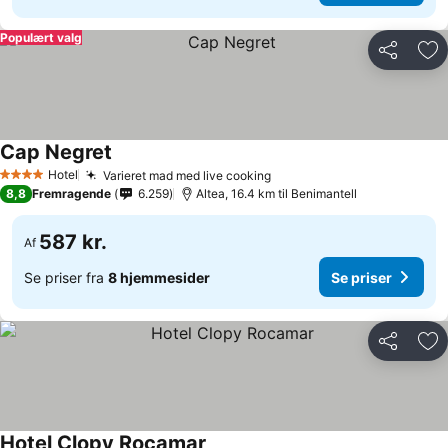
Populært valg
Del
Føj
Cap Negret
Se priser
Hotel
Varieret mad med live cooking
Se priser
4 Stjerner
8,8
Fremragende
6.259
Altea, 16.4 km til Benimantell
587 kr.
Af
Se priser fra
8 hjemmesider
Se priser
Del
Føj
Hotel Clopy Rocamar