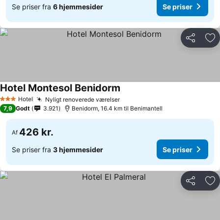
Se priser fra
6 hjemmesider
Se priser
Del
Føj
Hotel Montesol Benidorm
Se priser
Hotel
Nyligt renoverede værelser
Se priser
3 Stjerner
7,9
Godt
3.921
Benidorm, 16.4 km til Benimantell
426 kr.
Af
Se priser fra
3 hjemmesider
Se priser
Del
Føj