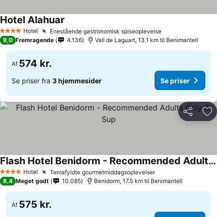
Hotel Alahuar
Se priser
Hotel
Enestående gastronomisk spiseoplevelse
Se priser
4 Stjerner
9,0
Fremragende
4.136
Vall de Laguart, 13.1 km til Benimantell
574 kr.
Af
Se priser fra
3 hjemmesider
Se priser
Del
Føj
Flash Hotel Benidorm - Recommended Adults Only 4 Sup
Se priser
Hotel
Temafyldte gourmetmiddagsoplevelser
Se priser
4 Stjerner
8,4
Meget godt
10.085
Benidorm, 17.5 km til Benimantell
575 kr.
Af