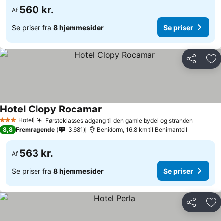
560 kr.
Af
Se priser fra
8 hjemmesider
Se priser
Del
Føj
Hotel Clopy Rocamar
Se priser
Hotel
Førsteklasses adgang til den gamle bydel og stranden
Se pris
3 Stjerner
8,8
Fremragende
3.681
Benidorm, 16.8 km til Benimantell
563 kr.
Af
Se priser fra
8 hjemmesider
Se priser
Del
Føj