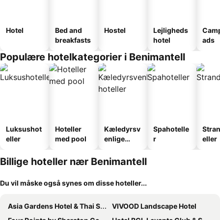
Hotel
Bed and
Hostel
Lejligheds
Camp
breakfasts
hotel
ads
Populære hotelkategorier i Benimantell
Luksushot
Hoteller
Kæledyrsv
Spahotelle
Stra
eller
med pool
enlige
r
eller
hoteller
Billige hoteller nær Benimantell
Du vil måske også synes om disse hoteller...
Asia Gardens Hotel & Thai Spa, a Royal Hideaway Hotel
VIVOOD Landscape Hotel