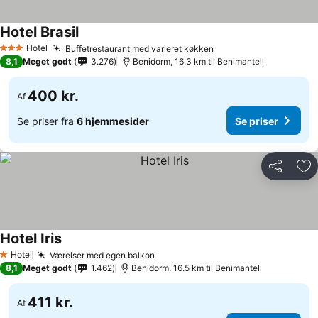
Hotel Brasil
Se priser
Hotel
Buffetrestaurant med varieret køkken
Se priser
3 Stjerner
8,1
Meget godt
3.276
Benidorm, 16.3 km til Benimantell
400 kr.
Af
Se priser fra
6 hjemmesider
Se priser
Del
Føj
Hotel Iris
Se priser
Hotel
Værelser med egen balkon
Se priser
1 Stjerner
8,1
Meget godt
1.462
Benidorm, 16.5 km til Benimantell
411 kr.
Af