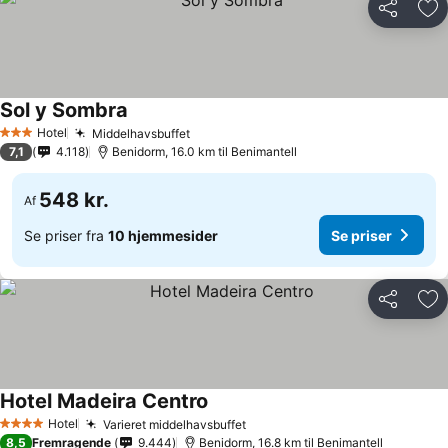
Del
Føj
Sol y Sombra
Se priser
Hotel
Middelhavsbuffet
Se priser
3 Stjerner
7,1
4.118
Benidorm, 16.0 km til Benimantell
548 kr.
Af
Se priser fra
10 hjemmesider
Se priser
Del
Føj
Hotel Madeira Centro
Se priser
Hotel
Varieret middelhavsbuffet
Se priser
4 Stjerner
8,5
Fremragende
9.444
Benidorm, 16.8 km til Benimantell