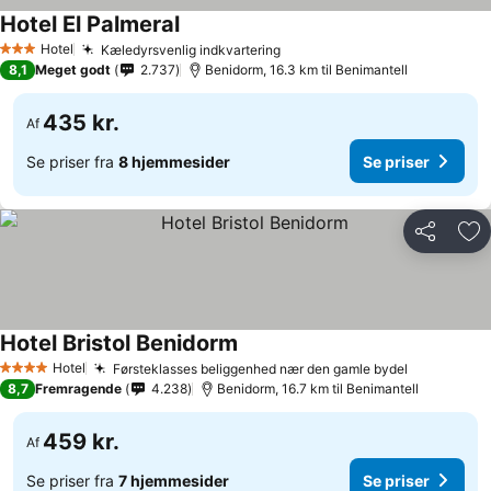
Hotel El Palmeral
Se priser
Hotel
Kæledyrsvenlig indkvartering
Se priser
3 Stjerner
8,1
Meget godt
2.737
Benidorm, 16.3 km til Benimantell
435 kr.
Af
Se priser fra
8 hjemmesider
Se priser
Del
Føj
Hotel Bristol Benidorm
Se priser
Hotel
Førsteklasses beliggenhed nær den gamle bydel
Se priser
4 Stjerner
8,7
Fremragende
4.238
Benidorm, 16.7 km til Benimantell
459 kr.
Af
Se priser fra
7 hjemmesider
Se priser