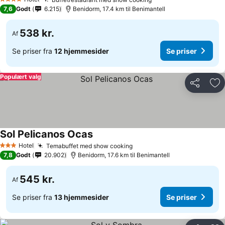
Se priser
4 Stjerner
7,6
Godt
6.215
Benidorm, 17.4 km til Benimantell
538 kr.
Af
Se priser fra
12 hjemmesider
Se priser
Populært valg
Del
Føj
Sol Pelicanos Ocas
Se priser
Hotel
Temabuffet med show cooking
Se priser
3 Stjerner
7,8
Godt
20.902
Benidorm, 17.6 km til Benimantell
545 kr.
Af
Se priser fra
13 hjemmesider
Se priser