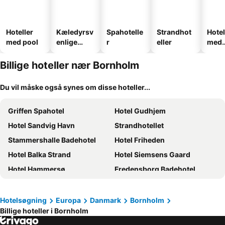
Hoteller
Kæledyrsv
Spahotelle
Strandhot
Hotel
med pool
enlige
r
eller
med
hoteller
park
Billige hoteller nær Bornholm
Du vil måske også synes om disse hoteller...
Griffen Spahotel
Hotel Gudhjem
Hotel Sandvig Havn
Strandhotellet
Stammershalle Badehotel
Hotel Friheden
Hotel Balka Strand
Hotel Siemsens Gaard
Hotel Hammersø
Fredensborg Badehotel
Sverre's Small
Grønbechs Hotel
Hotel Klippen
Hotel Skovly
Hotelsøgning
Europa
Danmark
Bornholm
Billige hoteller i Bornholm
Hotel GSH
BB-Hotel Rønne Bornholm