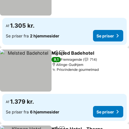
1.305 kr.
Af
Se priser fra
2 hjemmesider
Se priser
Melsted Badehotel
Del
Føj til favoritter
Se pris
9,1
Fremragende
714
Allinge-Gudhjem
Prisvindende gourmetmad
Se priser
1.379 kr.
Af
Se priser fra
6 hjemmesider
Se priser