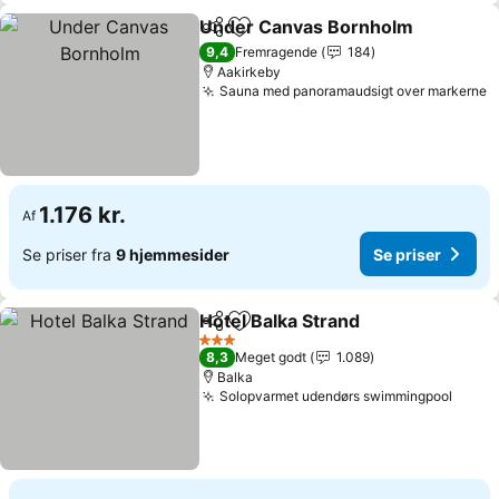
Under Canvas Bornholm
Del
Føj til favoritter
S
9,4
Fremragende
184
Aakirkeby
Sauna med panoramaudsigt over markerne
S
1.176 kr.
Af
Se priser fra
9 hjemmesider
Se priser
Hotel Balka Strand
Del
Føj til favoritter
Se prise
3 Stjerner
8,3
Meget godt
1.089
Balka
Solopvarmet udendørs swimmingpool
Se pr