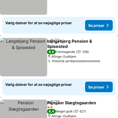
Vælg datoer for at se nøjagtige priser
Se priser
Langebjerg Pension &
Del
Føj til favoritter
Spisested
Se priser
8,8
Fremragende
258
Allinge-Gudhjem
Historisk jernbanestationsramme
Se priser
Vælg datoer for at se nøjagtige priser
Se priser
Pension Slægtsgaarden
Del
Føj til favoritter
Se
2 Stjerner
8,4
Meget godt
627
Allinge-Gudhjem