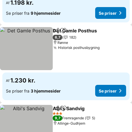
1.198 kr.
Af
Se priser fra
9 hjemmesider
Se priser
Det Gamle Posthus
Del
Føj til favoritter
Se pris
6,7
182
Rønne
Historisk posthusbygning
Se priser
1.230 kr.
Af
Se priser fra
3 hjemmesider
Se priser
Albi's Sandvig
Del
Føj til favoritter
Se priser
3 Stjerner
9,7
Fremragende
5
Allinge-Gudhjem