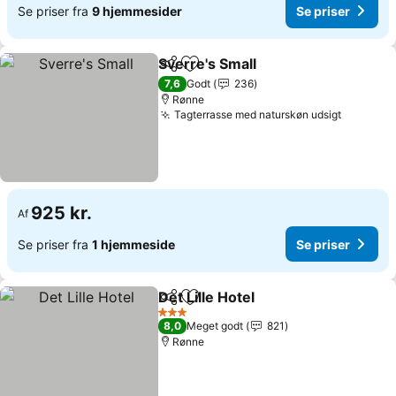
Se priser fra
9 hjemmesider
Se priser
Sverre's Small
Del
Føj til favoritter
Se priser
7,6
Godt
236
Rønne
Tagterrasse med naturskøn udsigt
Se prise
925 kr.
Af
Se priser fra
1 hjemmeside
Se priser
Det Lille Hotel
Del
Føj til favoritter
Se priser
3 Stjerner
8,0
Meget godt
821
Rønne