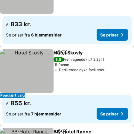
833 kr.
Af
Se priser fra
6 hjemmesider
Se priser
Hotel Skovly
Del
Føj til favoritter
Se priser
8,8
Fremragende
2.254
Rønne
Dedikerede cykelfaciliteter
Se priser
Populært valg
855 kr.
Af
Se priser fra
7 hjemmesider
Se priser
BB-Hotel Rønne