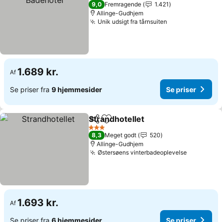
4 Stjerner
9,0
Fremragende
1.421
Allinge-Gudhjem
Unik udsigt fra tårnsuiten
Se priser
1.689 kr.
Af
Se priser fra
9 hjemmesider
Se priser
Strandhotellet
Del
Føj til favoritter
Se priser
3 Stjerner
8,3
Meget godt
520
Allinge-Gudhjem
Østersøens vinterbadeoplevelse
Se priser
1.693 kr.
Af
Se priser fra
6 hjemmesider
Se priser