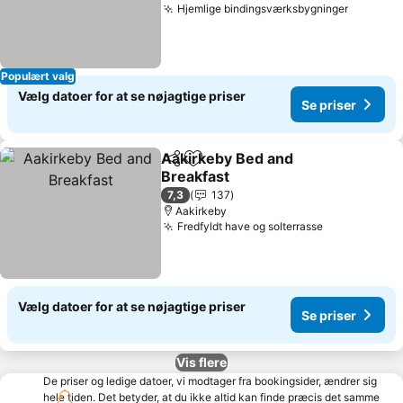
Hjemlige bindingsværksbygninger
Se prise
Populært valg
Vælg datoer for at se nøjagtige priser
Se priser
Aakirkeby Bed and
Del
Føj til favoritter
Breakfast
Se priser
7,3
137
Aakirkeby
Fredfyldt have og solterrasse
Se priser
Vælg datoer for at se nøjagtige priser
Se priser
Vis flere
De priser og ledige datoer, vi modtager fra bookingsider, ændrer sig
hele tiden. Det betyder, at du ikke altid kan finde præcis det samme