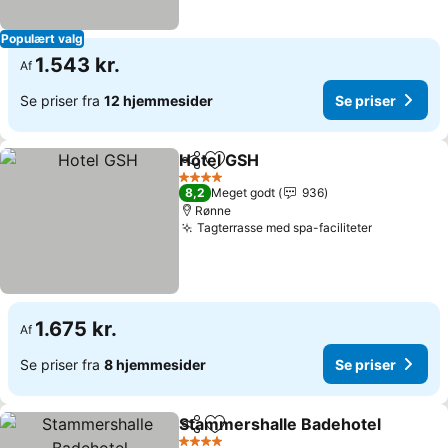
Populært valg
1.543 kr.
Af
Se priser fra
12 hjemmesider
Se priser
Hotel GSH
Del
Føj til favoritter
Se priser
4 Stjerner
8,2
Meget godt
936
Rønne
Tagterrasse med spa-faciliteter
Se priser
1.675 kr.
Af
Se priser fra
8 hjemmesider
Se priser
Stammershalle Badehotel
Del
Føj til favoritter