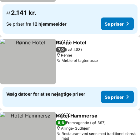
2.141 kr.
Af
Se priser fra
12 hjemmesider
Se priser
Rønne Hotel
Del
Føj til favoritter
Se priser
7,0
483
Rønne
Møbleret tagterrasse
Se priser
Vælg datoer for at se nøjagtige priser
Se priser
Hotel Hammersø
Del
Føj til favoritter
Se priser
8,6
Fremragende
397
Allinge-Gudhjem
Restaurant ved søen med traditionel dansk
mad