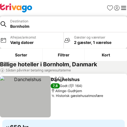
Favoritter
Log ind
Me
Destination
Bornholm
Afrejse/ankomst
Gæster og værelser
Vælg datoer
2 gæster, 1 værelse
Sorter
Filtrer
Kort
Billige hoteller i Bornholm, Danmark
Sådan påvirker betaling søgeresultaterne
Danchelshus
Del
Føj til favoritter
Se priser
7,8
Godt
164
Allinge-Gudhjem
Historisk gæstehusatmosfære
Se priser