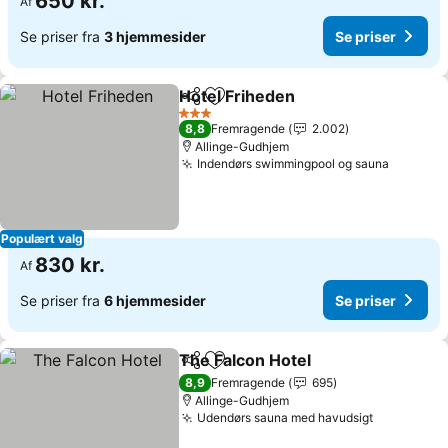
650 kr.
Af
Se priser fra
3 hjemmesider
Se priser
Hotel Friheden
Del
Føj til favoritter
Se priser
3 Stjerner
8,8
Fremragende
2.002
Allinge-Gudhjem
Indendørs swimmingpool og sauna
Se prise
Populært valg
830 kr.
Af
Se priser fra
6 hjemmesider
Se priser
The Falcon Hotel
Del
Føj til favoritter
Se priser
8,9
Fremragende
695
Allinge-Gudhjem
Udendørs sauna med havudsigt
Se priser