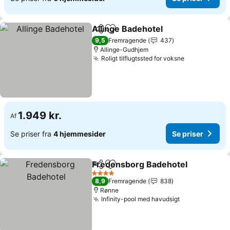
Allinge Badehotel
Del
Føj til favoritter
Se priser
9,5
Fremragende
437
Allinge-Gudhjem
Roligt tilflugtssted for voksne
Se priser
1.949 kr.
Af
Se priser fra
4 hjemmesider
Se priser
Fredensborg Badehotel
Del
Føj til favoritter
Se
4 Stjerner
8,9
Fremragende
838
Rønne
Infinity-pool med havudsigt
Se priser