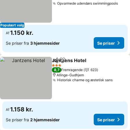
Opvarmede udendørs swimmingpools
Se pr
Populært valg
1.150 kr.
Af
Se priser fra
3 hjemmesider
Se priser
Jantzens Hotel
Del
Føj til favoritter
Se priser
3 Stjerner
8,7
Fremragende
623
Allinge-Gudhjem
Historisk charme og æstetisk sans
Se prise
1.158 kr.
Af
Se priser fra
2 hjemmesider
Se priser