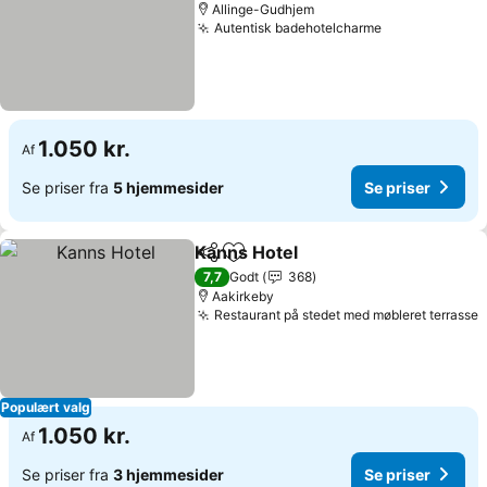
Allinge-Gudhjem
Autentisk badehotelcharme
Se priser
1.050 kr.
Af
Se priser fra
5 hjemmesider
Se priser
Kanns Hotel
Del
Føj til favoritter
Se priser
7,7
Godt
368
Aakirkeby
Restaurant på stedet med møbleret terrasse
S
Populært valg
1.050 kr.
Af
Se priser fra
3 hjemmesider
Se priser