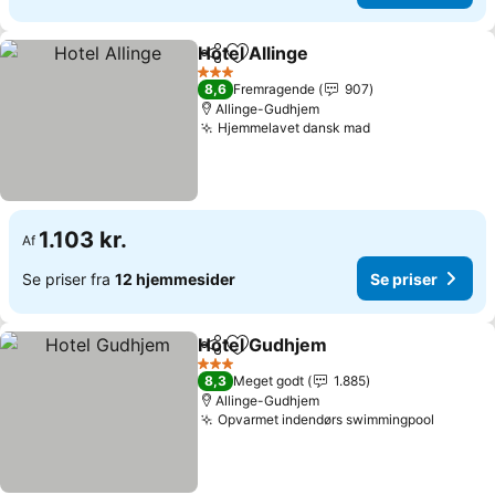
Hotel Allinge
Del
Føj til favoritter
Se priser
3 Stjerner
8,6
Fremragende
907
Allinge-Gudhjem
Hjemmelavet dansk mad
Se priser
1.103 kr.
Af
Se priser fra
12 hjemmesider
Se priser
Hotel Gudhjem
Del
Føj til favoritter
Se priser
3 Stjerner
8,3
Meget godt
1.885
Allinge-Gudhjem
Opvarmet indendørs swimmingpool
Se pris