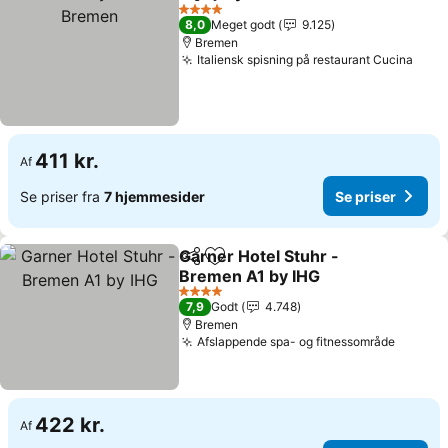
Del
Føj til favoritter
Se p
4 Stjerner
8,0
Meget godt
9.125
Bremen
Italiensk spisning på restaurant Cucina
Se p
411 kr.
Af
Se priser fra
7 hjemmesider
Se priser
Garner Hotel Stuhr -
Del
Føj til favoritter
Bremen A1 by IHG
Se priser
4 Stjerner
7,9
Godt
4.748
Bremen
Afslappende spa- og fitnessområde
Se pris
422 kr.
Af