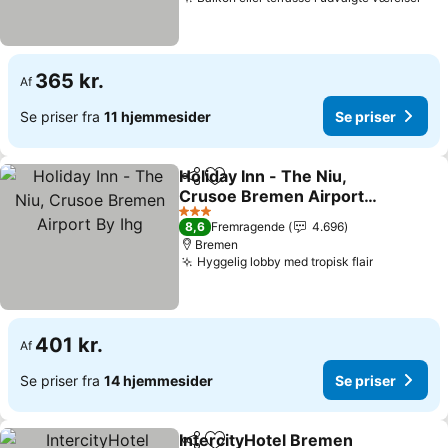
Se 
365 kr.
Af
Se priser fra
11 hjemmesider
Se priser
Holiday Inn - The Niu,
Del
Føj til favoritter
Crusoe Bremen Airport
By Ihg
Se priser
3 Stjerner
8,6
Fremragende
4.696
Bremen
Hyggelig lobby med tropisk flair
Se priser
401 kr.
Af
Se priser fra
14 hjemmesider
Se priser
IntercityHotel Bremen