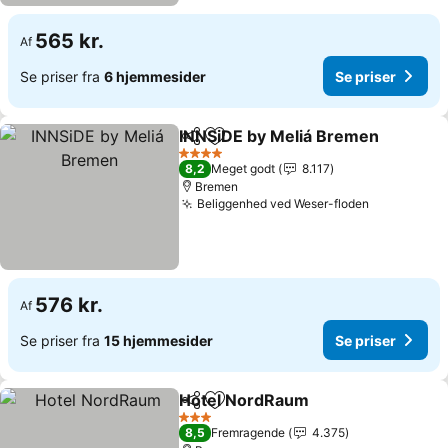
565 kr.
Af
Se priser fra
6 hjemmesider
Se priser
INNSiDE by Meliá Bremen
Del
Føj til favoritter
4 Stjerner
8,2
Meget godt
8.117
Bremen
Beliggenhed ved Weser-floden
Se priser
576 kr.
Af
Se priser fra
15 hjemmesider
Se priser
Hotel NordRaum
Del
Føj til favoritter
Se priser
3 Stjerner
8,5
Fremragende
4.375