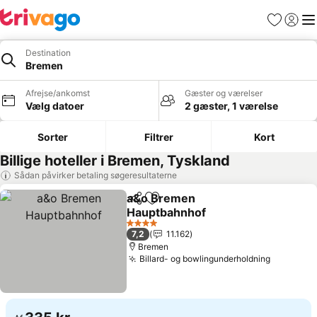
Favoritter
Log ind
Me
Destination
Bremen
Afrejse/ankomst
Gæster og værelser
Vælg datoer
2 gæster, 1 værelse
Sorter
Filtrer
Kort
Billige hoteller i Bremen, Tyskland
Sådan påvirker betaling søgeresultaterne
a&o Bremen
Del
Føj til favoritter
Hauptbahnhof
Se priser
4 Stjerner
7,2
11.162
Bremen
Billard- og bowlingunderholdning
Se prise