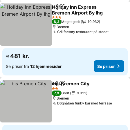
Holiday Inn Express
Del
Føj til favoritter
Bremen Airport By Ihg
Se priser
3 Stjerner
8,3
Meget godt
10.932
Bremen
Grillfactory restaurant på stedet
Se priser
481 kr.
Af
Se priser fra
12 hjemmesider
Se priser
ibis Bremen City
Del
Føj til favoritter
Se priser
2 Stjerner
7,9
Godt
9.022
Bremen
Døgnåben funky bar med terrasse
Se prise