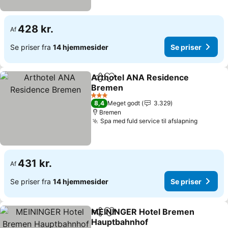
428 kr.
Af
Se priser fra
14 hjemmesider
Se priser
Arthotel ANA Residence
Del
Føj til favoritter
Bremen
Se priser
3 Stjerner
8,4
Meget godt
3.329
Bremen
Spa med fuld service til afslapning
Se prise
431 kr.
Af
Se priser fra
14 hjemmesider
Se priser
MEININGER Hotel Bremen
Del
Føj til favoritter
Hauptbahnhof