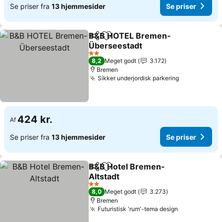
Se priser fra
13 hjemmesider
Se priser
B&B HOTEL Bremen-
Del
Føj til favoritter
Überseestadt
Se priser
2 Stjerner
8,2
Meget godt
3.172
Bremen
Sikker underjordisk parkering
Se priser
424 kr.
Af
Se priser fra
13 hjemmesider
Se priser
B&B Hotel Bremen-
Del
Føj til favoritter
Altstadt
Se priser
2 Stjerner
8,0
Meget godt
3.273
Bremen
Futuristisk 'rum'-tema design
Se priser