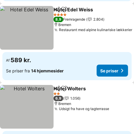
Hotel Edel Weiss
Del
Føj til favoritter
Se priser
4 Stjerner
8,9
Fremragende
2.804
Bremen
Restaurant med alpine kulinariske lækkerier
589 kr.
Af
Se priser fra
14 hjemmesider
Se priser
Hotel Wolters
Del
Føj til favoritter
Se priser
2 Stjerner
6,9
1.056
Bremen
Udsigt fra have og tagterrasse
Se priser