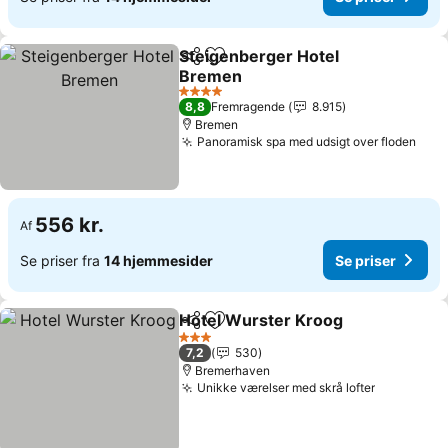
Steigenberger Hotel
Del
Føj til favoritter
Bremen
Se priser
4 Stjerner
8,8
Fremragende
8.915
Bremen
Panoramisk spa med udsigt over floden
Se p
556 kr.
Af
Se priser fra
14 hjemmesider
Se priser
Hotel Wurster Kroog
Del
Føj til favoritter
Se pr
3 Stjerner
7,2
530
Bremerhaven
Unikke værelser med skrå lofter
Se priser