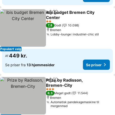
ibis budget Bremen City
Del
Føj til favoritter
Center
Se priser
2 Stjerner
7,8
Godt
10.098
Bremen
Lobby-lounge i industriel-chic stil
Se prise
Populært valg
449 kr.
Af
Se priser fra
13 hjemmesider
Se priser
Prize by Radisson,
Del
Føj til favoritter
Bremen-City
Se priser
3 Stjerner
8,3
Meget godt
11.544
Bremen
Automatisk pandekagemaskine til
morgenmad