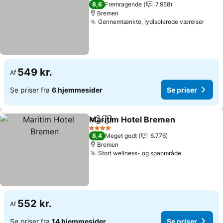
3 Stjerner
8,6
Fremragende
7.958
Bremen
Gennemtænkte, lydisolerede værelser
Se pr
549 kr.
Af
Se priser fra
6 hjemmesider
Se priser
Maritim Hotel Bremen
Del
Føj til favoritter
Se p
4 Stjerner
8,4
Meget godt
6.776
Bremen
Stort wellness- og spaområde
Se priser
552 kr.
Af
Se priser fra
14 hjemmesider
Se priser