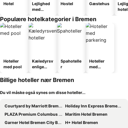
Hotel
Lejlighed
Hostel
Gæstehus
Lejli
med
hotel
faciliteter
Populære hotelkategorier i Bremen
Hoteller
Kæledyrsv
Spahotelle
Hoteller
med pool
enlige
r
med
hoteller
parkering
Billige hoteller nær Bremen
Du vil måske også synes om disse hoteller...
Courtyard by Marriott Bremen
Holiday Inn Express Bremen Airport By Ihg
PLAZA Premium Columbus Bremen
Maritim Hotel Bremen
Garner Hotel Bremen City By Ihg
H+ Hotel Bremen