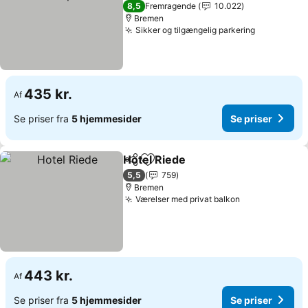
Se priser
8,5
Fremragende
10.022
Bremen
Sikker og tilgængelig parkering
Se priser
435 kr.
Af
Se priser fra
5 hjemmesider
Se priser
Hotel Riede
Del
Føj til favoritter
Se priser
5,5
759
Bremen
Værelser med privat balkon
Se priser
443 kr.
Af
Se priser fra
5 hjemmesider
Se priser