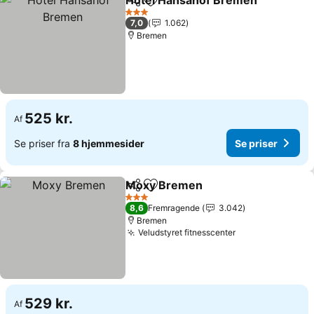
Hotel Hansahof Bremen
Del
Føj til favoritter
Se
3 Stjerner
7,0
1.062
Bremen
525 kr.
Af
Se priser fra
8 hjemmesider
Se priser
Moxy Bremen
Del
Føj til favoritter
Se priser
3 Stjerner
8,6
Fremragende
3.042
Bremen
Veludstyret fitnesscenter
Se priser
529 kr.
Af