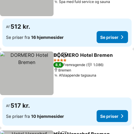
Spa med fuld service og sauna
Se priser
512 kr.
Af
Se priser fra
16 hjemmesider
Se priser
DORMERO Hotel Bremen
Del
Føj til favoritter
S
4 Stjerner
8,6
Fremragende
1.086
Bremen
Afslappende tagsauna
Se priser
517 kr.
Af
Se priser fra
10 hjemmesider
Se priser