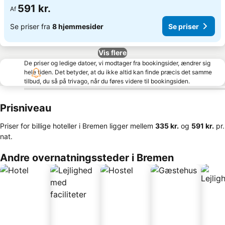
591 kr.
Af
Se priser fra
8 hjemmesider
Se priser
Vis flere
De priser og ledige datoer, vi modtager fra bookingsider, ændrer sig
hele tiden. Det betyder, at du ikke altid kan finde præcis det samme
tilbud, du så på trivago, når du føres videre til bookingsiden.
Prisniveau
Priser for billige hoteller i Bremen ligger mellem
‎335 kr.
og
‎591 kr.
pr.
nat.
Andre overnatningssteder i Bremen