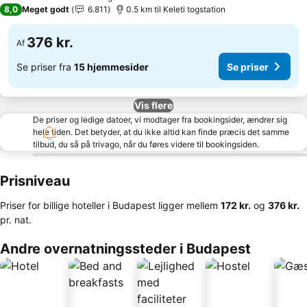
3 Stjerner
8,0
Meget godt
6.811
0.5 km til Keleti togstation
376 kr.
Af
Se priser fra
15 hjemmesider
Se priser
Vis flere
De priser og ledige datoer, vi modtager fra bookingsider, ændrer sig
hele tiden. Det betyder, at du ikke altid kan finde præcis det samme
tilbud, du så på trivago, når du føres videre til bookingsiden.
Prisniveau
Priser for billige hoteller i Budapest ligger mellem
‎172 kr.
og
‎376 kr.
pr. nat.
Andre overnatningssteder i Budapest