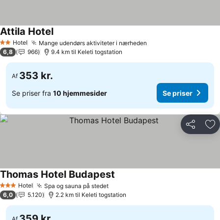
Attila Hotel
Hotel
Mange udendørs aktiviteter i nærheden
2 Stjerner
6,8
966
9.4 km til Keleti togstation
353 kr.
Af
Se priser fra
10 hjemmesider
Se priser
Del
Føj
Thomas Hotel Budapest
Hotel
Spa og sauna på stedet
3 Stjerner
6,0
5.120
2.2 km til Keleti togstation
359 kr.
Af