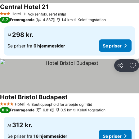
Central Hotel 21
Hotel
Voksenfokuseret miljø
3 Stjerner
8,7
Fremragende
4.837
1.4 km til Keleti togstation
298 kr.
Af
Se priser fra
6 hjemmesider
Se priser
Del
Føj
Hotel Bristol Budapest
Hotel
Boutiqueophold for arbejde og fritid
4 Stjerner
8,6
Fremragende
6.816
0.5 km til Keleti togstation
312 kr.
Af
Se priser fra
16 hjemmesider
Se priser