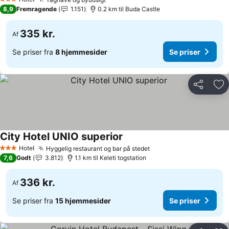
3 Stjerner
8,9
Fremragende
1.151
0.2 km til Buda Castle
335 kr.
Af
Se priser fra
8 hjemmesider
Se priser
Del
Føj
City Hotel UNIO superior
Hotel
Hyggelig restaurant og bar på stedet
3 Stjerner
7,6
Godt
3.812
1.1 km til Keleti togstation
336 kr.
Af
Se priser fra
15 hjemmesider
Se priser