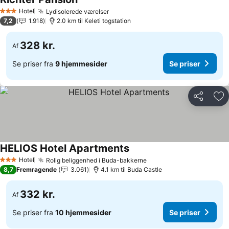
Hotel
Lydisolerede værelser
3 Stjerner
7,2
1.918
2.0 km til Keleti togstation
328 kr.
Af
Se priser fra
9 hjemmesider
Se priser
Del
Føj
HELIOS Hotel Apartments
Hotel
Rolig beliggenhed i Buda-bakkerne
3 Stjerner
8,7
Fremragende
3.061
4.1 km til Buda Castle
332 kr.
Af
Se priser fra
10 hjemmesider
Se priser