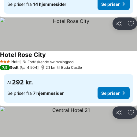
Se priser fra
14 hjemmesider
Se priser
Del
Føj
Hotel Rose City
Hotel
Forfriskende swimmingpool
3 Stjerner
7,5
Godt
4.504
2.1 km til Buda Castle
292 kr.
Af
Se priser fra
7 hjemmesider
Se priser
Del
Føj