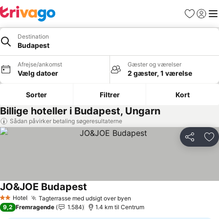
Favoritter
Log ind
Me
Destination
Budapest
Afrejse/ankomst
Gæster og værelser
Vælg datoer
2 gæster, 1 værelse
Sorter
Filtrer
Kort
Billige hoteller i Budapest, Ungarn
Sådan påvirker betaling søgeresultaterne
Del
Føj
JO&JOE Budapest
Hotel
Tagterrasse med udsigt over byen
2 Stjerner
9,2
Fremragende
1.584
1.4 km til Centrum