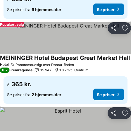
Se priser fra
6 hjemmesider
Se priser
Populært valg
Del
Føj
MEININGER Hotel Budapest Great Market Hall
Hotel
Panoramaudsigt over Donau-floden
8,7
Fremragende
15.947
1.8 km til Centrum
365 kr.
Af
Se priser fra
2 hjemmesider
Se priser
Del
Føj