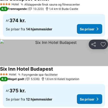
Hotel
Afslappende finsk sauna og fitnesscenter
4 Stjerner
8,5
Fremragende
13.223
1.4 km til Buda Castle
374 kr.
Af
Se priser fra
14 hjemmesider
Se priser
Del
Føj
Six Inn Hotel Budapest
Hotel
Foryngende spa-faciliteter
3 Stjerner
8,2
Meget godt
5.536
1.6 km til Keleti togstation
375 kr.
Af
Se priser fra
12 hjemmesider
Se priser