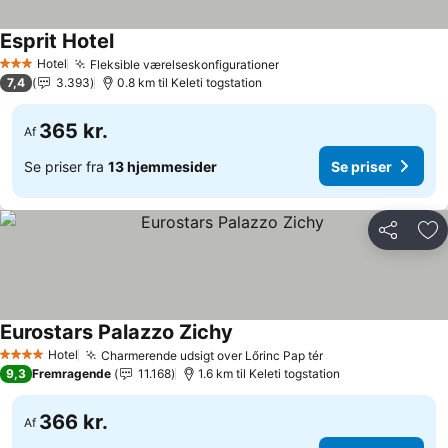
Esprit Hotel
Hotel
Fleksible værelseskonfigurationer
3 Stjerner
7,4
3.393
0.8 km til Keleti togstation
365 kr.
Af
Se priser fra
13 hjemmesider
Se priser
Del
Føj
Eurostars Palazzo Zichy
Hotel
Charmerende udsigt over Lőrinc Pap tér
4 Stjerner
9,3
Fremragende
11.168
1.6 km til Keleti togstation
366 kr.
Af