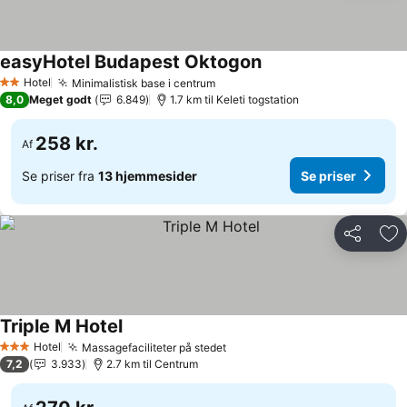
easyHotel Budapest Oktogon
Hotel
Minimalistisk base i centrum
2 Stjerner
8,0
Meget godt
6.849
1.7 km til Keleti togstation
258 kr.
Af
Se priser fra
13 hjemmesider
Se priser
Del
Føj
Triple M Hotel
Hotel
Massagefaciliteter på stedet
3 Stjerner
7,2
3.933
2.7 km til Centrum