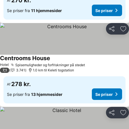
270 kr.
Af
Se priser fra
11 hjemmesider
Se priser
Del
Føj
Centrooms House
Hotel
Spisemuligheder og forfriskninger på stedet
7,1
3.741
1.0 km til Keleti togstation
278 kr.
Af
Se priser fra
13 hjemmesider
Se priser
Del
Føj