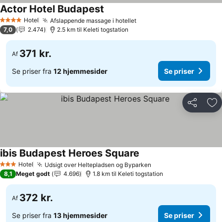
Actor Hotel Budapest
Hotel
Afslappende massage i hotellet
4 Stjerner
7,0
2.474
2.5 km til Keleti togstation
371 kr.
Af
Se priser fra
12 hjemmesider
Se priser
Del
Føj
ibis Budapest Heroes Square
Hotel
Udsigt over Heltepladsen og Byparken
3 Stjerner
8,1
Meget godt
4.696
1.8 km til Keleti togstation
372 kr.
Af
Se priser fra
13 hjemmesider
Se priser