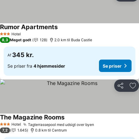
Rumor Apartments
Hotel
3 Stjerner
8,3
Meget godt
128
2.0 km til Buda Castle
345 kr.
Af
Se priser fra
4 hjemmesider
Se priser
Del
Føj
The Magazine Rooms
Hotel
Tagterrassepool med udsigt over byen
3 Stjerner
7,2
1.645
0.8 km til Centrum