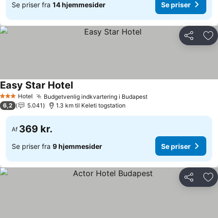
Se priser fra
14 hjemmesider
Se priser
Del
Føj
Easy Star Hotel
Hotel
Budgetvenlig indkvartering i Budapest
3 Stjerner
6,2
5.041
1.3 km til Keleti togstation
369 kr.
Af
Se priser fra
9 hjemmesider
Se priser
Del
Føj