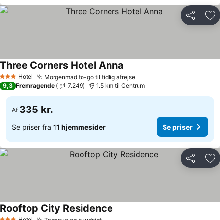
Del
Føj
Three Corners Hotel Anna
Hotel
Morgenmad to-go til tidlig afrejse
3 Stjerner
9,3
Fremragende
7.249
1.5 km til Centrum
335 kr.
Af
Se priser fra
11 hjemmesider
Se priser
Del
Føj
Rooftop City Residence
Hotel
Taghave og byudsigt