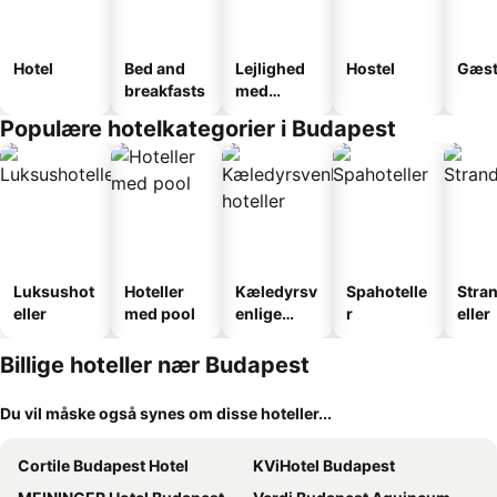
Hotel
Bed and
Lejlighed
Hostel
Gæst
breakfasts
med
faciliteter
Populære hotelkategorier i Budapest
Luksushot
Hoteller
Kæledyrsv
Spahotelle
Stra
eller
med pool
enlige
r
eller
hoteller
Billige hoteller nær Budapest
Du vil måske også synes om disse hoteller...
Cortile Budapest Hotel
KViHotel Budapest