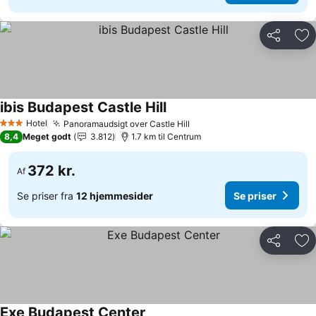
Del
Føj
ibis Budapest Castle Hill
Hotel
Panoramaudsigt over Castle Hill
3 Stjerner
8,4
Meget godt
3.812
1.7 km til Centrum
372 kr.
Af
Se priser fra
12 hjemmesider
Se priser
Del
Føj
Exe Budapest Center