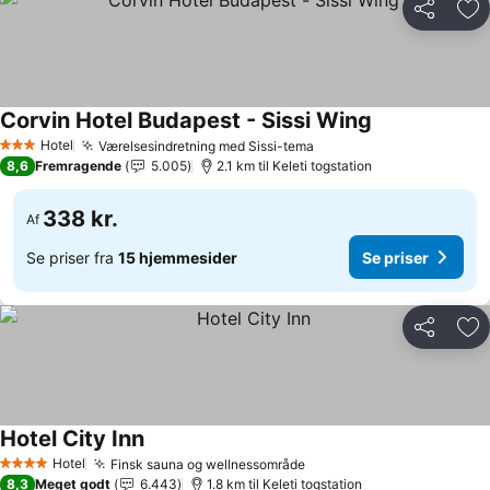
Del
Føj
Corvin Hotel Budapest - Sissi Wing
Hotel
Værelsesindretning med Sissi-tema
3 Stjerner
8,6
Fremragende
5.005
2.1 km til Keleti togstation
338 kr.
Af
Se priser fra
15 hjemmesider
Se priser
Del
Føj
Hotel City Inn
Hotel
Finsk sauna og wellnessområde
4 Stjerner
8,3
Meget godt
6.443
1.8 km til Keleti togstation