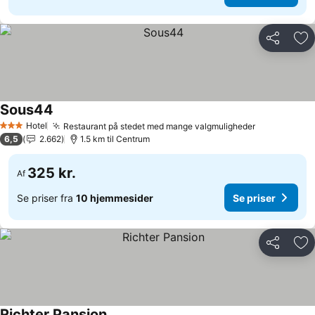
Del
Føj
Sous44
Hotel
Restaurant på stedet med mange valgmuligheder
3 Stjerner
6,5
2.662
1.5 km til Centrum
325 kr.
Af
Se priser fra
10 hjemmesider
Se priser
Del
Føj
Richter Pansion