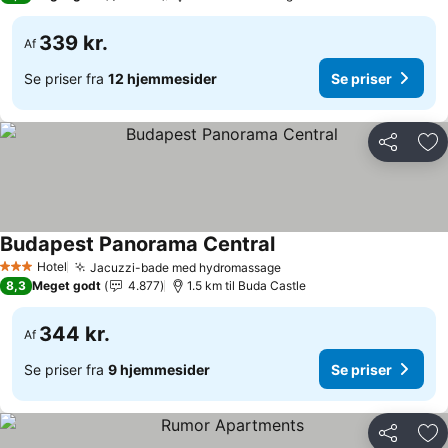
339 kr.
Af
Se priser fra
12 hjemmesider
Se priser
Del
Føj
Budapest Panorama Central
Hotel
Jacuzzi-bade med hydromassage
3 Stjerner
8,3
Meget godt
4.877
1.5 km til Buda Castle
344 kr.
Af
Se priser fra
9 hjemmesider
Se priser
Del
Føj