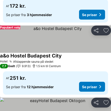
172 kr.
Af
Se priser fra
3 hjemmesider
Se priser
Populært valg
Del
Føj
a&o Hostel Budapest City
Hotel
Afslappende sauna på stedet
7,7
Godt
9.913
1.5 km til Centrum
251 kr.
Af
Se priser fra
12 hjemmesider
Se priser
Del
Føj