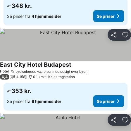
348 kr.
Af
Se priser fra
4 hjemmesider
Se priser
Del
Føj
East City Hotel Budapest
Hotel
Lydisolerede værelser med udsigt over byen
6,4
4.158
0.1 km til Keleti togstation
353 kr.
Af
Se priser fra
8 hjemmesider
Se priser
Del
Føj