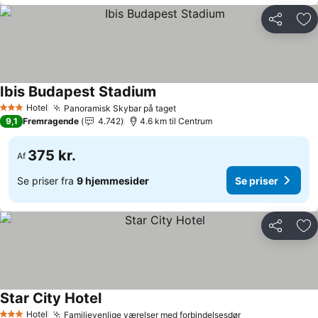
Del
Føj
Ibis Budapest Stadium
Hotel
Panoramisk Skybar på taget
3 Stjerner
9,1
Fremragende
4.742
4.6 km til Centrum
375 kr.
Af
Se priser fra
9 hjemmesider
Se priser
Del
Føj
Star City Hotel
Hotel
Familievenlige værelser med forbindelsesdør