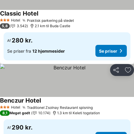
Classic Hotel
Hotel
Praktisk parkering på stedet
3 Stjerner
5,8
3.542
2.1 km til Buda Castle
280 kr.
Af
Se priser fra
12 hjemmesider
Se priser
Del
Føj
Benczur Hotel
Hotel
Traditionel Zsolnay Restaurant spisning
3 Stjerner
8,1
Meget godt
10.174
1.3 km til Keleti togstation
290 kr.
Af