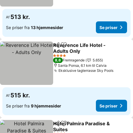
513 kr.
Af
Se priser fra
13 hjemmesider
Se priser
Reverence Life Hotel -
Del
Føj til favoritter
Adults Only
Se priser
4 Stjerner
8,6
Fremragende
5.655
Santa Ponsa, 6.1 km til Calvia
Eksklusive tagterrasse Sky Pools
Se prise
515 kr.
Af
Se priser fra
9 hjemmesider
Se priser
Hotel Palmira Paradise &
Del
Føj til favoritter
Suites