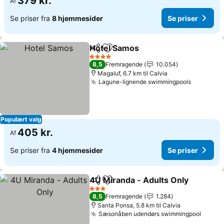
379 kr.
Af
Se priser fra
8 hjemmesider
Se priser
Hotel Samos
Del
Føj til favoritter
Se priser
4 Stjerner
8,5
Fremragende
10.054
Magaluf, 6.7 km til Calvia
Lagune-lignende swimmingpools
Se prise
Populært valg
405 kr.
Af
Se priser fra
4 hjemmesider
Se priser
4U Miranda - Adults Only
Del
Føj til favoritter
S
3 Stjerner
8,5
Fremragende
1.284
Santa Ponsa, 5.8 km til Calvia
Sæsonåben udendørs swimmingpool
Se pri