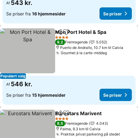
543 kr.
Af
Se priser fra
16 hjemmesider
Se priser
Mon Port Hotel & Spa
Del
Føj til favoritter
Se pr
4 Stjerner
9,2
Fremragende
5.052
Puerto de Andraitx, 10.7 km til Calvia
Gourmet à la carte-middag
Se priser
Populært valg
546 kr.
Af
Se priser fra
15 hjemmesider
Se priser
Eurostars Marivent
Del
Føj til favoritter
Se pris
4 Stjerner
8,5
Fremragende
4.043
Palma, 9.3 km til Calvia
Praktisk privat parkering på stedet
Se prise