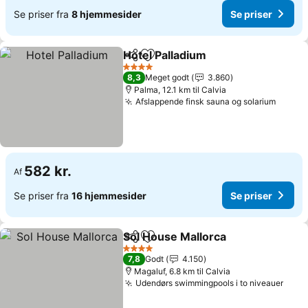
Se priser fra
8 hjemmesider
Se priser
Hotel Palladium
Del
Føj til favoritter
Se priser
4 Stjerner
8,3
Meget godt
3.860
Palma, 12.1 km til Calvia
Afslappende finsk sauna og solarium
Se pri
582 kr.
Af
Se priser fra
16 hjemmesider
Se priser
Sol House Mallorca
Del
Føj til favoritter
Se pris
4 Stjerner
7,8
Godt
4.150
Magaluf, 6.8 km til Calvia
Udendørs swimmingpools i to niveauer
Se p