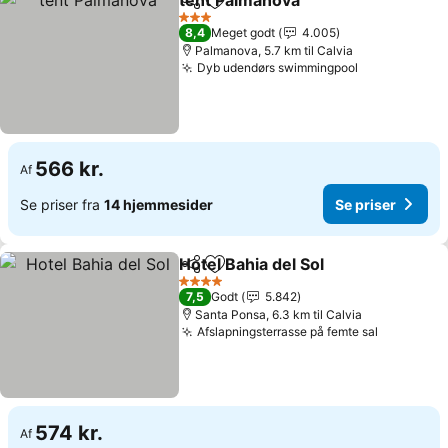
tent Palmanova
Del
Føj til favoritter
Se priser
3 Stjerner
8,4
Meget godt
4.005
Palmanova, 5.7 km til Calvia
Dyb udendørs swimmingpool
Se priser
566 kr.
Af
Se priser fra
14 hjemmesider
Se priser
Hotel Bahia del Sol
Del
Føj til favoritter
Se prise
4 Stjerner
7,5
Godt
5.842
Santa Ponsa, 6.3 km til Calvia
Afslapningsterrasse på femte sal
Se priser
574 kr.
Af