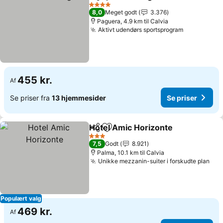
Del
Føj til favoritter
Se pr
4 Stjerner
8,0
Meget godt
3.376
Paguera, 4.9 km til Calvia
Aktivt udendørs sportsprogram
Se priser
455 kr.
Af
Se priser fra
13 hjemmesider
Se priser
Hotel Amic Horizonte
Del
Føj til favoritter
Se pr
3 Stjerner
7,5
Godt
8.921
Palma, 10.1 km til Calvia
Unikke mezzanin-suiter i forskudte plan
Se 
Populært valg
469 kr.
Af