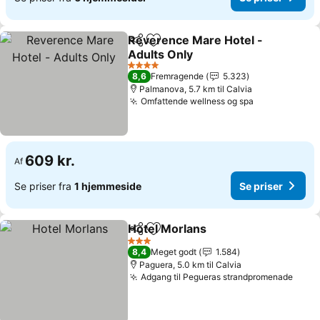
Reverence Mare Hotel -
Del
Føj til favoritter
Adults Only
Se priser
4 Stjerner
8,6
Fremragende
5.323
Palmanova, 5.7 km til Calvia
Omfattende wellness og spa
Se priser
609 kr.
Af
Se priser fra
1 hjemmeside
Se priser
Hotel Morlans
Del
Føj til favoritter
Se priser
3 Stjerner
8,4
Meget godt
1.584
Paguera, 5.0 km til Calvia
Adgang til Pegueras strandpromenade
Se pr