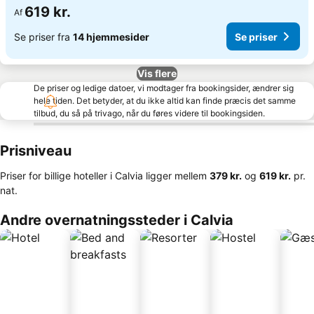
619 kr.
Af
Se priser fra
14 hjemmesider
Se priser
Vis flere
De priser og ledige datoer, vi modtager fra bookingsider, ændrer sig
hele tiden. Det betyder, at du ikke altid kan finde præcis det samme
tilbud, du så på trivago, når du føres videre til bookingsiden.
Prisniveau
Priser for billige hoteller i Calvia ligger mellem
‎379 kr.
og
‎619 kr.
pr.
nat.
Andre overnatningssteder i Calvia