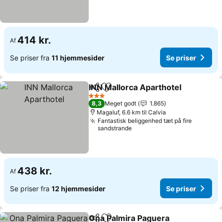
414 kr.
Af
Se priser fra
11 hjemmesider
Se priser
INN Mallorca Aparthotel
Del
Føj til favoritter
Se
3 Stjerner
8,3
Meget godt
1.865
Magaluf, 6.6 km til Calvia
Fantastisk beliggenhed tæt på fire
sandstrande
438 kr.
Af
Se priser fra
12 hjemmesider
Se priser
Ona Palmira Paguera