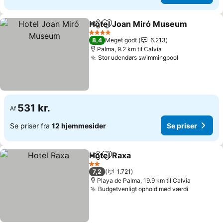
Hotel Joan Miró Museum
Del
Føj til favoritter
S
4 Stjerner
8,4
Meget godt
6.213
Palma, 9.2 km til Calvia
Stor udendørs swimmingpool
Se priser
531 kr.
Af
Se priser fra
12 hjemmesider
Se priser
Hotel Raxa
Del
Føj til favoritter
Se priser
2 Stjerner
7,2
1.721
Playa de Palma, 19.9 km til Calvia
Budgetvenligt ophold med værdi
Se priser