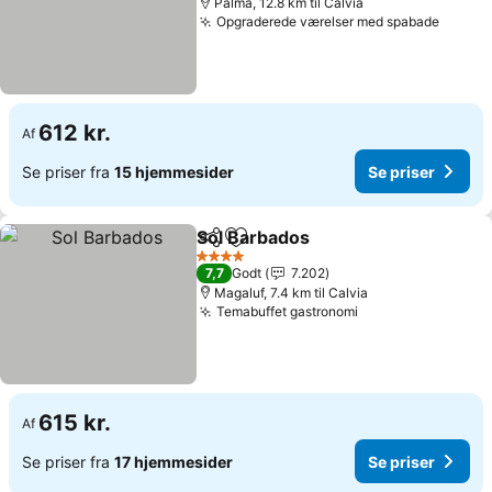
Palma, 12.8 km til Calvia
Opgraderede værelser med spabade
Se pri
612 kr.
Af
Se priser fra
15 hjemmesider
Se priser
Sol Barbados
Del
Føj til favoritter
Se priser
4 Stjerner
7,7
Godt
7.202
Magaluf, 7.4 km til Calvia
Temabuffet gastronomi
Se priser
615 kr.
Af
Se priser fra
17 hjemmesider
Se priser