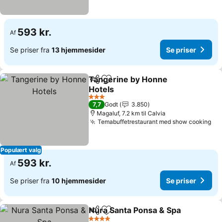
593 kr.
Af
Se priser fra
13 hjemmesider
Se priser
Tangerine by Honne
Del
Føj til favoritter
Hotels
Se priser
3 Stjerner
7,7
Godt
3.850
Magaluf, 7.2 km til Calvia
Temabuffetrestaurant med show cooking
Se 
Populært valg
593 kr.
Af
Se priser fra
10 hjemmesider
Se priser
Nura Santa Ponsa & Spa
Del
Føj til favoritter
Se