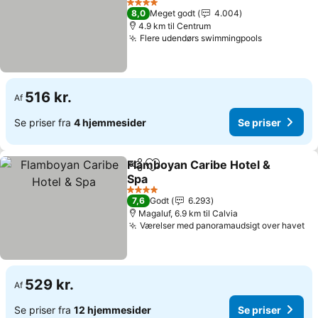
Se priser
4 Stjerner
8,0
Meget godt
4.004
4.9 km til Centrum
Flere udendørs swimmingpools
Se priser
516 kr.
Af
Se priser fra
4 hjemmesider
Se priser
Flamboyan Caribe Hotel &
Del
Føj til favoritter
Spa
Se priser
4 Stjerner
7,6
Godt
6.293
Magaluf, 6.9 km til Calvia
Værelser med panoramaudsigt over havet
Se
529 kr.
Af
Se priser fra
12 hjemmesider
Se priser