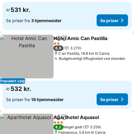
531 kr.
Af
Se priser fra
3 hjemmesider
Se priser
Hotel Amic Can Pastilla
Del
Føj til favoritter
Se 
2 Stjerner
6,6
3.270
C'an Pastilla, 18.8 km til Calvia
Budgetvenligt tilflugtssted ved stranden
Se p
Populært valg
532 kr.
Af
Se priser fra
16 hjemmesider
Se priser
Aparthotel Aquasol
Del
Føj til favoritter
Se pris
3 Stjerner
8,2
Meget godt
5.259
Palmanova, 5.9 km til Calvia