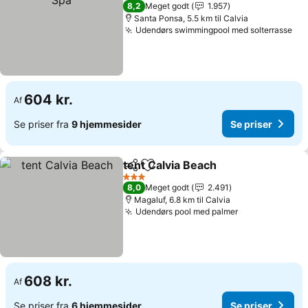
4 Stjerner
8,2
Meget godt
1.957
Santa Ponsa, 5.5 km til Calvia
Udendørs swimmingpool med solterrasse
Se 
604 kr.
Af
Se priser fra
9 hjemmesider
Se priser
tent Calvia Beach
Del
Føj til favoritter
Se priser
3 Stjerner
8,0
Meget godt
2.491
Magaluf, 6.8 km til Calvia
Udendørs pool med palmer
Se priser
608 kr.
Af
Se priser fra
6 hjemmesider
Se priser