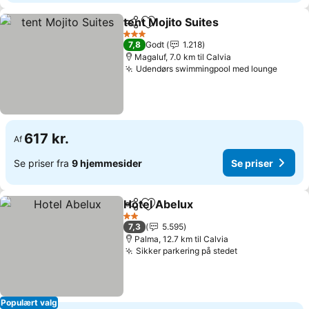
tent Mojito Suites
Del
Føj til favoritter
Se priser
3 Stjerner
7,8
Godt
1.218
Magaluf, 7.0 km til Calvia
Udendørs swimmingpool med lounge
Se pri
617 kr.
Af
Se priser fra
9 hjemmesider
Se priser
Hotel Abelux
Del
Føj til favoritter
Se priser
2 Stjerner
7,3
5.595
Palma, 12.7 km til Calvia
Sikker parkering på stedet
Se priser
Populært valg