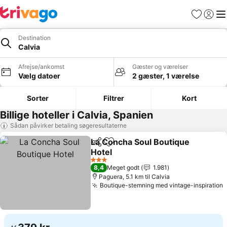
Favoritter
Log ind
Me
Destination
Calvia
Afrejse/ankomst
Gæster og værelser
Vælg datoer
2 gæster, 1 værelse
Sorter
Filtrer
Kort
Billige hoteller i Calvia, Spanien
Sådan påvirker betaling søgeresultaterne
La Concha Soul Boutique
Del
Føj til favoritter
Hotel
Se priser
3 Stjerner
8,4
Meget godt
1.981
Paguera, 5.1 km til Calvia
Boutique-stemning med vintage-inspiration
S