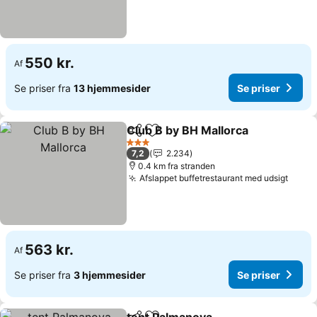
550 kr.
Af
Se priser fra
13 hjemmesider
Se priser
Club B by BH Mallorca
Del
Føj til favoritter
Se p
3 Stjerner
7,2
2.234
0.4 km fra stranden
Afslappet buffetrestaurant med udsigt
Se pr
563 kr.
Af
Se priser fra
3 hjemmesider
Se priser