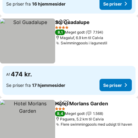
Se priser fra
16 hjemmesider
Se priser
Sol Guadalupe
Del
Føj til favoritter
Se priser
4 Stjerner
8,1
Meget godt
7.194
Magaluf, 6.9 km til Calvia
Swimmingpools i lagunestil
Se priser
474 kr.
Af
Se priser fra
17 hjemmesider
Se priser
Hotel Morlans Garden
Del
Føj til favoritter
Se p
3 Stjerner
8,4
Meget godt
1.568
Paguera, 5.2 km til Calvia
Flere swimmingpools med udsigt til haven
Se