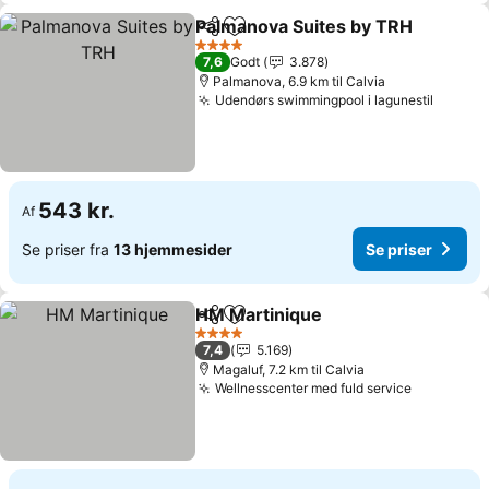
Palmanova Suites by TRH
Del
Føj til favoritter
4 Stjerner
7,6
Godt
3.878
Palmanova, 6.9 km til Calvia
Udendørs swimmingpool i lagunestil
Se pri
543 kr.
Af
Se priser fra
13 hjemmesider
Se priser
HM Martinique
Del
Føj til favoritter
Se priser
4 Stjerner
7,4
5.169
Magaluf, 7.2 km til Calvia
Wellnesscenter med fuld service
Se priser