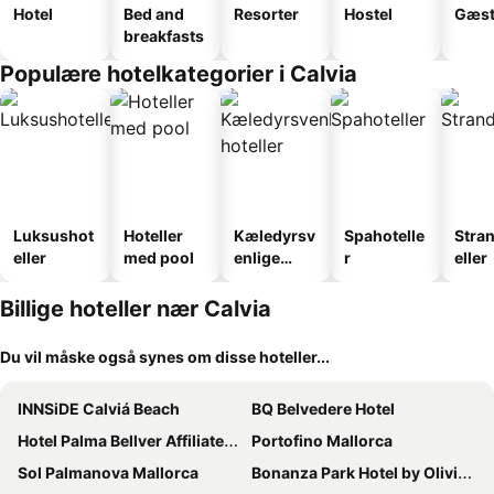
Hotel
Bed and
Resorter
Hostel
Gæst
breakfasts
Populære hotelkategorier i Calvia
Luksushot
Hoteller
Kæledyrsv
Spahotelle
Stra
eller
med pool
enlige
r
eller
hoteller
Billige hoteller nær Calvia
Du vil måske også synes om disse hoteller...
INNSiDE Calviá Beach
BQ Belvedere Hotel
Hotel Palma Bellver Affiliated by Meliá
Portofino Mallorca
Sol Palmanova Mallorca
Bonanza Park Hotel by Olivia Hotels Collection