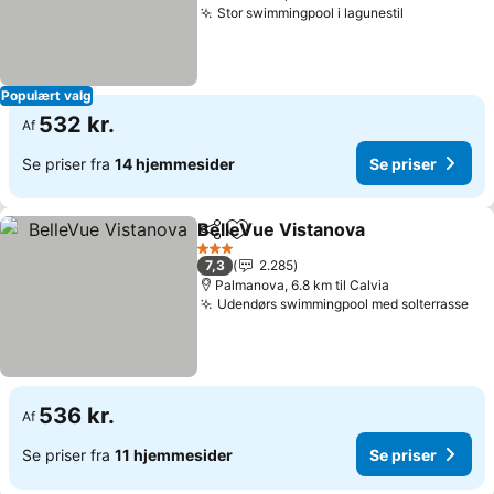
Stor swimmingpool i lagunestil
Se priser
Populært valg
532 kr.
Af
Se priser fra
14 hjemmesider
Se priser
BelleVue Vistanova
Del
Føj til favoritter
Se pris
3 Stjerner
7,3
2.285
Palmanova, 6.8 km til Calvia
Udendørs swimmingpool med solterrasse
Se 
536 kr.
Af
Se priser fra
11 hjemmesider
Se priser