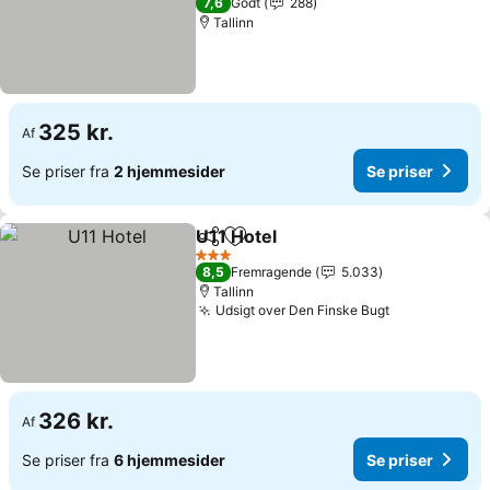
7,6
Godt
288
Tallinn
325 kr.
Af
Se priser fra
2 hjemmesider
Se priser
U11 Hotel
Del
Føj til favoritter
Se priser
3 Stjerner
8,5
Fremragende
5.033
Tallinn
Udsigt over Den Finske Bugt
Se priser
326 kr.
Af
Se priser fra
6 hjemmesider
Se priser