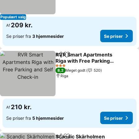
Populært valg
209 kr.
Af
Se priser fra
3 hjemmesider
Se priser
RVR Smart Apartments
Del
Føj til favoritter
Riga with Free Parking
and Self Check-in
Se priser
3 Stjerner
8,2
Meget godt
520
Riga
210 kr.
Af
Se priser fra
5 hjemmesider
Se priser
Scandic Skärholmen