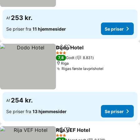
253 kr.
Af
Se priser fra
11 hjemmesider
Se priser
Dodo Hotel
Del
Føj til favoritter
Se priser
3 Stjerner
7,8
Godt
8.831
Riga
Rigas første lavprishotel
Se priser
254 kr.
Af
Se priser fra
13 hjemmesider
Se priser
Rija VEF Hotel
Del
Føj til favoritter
Se priser
3 Stjerner