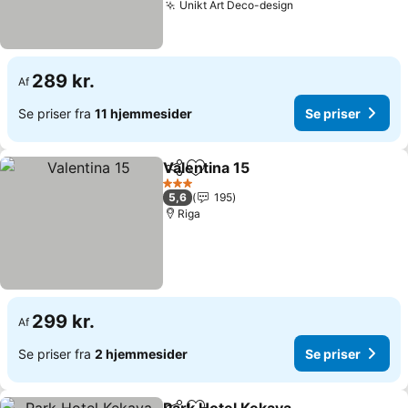
Unikt Art Deco-design
Se priser
289 kr.
Af
Se priser fra
11 hjemmesider
Se priser
Valentina 15
Del
Føj til favoritter
Se priser
3 Stjerner
5,6
195
Riga
299 kr.
Af
Se priser fra
2 hjemmesider
Se priser