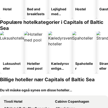
Hotel
Bed and
Lejlighed
Hostel
Gæst
breakfasts
med
faciliteter
Populære hotelkategorier i Capitals of Baltic
Sea
Luksushot
Hoteller
Kæledyrsv
Spahotelle
Stra
eller
med pool
enlige
r
eller
hoteller
Billige hoteller nær Capitals of Baltic Sea
Du vil måske også synes om disse hoteller...
Tivoli Hotel
Cabinn Copenhagen