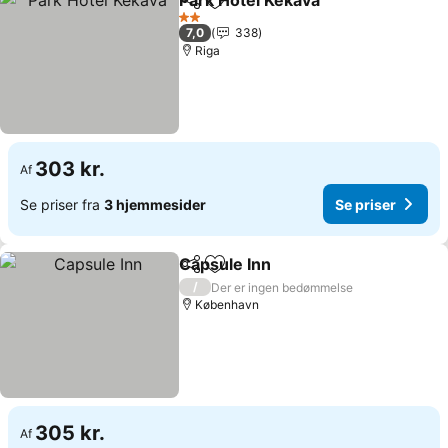
Park Hotel Kekava
Del
Føj til favoritter
Se prise
2 Stjerner
7,0
338
Riga
303 kr.
Af
Se priser fra
3 hjemmesider
Se priser
Capsule Inn
Del
Føj til favoritter
Se priser
/
Der er ingen bedømmelse
København
305 kr.
Af