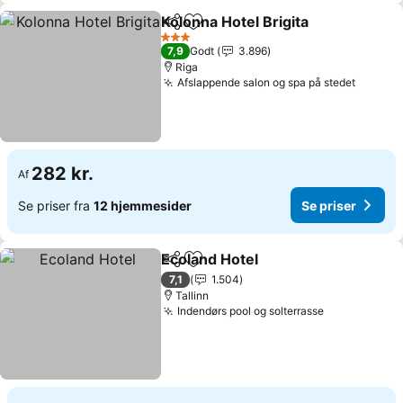
Kolonna Hotel Brigita
Del
Føj til favoritter
Se pr
3 Stjerner
7,9
Godt
3.896
Riga
Afslappende salon og spa på stedet
Se pris
282 kr.
Af
Se priser fra
12 hjemmesider
Se priser
Ecoland Hotel
Del
Føj til favoritter
Se priser
7,1
1.504
Tallinn
Indendørs pool og solterrasse
Se priser