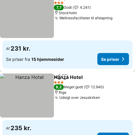
Del
Føj til favoritter
Se pri
3 Stjerner
7,7
Godt
4.241
Stockholm
Wellnessfaciliteter til afslapning
Se priser
231 kr.
Af
Se priser fra
15 hjemmesider
Se priser
Hanza Hotel
Del
Føj til favoritter
Se priser
3 Stjerner
8,2
Meget godt
12.940
Riga
Udsigt over Jesuskirken
Se priser
235 kr.
Af