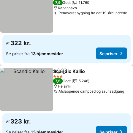
2 Stjerner
7,9
Godt
11.760
København
Renoveret bygning fra det 19. århundrede
Se
322 kr.
Af
Se priser fra
13 hjemmesider
Se priser
Scandic Kallio
Del
Føj til favoritter
Se priser
3 Stjerner
7,6
Godt
5.246
Helsinki
Afslappende dampbad og saunaadgang
Se p
323 kr.
Af
Se priser fra
13 hjemmesider
Se priser