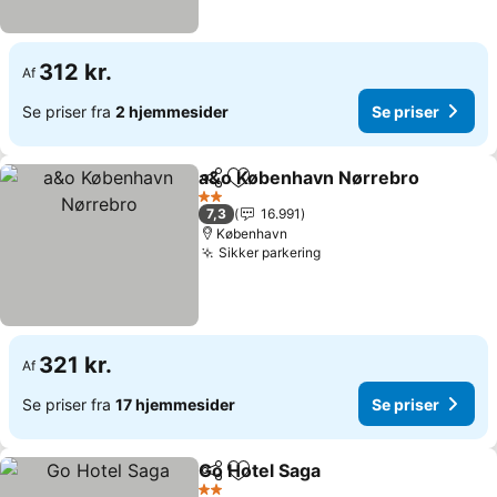
312 kr.
Af
Se priser fra
2 hjemmesider
Se priser
a&o København Nørrebro
Del
Føj til favoritter
2 Stjerner
7,3
16.991
København
Sikker parkering
Se priser
321 kr.
Af
Se priser fra
17 hjemmesider
Se priser
Go Hotel Saga
Del
Føj til favoritter
Se priser