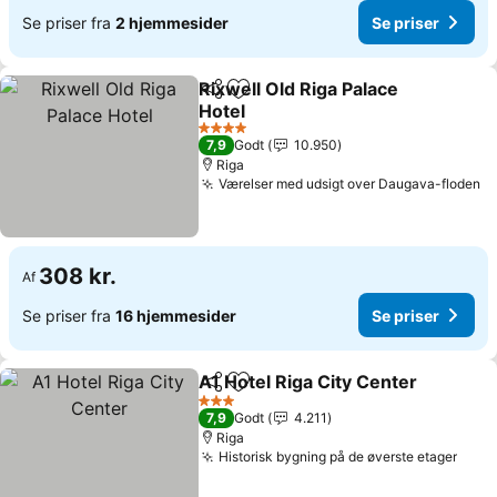
Se priser fra
2 hjemmesider
Se priser
Rixwell Old Riga Palace
Del
Føj til favoritter
Hotel
Se priser
4 Stjerner
7,9
Godt
10.950
Riga
Værelser med udsigt over Daugava-floden
Se
308 kr.
Af
Se priser fra
16 hjemmesider
Se priser
A1 Hotel Riga City Center
Del
Føj til favoritter
S
3 Stjerner
7,9
Godt
4.211
Riga
Historisk bygning på de øverste etager
Se p