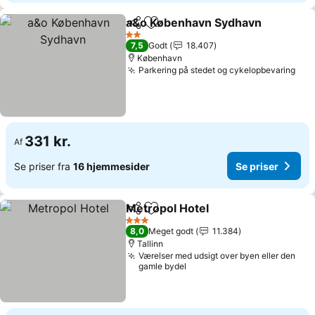
a&o København Sydhavn
Del
Føj til favoritter
S
2 Stjerner
7,5
Godt
18.407
København
Parkering på stedet og cykelopbevaring
Se 
331 kr.
Af
Se priser fra
16 hjemmesider
Se priser
Metropol Hotel
Del
Føj til favoritter
Se priser
3 Stjerner
8,0
Meget godt
11.384
Tallinn
Værelser med udsigt over byen eller den
gamle bydel