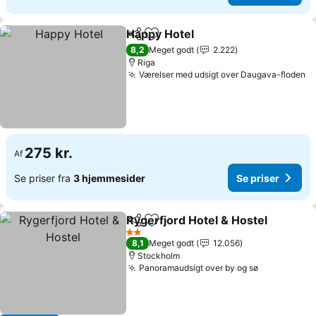
Happy Hotel
Del
Føj til favoritter
Se priser
8,2
Meget godt
2.222
Riga
Værelser med udsigt over Daugava-floden
Se
275 kr.
Af
Se priser fra
3 hjemmesider
Se priser
Rygerfjord Hotel & Hostel
Del
Føj til favoritter
2 Stjerner
8,1
Meget godt
12.056
Stockholm
Panoramaudsigt over by og sø
Se priser