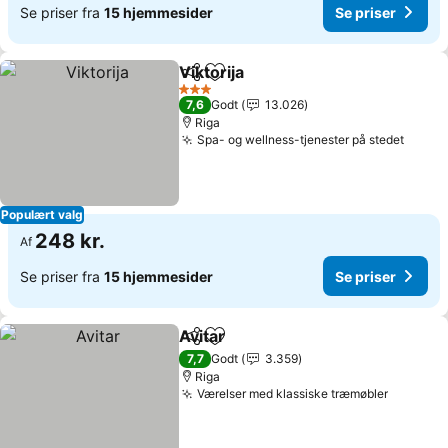
Se priser fra
15 hjemmesider
Se priser
Viktorija
Del
Føj til favoritter
Se priser
3 Stjerner
7,6
Godt
13.026
Riga
Spa- og wellness-tjenester på stedet
Se pri
Populært valg
248 kr.
Af
Se priser fra
15 hjemmesider
Se priser
Avitar
Del
Føj til favoritter
Se priser
7,7
Godt
3.359
Riga
Værelser med klassiske træmøbler
Se prise