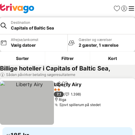
Favoritter
Log ind
Me
Destination
Capitals of Baltic Sea
Afrejse/ankomst
Gæster og værelser
Vælg datoer
2 gæster, 1 værelse
Sorter
Filtrer
Kort
Billige hoteller i Capitals of Baltic Sea,
Sådan påvirker betaling søgeresultaterne
Liberty Airy
Del
Føj til favoritter
Se priser
2 Stjerner
7,1
1.398
Riga
Sjovt spillerum på stedet
Se priser