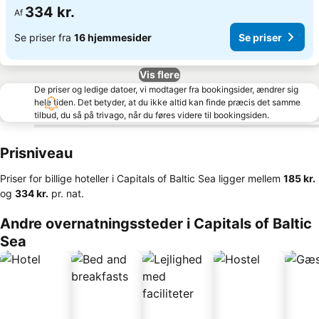
334 kr.
Af
Se priser fra
16 hjemmesider
Se priser
Vis flere
De priser og ledige datoer, vi modtager fra bookingsider, ændrer sig
hele tiden. Det betyder, at du ikke altid kan finde præcis det samme
tilbud, du så på trivago, når du føres videre til bookingsiden.
Prisniveau
Priser for billige hoteller i Capitals of Baltic Sea ligger mellem
‎185 kr.
og
‎334 kr.
pr. nat.
Andre overnatningssteder i Capitals of Baltic
Sea