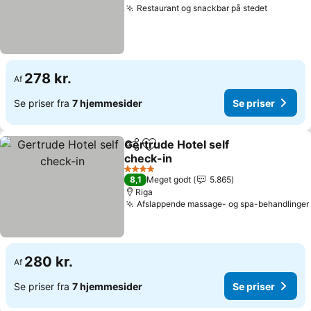
Restaurant og snackbar på stedet
Se prise
278 kr.
Af
Se priser fra
7 hjemmesider
Se priser
Gertrude Hotel self
Del
Føj til favoritter
check-in
Se priser
4 Stjerner
8,1
Meget godt
5.865
Riga
Afslappende massage- og spa-behandlinger
280 kr.
Af
Se priser fra
7 hjemmesider
Se priser