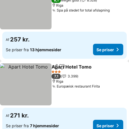
8,1
Meget godt
8.528
Riga
Spa på stedet for total afslapning
Se priser
257 kr.
Af
Se priser fra
13 hjemmesider
Se priser
Apart Hotel Tomo
Del
Føj til favoritter
Se prise
3 Stjerner
7,1
3.399
Riga
Europæisk restaurant Firita
Se priser
271 kr.
Af
Se priser fra
7 hjemmesider
Se priser