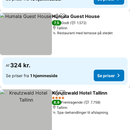
Humala Guest House
Del
Føj til favoritter
Se pr
7,5
Godt
1.572
Tallinn
Restaurant med terrasse på stedet
Se prise
324 kr.
Af
Se priser fra
1 hjemmeside
Se priser
Kreutzwald Hotel Tallinn
Del
Føj til favoritter
S
4 Stjerner
8,6
Fremragende
7.758
Tallinn
Spa-behandlinger til afslapning
Se priser