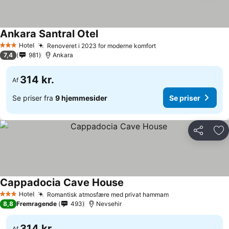
Ankara Santral Otel
Hotel
Renoveret i 2023 for moderne komfort
3 Stjerner
7,4
981
Ankara
314 kr.
Af
Se priser fra
9 hjemmesider
Se priser
Del
Føj
Cappadocia Cave House
Hotel
Romantisk atmosfære med privat hammam
3 Stjerner
8,8
Fremragende
493
Nevsehir
314 kr.
Af