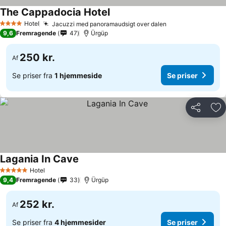
The Cappadocia Hotel
Hotel
Jacuzzi med panoramaudsigt over dalen
4 Stjerner
9,6
Fremragende
47
Ürgüp
250 kr.
Af
Se priser fra
1 hjemmeside
Se priser
Del
Føj
Lagania In Cave
Hotel
5 Stjerner
9,4
Fremragende
33
Ürgüp
252 kr.
Af
Se priser fra
4 hjemmesider
Se priser