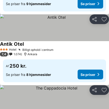
Se priser fra
9 hjemmesider
Se priser
Del
Føj
Antik Otel
Hotel
Billigt ophold i centrum
3 Stjerner
7,4
1.074
Ankara
250 kr.
Af
Se priser fra
8 hjemmesider
Se priser
Del
Føj