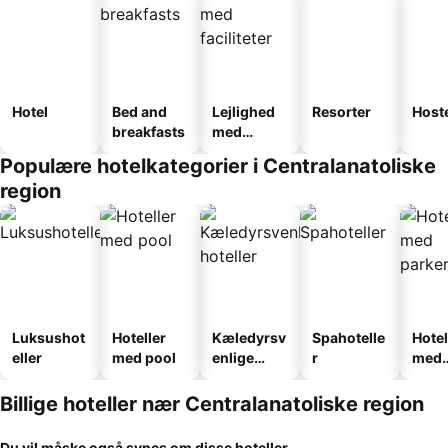
Hotel
Bed and
Lejlighed
Resorter
Host
breakfasts
med
faciliteter
Populære hotelkategorier i Centralanatoliske
region
Luksushot
Hoteller
Kæledyrsv
Spahotelle
Hotel
eller
med pool
enlige
r
med
hoteller
park
Billige hoteller nær Centralanatoliske region
Du vil måske også synes om disse hoteller...