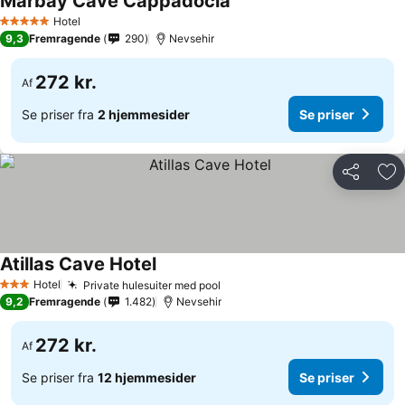
Marbay Cave Cappadocia
Hotel
5 Stjerner
9,3
Fremragende
290
Nevsehir
272 kr.
Af
Se priser fra
2 hjemmesider
Se priser
Del
Føj
Atillas Cave Hotel
Hotel
Private hulesuiter med pool
3 Stjerner
9,2
Fremragende
1.482
Nevsehir
272 kr.
Af
Se priser fra
12 hjemmesider
Se priser