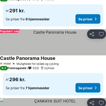
291 kr.
Af
Se priser fra
6 hjemmesider
Se priser
Populært valg
Del
Føj
Castle Panorama House
Hotel
Muligheder for skiløb og cykling
1 Stjerner
9,2
Fremragende
532
Uçhisar
296 kr.
Af
Se priser fra
7 hjemmesider
Se priser
Del
Føj