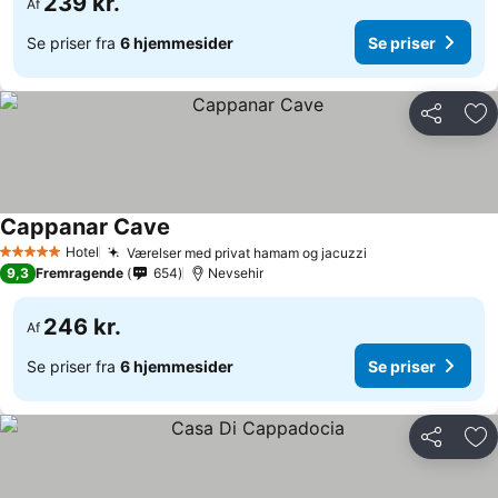
239 kr.
Af
Se priser fra
6 hjemmesider
Se priser
Del
Føj
Cappanar Cave
Hotel
Værelser med privat hamam og jacuzzi
5 Stjerner
9,3
Fremragende
654
Nevsehir
246 kr.
Af
Se priser fra
6 hjemmesider
Se priser
Del
Føj