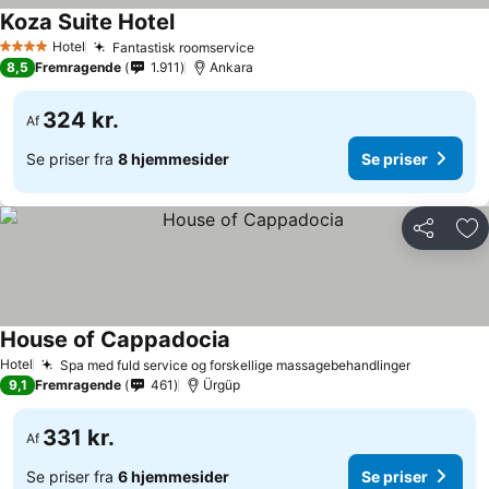
Koza Suite Hotel
Hotel
Fantastisk roomservice
4 Stjerner
8,5
Fremragende
1.911
Ankara
324 kr.
Af
Se priser fra
8 hjemmesider
Se priser
Del
Føj
House of Cappadocia
Hotel
Spa med fuld service og forskellige massagebehandlinger
9,1
Fremragende
461
Ürgüp
331 kr.
Af
Se priser fra
6 hjemmesider
Se priser