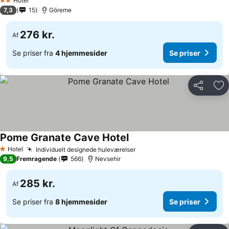
Hotel
2 Stjerner
7,3
15
Göreme
276 kr.
Af
Se priser fra
4 hjemmesider
Se priser
Del
Føj
Pome Granate Cave Hotel
Hotel
Individuelt designede huleværelser
1 Stjerner
9,5
Fremragende
566
Nevsehir
285 kr.
Af
Se priser fra
8 hjemmesider
Se priser