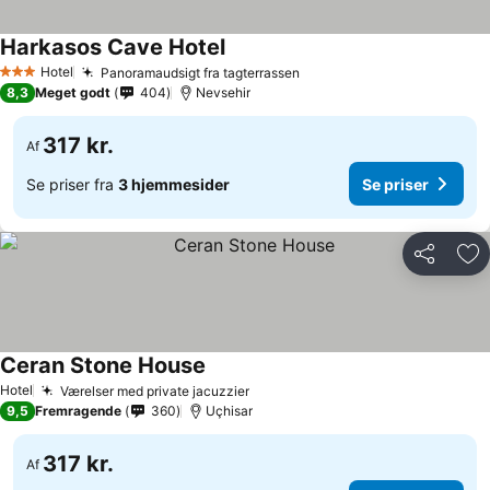
Harkasos Cave Hotel
Hotel
Panoramaudsigt fra tagterrassen
3 Stjerner
8,3
Meget godt
404
Nevsehir
317 kr.
Af
Se priser fra
3 hjemmesider
Se priser
Del
Føj
Ceran Stone House
Hotel
Værelser med private jacuzzier
9,5
Fremragende
360
Uçhisar
317 kr.
Af