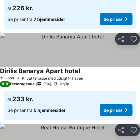
226 kr.
Af
Se priser fra
7 hjemmesider
Se priser
Del
Føj
Dirilis Banarya Apart hotel
Hotel
Privat terrasse med udsigt til haven
1 Stjerner
8,8
Fremragende
294
Ürgüp
233 kr.
Af
Se priser fra
5 hjemmesider
Se priser
Del
Føj