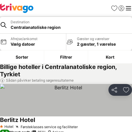
Favoritter
Log ind
Me
Destination
Centralanatoliske region
Afrejse/ankomst
Gæster og værelser
Vælg datoer
2 gæster, 1 værelse
Sorter
Filtrer
Kort
Billige hoteller i Centralanatoliske region,
Tyrkiet
Sådan påvirker betaling søgeresultaterne
Del
Føj
Berlitz Hotel
Hotel
Førsteklasses service og faciliteter
1 Stjerner