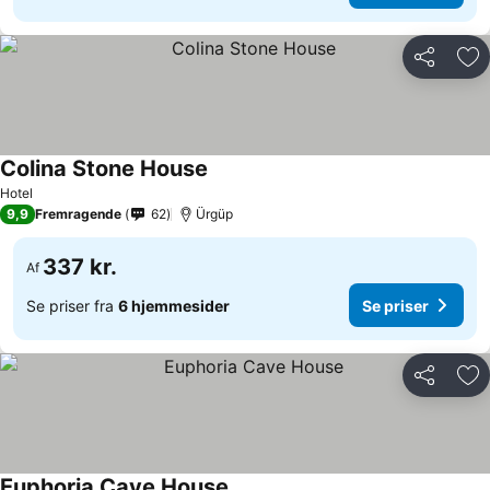
Del
Føj
Colina Stone House
Hotel
9,9
Fremragende
62
Ürgüp
337 kr.
Af
Se priser fra
6 hjemmesider
Se priser
Del
Føj
Euphoria Cave House