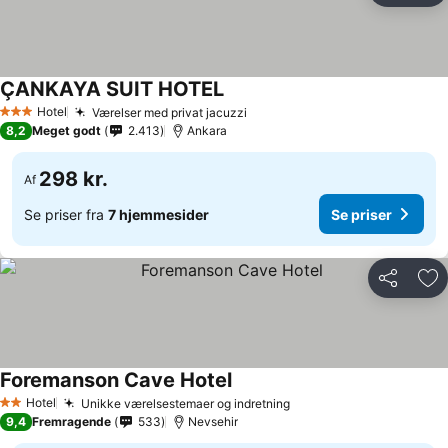
ÇANKAYA SUIT HOTEL
Hotel
Værelser med privat jacuzzi
3 Stjerner
8,2
Meget godt
2.413
Ankara
298 kr.
Af
Se priser fra
7 hjemmesider
Se priser
Del
Føj
Foremanson Cave Hotel
Hotel
Unikke værelsestemaer og indretning
2 Stjerner
9,4
Fremragende
533
Nevsehir