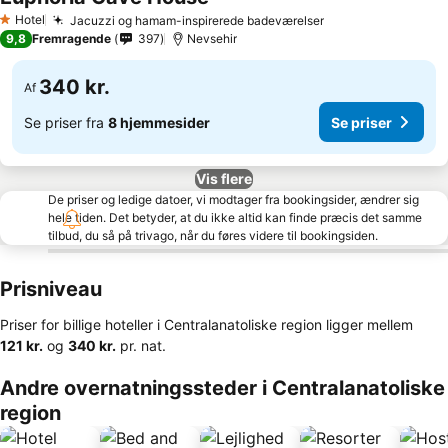
Hotel
Jacuzzi og hamam-inspirerede badeværelser
1 Stjerner
9,8
Fremragende
397
Nevsehir
340 kr.
Af
Se priser fra
8 hjemmesider
Se priser
Vis flere
De priser og ledige datoer, vi modtager fra bookingsider, ændrer sig
hele tiden. Det betyder, at du ikke altid kan finde præcis det samme
tilbud, du så på trivago, når du føres videre til bookingsiden.
Prisniveau
Priser for billige hoteller i Centralanatoliske region ligger mellem
‎121 kr.
og
‎340 kr.
pr. nat.
Andre overnatningssteder i Centralanatoliske
region