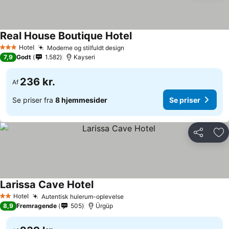
Real House Boutique Hotel
Hotel
Moderne og stilfuldt design
3 Stjerner
7,9
Godt
1.582
Kayseri
236 kr.
Af
Se priser fra
8 hjemmesider
Se priser
Del
Føj
Larissa Cave Hotel
Hotel
Autentisk hulerum-oplevelse
2 Stjerner
8,9
Fremragende
505
Ürgüp