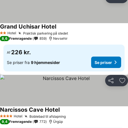
Del
Føj
Grand Uchisar Hotel
Hotel
Praktisk parkering på stedet
2 Stjerner
8,6
Fremragende
859
Nevsehir
226 kr.
Af
Se priser fra
9 hjemmesider
Se priser
Del
Føj
Narcissos Cave Hotel
Hotel
Boblebad til afslapning
4 Stjerner
9,4
Fremragende
772
Ürgüp