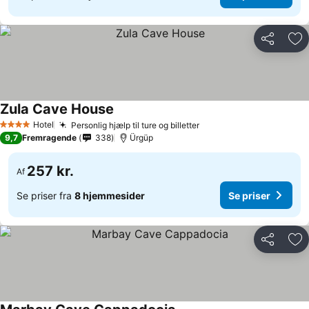
Del
Føj
Zula Cave House
Hotel
Personlig hjælp til ture og billetter
4 Stjerner
9,7
Fremragende
338
Ürgüp
257 kr.
Af
Se priser fra
8 hjemmesider
Se priser
Del
Føj