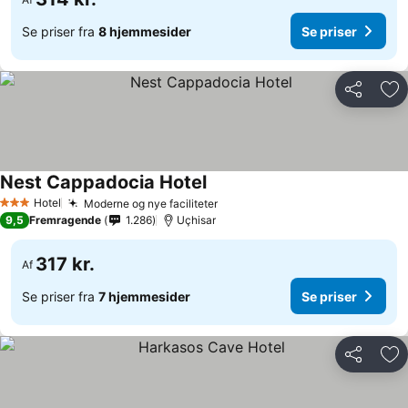
Se priser fra
8 hjemmesider
Se priser
Del
Føj
Nest Cappadocia Hotel
Hotel
Moderne og nye faciliteter
3 Stjerner
9,5
Fremragende
1.286
Uçhisar
317 kr.
Af
Se priser fra
7 hjemmesider
Se priser
Del
Føj