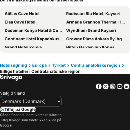
Atillas Cave Hotel
Radisson Blu Hotel, Kayseri
Elaa Cave Hotel
Armada Grannos Thermal Hotel & Convention Center
Dedeman Konya Hotel & Convention Center
Wyndham Grand Kayseri
Continent Hotel Kapadokus Thermal
Crowne Plaza Ankara By Ihg
Grand Hotel Konya
Hilton Garden Inn Konya
Cappatria Cave House
Ciner Hotel
Bera Konya Hotel
Selcuk Hotel
Hotelsøgning
Europa
Tyrkiet
Centralanatoliske region
Billige hoteller i Centralanatoliske region
Park Dedeman Konya
Gherdan Gold Hotel
Cappadocia Divin House
Cam Thermal Resort Hotel & Spa
Facebook
Twitter
Insta
Yo
Safa Sorgun Thermal Hotel
Harem Suites Cappadocia
Vælg dit land
Barceló Cappadocia
Traveller's Cave Hotel
Mevlana Palace
Ramada Plaza by Wyndham Eskisehir
Tilføj på Google
Kemal Stone House Hotel
Ramada by Wyndham Sivas
Sådan finder du nemt vores resultater:
Tilføj trivago som foretrukken kilde på
Anatolia Luxury Hotel
Moonlight Of Cappadocia
Google.