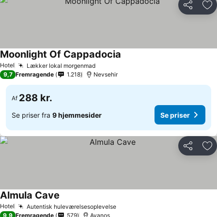
Del
Føj
Moonlight Of Cappadocia
Hotel
Lækker lokal morgenmad
9,7
Fremragende
1.218
Nevsehir
288 kr.
Af
Se priser fra
9 hjemmesider
Se priser
Del
Føj
Almula Cave
Hotel
Autentisk huleværelsesoplevelse
9,9
Fremragende
579
Avanos