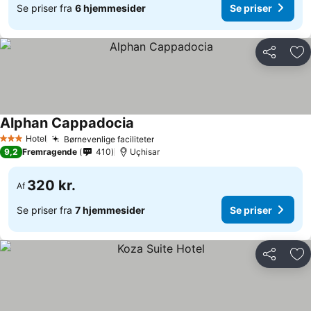
Se priser fra
6 hjemmesider
Se priser
Del
Føj
Alphan Cappadocia
Hotel
Børnevenlige faciliteter
3 Stjerner
9,2
Fremragende
410
Uçhisar
320 kr.
Af
Se priser fra
7 hjemmesider
Se priser
Del
Føj