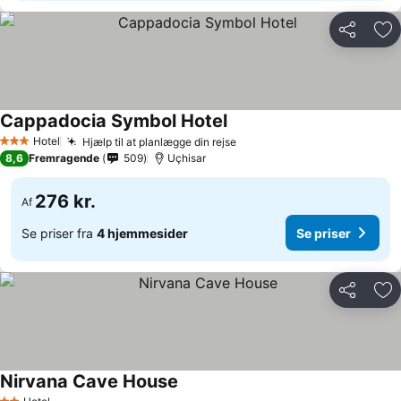
Del
Føj
Cappadocia Symbol Hotel
Hotel
Hjælp til at planlægge din rejse
3 Stjerner
8,6
Fremragende
509
Uçhisar
276 kr.
Af
Se priser fra
4 hjemmesider
Se priser
Del
Føj
Nirvana Cave House