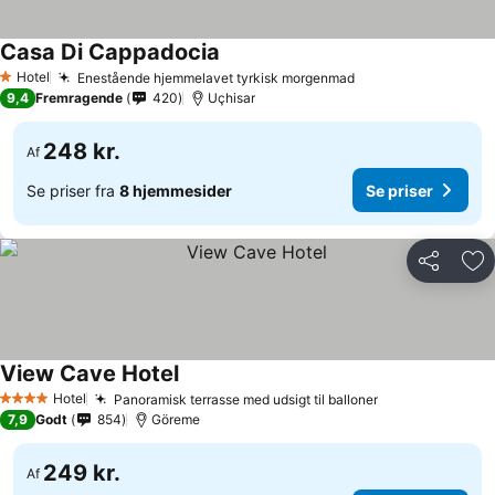
Casa Di Cappadocia
Hotel
Enestående hjemmelavet tyrkisk morgenmad
1 Stjerner
9,4
Fremragende
420
Uçhisar
248 kr.
Af
Se priser fra
8 hjemmesider
Se priser
Del
Føj
View Cave Hotel
Hotel
Panoramisk terrasse med udsigt til balloner
4 Stjerner
7,9
Godt
854
Göreme
249 kr.
Af