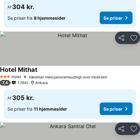
304 kr.
Af
Se priser fra
8 hjemmesider
Se priser
Del
Føj
Hotel Mithat
Hotel
Værelser med panoramaudsigt over moskéen
3 Stjerner
7,4
1.764
Ankara
305 kr.
Af
Se priser fra
11 hjemmesider
Se priser
Del
Føj