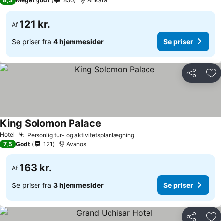
8,3
Meget godt
850
Ankara
121 kr.
Af
Se priser fra
4 hjemmesider
Se priser
Del
Føj
King Solomon Palace
Hotel
Personlig tur- og aktivitetsplanlægning
7,5
Godt
121
Avanos
163 kr.
Af
Se priser fra
3 hjemmesider
Se priser