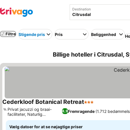
Destination
Filtre
Stigende pris
Pris
Beliggenhed
Ho
Billige hoteller i Citrusdal,
Cederkloof Botanical Retreat
3 Stjerner
Se priser
Privat jacuzzi og braai-
Fremragende
(1.712 bedømmels
8,9
faciliteter, Naturlig
Se priser
kildevandspool
Vælg datoer for at se nøjagtige priser