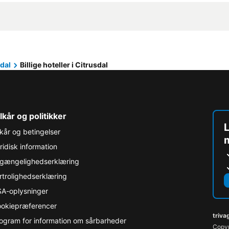
dal
Billige hoteller i Citrusdal
lkår og politikker
L
lkår og betingelser
ridisk information
lgængelighedserklæring
rtrolighedserklæring
A-oplysninger
okiepræferencer
triva
ogram for information om sårbarheder
Copyr