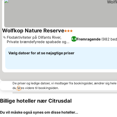
Wolfkop Nature Reserve
3 Stjerner
Se priser
Flodaktiviteter på Olifants River,
Fremragende
(982 be
8,8
Private brændefyrede spabade og
Se priser
dyppebassiner
Vælg datoer for at se nøjagtige priser
De priser og ledige datoer, vi modtager fra bookingsider, ændrer sig hele 
du føres videre til bookingsiden.
Billige hoteller nær Citrusdal
Du vil måske også synes om disse hoteller...