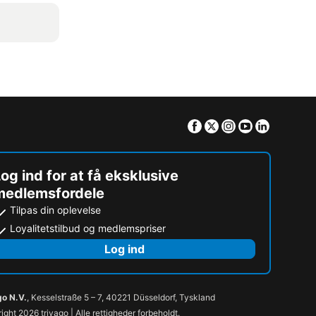
Facebook
Twitter
Instagram
Youtube
Linkedin
og ind for at få eksklusive
medlemsfordele
Tilpas din oplevelse
Loyalitetstilbud og medlemspriser
Log ind
go N.V.
, Kesselstraße 5 – 7, 40221 Düsseldorf, Tyskland
ight 2026 trivago | Alle rettigheder forbeholdt.