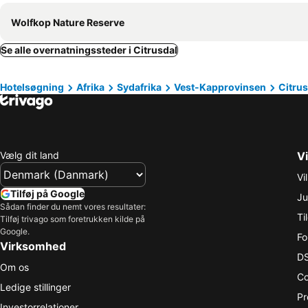
Wolfkop Nature Reserve
Se alle overnatningssteder i Citrusdal
Hotelsøgning
Afrika
Sydafrika
Vest-Kapprovinsen
Citrus
Vælg dit land
Vi
Vi
Tilføj på Google
Ju
Sådan finder du nemt vores resultater:
Ti
Tilføj trivago som foretrukken kilde på
Google.
Fo
Virksomhed
DS
Om os
Co
Ledige stillinger
Pr
Investorrelationer