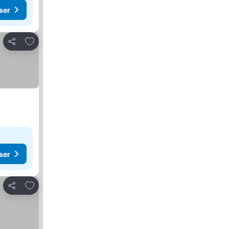
ser
Føj til favoritter
Del
ser
Føj til favoritter
Del