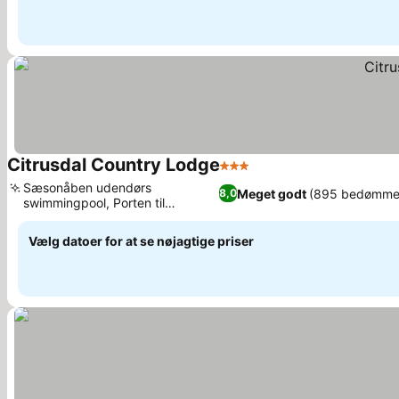
Citrusdal Country Lodge
3 Stjerner
Se priser
Sæsonåben udendørs
Meget godt
(895 bedømmel
8,0
swimmingpool, Porten til
Se priser
Cederberg-bjergene
Vælg datoer for at se nøjagtige priser