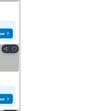
ser
Føj til favoritter
Del
ser