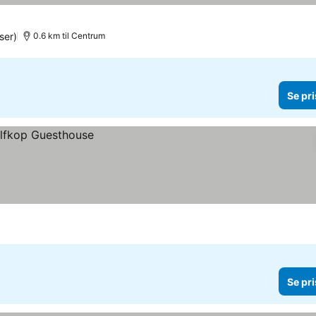
ser)
0.6 km til Centrum
Se pri
Se pri