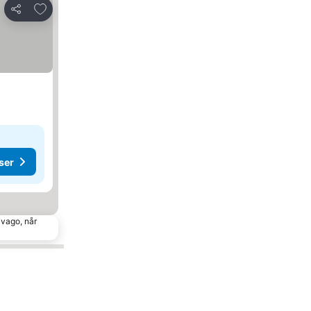
Føj til favoritter
Del
ser
ivago, når