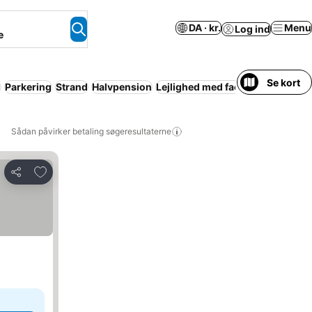
DA · kr.
Menu
Log ind
e
Se kort
l
Parkering
Strand
Halvpension
Lejlighed med faciliteter
Gratis a
Sådan påvirker betaling søgeresultaterne
Føj til favoritter
Del