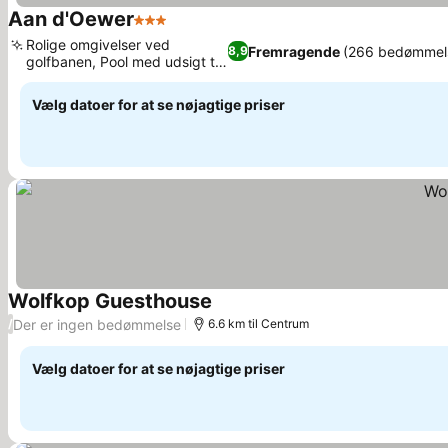
Aan d'Oewer
3 Stjerner
Se priser
Rolige omgivelser ved
Fremragende
(266 bedømmel
8,9
golfbanen, Pool med udsigt til
Se priser
bjergene
Vælg datoer for at se nøjagtige priser
Wolfkop Guesthouse
Se priser
Der er ingen bedømmelse
/
6.6 km til Centrum
Vælg datoer for at se nøjagtige priser