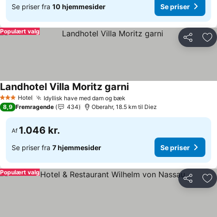
Se priser fra
10 hjemmesider
Se priser
Populært valg
Del
Føj
Landhotel Villa Moritz garni
Hotel
Idyllisk have med dam og bæk
3 Stjerner
8,9
Fremragende
434
Oberahr, 18.5 km til Diez
1.046 kr.
Af
Se priser fra
7 hjemmesider
Se priser
Populært valg
Del
Føj