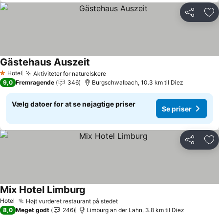
Del
Føj
Gästehaus Auszeit
Hotel
Aktiviteter for naturelskere
1 Stjerner
9,0
Fremragende
346
Burgschwalbach, 10.3 km til Diez
Vælg datoer for at se nøjagtige priser
Se priser
Del
Føj
Mix Hotel Limburg
Hotel
Højt vurderet restaurant på stedet
8,0
Meget godt
246
Limburg an der Lahn, 3.8 km til Diez