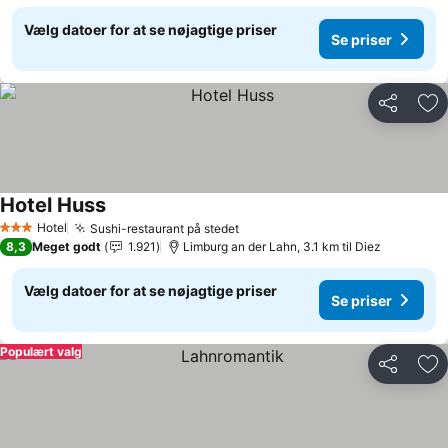
Vælg datoer for at se nøjagtige priser
Se priser
Del
Føj
Hotel Huss
Hotel
Sushi-restaurant på stedet
3 Stjerner
8,3
Meget godt
1.921
Limburg an der Lahn, 3.1 km til Diez
Vælg datoer for at se nøjagtige priser
Se priser
Populært valg
Del
Føj