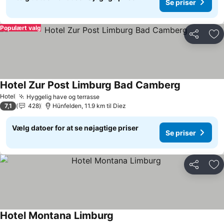
Se priser
Populært valg
Del
Føj
Hotel Zur Post Limburg Bad Camberg
Hotel
Hyggelig have og terrasse
7,1
428
Hünfelden, 11.9 km til Diez
Vælg datoer for at se nøjagtige priser
Se priser
Del
Føj
Hotel Montana Limburg