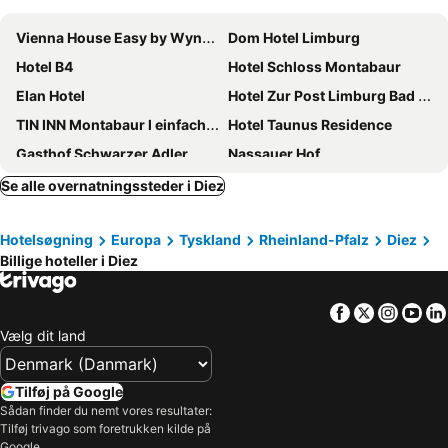
Vienna House Easy by Wyndham Limburg
Dom Hotel Limburg
Hotel B4
Hotel Schloss Montabaur
Elan Hotel
Hotel Zur Post Limburg Bad Camberg
TIN INN Montabaur l einfach gut - Das Hotel aus hochwertig ausgebauten Überseecontainern
Hotel Taunus Residence
Gasthof Schwarzer Adler
Nassauer Hof
Haus Am Fluss
Hotel Serways Heiligenroth
Se alle overnatningssteder i Diez
Hotel & Restaurant Wilhelm von Nassau
Hotel Huss
Hotelsøgning
Europa
Tyskland
Rheinland-Pfalz
Diez
Romantik Zimmermann
Hotel Amts-Apotheke
Billige hoteller i Diez
Hotel Gästehaus Priester
Hotel Montana Limburg
Hergenhahn
Gasthof zum Lahntal
Facebook
Twitter
Insta
Yo
Studentenmühle Hotel - Restaurant
Hotel - Restaurant BERGHOF
Vælg dit land
Hotel am Goetheberg
Hotel Schlemmer
Hotel Landgasthof Gemmer
Hotel Löwenguth
Tilføj på Google
Sådan finder du nemt vores resultater:
Lahnromantik
Hotel Restaurant LAHNHOF
Tilføj trivago som foretrukken kilde på
Google.