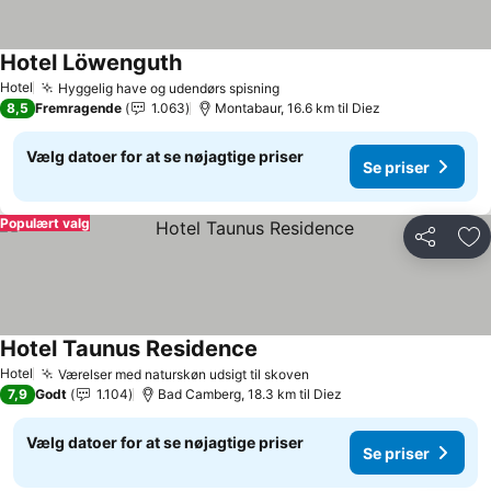
Hotel Löwenguth
Hotel
Hyggelig have og udendørs spisning
8,5
Fremragende
1.063
Montabaur, 16.6 km til Diez
Vælg datoer for at se nøjagtige priser
Se priser
Populært valg
Del
Føj
Hotel Taunus Residence
Hotel
Værelser med naturskøn udsigt til skoven
7,9
Godt
1.104
Bad Camberg, 18.3 km til Diez
Vælg datoer for at se nøjagtige priser
Se priser