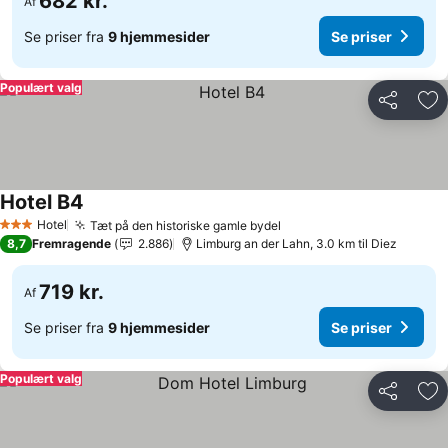
682 kr.
Af
Se priser fra
9 hjemmesider
Se priser
Populært valg
Del
Føj
Hotel B4
Hotel
Tæt på den historiske gamle bydel
3 Stjerner
8,7
Fremragende
2.886
Limburg an der Lahn, 3.0 km til Diez
719 kr.
Af
Se priser fra
9 hjemmesider
Se priser
Populært valg
Del
Føj