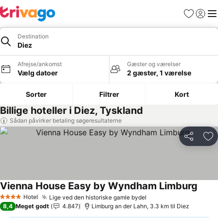
Favoritter
Log ind
Me
Destination
Diez
Afrejse/ankomst
Gæster og værelser
Vælg datoer
2 gæster, 1 værelse
Sorter
Filtrer
Kort
Billige hoteller i Diez, Tyskland
Sådan påvirker betaling søgeresultaterne
Del
Føj
Vienna House Easy by Wyndham Limburg
Hotel
Lige ved den historiske gamle bydel
4 Stjerner
8,4
Meget godt
4.847
Limburg an der Lahn, 3.3 km til Diez