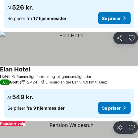
526 kr.
Af
Se priser fra
17 hjemmesider
Se priser
Del
Føj
Elan Hotel
Hotel
Rummelige familie- og lejlighedsmuligheder
7,5
Godt
2.424
Limburg an der Lahn, 4.9 km til Diez
549 kr.
Af
Se priser fra
9 hjemmesider
Se priser
Populært valg
Del
Føj