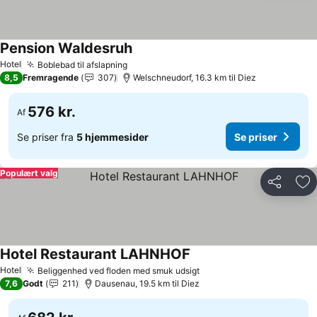
Pension Waldesruh
Hotel
Boblebad til afslapning
8,5
Fremragende
307
Welschneudorf, 16.3 km til Diez
576 kr.
Af
Se priser fra
5 hjemmesider
Se priser
Populært valg
Del
Føj
Hotel Restaurant LAHNHOF
Hotel
Beliggenhed ved floden med smuk udsigt
7,6
Godt
211
Dausenau, 19.5 km til Diez