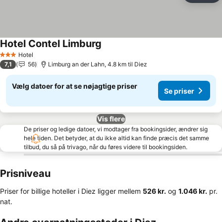
Hotel Contel Limburg
Hotel
3 Stjerner
7,1
56
Limburg an der Lahn, 4.8 km til Diez
Vælg datoer for at se nøjagtige priser
Se priser
Vis flere
De priser og ledige datoer, vi modtager fra bookingsider, ændrer sig
hele tiden. Det betyder, at du ikke altid kan finde præcis det samme
tilbud, du så på trivago, når du føres videre til bookingsiden.
Prisniveau
Priser for billige hoteller i Diez ligger mellem
‎526 kr.
og
‎1.046 kr.
pr.
nat.