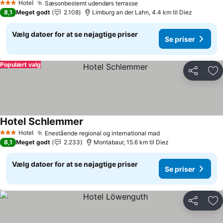
Hotel
Sæsonbestemt udendørs terrasse
3 Stjerner
8,1
Meget godt
2.108
Limburg an der Lahn, 4.4 km til Diez
Vælg datoer for at se nøjagtige priser
Se priser
Populært valg
Del
Føj
Hotel Schlemmer
Hotel
Enestående regional og international mad
3 Stjerner
8,1
Meget godt
2.233
Montabaur, 15.6 km til Diez
Vælg datoer for at se nøjagtige priser
Se priser
Del
Føj