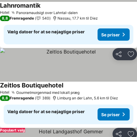
Lahnromantik
Hotel
Panoramaudsigt over Lahntal-dalen
8,8
Fremragende
540
Nassau, 17.7 km til Diez
Vælg datoer for at se nøjagtige priser
Se priser
Del
Føj
Zeitlos Boutiquehotel
Hotel
Gourmetmorgenmad med lokalt præg
8,8
Fremragende
389
Limburg an der Lahn, 5.6 km til Diez
Vælg datoer for at se nøjagtige priser
Se priser
Populært valg
Del