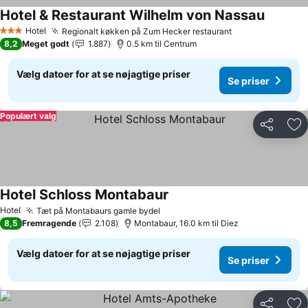
Hotel & Restaurant Wilhelm von Nassau
Hotel
Regionalt køkken på Zum Hecker restaurant
3 Stjerner
8,2
Meget godt
1.887
0.5 km til Centrum
Vælg datoer for at se nøjagtige priser
Se priser
Populært valg
Del
Føj
Hotel Schloss Montabaur
Hotel
Tæt på Montabaurs gamle bydel
8,5
Fremragende
2.108
Montabaur, 16.0 km til Diez
Vælg datoer for at se nøjagtige priser
Se priser