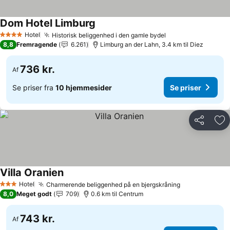
Dom Hotel Limburg
Hotel
Historisk beliggenhed i den gamle bydel
4 Stjerner
8,8
Fremragende
6.261
Limburg an der Lahn, 3.4 km til Diez
736 kr.
Af
Se priser fra
10 hjemmesider
Se priser
Del
Føj
Villa Oranien
Hotel
Charmerende beliggenhed på en bjergskråning
3 Stjerner
8,0
Meget godt
709
0.6 km til Centrum
743 kr.
Af