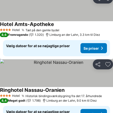
Del
Føj
Hotel Amts-Apotheke
Hotel
Tæt på den gamle bydel
4 Stjerner
8,6
Fremragende
1.320
Limburg an der Lahn, 3.3 km til Diez
Vælg datoer for at se nøjagtige priser
Se priser
Del
Føj
Ringhotel Nassau-Oranien
Hotel
Historisk bindingsværksbygning fra det 17. århundrede
4 Stjerner
8,4
Meget godt
1.798
Limburg an der Lahn, 9.0 km til Diez
Vælg datoer for at se nøjagtige priser