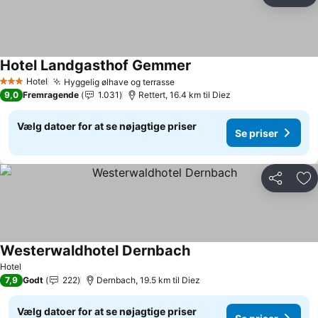
Føj
Hotel Landgasthof Gemmer
Hotel
Hyggelig ølhave og terrasse
3 Stjerner
9,0
Fremragende
1.031
Rettert, 16.4 km til Diez
Vælg datoer for at se nøjagtige priser
Se priser
Del
Føj
Westerwaldhotel Dernbach
Hotel
7,9
Godt
222
Dernbach, 19.5 km til Diez
Vælg datoer for at se nøjagtige priser