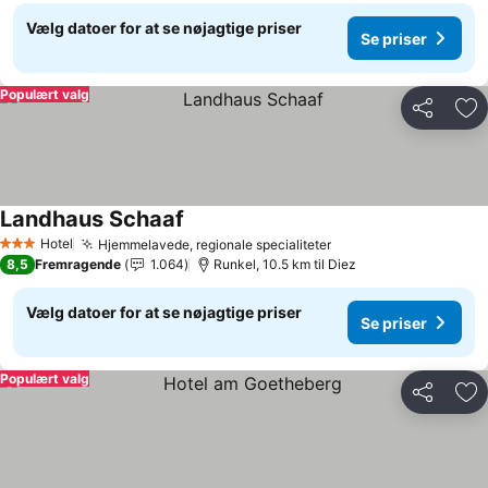
Vælg datoer for at se nøjagtige priser
Se priser
Populært valg
Del
Føj
Landhaus Schaaf
Hotel
Hjemmelavede, regionale specialiteter
3 Stjerner
8,5
Fremragende
1.064
Runkel, 10.5 km til Diez
Vælg datoer for at se nøjagtige priser
Se priser
Populært valg
Del
Føj