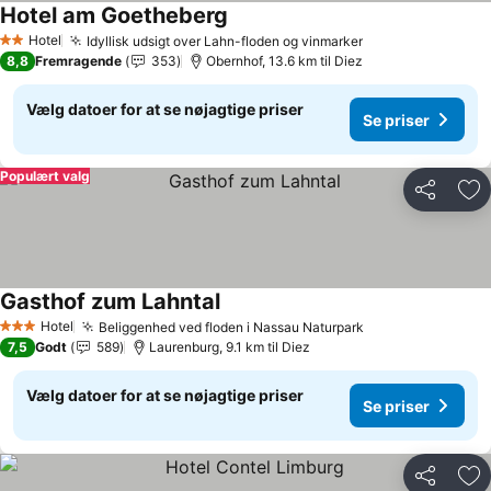
Hotel am Goetheberg
Hotel
Idyllisk udsigt over Lahn-floden og vinmarker
2 Stjerner
8,8
Fremragende
353
Obernhof, 13.6 km til Diez
Vælg datoer for at se nøjagtige priser
Se priser
Populært valg
Del
Føj
Gasthof zum Lahntal
Hotel
Beliggenhed ved floden i Nassau Naturpark
3 Stjerner
7,5
Godt
589
Laurenburg, 9.1 km til Diez
Vælg datoer for at se nøjagtige priser
Se priser
Del
Føj