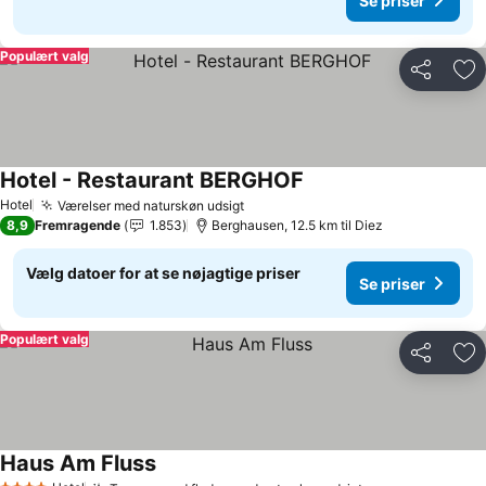
Se priser
Populært valg
Del
Føj
Hotel - Restaurant BERGHOF
Hotel
Værelser med naturskøn udsigt
8,9
Fremragende
1.853
Berghausen, 12.5 km til Diez
Vælg datoer for at se nøjagtige priser
Se priser
Populært valg
Del
Føj
Haus Am Fluss