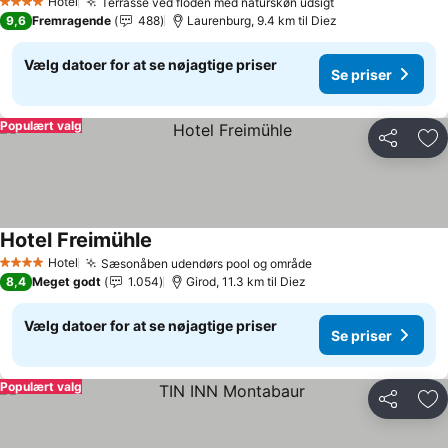
Hotel
Terrasse ved floden med naturskøn udsigt
4 Stjerner
9,6
Fremragende
488
Laurenburg, 9.4 km til Diez
Vælg datoer for at se nøjagtige priser
Se priser
Populært valg
Del
Føj
Hotel Freimühle
Hotel
Sæsonåben udendørs pool og område
4 Stjerner
8,4
Meget godt
1.054
Girod, 11.3 km til Diez
Vælg datoer for at se nøjagtige priser
Se priser
Populært valg
Del
Føj