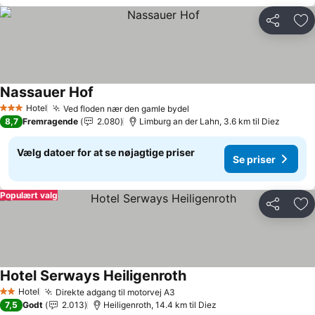
Del
Føj
Nassauer Hof
Hotel
Ved floden nær den gamle bydel
3 Stjerner
8,7
Fremragende
2.080
Limburg an der Lahn, 3.6 km til Diez
Vælg datoer for at se nøjagtige priser
Se priser
Populært valg
Del
Føj
Hotel Serways Heiligenroth
Hotel
Direkte adgang til motorvej A3
2 Stjerner
7,5
Godt
2.013
Heiligenroth, 14.4 km til Diez