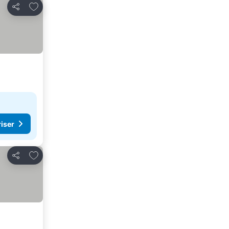
Føj til favoritter
Del
riser
Føj til favoritter
Del