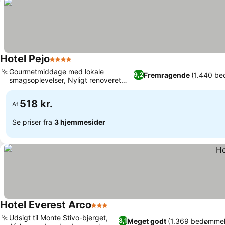
Hotel Pejo
4 Stjerner
Gourmetmiddage med lokale
Fremragende
(1.440 be
9,2
smagsoplevelser, Nyligt renoveret
elegance i bjergene
518 kr.
Af
Se priser fra
3 hjemmesider
Hotel Everest Arco
3 Stjerner
Udsigt til Monte Stivo-bjerget,
Meget godt
(1.369 bedømmel
8,1