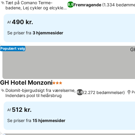
Tæt på Comano Terme-
Fremragende
(1.334 bedømme
8,9
badene, Lej cykler og elcykler
på stedet
490 kr.
Af
Se priser fra
3 hjemmesider
Populært valg
GH Hotel Monzoni
3 Stjerner
Dolomit-bjergudsigt fra værelserne,
(2.272 bedømmelser)
6,6
P
Indendørs pool til helårsbrug
512 kr.
Af
Se priser fra
15 hjemmesider