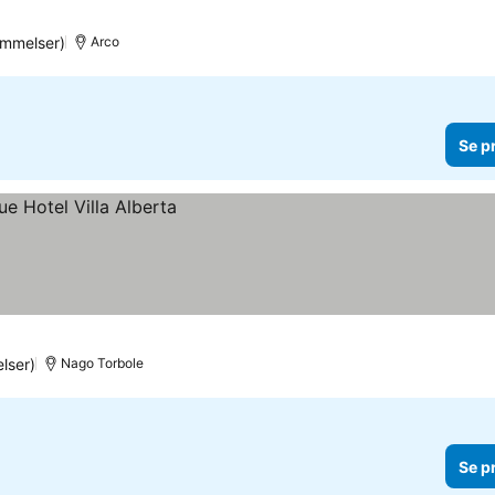
mmelser)
Arco
Se p
lser)
Nago Torbole
Se p