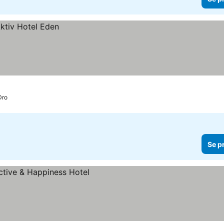
Dro
Se p