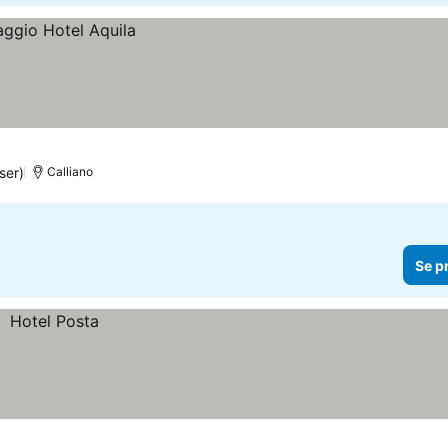
ser)
Calliano
Se p