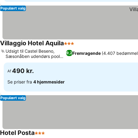
Populært valg
Villaggio Hotel Aquila
3 Stjerner
Udsigt til Castel Beseno,
Fremragende
(4.407 bedømmel
9,2
Sæsonåben udendørs pool
og have
490 kr.
Af
Se priser fra
4 hjemmesider
Populært valg
Hotel Posta
3 Stjerner