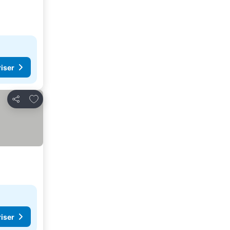
riser
Føj til favoritter
Del
riser