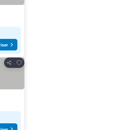
riser
Føj til favoritter
Del
riser