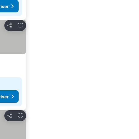
riser
Føj til favoritter
Del
riser
Føj til favoritter
Del