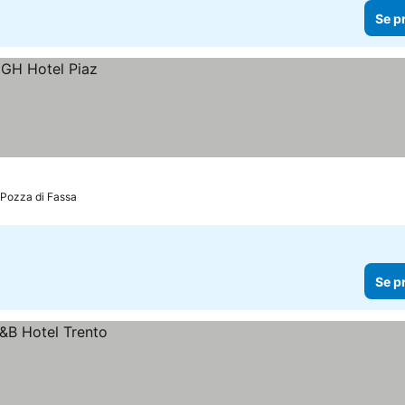
Se p
Pozza di Fassa
Se p