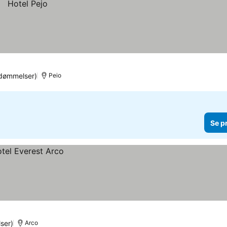
dømmelser)
Peio
Se p
ser)
Arco