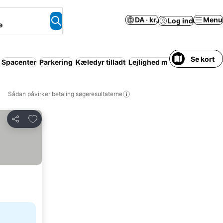
DA · kr.
Menu
Log ind
e
Se kort
Spacenter
Parkering
Kæledyr tilladt
Lejlighed med faciliteter
Re
Sådan påvirker betaling søgeresultaterne
Føj til favoritter
Del