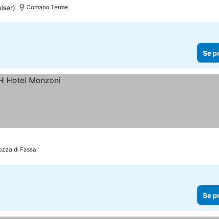
lser)
Comano Terme
Se p
ozza di Fassa
Se p