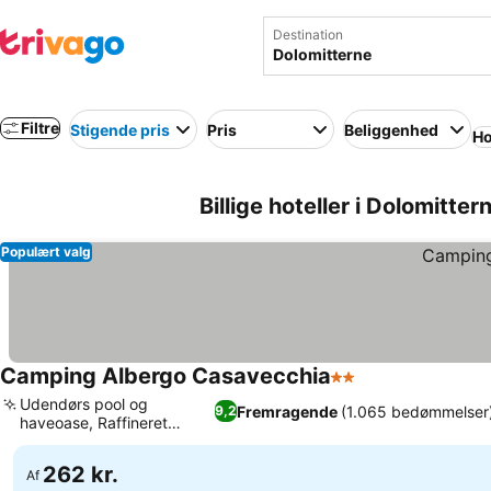
Destination
Filtre
Stigende pris
Pris
Beliggenhed
Ho
Billige hoteller i Dolomittern
Populært valg
Camping Albergo Casavecchia
2 Stjerner
Udendørs pool og
Fremragende
(1.065 bedømmelser
9,2
haveoase, Raffineret
regional mad
262 kr.
Af