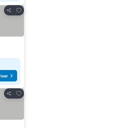
Føj til favoritter
Del
riser
Føj til favoritter
Del