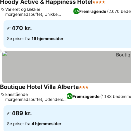
Hoody Active & Happiness Hotel
4 Stjerner
Varieret og lækker
Fremragende
(2.070 bedø
9,5
morgenmadsbuffet, Unikke
værelser med udsigt til slottet
470 kr.
Af
Se priser fra
16 hjemmesider
Boutique Hotel Villa Alberta
3 Stjerner
Enestående
Fremragende
(1.183 bedømme
9,2
morgenmadsbuffet, Udendørs
jacuzzi og havelounge
489 kr.
Af
Se priser fra
4 hjemmesider