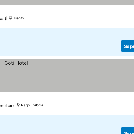
er)
Trento
Se p
melser)
Nago Torbole
Se p