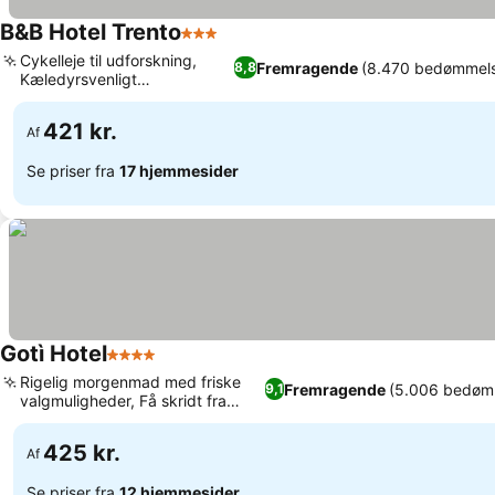
B&B Hotel Trento
3 Stjerner
Cykelleje til udforskning,
Fremragende
(8.470 bedømmels
8,8
Kæledyrsvenligt
overnatningssted
421 kr.
Af
Se priser fra
17 hjemmesider
Gotì Hotel
4 Stjerner
Rigelig morgenmad med friske
Fremragende
(5.006 bedøm
9,1
valgmuligheder, Få skridt fra
Gardasøen
425 kr.
Af
Se priser fra
12 hjemmesider