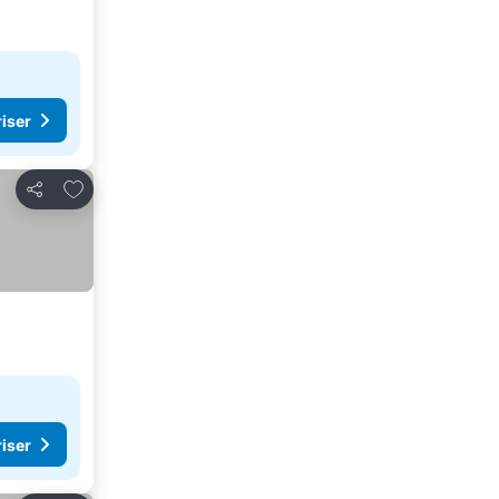
riser
Føj til favoritter
Del
riser