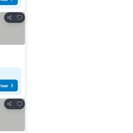
Føj til favoritter
Del
riser
Føj til favoritter
Del