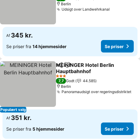
Berlin
Udsigt over Landwehrkanal
345 kr.
Af
Se priser fra
14 hjemmesider
Se priser
MEININGER Hotel Berlin
Del
Føj til favoritter
Hauptbahnhof
3 Stjerner
7,7
Godt
44.585
Berlin
Panoramaudsigt over regeringsdistriktet
Populært valg
351 kr.
Af
Se priser fra
5 hjemmesider
Se priser