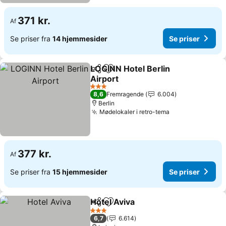
371 kr.
Af
Se priser fra
14 hjemmesider
Se priser
LOGINN Hotel Berlin
Del
Føj til favoritter
Airport
3 Stjerner
8,6
Fremragende
6.004
Berlin
Mødelokaler i retro-tema
377 kr.
Af
Se priser fra
15 hjemmesider
Se priser
Hotel Aviva
Del
Føj til favoritter
3 Stjerner
6,7
6.614