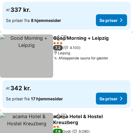
337 kr.
Af
Se priser fra
8 hjemmesider
Se priser
Good Morning + Leipzig
Del
Føj til favoritter
3 Stjerner
7,2
4.100
Leipzig
Afslappende sauna for gæster
342 kr.
Af
Se priser fra
17 hjemmesider
Se priser
acama Hotel & Hostel
Del
Føj til favoritter
Kreuzberg
2 Stjerner
7,9
Godt
9.080