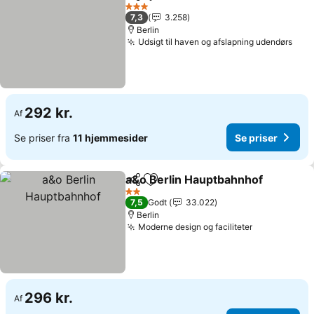
Del
Føj til favoritter
3 Stjerner
7,3
3.258
Berlin
Udsigt til haven og afslapning udendørs
292 kr.
Af
Se priser fra
11 hjemmesider
Se priser
a&o Berlin Hauptbahnhof
Del
Føj til favoritter
2 Stjerner
7,5
Godt
33.022
Berlin
Moderne design og faciliteter
296 kr.
Af