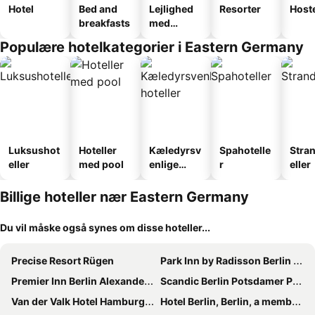
Hotel
Bed and
Lejlighed
Resorter
Host
breakfasts
med
faciliteter
Populære hotelkategorier i Eastern Germany
Luksushot
Hoteller
Kæledyrsv
Spahotelle
Stra
eller
med pool
enlige
r
eller
hoteller
Billige hoteller nær Eastern Germany
Du vil måske også synes om disse hoteller...
Precise Resort Rügen
Park Inn by Radisson Berlin Alexanderplatz
Premier Inn Berlin Alexanderplatz hotel
Scandic Berlin Potsdamer Platz
Van der Valk Hotel Hamburg-Wittenburg
Hotel Berlin, Berlin, a member of Radisson Individuals