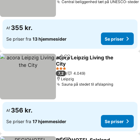
Central beliggenhed tæt på UNESCO-steder
355 kr.
Af
Se priser fra
13 hjemmesider
Se priser
acora Leipzig Living the
Del
Føj til favoritter
City
3 Stjerner
7,2
4.049
Leipzig
Sauna på stedet til afslapning
356 kr.
Af
Se priser fra
17 hjemmesider
Se priser