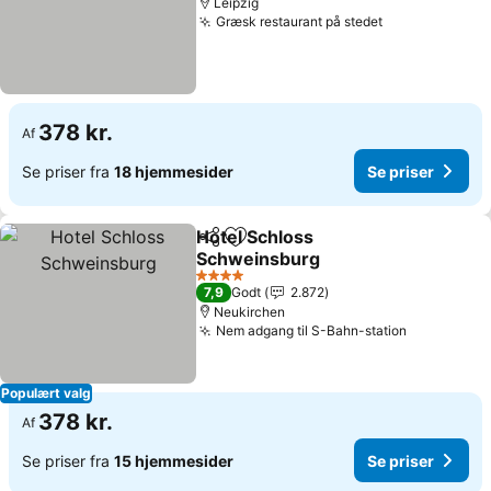
Leipzig
Græsk restaurant på stedet
378 kr.
Af
Se priser fra
18 hjemmesider
Se priser
Hotel Schloss
Del
Føj til favoritter
Schweinsburg
4 Stjerner
7,9
Godt
2.872
Neukirchen
Nem adgang til S-Bahn-station
Populært valg
378 kr.
Af
Se priser fra
15 hjemmesider
Se priser