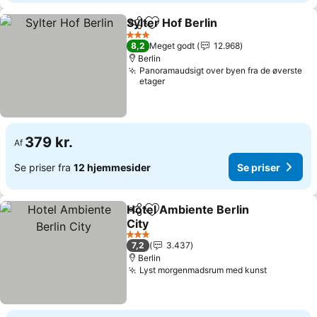
Sylter Hof Berlin
Del
Føj til favoritter
3 Stjerner
8,2
Meget godt
12.968
Berlin
Panoramaudsigt over byen fra de øverste
etager
379 kr.
Af
Se priser fra
12 hjemmesider
Se priser
Hotel Ambiente Berlin
Del
Føj til favoritter
City
3 Stjerner
7,2
3.437
Berlin
Lyst morgenmadsrum med kunst