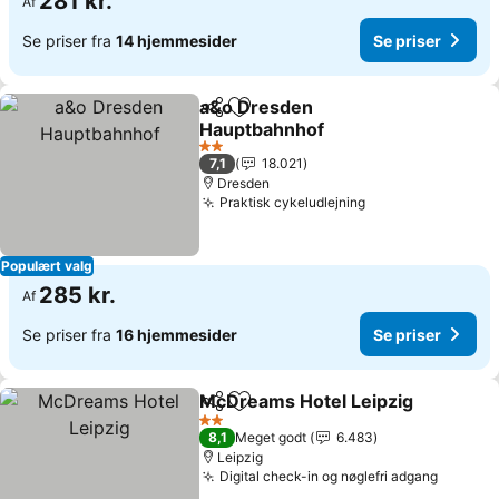
281 kr.
Af
Se priser fra
14 hjemmesider
Se priser
a&o Dresden
Del
Føj til favoritter
Hauptbahnhof
2 Stjerner
7,1
18.021
Dresden
Praktisk cykeludlejning
Populært valg
285 kr.
Af
Se priser fra
16 hjemmesider
Se priser
McDreams Hotel Leipzig
Del
Føj til favoritter
2 Stjerner
8,1
Meget godt
6.483
Leipzig
Digital check-in og nøglefri adgang