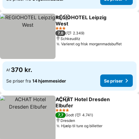
REGIOHOTEL Leipzig
Del
Føj til favoritter
West
3 Stjerner
7,0
2.349
Schkeuditz
Varieret og frisk morgenmadsbuffet
370 kr.
Af
Se priser fra
14 hjemmesider
Se priser
ACHAT Hotel Dresden
Del
Føj til favoritter
Elbufer
4 Stjerner
7,7
Godt
4.741
Dresden
Hjælp til ture og billetter