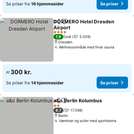
Se priser fra
16 hjemmesider
Se priser
DORMERO Hotel Dresden
Del
Føj til favoritter
Airport
4 Stjerner
7,9
Godt
3.009
Dresden
Wellnessområde med finsk sauna
300 kr.
Af
Se priser fra
14 hjemmesider
Se priser
a&o Berlin Kolumbus
Del
Føj til favoritter
2 Stjerner
6,7
17.098
Berlin
Værelser og suiter med sportstema