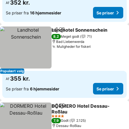
352 kr.
Af
Se priser fra
16 hjemmesider
Se priser
Landhotel Sonnenschein
Del
Føj til favoritter
8,2
Meget godt
71
Bad Liebenwerda
Muligheder for fiskeri
Populært valg
355 kr.
Af
Se priser fra
6 hjemmesider
Se priser
DORMERO Hotel Dessau-
Del
Føj til favoritter
Roßlau
4 Stjerner
7,9
Godt
2.125
Dessau-Roßlau