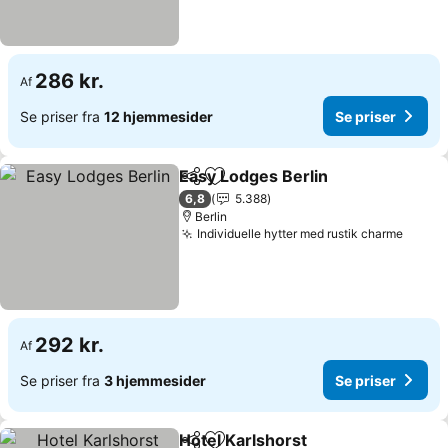
286 kr.
Af
Se priser fra
12 hjemmesider
Se priser
Easy Lodges Berlin
Del
Føj til favoritter
6,8
5.388
Berlin
Individuelle hytter med rustik charme
292 kr.
Af
Se priser fra
3 hjemmesider
Se priser
Hotel Karlshorst