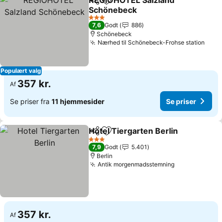
REGIOHOTEL Salzland
Del
Føj til favoritter
Schönebeck
3 Stjerner
7,6
Godt
886
Schönebeck
Nærhed til Schönebeck-Frohse station
Populært valg
357 kr.
Af
Se priser fra
11 hjemmesider
Se priser
Hotel Tiergarten Berlin
Del
Føj til favoritter
3 Stjerner
7,9
Godt
5.401
Berlin
Antik morgenmadsstemning
357 kr.
Af