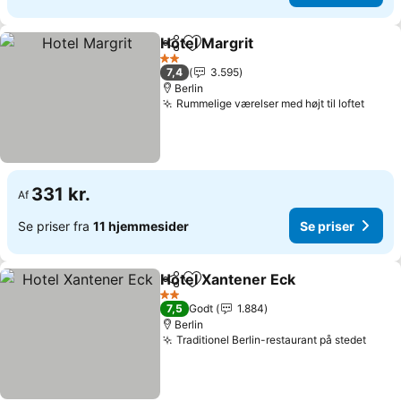
Hotel Margrit
Del
Føj til favoritter
2 Stjerner
7,4
3.595
Berlin
Rummelige værelser med højt til loftet
331 kr.
Af
Se priser fra
11 hjemmesider
Se priser
Hotel Xantener Eck
Del
Føj til favoritter
2 Stjerner
7,5
Godt
1.884
Berlin
Traditionel Berlin-restaurant på stedet