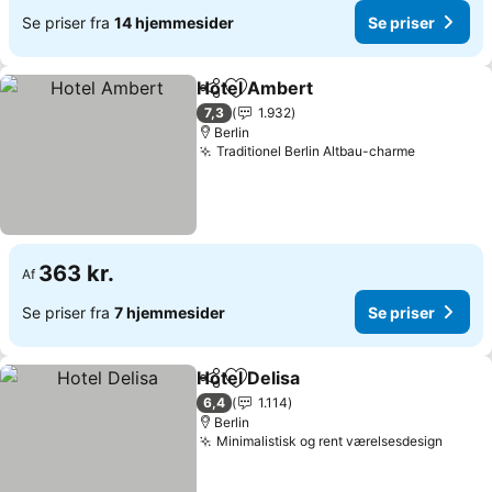
Se priser fra
14 hjemmesider
Se priser
Hotel Ambert
Del
Føj til favoritter
7,3
1.932
Berlin
Traditionel Berlin Altbau-charme
363 kr.
Af
Se priser fra
7 hjemmesider
Se priser
Hotel Delisa
Del
Føj til favoritter
6,4
1.114
Berlin
Minimalistisk og rent værelsesdesign