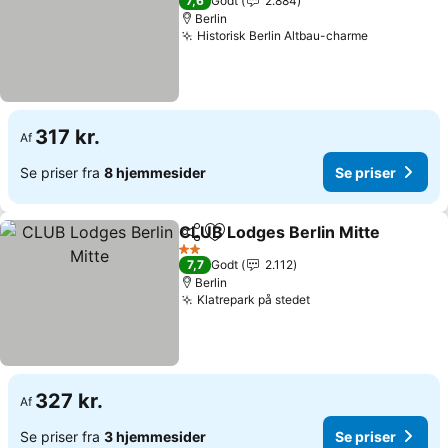
7,6
Godt
2.884
Berlin
Historisk Berlin Altbau-charme
317 kr.
Af
Se priser fra
8 hjemmesider
Se priser
CLUB Lodges Berlin Mitte
Del
Føj til favoritter
2 Stjerner
7,7
Godt
2.112
Berlin
Klatrepark på stedet
327 kr.
Af
Se priser fra
3 hjemmesider
Se priser