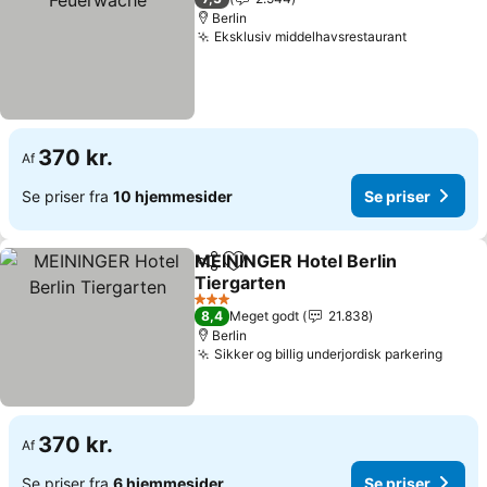
Berlin
Eksklusiv middelhavsrestaurant
370 kr.
Af
Se priser fra
10 hjemmesider
Se priser
MEININGER Hotel Berlin
Del
Føj til favoritter
Tiergarten
3 Stjerner
8,4
Meget godt
21.838
Berlin
Sikker og billig underjordisk parkering
370 kr.
Af
Se priser fra
6 hjemmesider
Se priser