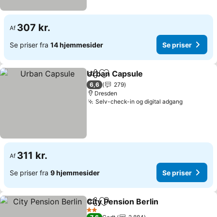
307 kr.
Af
Se priser fra
14 hjemmesider
Se priser
Urban Capsule
Del
Føj til favoritter
6,6
279
Dresden
Selv-check-in og digital adgang
311 kr.
Af
Se priser fra
9 hjemmesider
Se priser
City Pension Berlin
Del
Føj til favoritter
2 Stjerner