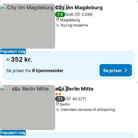
City Inn Magdeburg
Del
Føj til favoritter
7,5
Godt
2.096
Magdeburg
Nyt og moderne
Populært valg
352 kr.
Af
Se priser fra
8 hjemmesider
Se priser
a&o Berlin Mitte
Del
Føj til favoritter
2 Stjerner
7,1
40.577
Berlin
Udendørs terrasse til afslapning
Populært valg