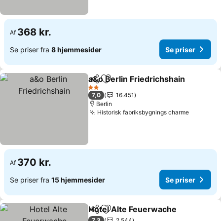
368 kr.
Af
Se priser fra
8 hjemmesider
Se priser
a&o Berlin Friedrichshain
Del
Føj til favoritter
2 Stjerner
7,0
16.451
Berlin
Historisk fabriksbygnings charme
370 kr.
Af
Se priser fra
15 hjemmesider
Se priser
Hotel Alte Feuerwache
Del
Føj til favoritter
7,3
2.544