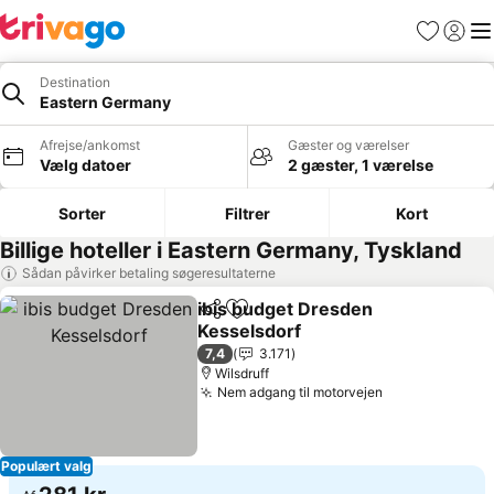
Favoritter
Log ind
Me
Destination
Eastern Germany
Afrejse/ankomst
Gæster og værelser
Vælg datoer
2 gæster, 1 værelse
Sorter
Filtrer
Kort
Billige hoteller i Eastern Germany, Tyskland
Sådan påvirker betaling søgeresultaterne
ibis budget Dresden
Del
Føj til favoritter
Kesselsdorf
7,4
3.171
Wilsdruff
Nem adgang til motorvejen
Populært valg