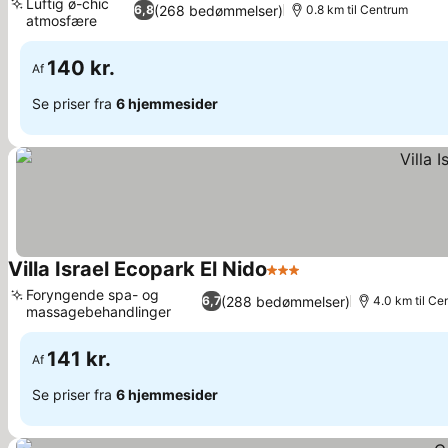
Luftig ø-chic
(268 bedømmelser)
6,8
0.8 km til Centrum
atmosfære
140 kr.
Af
Se priser fra
6 hjemmesider
Villa Israel Ecopark El Nido
3 Stjerner
Foryngende spa- og
(288 bedømmelser)
6,7
4.0 km til Ce
massagebehandlinger
141 kr.
Af
Se priser fra
6 hjemmesider