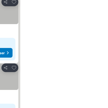
Føj til favoritter
Del
ser
Føj til favoritter
Del