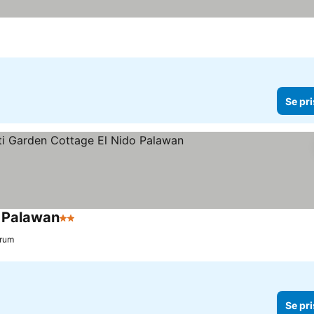
Se pri
o Palawan
2 Stjerner
trum
Se pri