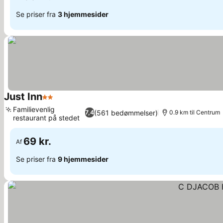
Se priser fra
3 hjemmesider
Just Inn
2 Stjerner
Familievenlig
(561 bedømmelser)
7,4
0.9 km til Centrum
restaurant på stedet
69 kr.
Af
Se priser fra
9 hjemmesider