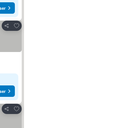
ser
Føj til favoritter
Del
ser
Føj til favoritter
Del