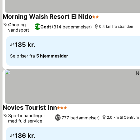
Morning Walsh Resort El Nido
2 Stjerner
Øhop og
Godt
(314 bedømmelser)
7,6
0.4 km fra stranden
vandsport
185 kr.
Af
Se priser fra
5 hjemmesider
Novies Tourist Inn
3 Stjerner
Spa-behandlinger
(777 bedømmelser)
7,1
2.0 km til Centrum
med fuld service
186 kr.
Af