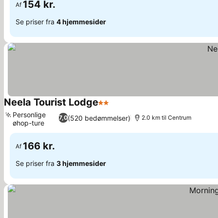
154 kr.
Af
Se priser fra
4 hjemmesider
Neela Tourist Lodge
2 Stjerner
Personlige
(520 bedømmelser)
7,0
2.0 km til Centrum
øhop-ture
166 kr.
Af
Se priser fra
3 hjemmesider