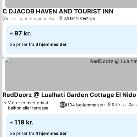
C DJACOB HAVEN AND TOURIST INN
Der er ingen bedømmelse
/
0.9 km til Centrum
97 kr.
Af
Se priser fra
3 hjemmesider
RedDoorz @ Lualhati Garden Cottage El Nid
Værelser med privat
(104 bedømmelser)
4,5
0.6 km til Cen
balkon eller terrasse
119 kr.
Af
Se priser fra
4 hjemmesider