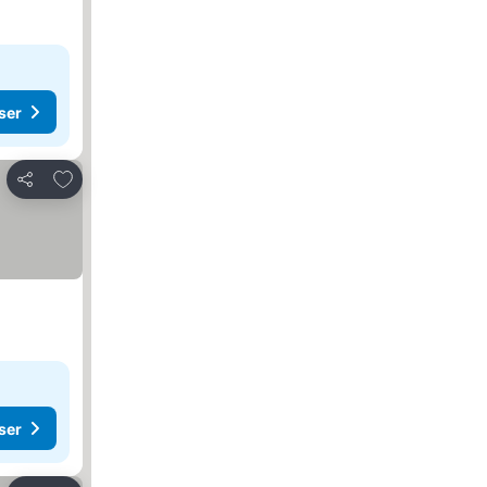
ser
Føj til favoritter
Del
ser