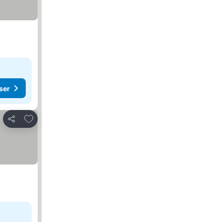
ser
Føj til favoritter
Del