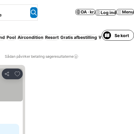
DA · kr.
Menu
Log ind
e
Se kort
and
Pool
Aircondition
Resort
Gratis afbestilling
Wi-fi
Lejlighed m
Sådan påvirker betaling søgeresultaterne
Føj til favoritter
Del