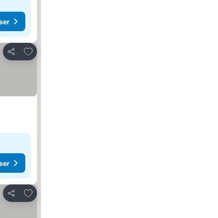
ser
Føj til favoritter
Del
ser
Føj til favoritter
Del