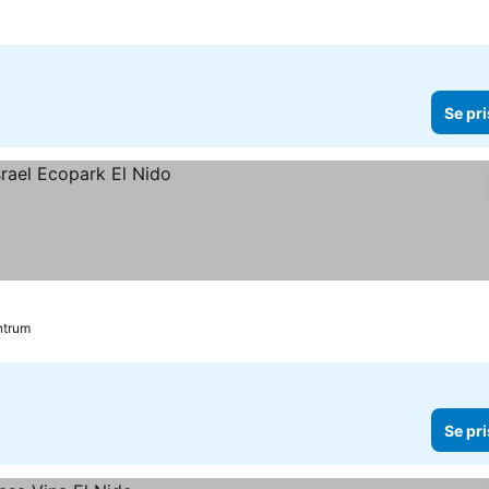
Se pri
ntrum
Se pri