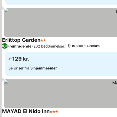
Erlittop Garden
2 Stjerner
Fremragende
(262 bedømmelser)
9,2
19.8 km til Centrum
129 kr.
Af
Se priser fra
3 hjemmesider
MAYAD El Nido Inn
3 Stjerner