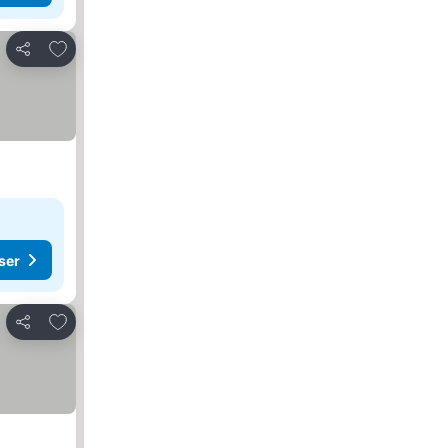
Føj til favoritter
Del
ser
Føj til favoritter
Del