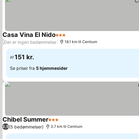
Casa Vina El Nido
3 Stjerner
Der er ingen bedømmelse
/
18.1 km til Centrum
151 kr.
Af
Se priser fra
5 hjemmesider
Chibel Summer
3 Stjerner
(5 bedømmelser)
2,5
3.7 km til Centrum