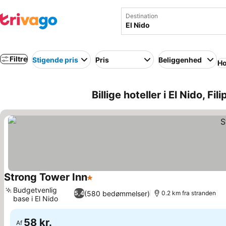
Destination
Filtre
Stigende pris
Pris
Beliggenhed
Ho
Billige hoteller i El Nido, Fil
Strong Tower Inn
1 Stjerner
Budgetvenlig
(580 bedømmelser)
5,4
0.2 km fra stranden
base i El Nido
58 kr.
Af