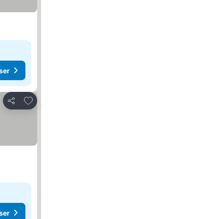
ser
Føj til favoritter
Del
ser