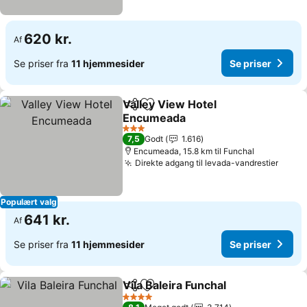
620 kr.
Af
Se priser fra
11 hjemmesider
Se priser
Valley View Hotel
Del
Føj til favoritter
Encumeada
3 Stjerner
7,5
Godt
1.616
Encumeada, 15.8 km til Funchal
Direkte adgang til levada-vandrestier
Populært valg
641 kr.
Af
Se priser fra
11 hjemmesider
Se priser
Vila Baleira Funchal
Del
Føj til favoritter
4 Stjerner