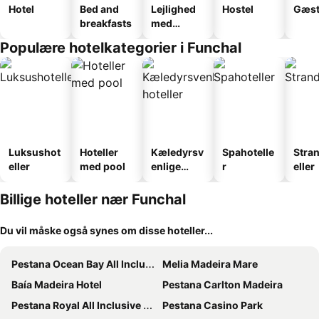
Hotel
Bed and
Lejlighed
Hostel
Gæst
breakfasts
med
faciliteter
Populære hotelkategorier i Funchal
Luksushot
Hoteller
Kæledyrsv
Spahotelle
Stra
eller
med pool
enlige
r
eller
hoteller
Billige hoteller nær Funchal
Du vil måske også synes om disse hoteller...
Pestana Ocean Bay All Inclusive
Melia Madeira Mare
Baía Madeira Hotel
Pestana Carlton Madeira
Pestana Royal All Inclusive Ocean & Spa Resort
Pestana Casino Park