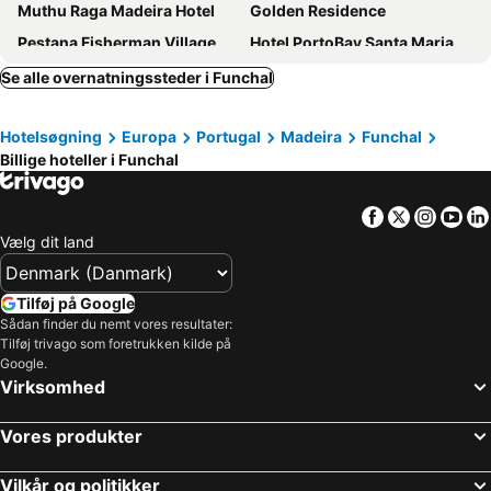
Muthu Raga Madeira Hotel
Golden Residence
Pestana Fisherman Village
Hotel PortoBay Santa Maria - PortoBay - Adults Only
TUI BLUE Madeira Gardens
Pestana Promenade
Se alle overnatningssteder i Funchal
The Cliff Bay - PortoBay
Dorisol Buganvilia Studio Hotel
Hotelsøgning
Europa
Portugal
Madeira
Funchal
Quinta da Penha de Franca
Hotel Madeira
Billige hoteller i Funchal
The Editory Garden Carmo Funchal
NEXT - by Savoy Signature
Barceló Funchal Oldtown
Garajau Madeira Hotel
Facebook
Twitter
Insta
Yo
Vidamar Resorts Madeira
Enotel Lido
Vælg dit land
Vila Baleira Funchal
Hotel Riu Madeira
Savoy Palace
Pestana Grand
Tilføj på Google
Sådan finder du nemt vores resultater:
Allegro Madeira - Adults Only
The Views Baia - Adults Only
Tilføj trivago som foretrukken kilde på
Hotel Duas Torres
Pestana CR7 Funchal
Google.
Virksomhed
Pestana Village
Hotel Porto Mare - PortoBay
The Editory Ocean Way Funchal
Hotel Escola
Vores produkter
Pestana Vila Lido Madeira
Flag Hotel Madeira - Ribeira Brava
Vilkår og politikker
Pestana Churchill Bay
The Vine Hotel