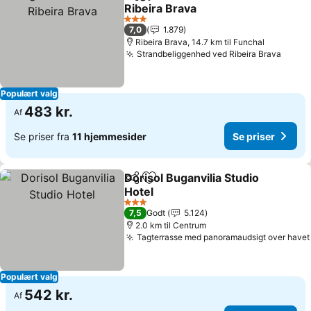
Del
Føj til favoritter
Ribeira Brava
3 Stjerner
7,0
1.879
Ribeira Brava, 14.7 km til Funchal
Strandbeliggenhed ved Ribeira Brava
Populært valg
483 kr.
Af
Se priser fra
11 hjemmesider
Se priser
Dorisol Buganvilia Studio
Del
Føj til favoritter
Hotel
3 Stjerner
7,5
Godt
5.124
2.0 km til Centrum
Tagterrasse med panoramaudsigt over havet
Populært valg
542 kr.
Af