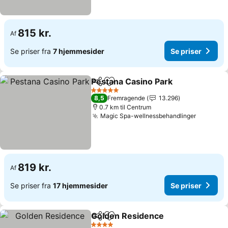
815 kr.
Af
Se priser fra
7 hjemmesider
Se priser
Pestana Casino Park
Del
Føj til favoritter
5 Stjerner
8,5
Fremragende
13.296
0.7 km til Centrum
Magic Spa-wellnessbehandlinger
819 kr.
Af
Se priser fra
17 hjemmesider
Se priser
Golden Residence
Del
Føj til favoritter