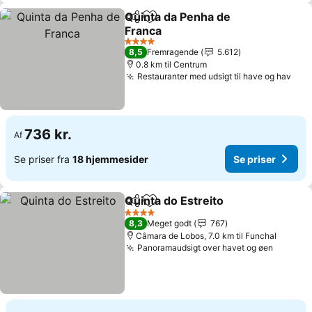
Quinta da Penha de
Del
Føj til favoritter
Franca
4 Stjerner
8,5
Fremragende
5.612
0.8 km til Centrum
Restauranter med udsigt til have og hav
736 kr.
Af
Se priser fra
18 hjemmesider
Se priser
Quinta do Estreito
Del
Føj til favoritter
4 Stjerner
8,3
Meget godt
767
Câmara de Lobos, 7.0 km til Funchal
Panoramaudsigt over havet og øen