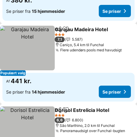
380 kr.
Af
Se priser fra
15 hjemmesider
Se priser
Garajau Madeira Hotel
Del
Føj til favoritter
3 Stjerner
7,1
5.587
Caniço, 5.4 km til Funchal
Flere udendørs pools med havudsigt
Populært valg
441 kr.
Af
Se priser fra
14 hjemmesider
Se priser
Dorisol Estrelicia Hotel
Del
Føj til favoritter
3 Stjerner
6,6
6.800
Sâo Marthino, 2.0 km til Funchal
Panoramaudsigt over Funchal-bugten