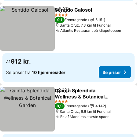
Sentido Galosol
Del
Føj til favoritter
4 Stjerner
9,1
Fremragende
5.151
Santa Cruz, 7.3 km til Funchal
Atlantis Restaurant på klippetoppen
912 kr.
Af
Se priser fra
10 hjemmesider
Se priser
Quinta Splendida
Del
Føj til favoritter
Wellness & Botanical
Garden
4 Stjerner
8,9
Fremragende
4.142
Santa Cruz, 6.6 km til Funchal
En af Madeiras største spaer