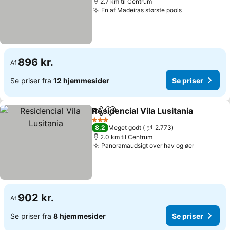
2.7 km til Centrum
En af Madeiras største pools
896 kr.
Af
Se priser fra
12 hjemmesider
Se priser
Residencial Vila Lusitania
Del
Føj til favoritter
3 Stjerner
8,2
Meget godt
2.773
2.0 km til Centrum
Panoramaudsigt over hav og øer
902 kr.
Af
Se priser fra
8 hjemmesider
Se priser