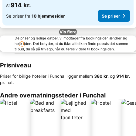
914 kr.
Af
Se priser fra
10 hjemmesider
Se priser
Vis flere
De priser og ledige datoer, vi modtager fra bookingsider, ændrer sig
hele tiden. Det betyder, at du ikke altid kan finde præcis det samme
tilbud, du så på trivago, når du føres videre til bookingsiden.
Prisniveau
Priser for billige hoteller i Funchal ligger mellem
‎380 kr.
og
‎914 kr.
pr. nat.
Andre overnatningssteder i Funchal