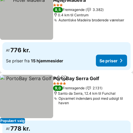
Hotel Madeira
Del
Føj til favoritter
3 Stjerner
8,5
Fremragende
3.382
0.4 km til Centrum
Autentiske Madeira broderede værelser
776 kr.
Af
Se priser fra
15 hjemmesider
Se priser
PortoBay Serra Golf
Del
Føj til favoritter
4 Stjerner
9,0
Fremragende
2.131
Santo da Serra, 12.4 km til Funchal
Opvarmet indendørs pool med udsigt til
haven
Populært valg
778 kr.
Af