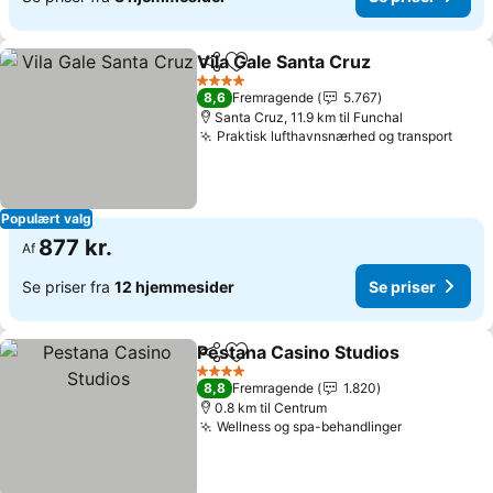
Vila Gale Santa Cruz
Del
Føj til favoritter
4 Stjerner
8,6
Fremragende
5.767
Santa Cruz, 11.9 km til Funchal
Praktisk lufthavnsnærhed og transport
Populært valg
877 kr.
Af
Se priser fra
12 hjemmesider
Se priser
Pestana Casino Studios
Del
Føj til favoritter
4 Stjerner
8,8
Fremragende
1.820
0.8 km til Centrum
Wellness og spa-behandlinger