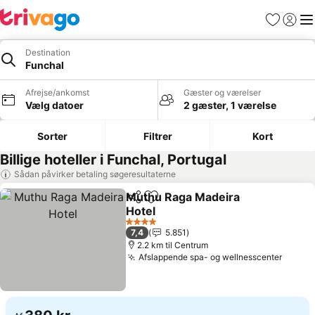
Favoritter
Log ind
Me
Destination
Funchal
Afrejse/ankomst
Gæster og værelser
Vælg datoer
2 gæster, 1 værelse
Sorter
Filtrer
Kort
Billige hoteller i Funchal, Portugal
Sådan påvirker betaling søgeresultaterne
Muthu Raga Madeira
Del
Føj til favoritter
Hotel
4 Stjerner
7,4
5.851
2.2 km til Centrum
Afslappende spa- og wellnesscenter