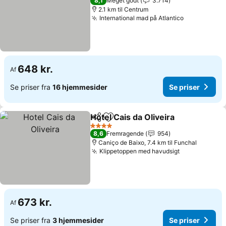
8,1
Meget godt
3.714
2.1 km til Centrum
International mad på Atlantico
648 kr.
Af
Se priser fra
16 hjemmesider
Se priser
Hotel Cais da Oliveira
Del
Føj til favoritter
4 Stjerner
8,6
Fremragende
954
Caniço de Baixo, 7.4 km til Funchal
Klippetoppen med havudsigt
673 kr.
Af
Se priser fra
3 hjemmesider
Se priser