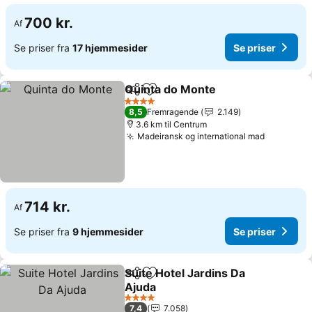
700 kr.
Af
Se priser fra
17 hjemmesider
Se priser
Quinta do Monte
Del
Føj til favoritter
4 Stjerner
8,5
Fremragende
2.149
3.6 km til Centrum
Madeiransk og international mad
714 kr.
Af
Se priser fra
9 hjemmesider
Se priser
Suite Hotel Jardins Da
Del
Føj til favoritter
Ajuda
4 Stjerner
7,4
7.058