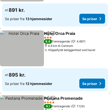
891 kr.
Af
Se priser fra
13 hjemmesider
Se priser
Hotel Orca Praia
Del
Føj til favoritter
3 Stjerner
8,6
Fremragende
4.667
4.6 km til Centrum
Klippefyldt beliggenhed ved havet
895 kr.
Af
Se priser fra
12 hjemmesider
Se priser
Pestana Promenade
Del
Føj til favoritter
4 Stjerner
9,1
Fremragende
7.124