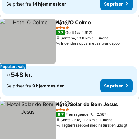
Se priser fra
14 hjemmesider
Se priser
Hotel O Colmo
Del
Føj til favoritter
4 Stjerner
7,7
Godt
1.912
Santana, 18.0 km til Funchal
Indendørs opvarmet saltvandspool
Populært valg
548 kr.
Af
Se priser fra
9 hjemmesider
Se priser
Hotel Solar do Bom Jesus
Del
Føj til favoritter
4 Stjerner
8,7
Fremragende
2.587
Santa Cruz, 11.8 km til Funchal
Tagterrassepool med naturskøn udsigt