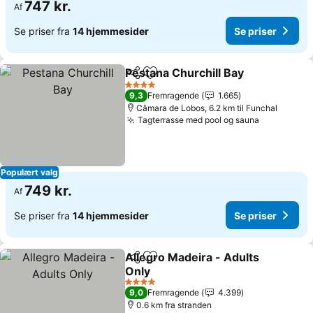
747 kr.
Af
Se priser fra
14 hjemmesider
Se priser
Pestana Churchill Bay
Del
Føj til favoritter
4 Stjerner
9,3
Fremragende
1.665
Câmara de Lobos, 6.2 km til Funchal
Tagterrasse med pool og sauna
Populært valg
749 kr.
Af
Se priser fra
14 hjemmesider
Se priser
Allegro Madeira - Adults
Del
Føj til favoritter
Only
4 Stjerner
9,0
Fremragende
4.399
0.6 km fra stranden