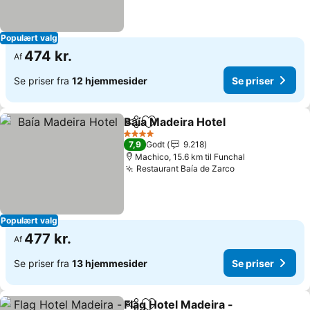
Populært valg
474 kr.
Af
Se priser fra
12 hjemmesider
Se priser
Baía Madeira Hotel
Del
Føj til favoritter
4 Stjerner
7,9
Godt
9.218
Machico, 15.6 km til Funchal
Restaurant Baía de Zarco
Populært valg
477 kr.
Af
Se priser fra
13 hjemmesider
Se priser
Flag Hotel Madeira -