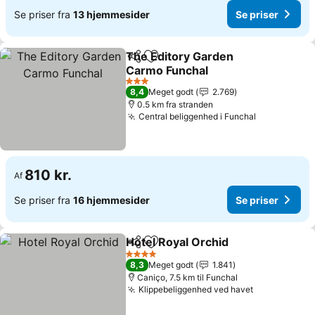
Se priser fra
13 hjemmesider
Se priser
The Editory Garden
Del
Føj til favoritter
Carmo Funchal
3 Stjerner
8,4
Meget godt
2.769
0.5 km fra stranden
Central beliggenhed i Funchal
810 kr.
Af
Se priser fra
16 hjemmesider
Se priser
Hotel Royal Orchid
Del
Føj til favoritter
4 Stjerner
8,3
Meget godt
1.841
Caniço, 7.5 km til Funchal
Klippebeliggenhed ved havet