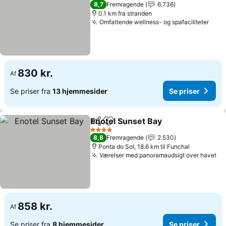
4 Stjerner
8,7
Fremragende
6.736
0.1 km fra stranden
Omfattende wellness- og spafaciliteter
830 kr.
Af
Se priser fra
13 hjemmesider
Se priser
Enotel Sunset Bay
Del
Føj til favoritter
4 Stjerner
8,8
Fremragende
2.530
Ponta do Sol, 18.6 km til Funchal
Værelser med panoramaudsigt over havet
858 kr.
Af
Se priser fra
8 hjemmesider
Se priser