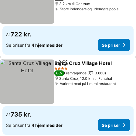
3.2 km til Centrum
Store indendørs og udendørs pools
722 kr.
Af
Se priser fra
4 hjemmesider
Se priser
Santa Cruz Village Hotel
Del
Føj til favoritter
4 Stjerner
8,5
Fremragende
3.660
Santa Cruz, 12.0 km til Funchal
Varieret mad på Loural restaurant
735 kr.
Af
Se priser fra
4 hjemmesider
Se priser