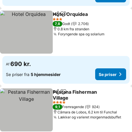
Hotel Orquidea
Del
Føj til favoritter
3 Stjerner
7,8
Godt
2.706
0.8 km fra stranden
Foryngende spa og solarium
690 kr.
Af
Se priser fra
5 hjemmesider
Se priser
Pestana Fisherman
Del
Føj til favoritter
Village
4 Stjerner
9,1
Fremragende
924
Câmara de Lobos, 6.2 km til Funchal
Lækker og varieret morgenmadsbuffet