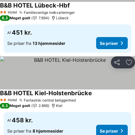
B&B HOTEL Lübeck-Hbf
Hotel
Familievenlige indkvarteringer
2 Stjerner
8,3
Meget godt
7.894
Lübeck
451 kr.
Af
Se priser fra
13 hjemmesider
Se priser
Del
Føj
B&B HOTEL Kiel-Holstenbrücke
Hotel
Fantastisk central beliggenhed
2 Stjerner
8,3
Meget godt
2.866
Kiel
458 kr.
Af
Se priser fra
8 hjemmesider
Se priser