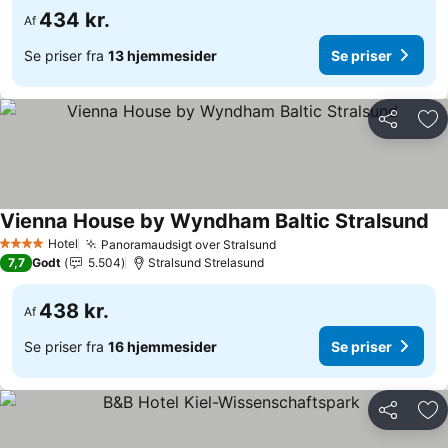
434 kr.
Af
Se priser fra
13 hjemmesider
Se priser
Del
Føj
Vienna House by Wyndham Baltic Stralsund
Hotel
Panoramaudsigt over Stralsund
4 Stjerner
7,7
Godt
5.504
Stralsund Strelasund
438 kr.
Af
Se priser fra
16 hjemmesider
Se priser
Del
Føj