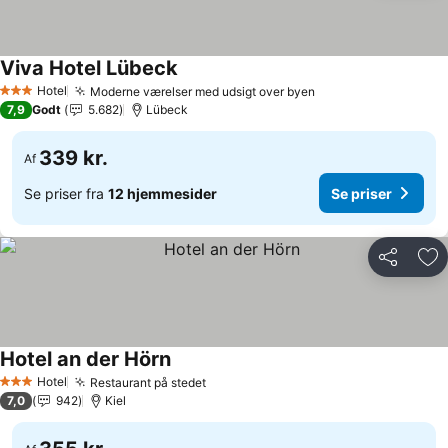
Viva Hotel Lübeck
Hotel
Moderne værelser med udsigt over byen
3 Stjerner
7,9
Godt
5.682
Lübeck
339 kr.
Af
Se priser fra
12 hjemmesider
Se priser
Del
Føj
Hotel an der Hörn
Hotel
Restaurant på stedet
3 Stjerner
7,0
942
Kiel