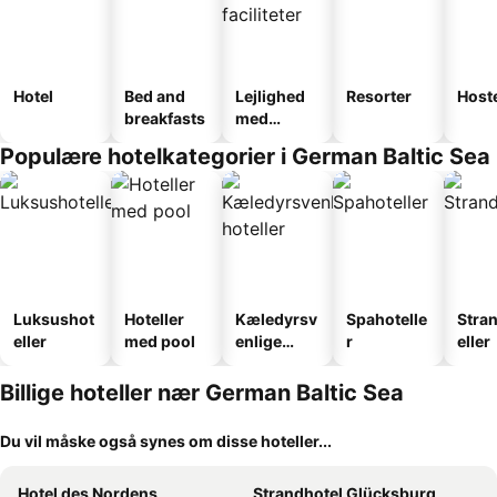
Hotel
Bed and
Lejlighed
Resorter
Host
breakfasts
med
faciliteter
Populære hotelkategorier i German Baltic Sea
Luksushot
Hoteller
Kæledyrsv
Spahotelle
Stra
eller
med pool
enlige
r
eller
hoteller
Billige hoteller nær German Baltic Sea
Du vil måske også synes om disse hoteller...
Hotel des Nordens
Strandhotel Glücksburg