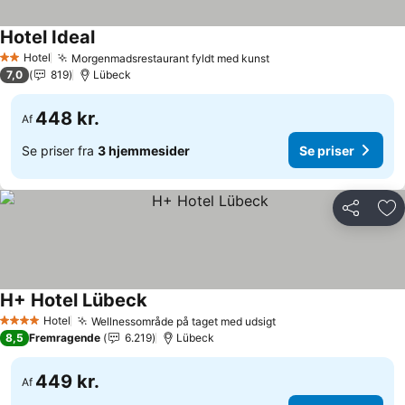
Hotel Ideal
Hotel
Morgenmadsrestaurant fyldt med kunst
2 Stjerner
7,0
819
Lübeck
448 kr.
Af
Se priser fra
3 hjemmesider
Se priser
Del
Føj
H+ Hotel Lübeck
Hotel
Wellnessområde på taget med udsigt
4 Stjerner
8,5
Fremragende
6.219
Lübeck
449 kr.
Af