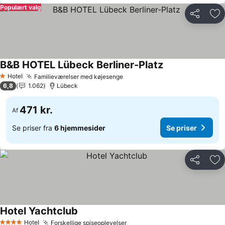
Populært valg
Del
Føj
B&B HOTEL Lübeck Berliner-Platz
Hotel
Familieværelser med køjesenge
1 Stjerner
6,8
1.062
Lübeck
471 kr.
Af
Se priser fra
6 hjemmesider
Se priser
Del
Føj
Hotel Yachtclub
Hotel
Forskellige spiseoplevelser