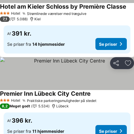
Hotel am Kieler Schloss by Première Classe
Hotel
Strømlinede værelser med trægulve
3 Stjerner
7,1
5.088
Kiel
391 kr.
Af
Se priser fra
14 hjemmesider
Se priser
Del
Føj
Premier Inn Lübeck City Centre
Hotel
Praktiske parkeringsmuligheder på stedet
3 Stjerner
8,2
Meget godt
5.534
Lübeck
396 kr.
Af
Se priser fra
11 hjemmesider
Se priser