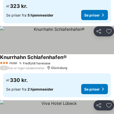
323 kr.
Af
Se priser fra
5 hjemmesider
Se priser
Del
Føj
Knurrhahn Schlafenhafen®
Hotel
Fredfyldt haveoase
3 Stjerner
/
Glücksburg
Der er ingen bedømmelse
330 kr.
Af
Se priser fra
2 hjemmesider
Se priser
Del
Føj