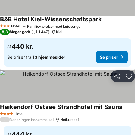
B&B Hotel Kiel-Wissenschaftspark
Hotel
Familieværelser med køjesenge
3 Stjerner
8,3
Meget godt
1.447
Kiel
440 kr.
Af
Se priser fra
13 hjemmesider
Se priser
Del
Føj
Heikendorf Ostsee Strandhotel mit Sauna
Hotel
4 Stjerner
/
Heikendorf
Der er ingen bedømmelse
444 kr.
Af