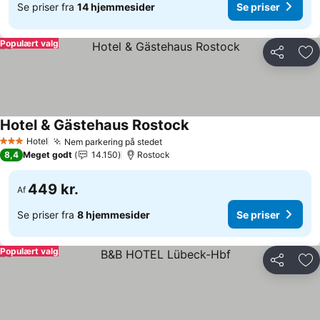
Se priser fra
14 hjemmesider
Se priser
Populært valg
Del
Føj
Hotel & Gästehaus Rostock
Hotel
Nem parkering på stedet
3 Stjerner
8,4
Meget godt
14.150
Rostock
449 kr.
Af
Se priser fra
8 hjemmesider
Se priser
Populært valg
Del
Føj