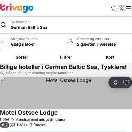
Favoritter
Log ind
Me
Destination
German Baltic Sea
Afrejse/ankomst
Gæster og værelser
Vælg datoer
2 gæster, 1 værelse
Sorter
Filtrer
Kort
Billige hoteller i German Baltic Sea, Tyskland
Sådan påvirker betaling søgeresultaterne
Del
Føj
Motel Ostsee Lodge
Hotel
Værelser med udsigt til naturen
6,7
1.384
Ratekau