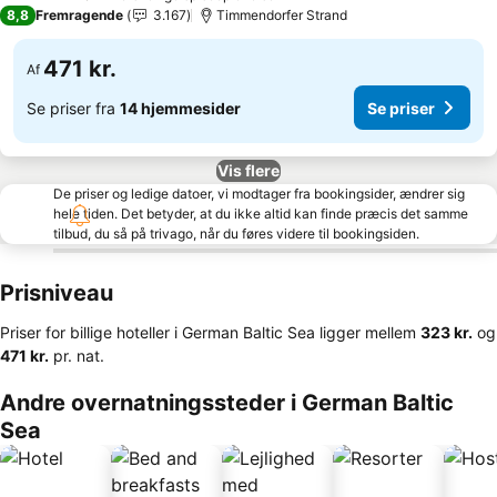
4 Stjerner
8,8
Fremragende
3.167
Timmendorfer Strand
471 kr.
Af
Se priser fra
14 hjemmesider
Se priser
Vis flere
De priser og ledige datoer, vi modtager fra bookingsider, ændrer sig
hele tiden. Det betyder, at du ikke altid kan finde præcis det samme
tilbud, du så på trivago, når du føres videre til bookingsiden.
Prisniveau
Priser for billige hoteller i German Baltic Sea ligger mellem
‎323 kr.
og
‎471 kr.
pr. nat.
Andre overnatningssteder i German Baltic
Sea