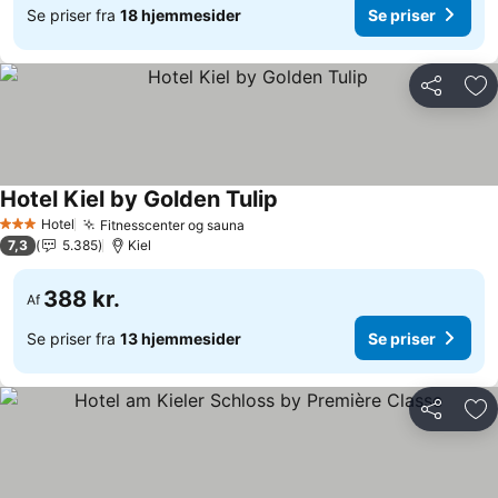
Se priser fra
18 hjemmesider
Se priser
Del
Føj
Hotel Kiel by Golden Tulip
Hotel
Fitnesscenter og sauna
3 Stjerner
7,3
5.385
Kiel
388 kr.
Af
Se priser fra
13 hjemmesider
Se priser
Del
Føj