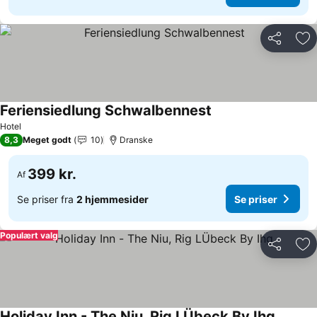
Del
Føj
Feriensiedlung Schwalbennest
Hotel
8,3
Meget godt
10
Dranske
399 kr.
Af
Se priser fra
2 hjemmesider
Se priser
Populært valg
Del
Føj
Holiday Inn - The Niu, Rig LÜbeck By Ihg