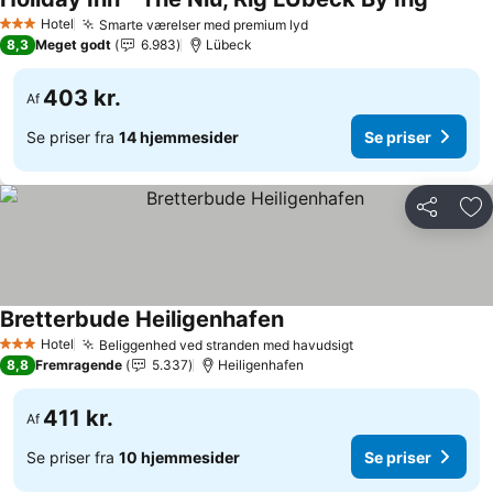
Hotel
Smarte værelser med premium lyd
3 Stjerner
8,3
Meget godt
6.983
Lübeck
403 kr.
Af
Se priser fra
14 hjemmesider
Se priser
Del
Føj
Bretterbude Heiligenhafen
Hotel
Beliggenhed ved stranden med havudsigt
3 Stjerner
8,8
Fremragende
5.337
Heiligenhafen
411 kr.
Af
Se priser fra
10 hjemmesider
Se priser