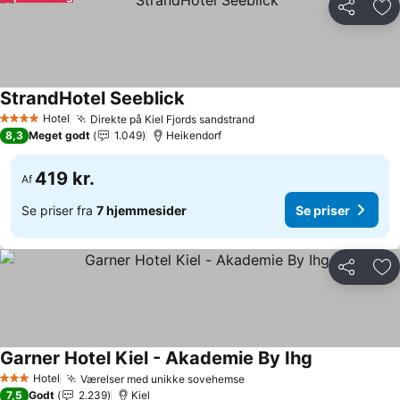
Del
Føj
StrandHotel Seeblick
Hotel
Direkte på Kiel Fjords sandstrand
4 Stjerner
8,3
Meget godt
1.049
Heikendorf
419 kr.
Af
Se priser fra
7 hjemmesider
Se priser
Del
Føj
Garner Hotel Kiel - Akademie By Ihg
Hotel
Værelser med unikke sovehemse
3 Stjerner
7,5
Godt
2.239
Kiel