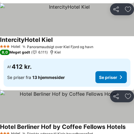
Del
Føj
IntercityHotel Kiel
Hotel
Panoramaudsigt over Kiel Fjord og havn
3 Stjerner
8,0
Meget godt
6.111
Kiel
412 kr.
Af
Se priser fra
13 hjemmesider
Se priser
Del
Føj
Hotel Berliner Hof by Coffee Fellows Hotels
Hotel
Direkte adgang til Kiels hovedbanegård