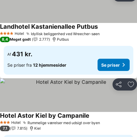
Landhotel Kastanienallee Putbus
Hotel
Idyllisk beliggenhed ved Wreecher-søen
4 Stjerner
8,4
Meget godt
2.777
Putbus
431 kr.
Af
Se priser fra
12 hjemmesider
Se priser
Del
Føj
Hotel Astor Kiel by Campanile
Hotel
Rummelige værelser med udsigt over byen
3 Stjerner
7,1
7.815
Kiel