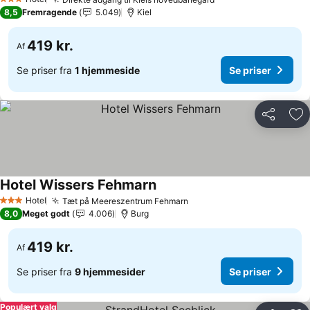
3 Stjerner
8,5
Fremragende
5.049
Kiel
419 kr.
Af
Se priser fra
1 hjemmeside
Se priser
Del
Føj
Hotel Wissers Fehmarn
Hotel
Tæt på Meereszentrum Fehmarn
3 Stjerner
8,0
Meget godt
4.006
Burg
419 kr.
Af
Se priser fra
9 hjemmesider
Se priser
Populært valg