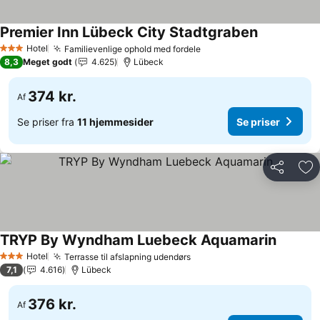
Premier Inn Lübeck City Stadtgraben
Hotel
Familievenlige ophold med fordele
3 Stjerner
8,3
Meget godt
4.625
Lübeck
374 kr.
Af
Se priser fra
11 hjemmesider
Se priser
Del
Føj
TRYP By Wyndham Luebeck Aquamarin
Hotel
Terrasse til afslapning udendørs
3 Stjerner
7,1
4.616
Lübeck
376 kr.
Af