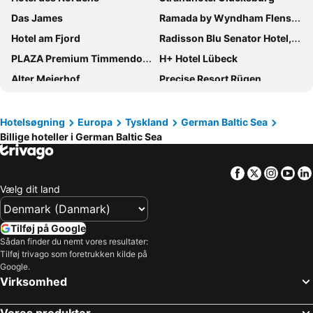
Das James
Ramada by Wyndham Flensburg
Hotel am Fjord
Radisson Blu Senator Hotel, Lübeck
PLAZA Premium Timmendorfer Strand
H+ Hotel Lübeck
Alter Meierhof
Precise Resort Rügen
Hotel Hafen Flensburg
Romantik Hotel Waldschlösschen
Central Hotel
Hotel Alte Post Flensburg
Hotelsøgning
Europa
Tyskland
German Baltic Sea
Billige hoteller i German Baltic Sea
Premier Inn Lübeck City Centre
Park Inn by Radisson Lubeck
Hampton by Hilton Kiel
ATLANTIC Hotel Lübeck
Facebook
Twitter
Insta
Yo
Hotel Dieksee - Collection by Ligula
Maritim Hotel Bellevue Kiel
Vælg dit land
Premier Inn Lübeck City Stadtgraben
Landgasthof Tarp
Hotel IV Jahreszeiten Lübeck
IntercityHotel Lübeck
Tilføj på Google
B&B HOTEL Flensburg-City
Steigenberger Conti Hansa
Sådan finder du nemt vores resultater:
Tilføj trivago som foretrukken kilde på
Strandhotel Weissenhäuser Strand
Hotel Kiel-Schwedenkai
Google.
Virksomhed
Hotel Astor Kiel by Campanile
SlowDown Bottsand Hotel und Spa
Hotel Yachtclub
Boutiquehotel Petuh
Vores produkter