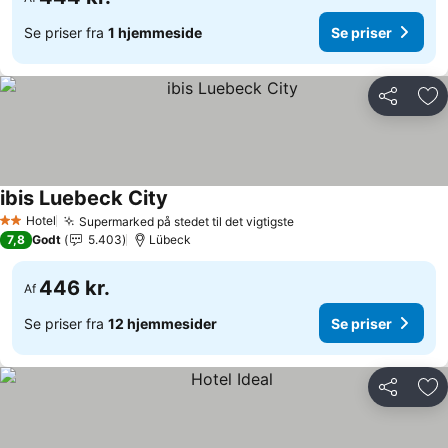
Se priser fra
1 hjemmeside
Se priser
Del
Føj
ibis Luebeck City
Hotel
Supermarked på stedet til det vigtigste
2 Stjerner
7,8
Godt
5.403
Lübeck
446 kr.
Af
Se priser fra
12 hjemmesider
Se priser
Del
Føj