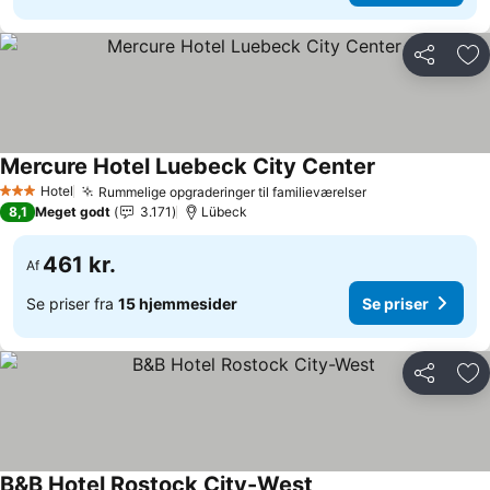
Del
Føj
Mercure Hotel Luebeck City Center
Hotel
Rummelige opgraderinger til familieværelser
3 Stjerner
8,1
Meget godt
3.171
Lübeck
461 kr.
Af
Se priser fra
15 hjemmesider
Se priser
Del
Føj
B&B Hotel Rostock City-West