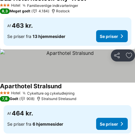
Hotel
Familievenlige indkvarteringer
3 Stjerner
8,3
Meget godt
4.184
Rostock
463 kr.
Af
Se priser fra
13 hjemmesider
Se priser
Del
Føj
Aparthotel Stralsund
Hotel
Cykelture og cykeludlejning
3 Stjerner
7,8
Godt
908
Stralsund Strelasund
464 kr.
Af
Se priser fra
6 hjemmesider
Se priser