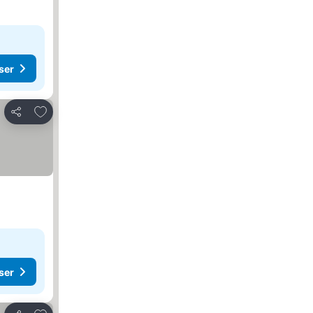
ser
Føj til favoritter
Del
ser