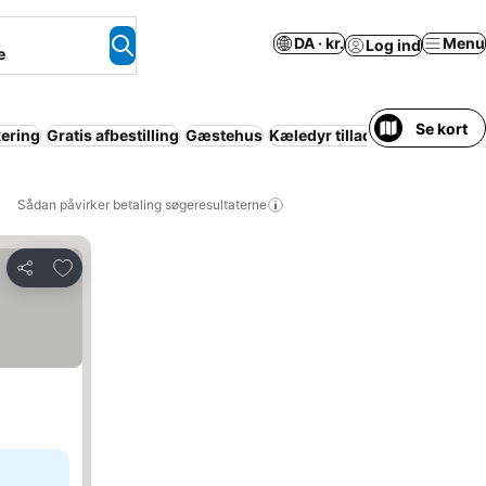
DA · kr.
Menu
Log ind
e
Se kort
ering
Gratis afbestilling
Gæstehus
Kæledyr tilladt
Sådan påvirker betaling søgeresultaterne
Føj til favoritter
Del