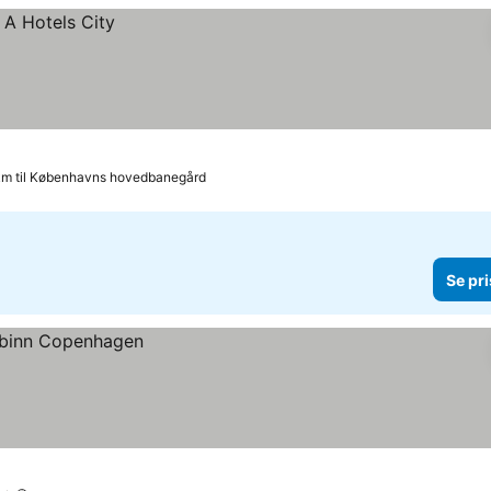
km til Københavns hovedbanegård
Se pri