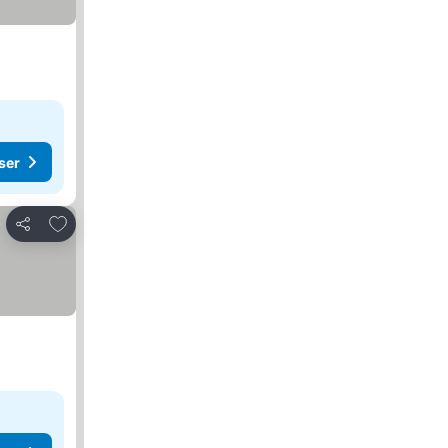
ser
Føj til favoritter
Del