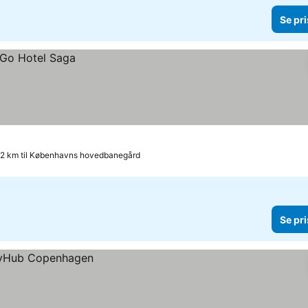
Se pri
.2 km til Københavns hovedbanegård
Se pri