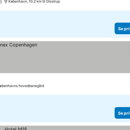
)
København, 10.2 km til Glostrup
Se pri
 Københavns hovedbanegård
Se pri