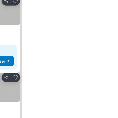
Føj til favoritter
Del
ser
Føj til favoritter
Del