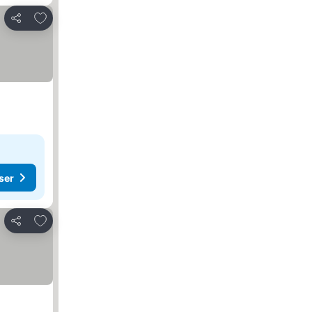
Føj til favoritter
Del
ser
Føj til favoritter
Del