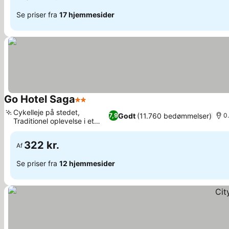
Se priser fra
17 hjemmesider
Go Hotel Saga
2 Stjerner
Cykelleje på stedet,
Godt
(11.760 bedømmelser)
7,9
0
Traditionel oplevelse i et
byhus
322 kr.
Af
Se priser fra
12 hjemmesider