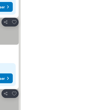
ser
Føj til favoritter
Del
ser
Føj til favoritter
Del