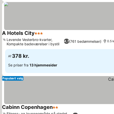
A Hotels City
3 Stjerner
Levende Vesterbro-kvarter,
(761 bedømmelser)
4,7
0.5 
Kompakte badeværelser i bystil
378 kr.
Af
Se priser fra
13 hjemmesider
Populært valg
Cabinn Copenhagen
2 Stjerner
Fitness- og loungeområde på stedet,