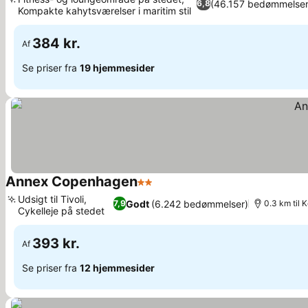
(46.157 bedømmelser
6,8
Kompakte kahytsværelser i maritim stil
384 kr.
Af
Se priser fra
19 hjemmesider
Annex Copenhagen
2 Stjerner
Udsigt til Tivoli,
Godt
(6.242 bedømmelser)
7,9
0.3 km til
Cykelleje på stedet
393 kr.
Af
Se priser fra
12 hjemmesider