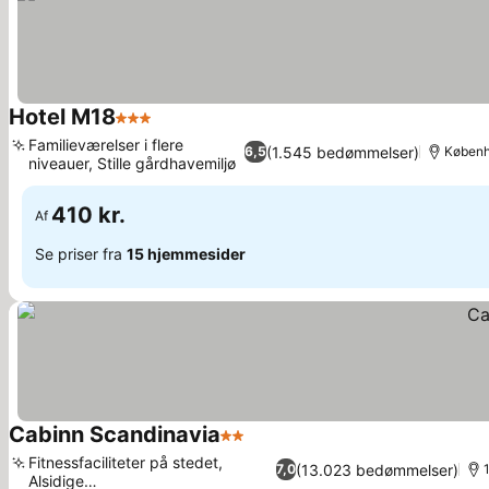
Hotel M18
3 Stjerner
Familieværelser i flere
(1.545 bedømmelser)
6,5
Københa
niveauer, Stille gårdhavemiljø
410 kr.
Af
Se priser fra
15 hjemmesider
Cabinn Scandinavia
2 Stjerner
Fitnessfaciliteter på stedet,
(13.023 bedømmelser)
7,0
Alsidige