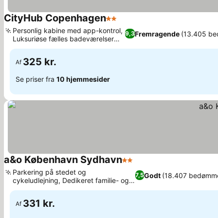
CityHub Copenhagen
2 Stjerner
Personlig kabine med app-kontrol,
Fremragende
(13.405 be
9,3
Luksuriøse fælles badeværelser
med sauna
325 kr.
Af
Se priser fra
10 hjemmesider
a&o København Sydhavn
2 Stjerner
Parkering på stedet og
Godt
(18.407 bedømme
7,5
cykeludlejning, Dedikeret familie- og
børnelegeområde
331 kr.
Af