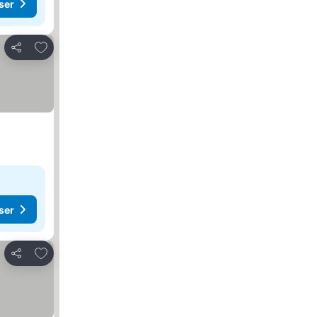
ser
Føj til favoritter
Del
ser
Føj til favoritter
Del