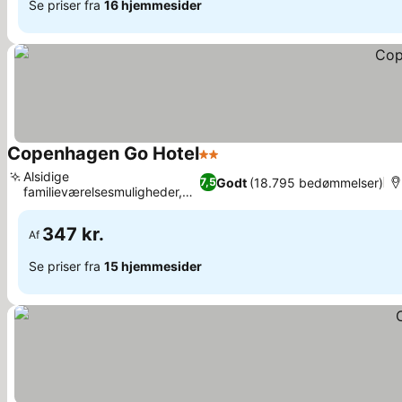
Se priser fra
16 hjemmesider
Copenhagen Go Hotel
2 Stjerner
Alsidige
Godt
(18.795 bedømmelser)
7,5
familieværelsesmuligheder,
Cykelleje på stedet
347 kr.
Af
Se priser fra
15 hjemmesider