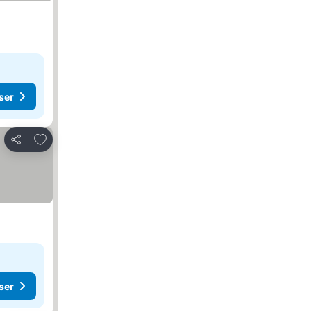
ser
Føj til favoritter
Del
ser