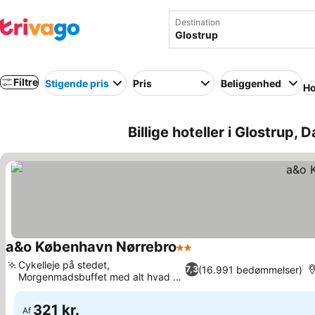
Destination
Filtre
Stigende pris
Pris
Beliggenhed
Ho
Billige hoteller i Glostrup,
a&o København Nørrebro
2 Stjerner
Cykelleje på stedet,
(16.991 bedømmelser)
7,3
Morgenmadsbuffet med alt hvad du
kan spise
321 kr.
Af