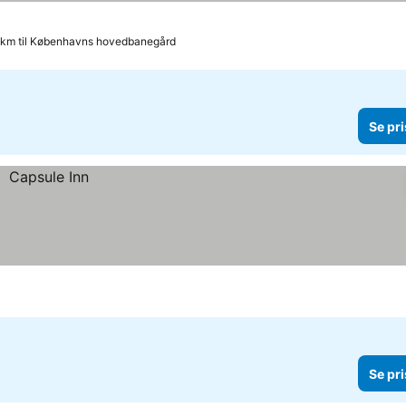
 km til Københavns hovedbanegård
Se pri
Se pri