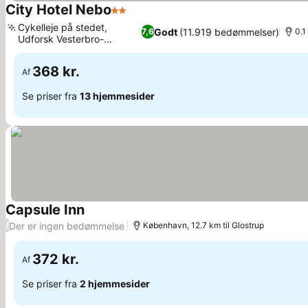
City Hotel Nebo
2 Stjerner
Cykelleje på stedet,
Godt
(11.919 bedømmelser)
7,6
0.1
Udforsk Vesterbro-
kvarteret
368 kr.
Af
Se priser fra
13 hjemmesider
Capsule Inn
Der er ingen bedømmelse
/
København, 12.7 km til Glostrup
372 kr.
Af
Se priser fra
2 hjemmesider