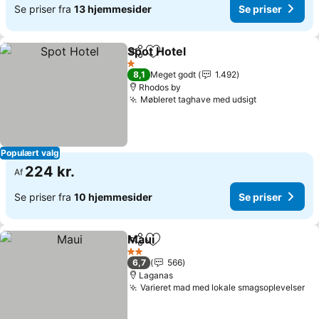
Se priser fra
13 hjemmesider
Se priser
Spot Hotel
Del
Føj til favoritter
1 Stjerner
8,1
Meget godt
1.492
Rhodos by
Møbleret taghave med udsigt
Populært valg
224 kr.
Af
Se priser fra
10 hjemmesider
Se priser
Maui
Del
Føj til favoritter
2 Stjerner
6,7
566
Laganas
Varieret mad med lokale smagsoplevelser