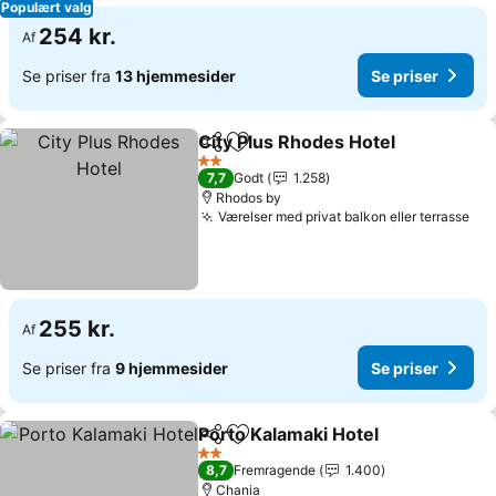
Populært valg
254 kr.
Af
Se priser fra
13 hjemmesider
Se priser
City Plus Rhodes Hotel
Del
Føj til favoritter
2 Stjerner
7,7
Godt
1.258
Rhodos by
Værelser med privat balkon eller terrasse
255 kr.
Af
Se priser fra
9 hjemmesider
Se priser
Porto Kalamaki Hotel
Del
Føj til favoritter
2 Stjerner
8,7
Fremragende
1.400
Chania