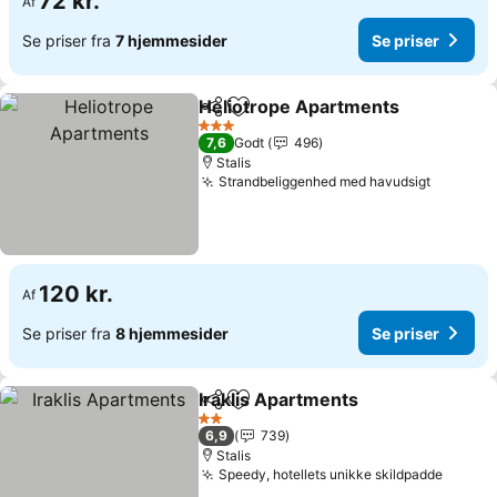
72 kr.
Af
Se priser fra
7 hjemmesider
Se priser
Heliotrope Apartments
Del
Føj til favoritter
3 Stjerner
7,6
Godt
496
Stalis
Strandbeliggenhed med havudsigt
120 kr.
Af
Se priser fra
8 hjemmesider
Se priser
Iraklis Apartments
Del
Føj til favoritter
2 Stjerner
6,9
739
Stalis
Speedy, hotellets unikke skildpadde