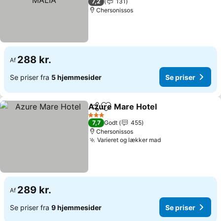
7,2
131
Chersonissos
288 kr.
Af
Se priser fra
5 hjemmesider
Se priser
Azure Mare Hotel
Del
Føj til favoritter
3 Stjerner
7,7
Godt
455
Chersonissos
Varieret og lækker mad
289 kr.
Af
Se priser fra
9 hjemmesider
Se priser