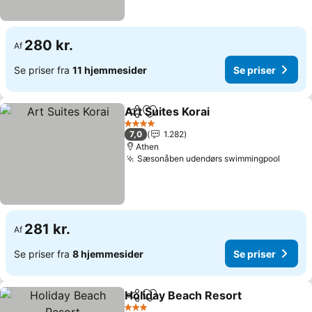
280 kr.
Af
Se priser fra
11 hjemmesider
Se priser
Art Suites Korai
Del
Føj til favoritter
4 Stjerner
7,0
1.282
Athen
Sæsonåben udendørs swimmingpool
281 kr.
Af
Se priser fra
8 hjemmesider
Se priser
Holiday Beach Resort
Del
Føj til favoritter