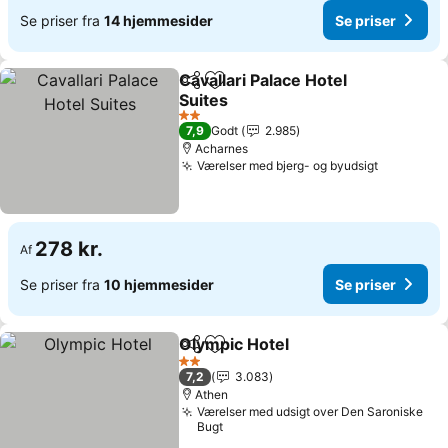
Se priser fra
14 hjemmesider
Se priser
Cavallari Palace Hotel
Del
Føj til favoritter
Suites
2 Stjerner
7,9
Godt
2.985
Acharnes
Værelser med bjerg- og byudsigt
278 kr.
Af
Se priser fra
10 hjemmesider
Se priser
Olympic Hotel
Del
Føj til favoritter
2 Stjerner
7,2
3.083
Athen
Værelser med udsigt over Den Saroniske
Bugt