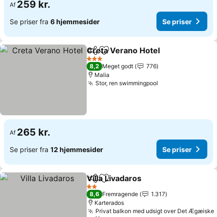
259 kr.
Af
Se priser fra
6 hjemmesider
Se priser
Creta Verano Hotel
Del
Føj til favoritter
3 Stjerner
8,2
Meget godt
776
Malia
Stor, ren swimmingpool
265 kr.
Af
Se priser fra
12 hjemmesider
Se priser
Villa Livadaros
Del
Føj til favoritter
2 Stjerner
8,6
Fremragende
1.317
Karterados
Privat balkon med udsigt over Det Ægæiske