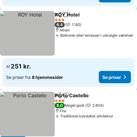
ROY Hotel
Del
Føj til favoritter
3 Stjerner
6,4
1.182
Athen
Balkoner eller terrasser i udvalgte værelser
251 kr.
Af
Se priser fra
8 hjemmesider
Se priser
Porto Castello
Del
Føj til favoritter
3 Stjerner
8,0
Meget godt
2.604
Fira
Traditionel kykladisk arkitektur