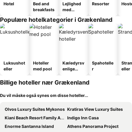
Hotel
Bed and
Lejlighed
Resorter
Host
breakfasts
med
faciliteter
Populære hotelkategorier i Grækenland
Luksushot
Hoteller
Kæledyrsv
Spahotelle
Stra
eller
med pool
enlige
r
eller
hoteller
Billige hoteller nær Grækenland
Du vil måske også synes om disse hoteller...
Olvos Luxury Suites Mykonos
Kratiras View Luxury Suites
Kiani Beach Resort Family All-Inclusive
Indigo Inn Casa
Enorme Santanna Island
Athens Panorama Project