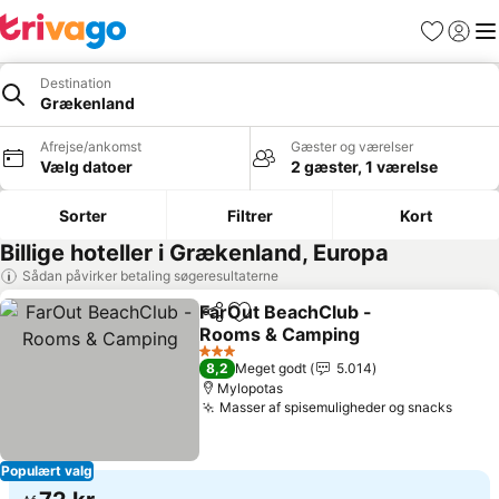
Favoritter
Log ind
Me
Destination
Grækenland
Afrejse/ankomst
Gæster og værelser
Vælg datoer
2 gæster, 1 værelse
Sorter
Filtrer
Kort
Billige hoteller i Grækenland, Europa
Sådan påvirker betaling søgeresultaterne
FarOut BeachClub -
Del
Føj til favoritter
Rooms & Camping
3 Stjerner
8,2
Meget godt
5.014
Mylopotas
Masser af spisemuligheder og snacks
Populært valg