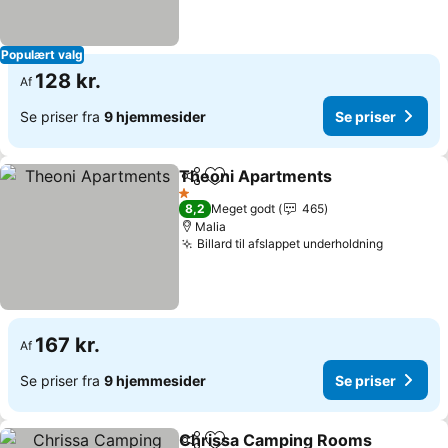
Populært valg
128 kr.
Af
Se priser fra
9 hjemmesider
Se priser
Theoni Apartments
Del
Føj til favoritter
1 Stjerner
8,2
Meget godt
465
Malia
Billard til afslappet underholdning
167 kr.
Af
Se priser fra
9 hjemmesider
Se priser
Chrissa Camping Rooms