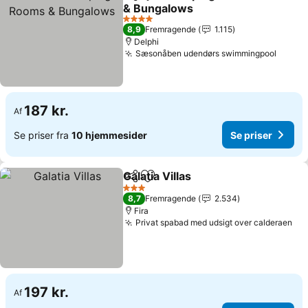
Del
Føj til favoritter
& Bungalows
4 Stjerner
8,9
Fremragende
1.115
Delphi
Sæsonåben udendørs swimmingpool
187 kr.
Af
Se priser fra
10 hjemmesider
Se priser
Galatia Villas
Del
Føj til favoritter
3 Stjerner
8,7
Fremragende
2.534
Fira
Privat spabad med udsigt over calderaen
197 kr.
Af