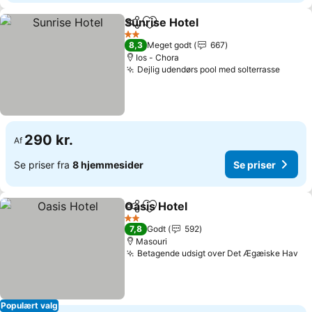
Sunrise Hotel
Del
Føj til favoritter
2 Stjerner
8,3
Meget godt
667
Ios - Chora
Dejlig udendørs pool med solterrasse
290 kr.
Af
Se priser fra
8 hjemmesider
Se priser
Oasis Hotel
Del
Føj til favoritter
2 Stjerner
7,8
Godt
592
Masouri
Betagende udsigt over Det Ægæiske Hav
Populært valg