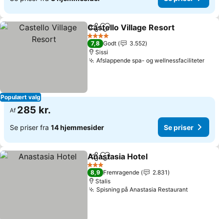
Castello Village Resort
Del
Føj til favoritter
4 Stjerner
7,8
Godt
3.552
Sissi
Afslappende spa- og wellnessfaciliteter
Populært valg
285 kr.
Af
Se priser fra
14 hjemmesider
Se priser
Anastasia Hotel
Del
Føj til favoritter
3 Stjerner
8,9
Fremragende
2.831
Stalis
Spisning på Anastasia Restaurant