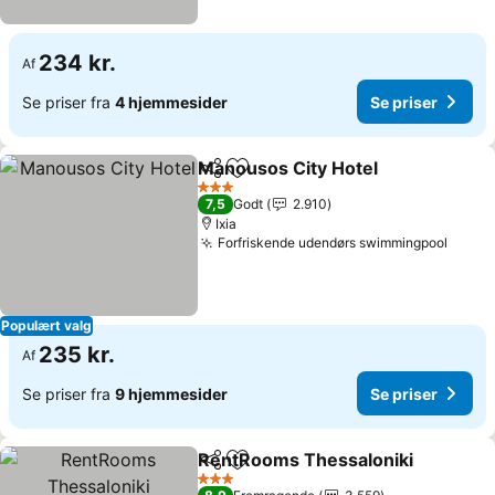
234 kr.
Af
Se priser fra
4 hjemmesider
Se priser
Manousos City Hotel
Del
Føj til favoritter
3 Stjerner
7,5
Godt
2.910
Ixia
Forfriskende udendørs swimmingpool
Populært valg
235 kr.
Af
Se priser fra
9 hjemmesider
Se priser
RentRooms Thessaloniki
Del
Føj til favoritter
3 Stjerner