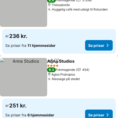
8,9
Fremragende
3.559
Thessaloniki
Hyggelig café med udsigt til Rotunden
236 kr.
Af
Se priser fra
11 hjemmesider
Se priser
Anna Studios
Del
Føj til favoritter
4 Stjerner
9,3
Fremragende
454
Agios Prokopios
Massage på stedet
251 kr.
Af
Se priser fra
6 hjemmesider
Se priser