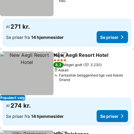
Hav
271 kr.
Af
Se priser fra
14 hjemmesider
Se priser
New Aegli Resort Hotel
Del
Føj til favoritter
4 Stjerner
8,3
Meget godt
3.230
Askeli
Fantastisk beliggenhed lige ved Askeli
Strand
Populært valg
274 kr.
Af
Se priser fra
14 hjemmesider
Se priser