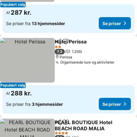
Populært valg
287 kr.
Af
Se priser fra
13 hjemmesider
Se priser
Hotel Perissa
Del
Føj til favoritter
2 Stjerner
7,3
1.256
Perissa
Organiserede ture og aktiviteter
Populært valg
288 kr.
Af
Se priser fra
3 hjemmesider
Se priser
PEARL BOUTIQUE Hotel
Del
Føj til favoritter
BEACH ROAD MALIA
4 Stjerner