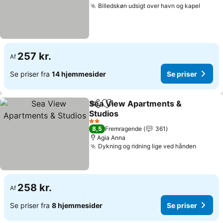
Billedskøn udsigt over havn og kapel
257 kr.
Af
Se priser fra
14 hjemmesider
Se priser
Sea View Apartments &
Del
Føj til favoritter
Studios
2 Stjerner
8,5
Fremragende
361
Agia Anna
Dykning og ridning lige ved hånden
258 kr.
Af
Se priser fra
8 hjemmesider
Se priser