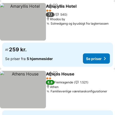
Amaryllis Hotel
Del
Føj til favoritter
2 Stjerner
7,1
540
Rhodos by
Solnedgang og byudsigt fra tagterrassen
259 kr.
Af
Se priser fra
5 hjemmesider
Se priser
Athens House
Del
Føj til favoritter
2 Stjerner
8,6
Fremragende
1.521
Athen
Familievenlige værelseskonfigurationer