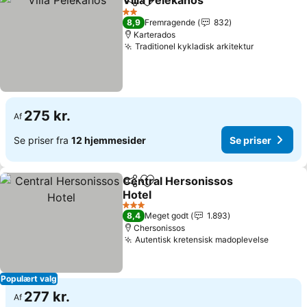
Villa Pelekanos
Del
Føj til favoritter
2 Stjerner
8,9
Fremragende
832
Karterados
Traditionel kykladisk arkitektur
275 kr.
Af
Se priser fra
12 hjemmesider
Se priser
Central Hersonissos
Del
Føj til favoritter
Hotel
3 Stjerner
8,4
Meget godt
1.893
Chersonissos
Autentisk kretensisk madoplevelse
Populært valg
277 kr.
Af