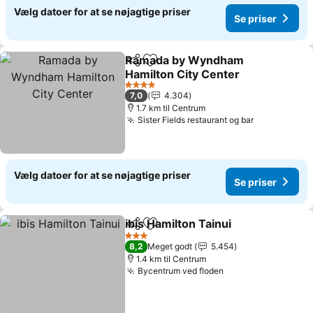
Vælg datoer for at se nøjagtige priser
Se priser
Ramada by Wyndham
Del
Føj til favoritter
Hamilton City Center
4 Stjerner
7,0
4.304
1.7 km til Centrum
Sister Fields restaurant og bar
Vælg datoer for at se nøjagtige priser
Se priser
ibis Hamilton Tainui
Del
Føj til favoritter
3 Stjerner
8,2
Meget godt
5.454
1.4 km til Centrum
Bycentrum ved floden