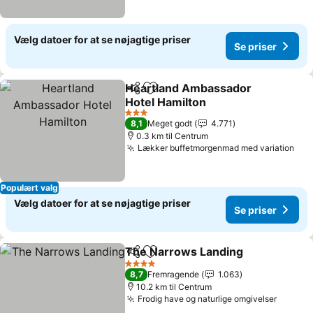
Vælg datoer for at se nøjagtige priser
Se priser
Heartland Ambassador
Del
Føj til favoritter
Hotel Hamilton
3 Stjerner
8,1
Meget godt
4.771
0.3 km til Centrum
Lækker buffetmorgenmad med variation
Populært valg
Vælg datoer for at se nøjagtige priser
Se priser
The Narrows Landing
Del
Føj til favoritter
4 Stjerner
8,7
Fremragende
1.063
10.2 km til Centrum
Frodig have og naturlige omgivelser