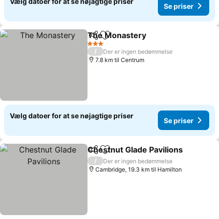
Vælg datoer for at se nøjagtige priser
Se priser
The Monastery
Del
Føj til favoritter
3 Stjerner
/
Der er ingen bedømmelse
7.8 km til Centrum
Vælg datoer for at se nøjagtige priser
Se priser
Chestnut Glade Pavilions
Del
Føj til favoritter
/
Der er ingen bedømmelse
Cambridge, 19.3 km til Hamilton