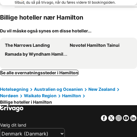
tilbud, du så på trivago, når du føres videre til bookingsiden.
Billige hoteller nær Hamilton
Du vil måske også synes om disse hoteller...
The Narrows Landing
Novotel Hamilton Tainui
Ramada by Wyndham Hamilton City Center
Se alle overnatningssteder i Hamilton
Hotelsøgning
Australien og Oceanien
New Zealand
Nordøen
Waikato Region
Hamilton
Billige hoteller i Hamilton
Facebook
Twitter
Insta
Yo
Vælg dit land