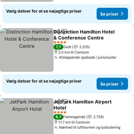
Vælg datoer for at se nøjagtige priser
Se priser
Distinction Hamilton Hotel
Del
Føj til favoritter
& Conference Centre
4 Stjerner
7,7
Godt
2.255
2.0 km til Centrum
Afslappende spabade i juniorsuiter
Vælg datoer for at se nøjagtige priser
Se priser
JetPark Hamilton Airport
Del
Føj til favoritter
Hotel
4 Stjerner
8,7
Fremragende
2.756
11.7 km til Centrum
Nærhed til lufthavnen og lydisolering