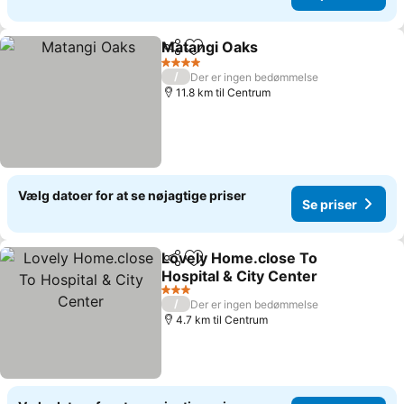
Matangi Oaks
Del
Føj til favoritter
4 Stjerner
/
Der er ingen bedømmelse
11.8 km til Centrum
Vælg datoer for at se nøjagtige priser
Se priser
Lovely Home.close To
Del
Føj til favoritter
Hospital & City Center
3 Stjerner
/
Der er ingen bedømmelse
4.7 km til Centrum