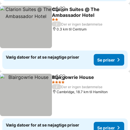
Clarion Suites @ The
Del
Føj til favoritter
Ambassador Hotel
2 Stjerner
/
Der er ingen bedømmelse
0.3 km til Centrum
Vælg datoer for at se nøjagtige priser
Se priser
Blairgowrie House
Del
Føj til favoritter
4 Stjerner
/
Der er ingen bedømmelse
Cambridge, 18.7 km til Hamilton
Vælg datoer for at se nøjagtige priser
Se priser