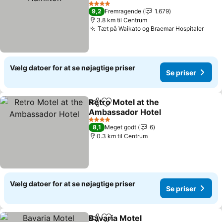
4 Stjerner
9,2
Fremragende
1.679
3.8 km til Centrum
Tæt på Waikato og Braemar Hospitaler
Vælg datoer for at se nøjagtige priser
Se priser
Retro Motel at the
Del
Føj til favoritter
Ambassador Hotel
4 Stjerner
8,1
Meget godt
6
0.3 km til Centrum
Vælg datoer for at se nøjagtige priser
Se priser
Bavaria Motel