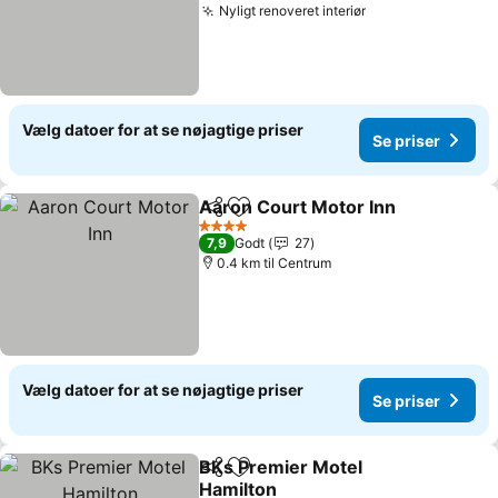
Nyligt renoveret interiør
Vælg datoer for at se nøjagtige priser
Se priser
Aaron Court Motor Inn
Del
Føj til favoritter
4 Stjerner
7,9
Godt
27
0.4 km til Centrum
Vælg datoer for at se nøjagtige priser
Se priser
BKs Premier Motel
Del
Føj til favoritter
Hamilton