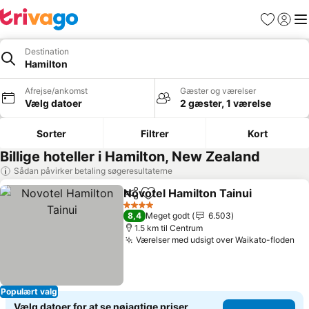
Favoritter
Log ind
Me
Destination
Hamilton
Afrejse/ankomst
Gæster og værelser
Vælg datoer
2 gæster, 1 værelse
Sorter
Filtrer
Kort
Billige hoteller i Hamilton, New Zealand
Sådan påvirker betaling søgeresultaterne
Novotel Hamilton Tainui
Del
Føj til favoritter
4 Stjerner
8,4
Meget godt
6.503
1.5 km til Centrum
Værelser med udsigt over Waikato-floden
Populært valg
Vælg datoer for at se nøjagtige priser