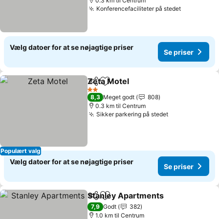
0.3 km til Centrum
Konferencefaciliteter på stedet
Vælg datoer for at se nøjagtige priser
Se priser
Zeta Motel
Del
Føj til favoritter
2 Stjerner
8,3
Meget godt
808
0.3 km til Centrum
Sikker parkering på stedet
Populært valg
Vælg datoer for at se nøjagtige priser
Se priser
Stanley Apartments
Del
Føj til favoritter
7,9
Godt
382
1.0 km til Centrum