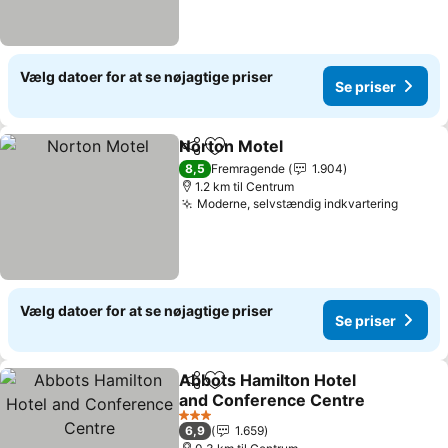
Vælg datoer for at se nøjagtige priser
Se priser
Norton Motel
Del
Føj til favoritter
8,5
Fremragende
1.904
1.2 km til Centrum
Moderne, selvstændig indkvartering
Vælg datoer for at se nøjagtige priser
Se priser
Abbots Hamilton Hotel
Del
Føj til favoritter
and Conference Centre
3 Stjerner
6,9
1.659