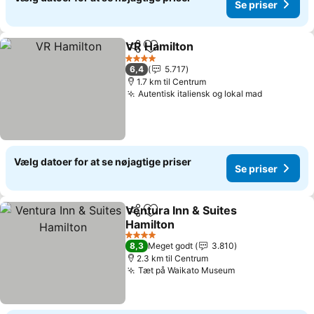
Se priser
VR Hamilton
Del
Føj til favoritter
4 Stjerner
6,4
5.717
1.7 km til Centrum
Autentisk italiensk og lokal mad
Vælg datoer for at se nøjagtige priser
Se priser
Ventura Inn & Suites
Del
Føj til favoritter
Hamilton
4 Stjerner
8,3
Meget godt
3.810
2.3 km til Centrum
Tæt på Waikato Museum