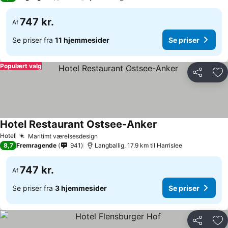
747 kr.
Af
Se priser fra
11 hjemmesider
Se priser
Populært valg
Del
Føj
Hotel Restaurant Ostsee-Anker
Hotel
Maritimt værelsesdesign
8,7
Fremragende
941
Langballig, 17.9 km til Harrislee
747 kr.
Af
Se priser fra
3 hjemmesider
Se priser
Del
Føj