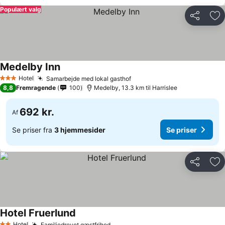
Populært valg
Del
Føj
Medelby Inn
Hotel
Samarbejde med lokal gasthof
3 Stjerner
8,8
Fremragende
100
Medelby, 13.3 km til Harrislee
692 kr.
Af
Se priser fra
3 hjemmesider
Se priser
Del
Føj
Hotel Fruerlund
Hotel
Familiedrevet gæstfrihed