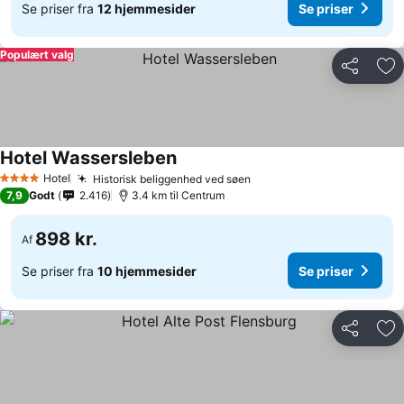
Se priser fra
12 hjemmesider
Se priser
Populært valg
Del
Føj
Hotel Wassersleben
Hotel
Historisk beliggenhed ved søen
4 Stjerner
7,9
Godt
2.416
3.4 km til Centrum
898 kr.
Af
Se priser fra
10 hjemmesider
Se priser
Del
Føj