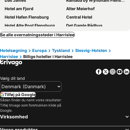
Das James
Ramada by Wyndham Flensburg
Hotel am Fjord
Alter Meierhof
Hotel Hafen Flensburg
Central Hotel
Hotel Alte Post Flensburg
Det Gamle Rådhus
Hotel Frøslev Kro
Landgasthof Tarp
Se alle overnatningssteder i Harrislee
B&B HOTEL Flensburg-City
Boutiquehotel Petuh
Hotelsøgning
Europa
Tyskland
Slesvig-Holsten
Hotel am Rathaus
Hotel Flensburger Hof
Harrislee
Billige hoteller i Harrislee
Hotel Xenia
Hotel Wassersleben
Fakkelgaarden
Hotel Fruerlund
Facebook
Twitter
Insta
Yo
ibis budget Flensburg Handewitt
Hotel am Wasserturm
Vælg dit land
Direktionsvilla 1880
Padborg Hotel
Hotel Historischer Krug
Hotel Seeblick am Sankelmarker See - Natur und Erholung
Tilføj på Google
Sådan finder du nemt vores resultater:
Hotel Gasthof Handewitt
Hotel Nordig
Tilføj trivago som foretrukken kilde på
Knurrhahn Schlafenhafen®
Hotel garni Godenhof
Google.
Virksomhed
Bopladsen Jyndevad
Sanssouci Star
Lodge am Meer
Ellen Hotel
Vores produkter