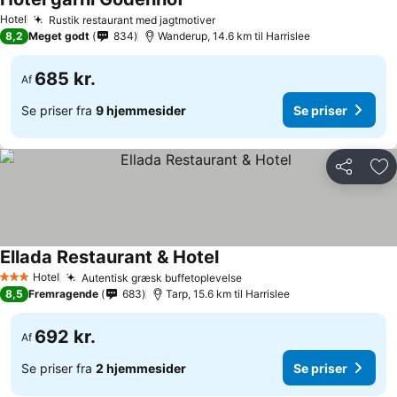
Hotel
Rustik restaurant med jagtmotiver
8,2
Meget godt
834
Wanderup, 14.6 km til Harrislee
685 kr.
Af
Se priser fra
9 hjemmesider
Se priser
Del
Føj
Ellada Restaurant & Hotel
Hotel
Autentisk græsk buffetoplevelse
3 Stjerner
8,5
Fremragende
683
Tarp, 15.6 km til Harrislee
692 kr.
Af
Se priser fra
2 hjemmesider
Se priser