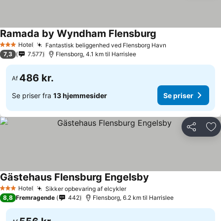
Ramada by Wyndham Flensburg
Hotel
Fantastisk beliggenhed ved Flensborg Havn
3 Stjerner
7,3
7.577
Flensborg, 4.1 km til Harrislee
486 kr.
Af
Se priser fra
13 hjemmesider
Se priser
Del
Føj
Gästehaus Flensburg Engelsby
Hotel
Sikker opbevaring af elcykler
3 Stjerner
8,8
Fremragende
442
Flensborg, 6.2 km til Harrislee