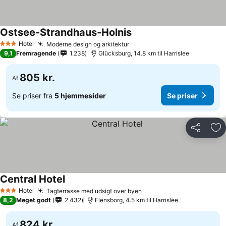
Ostsee-Strandhaus-Holnis
Hotel
Moderne design og arkitektur
3 Stjerner
9,1
Fremragende
1.238
Glücksburg, 14.8 km til Harrislee
805 kr.
Af
Se priser fra
5 hjemmesider
Se priser
Del
Føj
Central Hotel
Hotel
Tagterrasse med udsigt over byen
3 Stjerner
8,2
Meget godt
2.432
Flensborg, 4.5 km til Harrislee
824 kr.
Af