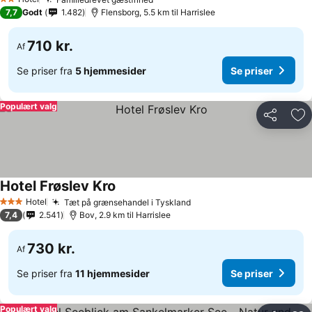
2 Stjerner
7,7
Godt
1.482
Flensborg, 5.5 km til Harrislee
710 kr.
Af
Se priser fra
5 hjemmesider
Se priser
Populært valg
Del
Føj
Hotel Frøslev Kro
Hotel
Tæt på grænsehandel i Tyskland
3 Stjerner
7,4
2.541
Bov, 2.9 km til Harrislee
730 kr.
Af
Se priser fra
11 hjemmesider
Se priser
Populært valg