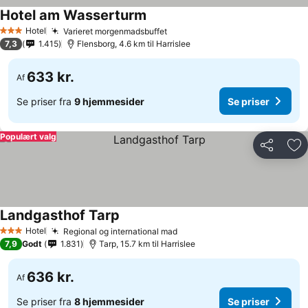
Hotel am Wasserturm
Hotel
Varieret morgenmadsbuffet
3 Stjerner
7,3
1.415
Flensborg, 4.6 km til Harrislee
633 kr.
Af
Se priser fra
9 hjemmesider
Se priser
Populært valg
Del
Føj
Landgasthof Tarp
Hotel
Regional og international mad
3 Stjerner
7,9
Godt
1.831
Tarp, 15.7 km til Harrislee
636 kr.
Af
Se priser fra
8 hjemmesider
Se priser