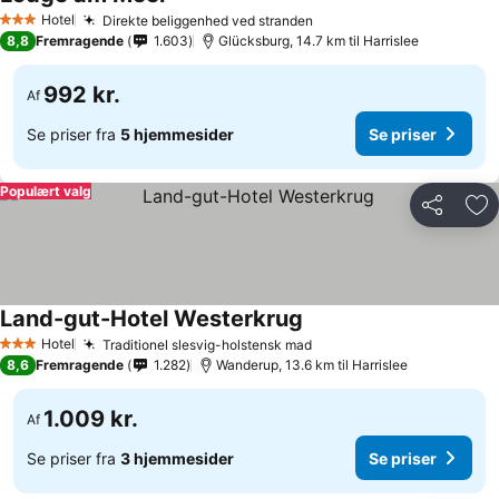
Hotel
Direkte beliggenhed ved stranden
3 Stjerner
8,8
Fremragende
1.603
Glücksburg, 14.7 km til Harrislee
992 kr.
Af
Se priser fra
5 hjemmesider
Se priser
Populært valg
Del
Føj
Land-gut-Hotel Westerkrug
Hotel
Traditionel slesvig-holstensk mad
3 Stjerner
8,6
Fremragende
1.282
Wanderup, 13.6 km til Harrislee
1.009 kr.
Af
Se priser fra
3 hjemmesider
Se priser