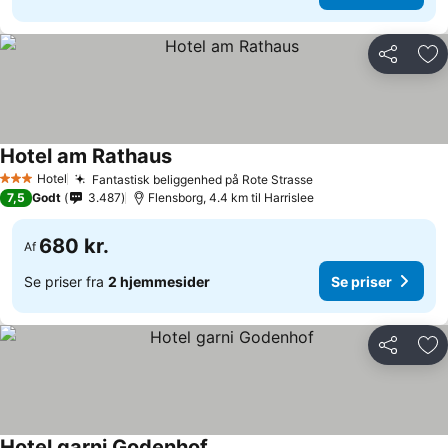
Del
Føj
Hotel am Rathaus
Hotel
Fantastisk beliggenhed på Rote Strasse
3 Stjerner
7,5
Godt
3.487
Flensborg, 4.4 km til Harrislee
680 kr.
Af
Se priser fra
2 hjemmesider
Se priser
Del
Føj
Hotel garni Godenhof