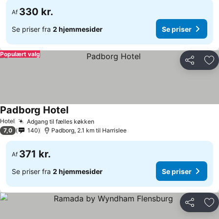
330 kr.
Af
Se priser fra
2 hjemmesider
Se priser
Populært valg
Del
Føj
Padborg Hotel
Hotel
Adgang til fælles køkken
7,0
140
Padborg, 2.1 km til Harrislee
371 kr.
Af
Se priser fra
2 hjemmesider
Se priser
Del
Føj