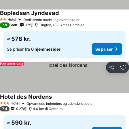
Bopladsen Jyndevad
Hotel
Dedikerede møde- og eventlokaler
2 Stjerner
7,9
Godt
175
Tinglev, 18.3 km til Harrislee
578 kr.
Af
Se priser fra
6 hjemmesider
Se priser
Populært valg
Del
Føj
Hotel des Nordens
Hotel
Opvarmede indendørs og udendørs pools
3 Stjerner
7,4
9.278
4.0 km til Centrum
590 kr.
Af