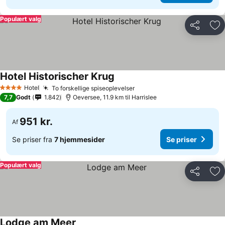
Populært valg
Del
Føj
Hotel Historischer Krug
Hotel
To forskellige spiseoplevelser
4 Stjerner
7,7
Godt
1.842
Oeversee, 11.9 km til Harrislee
951 kr.
Af
Se priser fra
7 hjemmesider
Se priser
Populært valg
Del
Føj
Lodge am Meer