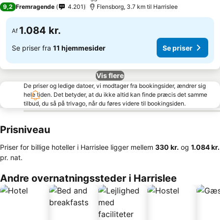
4 Stjerner
9,2
Fremragende
4.201
Flensborg, 3.7 km til Harrislee
1.084 kr.
Af
Se priser fra
11 hjemmesider
Se priser
Vis flere
De priser og ledige datoer, vi modtager fra bookingsider, ændrer sig
hele tiden. Det betyder, at du ikke altid kan finde præcis det samme
tilbud, du så på trivago, når du føres videre til bookingsiden.
Prisniveau
Priser for billige hoteller i Harrislee ligger mellem
‎330 kr.
og
‎1.084 kr.
pr. nat.
Andre overnatningssteder i Harrislee