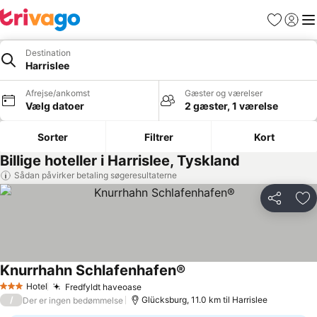
Favoritter
Log ind
Me
Destination
Harrislee
Afrejse/ankomst
Gæster og værelser
Vælg datoer
2 gæster, 1 værelse
Sorter
Filtrer
Kort
Billige hoteller i Harrislee, Tyskland
Sådan påvirker betaling søgeresultaterne
Del
Føj
Knurrhahn Schlafenhafen®
Hotel
Fredfyldt haveoase
3 Stjerner
/
Glücksburg, 11.0 km til Harrislee
Der er ingen bedømmelse