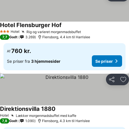
Hotel Flensburger Hof
Hotel
Rig og varieret morgenmadsbuffet
3 Stjerner
7,7
Godt
3.269
Flensborg, 4.4 km til Harrislee
760 kr.
Af
Se priser fra
3 hjemmesider
Se priser
Del
Føj
Direktionsvilla 1880
Hotel
Lækker morgenmadsbuffet med kaffe
7,8
Godt
1.090
Flensborg, 4.3 km til Harrislee