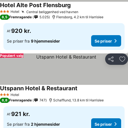
Hotel Alte Post Flensburg
Hotel
Central beliggenhed ved havnen
3 Stjerner
8,5
Fremragende
5.025
Flensborg, 4.2 km til Harrislee
920 kr.
Af
Se priser fra
9 hjemmesider
Se priser
Populært valg
Del
Føj
Utspann Hotel & Restaurant
Hotel
3 Stjerner
8,8
Fremragende
747
Schafflund, 13.8 km til Harrislee
921 kr.
Af
Se priser fra
2 hjemmesider
Se priser