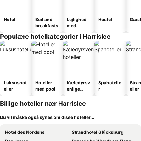
Hotel
Bed and
Lejlighed
Hostel
Gæst
breakfasts
med
faciliteter
Populære hotelkategorier i Harrislee
Luksushot
Hoteller
Kæledyrsv
Spahotelle
Stra
eller
med pool
enlige
r
eller
hoteller
Billige hoteller nær Harrislee
Du vil måske også synes om disse hoteller...
Hotel des Nordens
Strandhotel Glücksburg