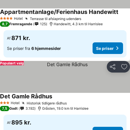
Appartmentanlage/Ferienhaus Handewitt
Hotel
Terrasse til afslapning udendørs
4 Stjerner
8,7
Fremragende
125
Handewitt, 4.3 km til Harrislee
871 kr.
Af
Se priser fra
6 hjemmesider
Se priser
Populært valg
Del
Føj
Det Gamle Rådhus
Hotel
Historisk tidligere rådhus
3 Stjerner
7,5
Godt
3.192
Gråsten, 19.0 km til Harrislee
895 kr.
Af