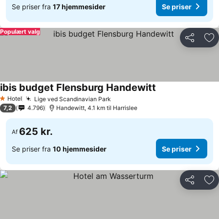
Se priser fra
17 hjemmesider
Se priser
Populært valg
Del
Føj
ibis budget Flensburg Handewitt
Hotel
Lige ved Scandinavian Park
1 Stjerner
7,2
4.796
Handewitt, 4.1 km til Harrislee
625 kr.
Af
Se priser fra
10 hjemmesider
Se priser
Del
Føj