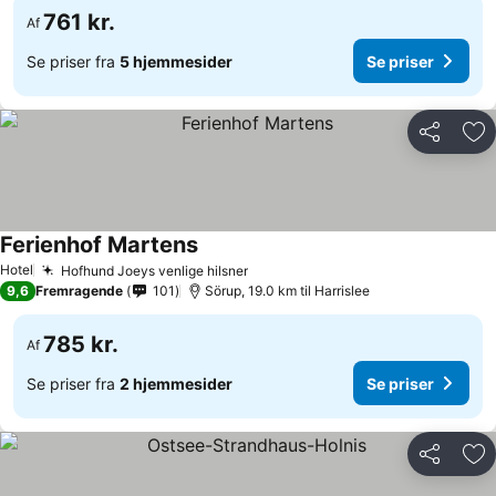
761 kr.
Af
Se priser fra
5 hjemmesider
Se priser
Del
Føj
Ferienhof Martens
Hotel
Hofhund Joeys venlige hilsner
9,6
Fremragende
101
Sörup, 19.0 km til Harrislee
785 kr.
Af
Se priser fra
2 hjemmesider
Se priser
Del
Føj