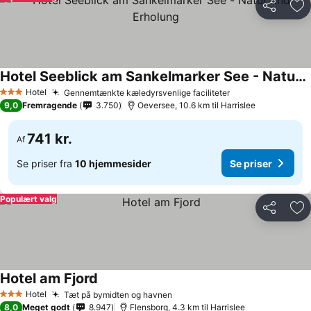
Del
Føj
Hotel Seeblick am Sankelmarker See - Natur und Erholung
Hotel
Gennemtænkte kæledyrsvenlige faciliteter
3 Stjerner
9,0
Fremragende
3.750
Oeversee, 10.6 km til Harrislee
741 kr.
Af
Se priser fra
10 hjemmesider
Se priser
Populært valg
Del
Føj
Hotel am Fjord
Hotel
Tæt på bymidten og havnen
3 Stjerner
8,0
Meget godt
8.947
Flensborg, 4.3 km til Harrislee