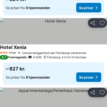
Se priser fra
9 hjemmesider
Se priser
Del
Føj
Hotel Xenia
Hotel
Central beliggenhed nær Flensborgs attraktioner
3 Stjerner
8,7
Fremragende
4.529
Flensborg, 4.5 km til Harrislee
827 kr.
Af
Se priser fra
9 hjemmesider
Se priser
Del
Føj