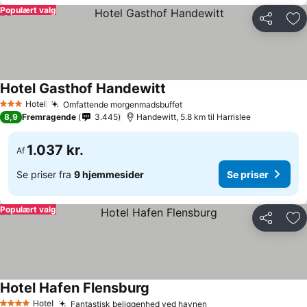
Populært valg
Del
Føj
Hotel Gasthof Handewitt
Hotel
Omfattende morgenmadsbuffet
3 Stjerner
8,9
Fremragende
3.445
Handewitt, 5.8 km til Harrislee
1.037 kr.
Af
Se priser fra
9 hjemmesider
Se priser
Populært valg
Del
Føj
Hotel Hafen Flensburg
Hotel
Fantastisk beliggenhed ved havnen