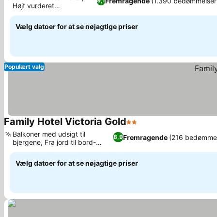
Fremragende
(1.390 bedømmelser
9,1
Højt vurderet
Se priser
restaurantmad
Vælg datoer for at se nøjagtige priser
Populært valg
Family Hotel Victoria Gold
2 Stjerner
Se priser
Balkoner med udsigt til
Fremragende
(216 bedømmel
8,9
bjergene, Fra jord til bord-
Se priser
spiseoplevelse
Vælg datoer for at se nøjagtige priser