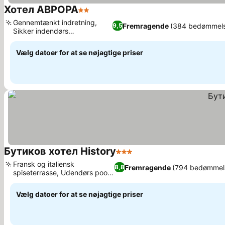
Хотел АВРОРА
2 Stjerner
Se priser
Gennemtænkt indretning,
Fremragende
(384 bedømmels
9,5
Sikker indendørs
Se priser
cykelopbevaring
Vælg datoer for at se nøjagtige priser
Бутиков хотел History
3 Stjerner
Se priser
Fransk og italiensk
Fremragende
(794 bedømmel
8,8
spiseterrasse, Udendørs pool
Se priser
og haveoase
Vælg datoer for at se nøjagtige priser