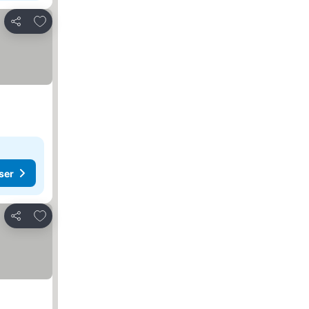
Føj til favoritter
Del
ser
Føj til favoritter
Del