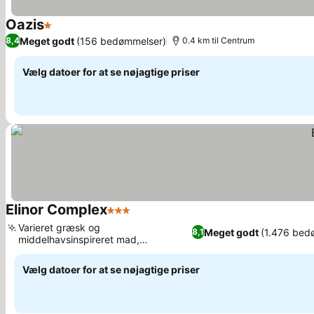
Oazis
1 Stjerner
Se priser
Meget godt
(156 bedømmelser)
8,4
0.4 km til Centrum
Vælg datoer for at se nøjagtige priser
Elinor Complex
3 Stjerner
Se priser
Varieret græsk og
Meget godt
(1.476 bed
8,1
middelhavsinspireret mad,
Se priser
Sæsonåben udendørs swimmingpool
Vælg datoer for at se nøjagtige priser