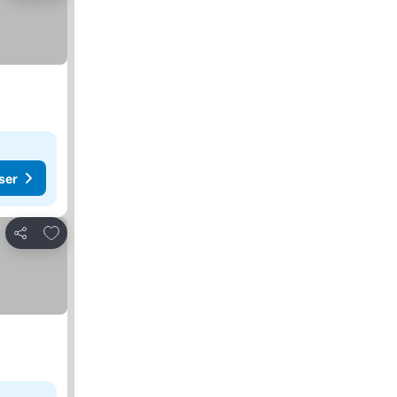
ser
Føj til favoritter
Del