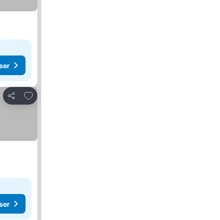
ser
Føj til favoritter
Del
ser