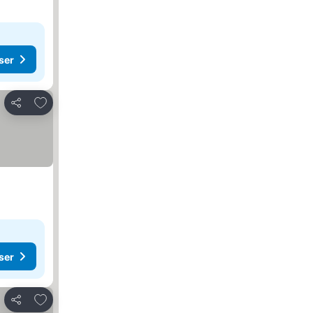
ser
Føj til favoritter
Del
ser
Føj til favoritter
Del