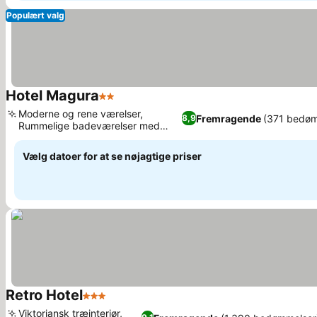
Populært valg
Hotel Magura
2 Stjerner
Se priser
Moderne og rene værelser,
Fremragende
(371 bedøm
8,9
Rummelige badeværelser med
Se priser
moderne udstyr
Vælg datoer for at se nøjagtige priser
Retro Hotel
3 Stjerner
Se priser
Viktoriansk træinteriør,