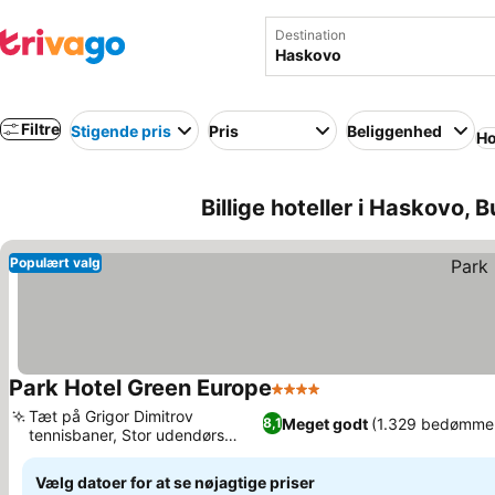
Destination
Filtre
Stigende pris
Pris
Beliggenhed
Ho
Billige hoteller i Haskovo, 
Populært valg
Park Hotel Green Europe
4 Stjerner
Se priser
Tæt på Grigor Dimitrov
Meget godt
(1.329 bedømmel
8,1
tennisbaner, Stor udendørs
Se priser
swimmingpool
Vælg datoer for at se nøjagtige priser