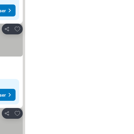
ser
Føj til favoritter
Del
ser
Føj til favoritter
Del