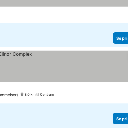
Se pri
ømmelser)
8.0 km til Centrum
Se pri