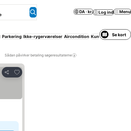
DA · kr.
Menu
Log ind
e
Se kort
t
Parkering
Ikke-rygerværelser
Aircondition
Kun for voksne
Wi-
Sådan påvirker betaling søgeresultaterne
Føj til favoritter
Del