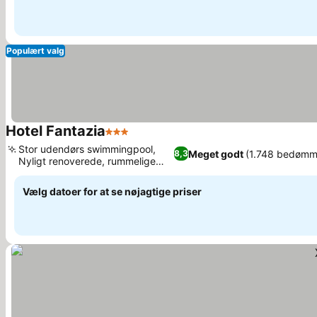
Populært valg
Hotel Fantazia
3 Stjerner
Se priser
Stor udendørs swimmingpool,
Meget godt
(1.748 bedømm
8,3
Nyligt renoverede, rummelige
Se priser
værelser
Vælg datoer for at se nøjagtige priser