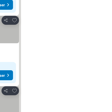
ser
Føj til favoritter
Del
ser
Føj til favoritter
Del