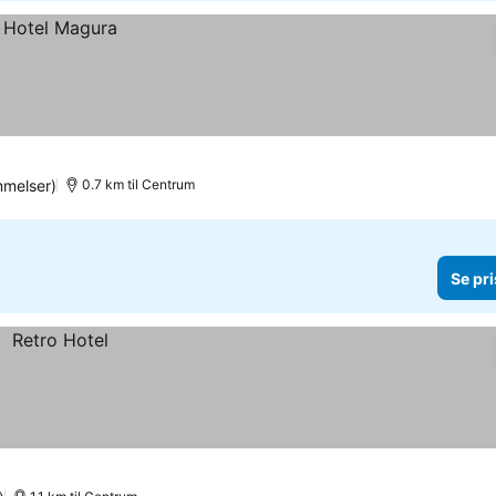
melser)
0.7 km til Centrum
Se pri