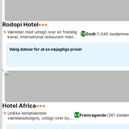
Rodopi Hotel
3 Stjerner
Se priser
Værelser med udsigt over en fredelig
Godt
(1.040 bedømmel
7,6
kanal, International restaurant med
Se priser
have
Vælg datoer for at se nøjagtige priser
Hotel Africa
3 Stjerner
Se priser
Unikke tematiserede
Fremragende
(261 bedøm
8,6
værelsesdesigns, Udsigt over byen
Se priser
fra privat terrasse