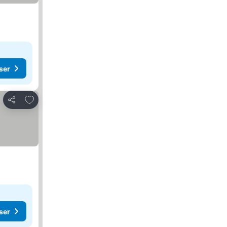
ser
Føj til favoritter
Del
ser