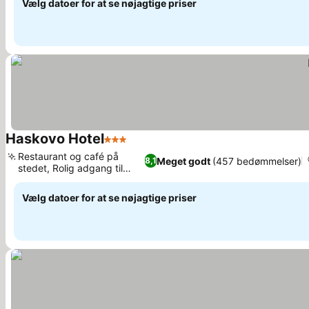
Vælg datoer for at se nøjagtige priser
Haskovo Hotel
3 Stjerner
Se priser
Restaurant og café på
Meget godt
(457 bedømmelser)
8,1
stedet, Rolig adgang til
Se priser
haven
Vælg datoer for at se nøjagtige priser