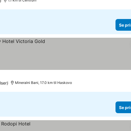
)
1.1 km til Centrum
Se pri
ser)
Mineralni Bani, 17.0 km til Haskovo
Se pri