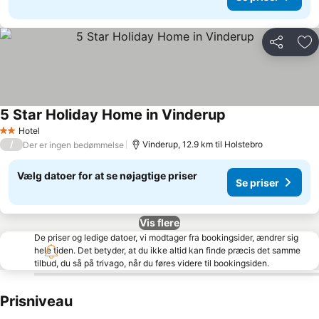
Del
Føj
5 Star Holiday Home in Vinderup
Hotel
2 Stjerner
/
Vinderup, 12.9 km til Holstebro
Der er ingen bedømmelse
Vælg datoer for at se nøjagtige priser
Se priser
Vis flere
De priser og ledige datoer, vi modtager fra bookingsider, ændrer sig
hele tiden. Det betyder, at du ikke altid kan finde præcis det samme
tilbud, du så på trivago, når du føres videre til bookingsiden.
Prisniveau