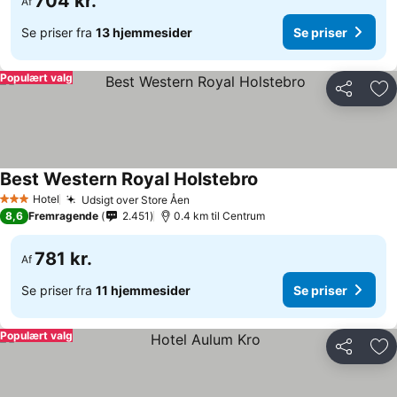
704 kr.
Af
Se priser fra
13 hjemmesider
Se priser
Populært valg
Del
Føj
Best Western Royal Holstebro
Hotel
Udsigt over Store Åen
3 Stjerner
8,6
Fremragende
2.451
0.4 km til Centrum
781 kr.
Af
Se priser fra
11 hjemmesider
Se priser
Populært valg
Del
Føj