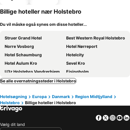
hoteller
parkering
Billige hoteller nær Holstebro
Du vil måske også synes om disse hoteller...
Struer Grand Hotel
Best Western Royal Holstebro
Norre Vosborg
Hotel Nørreport
Hotel Schaumburg
Hotelcity
Hotel Aulum Kro
Sevel Kro
U3z Holstebro Vandrerhjem
Ejsingholm
Hotel Best Western Ny Skovlund
Cozy Hometel in Holstebro
Se alle overnatningssteder i Holstebro
Handbjerg
Hotel Vinderup
Hotelsøgning
Europa
Danmark
Region Midtjylland
Holstebro
Billige hoteller i Holstebro
Facebook
Twitter
Insta
Yo
Vælg dit land