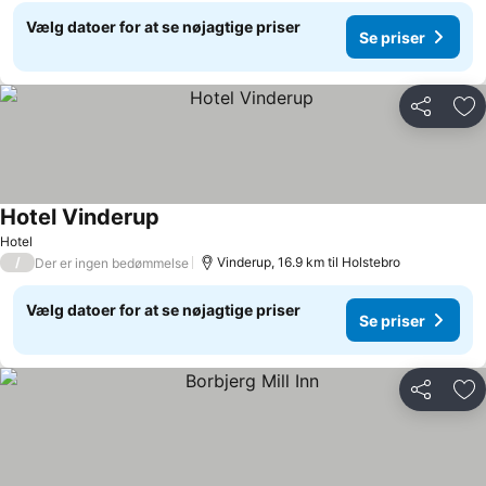
Vælg datoer for at se nøjagtige priser
Se priser
Del
Føj
Hotel Vinderup
Hotel
/
Vinderup, 16.9 km til Holstebro
Der er ingen bedømmelse
Vælg datoer for at se nøjagtige priser
Se priser
Del
Føj