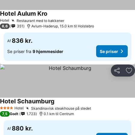
Hotel Aulum Kro
Hotel
Restaurant med to køkkener
6,6
351
Avlum-Haderup, 15.0 km til Holstebro
836 kr.
Af
Se priser fra
9 hjemmesider
Se priser
Del
Føj
Hotel Schaumburg
Hotel
Skandinavisk steakhouse på stedet
4 Stjerner
7,5
Godt
1.723
0.1 km til Centrum
880 kr.
Af