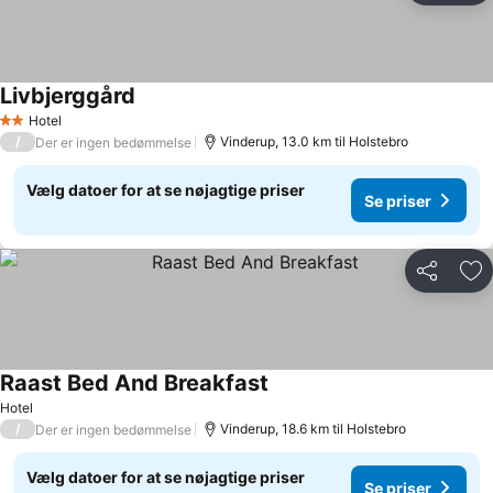
Livbjerggård
Hotel
2 Stjerner
/
Vinderup, 13.0 km til Holstebro
Der er ingen bedømmelse
Vælg datoer for at se nøjagtige priser
Se priser
Del
Føj
Raast Bed And Breakfast
Hotel
/
Vinderup, 18.6 km til Holstebro
Der er ingen bedømmelse
Vælg datoer for at se nøjagtige priser
Se priser