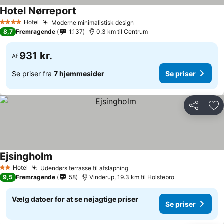
Hotel Nørreport
Hotel
Moderne minimalistisk design
4 Stjerner
8,7
Fremragende
1.137
0.3 km til Centrum
931 kr.
Af
Se priser fra
7 hjemmesider
Se priser
Del
Føj
Ejsingholm
Hotel
Udendørs terrasse til afslapning
2 Stjerner
9,5
Fremragende
58
Vinderup, 19.3 km til Holstebro
Vælg datoer for at se nøjagtige priser
Se priser