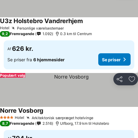
U3z Holstebro Vandrerhjem
Hotel
Personlige værelsestemaer
9,2
Fremragende
1.092
0.3 km til Centrum
626 kr.
Af
Se priser fra
6 hjemmesider
Se priser
Populært valg
Del
Føj
Norre Vosborg
Hotel
Arkitektonisk særpræget hotelvinge
4 Stjerner
8,7
Fremragende
2.516
Ulfborg, 17.9 km til Holstebro