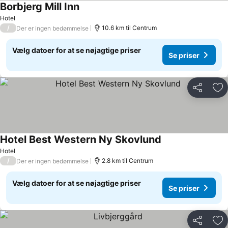
Borbjerg Mill Inn
Hotel
/
10.6 km til Centrum
Der er ingen bedømmelse
Vælg datoer for at se nøjagtige priser
Se priser
Del
Føj
Hotel Best Western Ny Skovlund
Hotel
/
2.8 km til Centrum
Der er ingen bedømmelse
Vælg datoer for at se nøjagtige priser
Se priser
Del
Føj