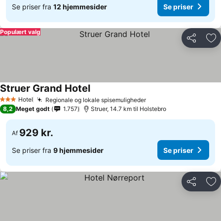
Se priser fra
12 hjemmesider
Se priser
Populært valg
Del
Føj
Struer Grand Hotel
Hotel
Regionale og lokale spisemuligheder
3 Stjerner
8,2
Meget godt
1.757
Struer, 14.7 km til Holstebro
929 kr.
Af
Se priser fra
9 hjemmesider
Se priser
Del
Føj