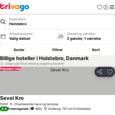
Favoritter
Log ind
Me
Destination
Holstebro
Afrejse/ankomst
Gæster og værelser
Vælg datoer
2 gæster, 1 værelse
Sorter
Filtrer
Kort
Billige hoteller i Holstebro, Danmark
Sådan påvirker betaling søgeresultaterne
Populært valg
Del
Føj
Sevel Kro
Hotel
Charmerende have og terrasse
8,8
Fremragende
885
Vinderup, 19.1 km til Holstebro