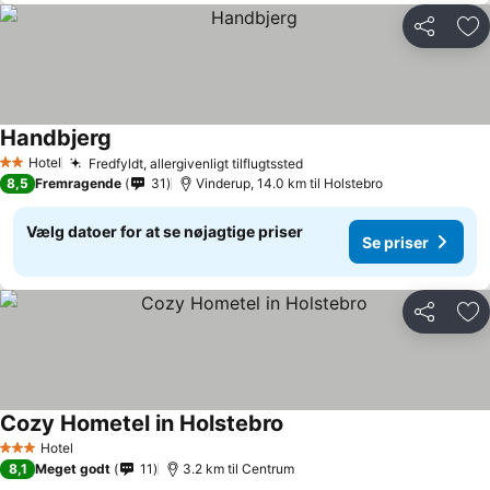
Del
Føj
Handbjerg
Hotel
Fredfyldt, allergivenligt tilflugtssted
2 Stjerner
8,5
Fremragende
31
Vinderup, 14.0 km til Holstebro
Vælg datoer for at se nøjagtige priser
Se priser
Del
Føj
Cozy Hometel in Holstebro
Hotel
3 Stjerner
8,1
Meget godt
11
3.2 km til Centrum