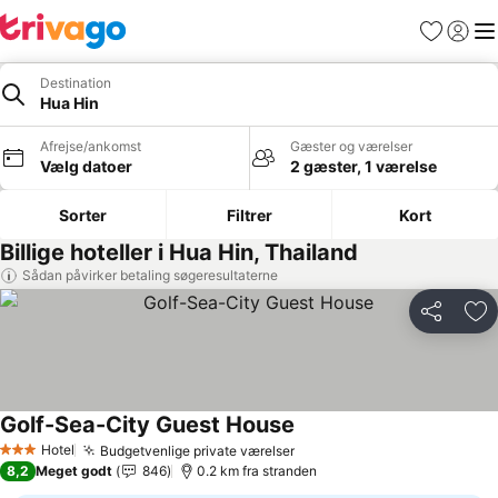
Favoritter
Log ind
Me
Destination
Hua Hin
Afrejse/ankomst
Gæster og værelser
Vælg datoer
2 gæster, 1 værelse
Sorter
Filtrer
Kort
Billige hoteller i Hua Hin, Thailand
Sådan påvirker betaling søgeresultaterne
Del
Føj
Golf-Sea-City Guest House
Se priser
Hotel
Budgetvenlige private værelser
Se priser
3 Stjerner
8,2
Meget godt
846
0.2 km fra stranden