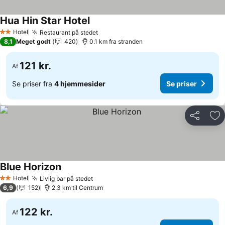
Hua Hin Star Hotel
Se priser
Hotel
Restaurant på stedet
Se priser
2 Stjerner
8,1
Meget godt
420
0.1 km fra stranden
121 kr.
Af
Se priser fra
4 hjemmesider
Se priser
Del
Føj
Blue Horizon
Se priser
Hotel
Livlig bar på stedet
Se priser
2 Stjerner
6,9
152
2.3 km til Centrum
122 kr.
Af