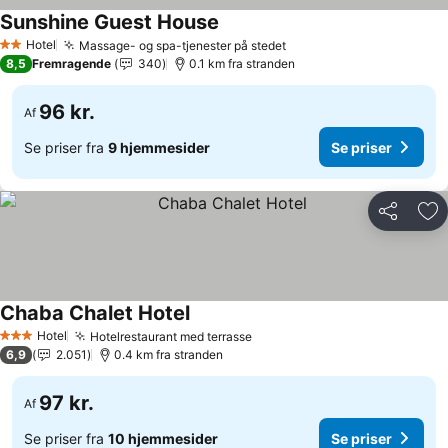
Sunshine Guest House
Se priser
Hotel
Massage- og spa-tjenester på stedet
Se priser
2 Stjerner
8,5
Fremragende
340
0.1 km fra stranden
96 kr.
Af
Se priser fra
9 hjemmesider
Se priser
Del
Føj
Chaba Chalet Hotel
Se priser
Hotel
Hotelrestaurant med terrasse
Se priser
3 Stjerner
6,9
2.051
0.4 km fra stranden
97 kr.
Af
Se priser fra
10 hjemmesider
Se priser