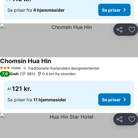
Se priser fra
4 hjemmesider
Se priser
Del
Føj
Chomsin Hua Hin
Se priser
Hotel
Traditionelle thailandske designelementer
Se priser
3 Stjerner
7,9
Godt
683
0.4 km fra stranden
121 kr.
Af
Se priser fra
11 hjemmesider
Se priser
Del
Føj