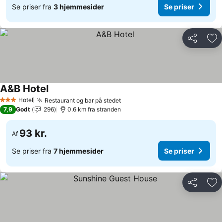
Se priser fra
3 hjemmesider
Se priser
Del
Føj
A&B Hotel
Se priser
Hotel
Restaurant og bar på stedet
Se priser
3 Stjerner
7,9
Godt
296
0.6 km fra stranden
93 kr.
Af
Se priser fra
7 hjemmesider
Se priser
Del
Føj