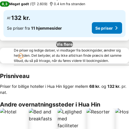
3 Stjerner
8,3
Meget godt
2.609
0.4 km fra stranden
132 kr.
Af
Se priser fra
11 hjemmesider
Se priser
Vis flere
De priser og ledige datoer, vi modtager fra bookingsider, ændrer sig
hele tiden. Det betyder, at du ikke altid kan finde præcis det samme
tilbud, du så på trivago, når du føres videre til bookingsiden.
Prisniveau
Priser for billige hoteller i Hua Hin ligger mellem
‎68 kr.
og
‎132 kr.
pr.
nat.
Andre overnatningssteder i Hua Hin