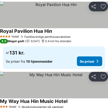
Del
Føj
Royal Pavilion Hua Hin
Se priser
Hotel
Familievenlige penthouseværelser
Se priser
4 Stjerner
8,0
Meget godt
9.547
0.4 km fra stranden
131 kr.
Af
Se priser fra
10 hjemmesider
Se priser
Del
Føj
My Way Hua Hin Music Hotel
Se priser
Hotel
Musikinstrumenter på værelset
Se priser