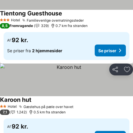
Tientong Guesthouse
Se priser
Hotel
Familievenlige overnatningssteder
Se priser
3 Stjerner
8,5
Fremragende
329
0.7 km fra stranden
92 kr.
Af
Se priser fra
2 hjemmesider
Se priser
Del
Føj
Karoon hut
Se priser
Hotel
Gæstehus på pæle over havet
Se priser
2 Stjerner
7,1
1.242
0.5 km fra stranden
92 kr.
Af