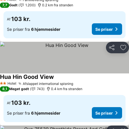
Se priser
2 Stjerner
7,7
Godt
1.200
0.2 km fra stranden
103 kr.
Af
Se priser fra
6 hjemmesider
Se priser
Del
Føj
Hua Hin Good View
Se priser
Hotel
Afslappet international spisning
Se priser
2 Stjerner
8,1
Meget godt
743
0.4 km fra stranden
103 kr.
Af
Se priser fra
6 hjemmesider
Se priser