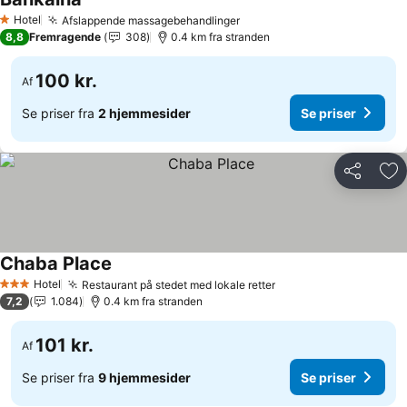
Se priser
Hotel
Afslappende massagebehandlinger
Se priser
1 Stjerner
8,8
Fremragende
308
0.4 km fra stranden
100 kr.
Af
Se priser fra
2 hjemmesider
Se priser
Del
Føj
Chaba Place
Se priser
Hotel
Restaurant på stedet med lokale retter
Se priser
3 Stjerner
7,2
1.084
0.4 km fra stranden
101 kr.
Af
Se priser fra
9 hjemmesider
Se priser