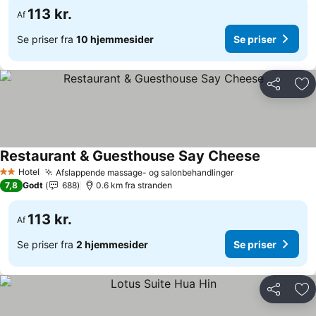
113 kr.
Af
Se priser fra
10 hjemmesider
Se priser
Del
Føj
Restaurant & Guesthouse Say Cheese
Se priser
Hotel
Afslappende massage- og salonbehandlinger
Se priser
2 Stjerner
7,8
Godt
688
0.6 km fra stranden
113 kr.
Af
Se priser fra
2 hjemmesider
Se priser
Del
Føj