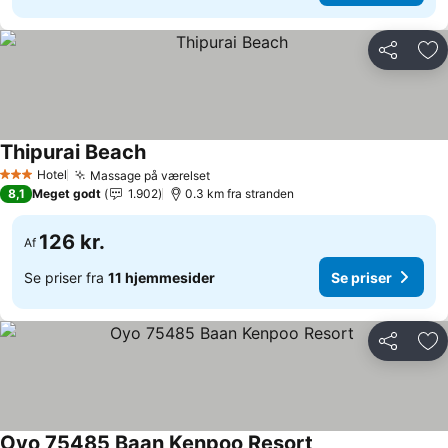
Del
Føj
Thipurai Beach
Se priser
Hotel
Massage på værelset
Se priser
3 Stjerner
8,1
Meget godt
1.902
0.3 km fra stranden
126 kr.
Af
Se priser fra
11 hjemmesider
Se priser
Del
Føj
Oyo 75485 Baan Kenpoo Resort