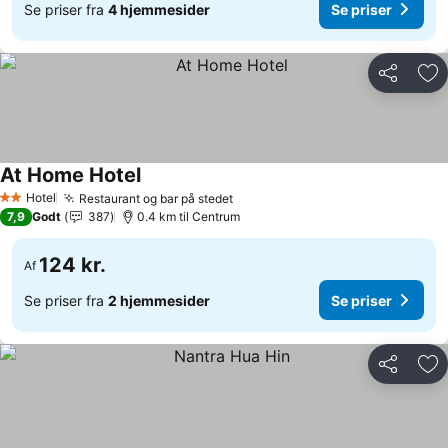
Se priser fra
4 hjemmesider
Se priser
Del
Føj
At Home Hotel
Se priser
Hotel
Restaurant og bar på stedet
Se priser
2 Stjerner
7,9
Godt
387
0.4 km til Centrum
124 kr.
Af
Se priser fra
2 hjemmesider
Se priser
Del
Føj