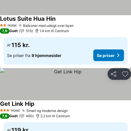
Lotus Suite Hua Hin
Se priser
Hotel
Balkoner med udsigt over byen
Se priser
2 Stjerner
7,9
Godt
515
1.4 km til Centrum
115 kr.
Af
Se priser fra
9 hjemmesider
Se priser
Del
Føj
Get Link Hip
Se priser
Hotel
Smart og moderne design
Se priser
3 Stjerner
7,6
Godt
460
2.2 km til Centrum
119 kr.
Af