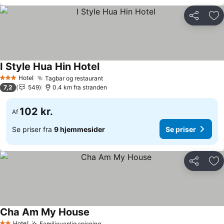
Del
Føj
I Style Hua Hin Hotel
Se priser
Hotel
Tagbar og restaurant
Se priser
3 Stjerner
7,2
549
0.4 km fra stranden
102 kr.
Af
Se priser fra
9 hjemmesider
Se priser
Del
Føj
Cha Am My House
Se priser
Hotel
Familievenlig spisning