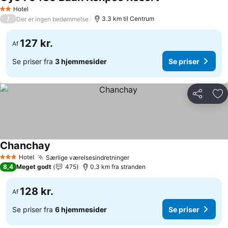
Se priser
Hotel
2 Stjerner
/
3.3 km til Centrum
Der er ingen bedømmelse
127 kr.
Af
Se priser fra
3 hjemmesider
Se priser
Del
Føj
Chanchay
Se priser
Hotel
Særlige værelsesindretninger
Se priser
3 Stjerner
8,4
Meget godt
475
0.3 km fra stranden
128 kr.
Af
Se priser fra
6 hjemmesider
Se priser