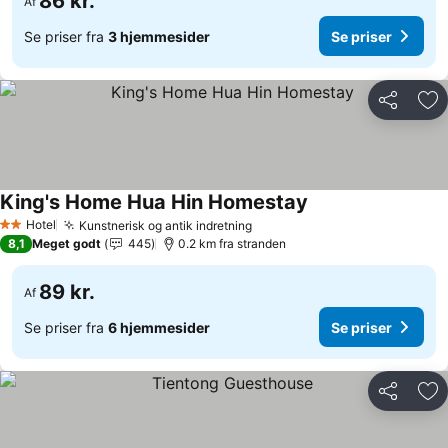
86 kr.
Af
Se priser fra
3 hjemmesider
Se priser
Del
Føj
King's Home Hua Hin Homestay
Se priser
Hotel
Kunstnerisk og antik indretning
Se priser
2 Stjerner
8,1
Meget godt
445
0.2 km fra stranden
89 kr.
Af
Se priser fra
6 hjemmesider
Se priser
Del
Føj