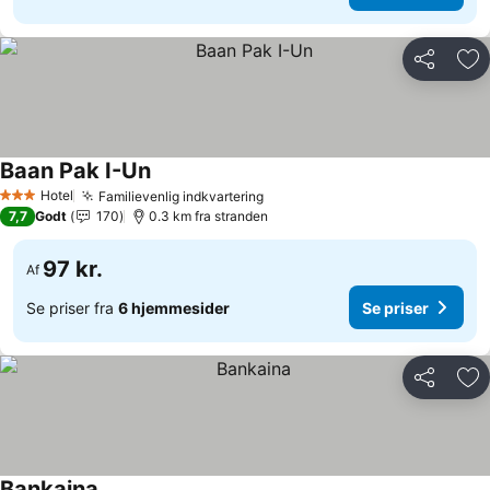
Del
Føj
Baan Pak I-Un
Se priser
Hotel
Familievenlig indkvartering
Se priser
3 Stjerner
7,7
Godt
170
0.3 km fra stranden
97 kr.
Af
Se priser fra
6 hjemmesider
Se priser
Del
Føj
Bankaina