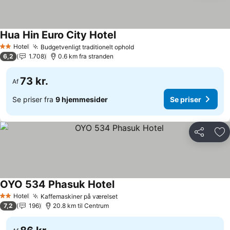
Hua Hin Euro City Hotel
Se priser
Hotel
Budgetvenligt traditionelt ophold
Se priser
2 Stjerner
6,2
1.708
0.6 km fra stranden
73 kr.
Af
Se priser fra
9 hjemmesider
Se priser
Del
Føj
OYO 534 Phasuk Hotel
Se priser
Hotel
Kaffemaskiner på værelset
Se priser
2 Stjerner
7,2
196
20.8 km til Centrum