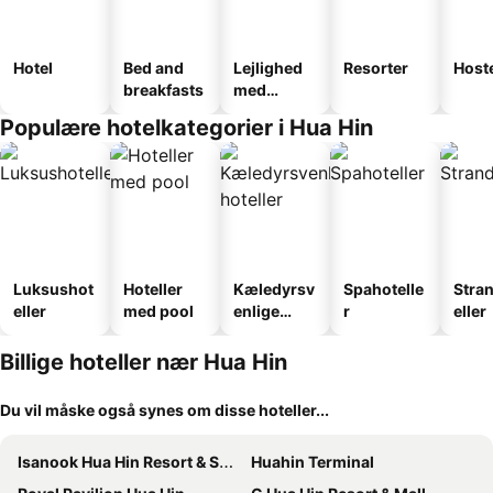
Hotel
Bed and
Lejlighed
Resorter
Host
breakfasts
med
faciliteter
Populære hotelkategorier i Hua Hin
Luksushot
Hoteller
Kæledyrsv
Spahotelle
Stra
eller
med pool
enlige
r
eller
hoteller
Billige hoteller nær Hua Hin
Du vil måske også synes om disse hoteller...
Isanook Hua Hin Resort & Suites
Huahin Terminal