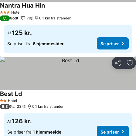
Nantra Hua Hin
Se priser
Hotel
3 Stjerner
7,5
Godt
79
0.1 km fra stranden
125 kr.
Af
Se priser fra
6 hjemmesider
Se priser
Del
Føj
Best Ld
Se priser
Hotel
2 Stjerner
6,8
234
0.1 km fra stranden
126 kr.
Af
Se priser fra
1 hjemmeside
Se priser