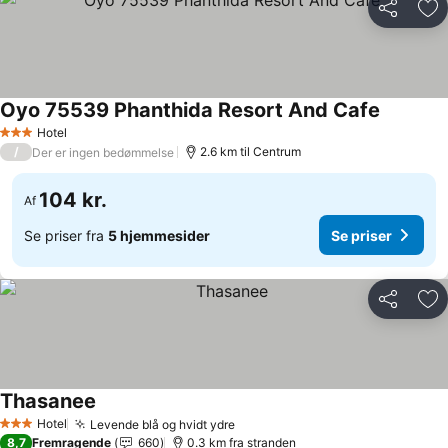
Del
Føj
Oyo 75539 Phanthida Resort And Cafe
Se priser
Hotel
3 Stjerner
/
2.6 km til Centrum
Der er ingen bedømmelse
104 kr.
Af
Se priser fra
5 hjemmesider
Se priser
Del
Føj
Thasanee
Se priser
Hotel
Levende blå og hvidt ydre
Se priser
3 Stjerner
8,7
Fremragende
660
0.3 km fra stranden