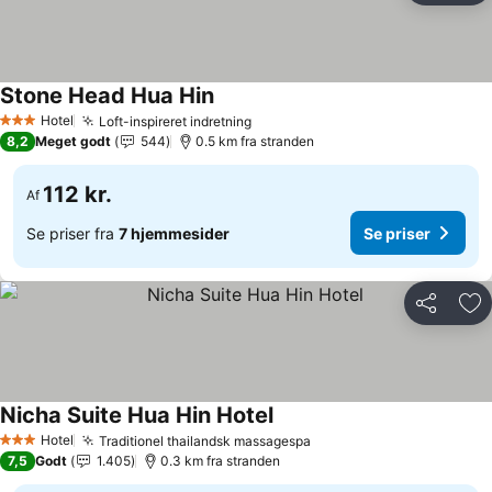
Stone Head Hua Hin
Se priser
Hotel
Loft-inspireret indretning
Se priser
3 Stjerner
8,2
Meget godt
544
0.5 km fra stranden
112 kr.
Af
Se priser fra
7 hjemmesider
Se priser
Del
Føj
Nicha Suite Hua Hin Hotel
Se priser
Hotel
Traditionel thailandsk massagespa
Se priser
3 Stjerner
7,5
Godt
1.405
0.3 km fra stranden