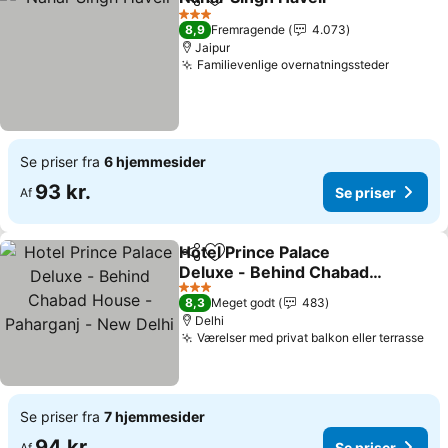
Del
Føj til favoritter
3 Stjerner
8,9
Fremragende
4.073
Jaipur
Familievenlige overnatningssteder
Se priser fra
6 hjemmesider
93 kr.
Se priser
Af
Hotel Prince Palace
Del
Føj til favoritter
Deluxe - Behind Chabad
House - Paharganj - New
3 Stjerner
8,3
Meget godt
483
Delhi
Delhi
Værelser med privat balkon eller terrasse
Se priser fra
7 hjemmesider
94 kr.
Se priser
Af