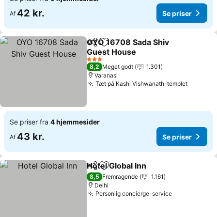
42 kr.
Se priser
Af
OYO 16708 Sada Shiv
Del
Føj til favoritter
Guest House
3 Stjerner
8,2
Meget godt
1.301
Varanasi
Tæt på Kashi Vishwanath-templet
Se priser fra
4 hjemmesider
43 kr.
Se priser
Af
Hotel Global Inn
Del
Føj til favoritter
8,5
Fremragende
1.161
Delhi
Personlig concierge-service