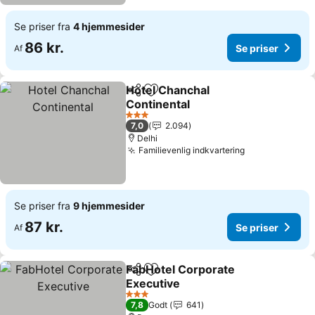
Se priser fra
4 hjemmesider
86 kr.
Se priser
Af
Hotel Chanchal
Del
Føj til favoritter
Continental
3 Stjerner
7,0
2.094
Delhi
Familievenlig indkvartering
Se priser fra
9 hjemmesider
87 kr.
Se priser
Af
FabHotel Corporate
Del
Føj til favoritter
Executive
3 Stjerner
7,8
Godt
641