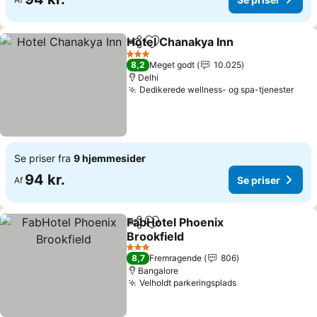
Hotel Chanakya Inn
Del
Føj til favoritter
3 Stjerner
8,2
Meget godt
10.025
Delhi
Dedikerede wellness- og spa-tjenester
Se priser fra
9 hjemmesider
94 kr.
Se priser
Af
FabHotel Phoenix
Del
Føj til favoritter
Brookfield
3 Stjerner
8,7
Fremragende
806
Bangalore
Velholdt parkeringsplads