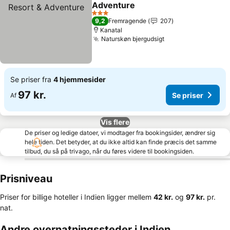
Føj til favoritter
Adventure
3 Stjerner
9,2
Fremragende
207
Kanatal
Naturskøn bjergudsigt
Se priser fra
4 hjemmesider
97 kr.
Se priser
Af
Vis flere
De priser og ledige datoer, vi modtager fra bookingsider, ændrer sig
hele tiden. Det betyder, at du ikke altid kan finde præcis det samme
tilbud, du så på trivago, når du føres videre til bookingsiden.
Prisniveau
Priser for billige hoteller i Indien ligger mellem
‎42 kr.
og
‎97 kr.
pr.
nat.
Andre overnatningssteder i Indien