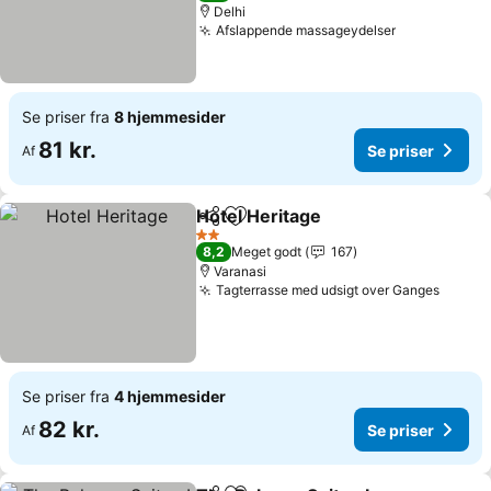
Delhi
Afslappende massageydelser
Se priser fra
8 hjemmesider
81 kr.
Se priser
Af
Hotel Heritage
Del
Føj til favoritter
2 Stjerner
8,2
Meget godt
167
Varanasi
Tagterrasse med udsigt over Ganges
Se priser fra
4 hjemmesider
82 kr.
Se priser
Af