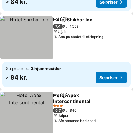
84 kr.
Se priser
Af
Hotel Shikhar Inn
Del
Føj til favoritter
7,4
1.559
Ujjain
Spa på stedet til afslapning
Se priser fra
3 hjemmesider
84 kr.
Se priser
Af
Hotel Apex
Del
Føj til favoritter
Intercontinental
3 Stjerner
6,7
946
Jaipur
Afslappende boblebad