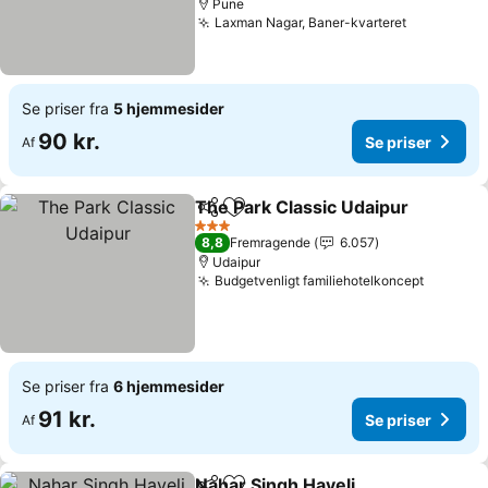
Pune
Laxman Nagar, Baner-kvarteret
Se priser fra
5 hjemmesider
90 kr.
Se priser
Af
The Park Classic Udaipur
Del
Føj til favoritter
3 Stjerner
8,8
Fremragende
6.057
Udaipur
Budgetvenligt familiehotelkoncept
Se priser fra
6 hjemmesider
91 kr.
Se priser
Af
Nahar Singh Haveli