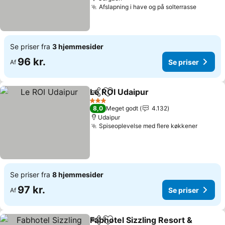
Afslapning i have og på solterrasse
Se priser fra
3 hjemmesider
96 kr.
Se priser
Af
Le ROI Udaipur
Del
Føj til favoritter
3 Stjerner
8,0
Meget godt
4.132
Udaipur
Spiseoplevelse med flere køkkener
Se priser fra
8 hjemmesider
97 kr.
Se priser
Af
Fabhotel Sizzling Resort &
Del