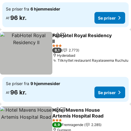
Se priser fra
6 hjemmesider
96 kr.
Se priser
Af
FabHotel Royal Residency
Del
Føj til favoritter
II
3 Stjerner
6,1
2.773
Hyderabad
Tilknyttet restaurant Rayalaseema Ruchulu
Se priser fra
9 hjemmesider
96 kr.
Se priser
Af
Hotel Mavens House
Del
Føj til favoritter
Artemis Hospital Road
3 Stjerner
8,9
Fremragende
2.285
Gurgaon