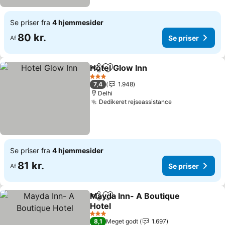
Se priser fra
4 hjemmesider
80 kr.
Se priser
Af
Hotel Glow Inn
Del
Føj til favoritter
3 Stjerner
7,4
1.948
Delhi
Dedikeret rejseassistance
Se priser fra
4 hjemmesider
81 kr.
Se priser
Af
Mayda Inn- A Boutique
Del
Føj til favoritter
Hotel
3 Stjerner
8,1
Meget godt
1.697