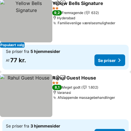
Yellow Bells Signature
Del
Føj til favoritter
2 Stjerner
9,2
Fremragende
632
Hyderabad
Familievenlige værelsesmuligheder
Populært valg
Se priser fra
5 hjemmesider
77 kr.
Se priser
Af
Rahul Guest House
Del
Føj til favoritter
2 Stjerner
8,1
Meget godt
1.602
Varanasi
Afslappende massagebehandlinger
Se priser fra
3 hjemmesider