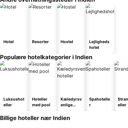
Hotel
Resorter
Hostel
Lejligheds
hotel
Populære hotelkategorier i Indien
Luksushot
Hoteller
Kæledyrsv
Spahotelle
Stra
eller
med pool
enlige
r
eller
hoteller
Billige hoteller nær Indien