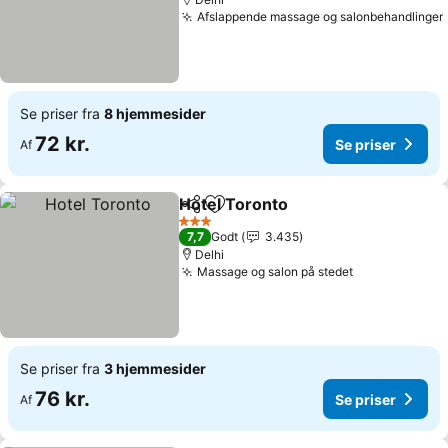
Afslappende massage og salonbehandlinger
Se priser fra
8 hjemmesider
72 kr.
Se priser
Af
Hotel Toronto
Del
Føj til favoritter
3 Stjerner
7,7
Godt
3.435
Delhi
Massage og salon på stedet
Se priser fra
3 hjemmesider
76 kr.
Se priser
Af