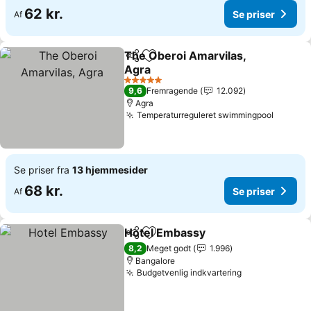
62 kr.
Se priser
Af
The Oberoi Amarvilas,
Del
Føj til favoritter
Agra
5 Stjerner
9,6
Fremragende
12.092
Agra
Temperaturreguleret swimmingpool
Se priser fra
13 hjemmesider
68 kr.
Se priser
Af
Hotel Embassy
Del
Føj til favoritter
8,2
Meget godt
1.996
Bangalore
Budgetvenlig indkvartering