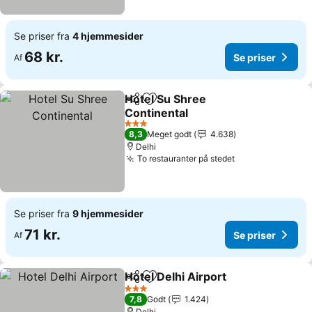
Se priser fra
4 hjemmesider
68 kr.
Se priser
Af
Hotel Su Shree
Del
Føj til favoritter
Continental
3 Stjerner
8,3
Meget godt
4.638
Delhi
To restauranter på stedet
Se priser fra
9 hjemmesider
71 kr.
Se priser
Af
Hotel Delhi Airport
Del
Føj til favoritter
3 Stjerner
7,8
Godt
1.424
Delhi