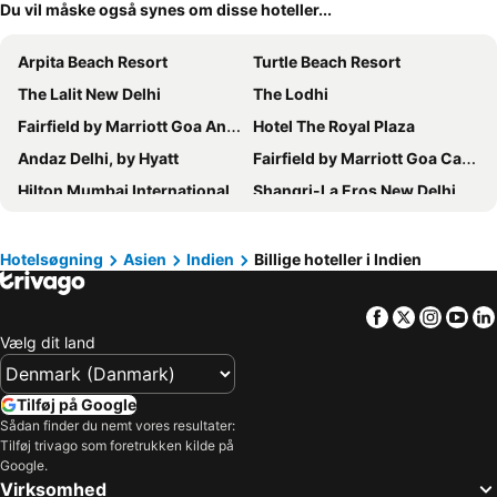
Du vil måske også synes om disse hoteller...
Arpita Beach Resort
Turtle Beach Resort
The Lalit New Delhi
The Lodhi
Fairfield by Marriott Goa Anjuna
Hotel The Royal Plaza
Andaz Delhi, by Hyatt
Fairfield by Marriott Goa Calangute
Hilton Mumbai International Airport
Shangri-La Eros New Delhi
Hyatt Centric Candolim Goa
Grand Chennai by GRT Hotels
The Taj Mahal Palace, Mumbai
Radisson Goa Candolim
Hotelsøgning
Asien
Indien
Billige hoteller i Indien
Hotel Global Inn
Taj Palace, New Delhi
Facebook
Twitter
Insta
Yo
Le Meridien Goa, Calangute
Novotel Goa Resort & Spa
Vælg dit land
Trident Nariman Point
Hyatt Place Goa Candolim
The Connaught, New Delhi - IHCL SeleQtions
Ramee Guestline Hotel Dadar
Tilføj på Google
Crowne Plaza New Delhi Rohini by IHG
Holiday Inn Goa Candolim By Ihg
Sådan finder du nemt vores resultater:
Tilføj trivago som foretrukken kilde på
The Park New Delhi
Hard Rock Hotel Goa
Google.
Novotel Mumbai International Airport
Novotel Mumbai Juhu Beach
Virksomhed