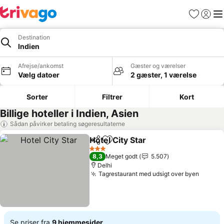
Favoritter
Log ind
Me
Destination
Indien
Afrejse/ankomst
Gæster og værelser
Vælg datoer
2 gæster, 1 værelse
Sorter
Filtrer
Kort
Billige hoteller i Indien, Asien
Sådan påvirker betaling søgeresultaterne
Hotel City Star
Del
Føj til favoritter
3 Stjerner
8,3
Meget godt
5.507
Delhi
Tagrestaurant med udsigt over byen
Se priser fra
9 hjemmesider