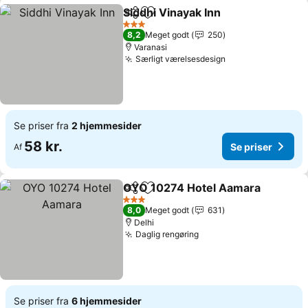
Siddhi Vinayak Inn
Del
Føj til favoritter
3 Stjerner
8,2
Meget godt
250
Varanasi
Særligt værelsesdesign
Se priser fra
2 hjemmesider
58 kr.
Se priser
Af
OYO 10274 Hotel Aamara
Del
Føj til favoritter
3 Stjerner
8,0
Meget godt
631
Delhi
Daglig rengøring
Se priser fra
6 hjemmesider