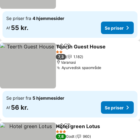
Se priser fra
4 hjemmesider
55 kr.
Se priser
Af
Teerth Guest House
Del
Føj til favoritter
2 Stjerner
7,3
1.182
Varanasi
Ayurvedisk spaområde
Se priser fra
5 hjemmesider
56 kr.
Se priser
Af
Hotel green Lotus
Del
Føj til favoritter
3 Stjerner
7,8
Godt
960