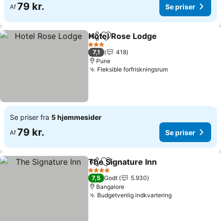
79 kr.
Se priser
Af
Hotel Rose Lodge
Del
Føj til favoritter
3 Stjerner
7,1
418
Pune
Fleksible forfriskningsrum
Se priser fra
5 hjemmesider
79 kr.
Se priser
Af
The Signature Inn
Del
Føj til favoritter
4 Stjerner
7,5
Godt
5.930
Bangalore
Budgetvenlig indkvartering