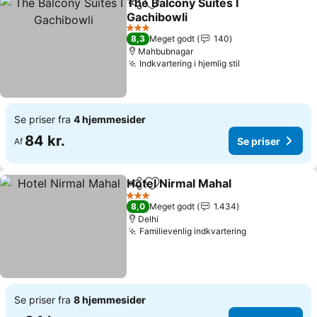
The Balcony Suites I
Del
Føj til favoritter
Gachibowli
3 Stjerner
8,3
Meget godt
140
Mahbubnagar
Indkvartering i hjemlig stil
Se priser fra
4 hjemmesider
84 kr.
Se priser
Af
Hotel Nirmal Mahal
Del
Føj til favoritter
3 Stjerner
8,0
Meget godt
1.434
Delhi
Familievenlig indkvartering
Se priser fra
8 hjemmesider