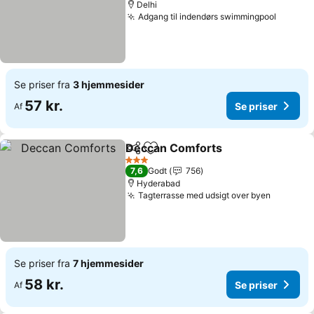
Delhi
Adgang til indendørs swimmingpool
Se priser fra
3 hjemmesider
57 kr.
Se priser
Af
Deccan Comforts
Del
Føj til favoritter
3 Stjerner
7,6
Godt
756
Hyderabad
Tagterrasse med udsigt over byen
Se priser fra
7 hjemmesider
58 kr.
Se priser
Af