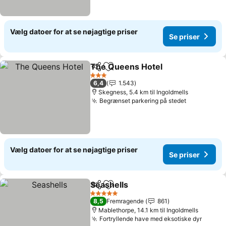
Vælg datoer for at se nøjagtige priser
Se priser
The Queens Hotel
Del
Føj til favoritter
3 Stjerner
6,4
1.543
Skegness, 5.4 km til Ingoldmells
Begrænset parkering på stedet
Vælg datoer for at se nøjagtige priser
Se priser
Seashells
Del
Føj til favoritter
5 Stjerner
8,5
Fremragende
861
Mablethorpe, 14.1 km til Ingoldmells
Fortryllende have med eksotiske dyr