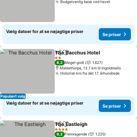
Budgetvenlig base ved havet
Vælg datoer for at se nøjagtige priser
Se priser
The Bacchus Hotel
Del
Føj til favoritter
2 Stjerner
8,2
Meget godt
1.627
Mablethorpe, 13.7 km til Ingoldmells
Historisk kro fra det 17. århundrede
Populært valg
Vælg datoer for at se nøjagtige priser
Se priser
The Eastleigh
Del
Føj til favoritter
4 Stjerner
9,2
Fremragende
1.225