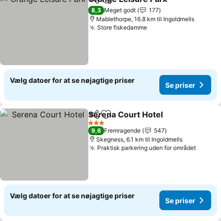
Del
Føj til favoritter
8,3
Meget godt
177
Mablethorpe, 16.8 km til Ingoldmells
Store fiskedamme
Vælg datoer for at se nøjagtige priser
Se priser
Serena Court Hotel
Del
Føj til favoritter
3 Stjerner
9,6
Fremragende
547
Skegness, 6.1 km til Ingoldmells
Praktisk parkering uden for området
Vælg datoer for at se nøjagtige priser
Se priser