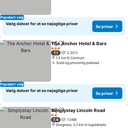
Populært valg
Vælg datoer for at se nøjagtige priser
Se priser
The Anchor Hotel & Bars
Del
Føj til favoritter
3 Stjerner
7,1
2.307
1.3 km til Centrum
Solid og prisvenlig pubmad
Populært valg
Vælg datoer for at se nøjagtige priser
Se priser
Simplystay Lincoln Road
Del
Føj til favoritter
2 Stjerner
7,4
1.088
Skegness, 5.2 km til Ingoldmells