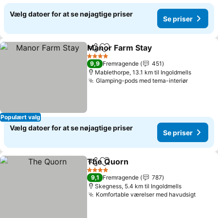
Vælg datoer for at se nøjagtige priser
Se priser
Manor Farm Stay
Del
Føj til favoritter
4 Stjerner
9,9
Fremragende
451
Mablethorpe, 13.1 km til Ingoldmells
Glamping-pods med tema-interiør
Populært valg
Vælg datoer for at se nøjagtige priser
Se priser
The Quorn
Del
Føj til favoritter
4 Stjerner
9,1
Fremragende
787
Skegness, 5.4 km til Ingoldmells
Komfortable værelser med havudsigt