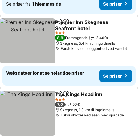
Se priser fra
1 hjemmeside
Se priser
Premier Inn Skegness
Del
Føj til favoritter
Seafront hotel
3 Stjerner
8,9
Fremragende
3.409
Skegness, 5.4 km til Ingoldmells
Førsteklasses beliggenhed ved vandet
Vælg datoer for at se nøjagtige priser
Se priser
The Kings Head inn
Del
Føj til favoritter
3 Stjerner
7,0
564
Skegness, 1.3 km til Ingoldmells
Luksushytter ved søen med spabade