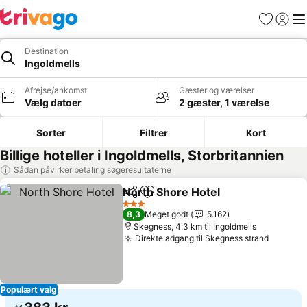
Favoritter
Log ind
Me
Destination
Ingoldmells
Afrejse/ankomst
Gæster og værelser
Vælg datoer
2 gæster, 1 værelse
Sorter
Filtrer
Kort
Billige hoteller i Ingoldmells, Storbritannien
Sådan påvirker betaling søgeresultaterne
North Shore Hotel
Del
Føj til favoritter
3 Stjerner
8,3
Meget godt
5.162
Skegness, 4.3 km til Ingoldmells
Direkte adgang til Skegness strand
Populært valg