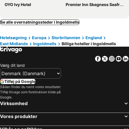
OYO Ivy Hotel
Premier Inn Skegness Seafront hotel
Se alle overnatningssteder i Ingoldmells
Hotelsøgning
Europa
Storbritannien
England
East Midlands
Ingoldmells
Billige hoteller i Ingoldmells
Facebook
Twitter
Insta
Yo
Vælg dit land
Tilføj på Google
Sådan finder du nemt vores resultater:
Tilføj trivago som foretrukken kilde på
Google.
Virksomhed
Vores produkter