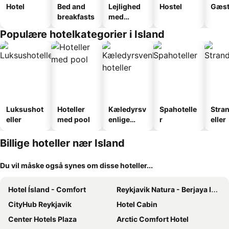
Hotel
Bed and
Lejlighed
Hostel
Gæst
breakfasts
med
faciliteter
Populære hotelkategorier i Island
Luksushot
Hoteller
Kæledyrsv
Spahotelle
Stra
eller
med pool
enlige
r
eller
hoteller
Billige hoteller nær Island
Du vil måske også synes om disse hoteller...
Hotel Ísland - Comfort
Reykjavik Natura - Berjaya Iceland Hotels
CityHub Reykjavik
Hotel Cabin
Center Hotels Plaza
Arctic Comfort Hotel