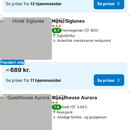
Se priser fra
12 hjemmesider
Se priser
Hotel Siglunes
Del
Føj til favoritter
3 Stjerner
8,7
Fremragende
900
Siglufjörður
Autentisk marokkansk restaurant
Populært valg
689 kr.
Af
Se priser fra
11 hjemmesider
Se priser
Guesthouse Aurora
Del
Føj til favoritter
2 Stjerner
7,8
Godt
3.641
Reykjavík
Alsidige familie- og grupperum