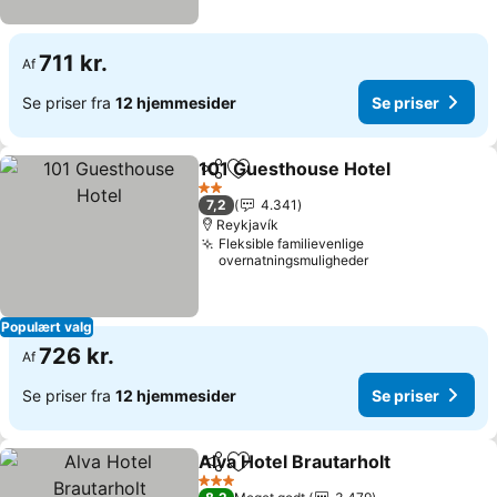
711 kr.
Af
Se priser fra
12 hjemmesider
Se priser
101 Guesthouse Hotel
Del
Føj til favoritter
2 Stjerner
7,2
4.341
Reykjavík
Fleksible familievenlige
overnatningsmuligheder
Populært valg
726 kr.
Af
Se priser fra
12 hjemmesider
Se priser
Alva Hotel Brautarholt
Del
Føj til favoritter
3 Stjerner