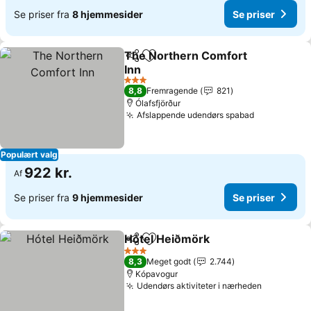
Se priser fra
8 hjemmesider
Se priser
The Northern Comfort
Del
Føj til favoritter
Inn
3 Stjerner
8,8
Fremragende
821
Ólafsfjörður
Afslappende udendørs spabad
Populært valg
922 kr.
Af
Se priser fra
9 hjemmesider
Se priser
Hótel Heiðmörk
Del
Føj til favoritter
3 Stjerner
8,3
Meget godt
2.744
Kópavogur
Udendørs aktiviteter i nærheden