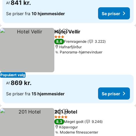
841 kr.
Af
Se priser fra
10 hjemmesider
Se priser
Hotel Vellir
Del
Føj til favoritter
3 Stjerner
8,6
Fremragende
3.222
Hafnarfjörður
Panorama-hjørnevinduer
Populært valg
869 kr.
Af
Se priser fra
15 hjemmesider
Se priser
201 Hotel
Del
Føj til favoritter
4 Stjerner
8,3
Meget godt
9.246
Kópavogur
Moderne fitnesscenter