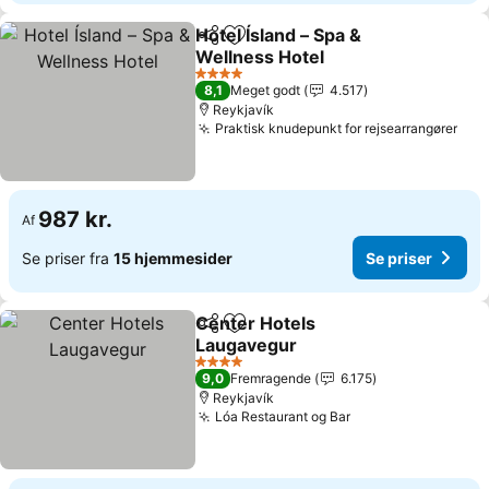
Hotel Ísland – Spa &
Del
Føj til favoritter
Wellness Hotel
4 Stjerner
8,1
Meget godt
4.517
Reykjavík
Praktisk knudepunkt for rejsearrangører
987 kr.
Af
Se priser fra
15 hjemmesider
Se priser
Center Hotels
Del
Føj til favoritter
Laugavegur
4 Stjerner
9,0
Fremragende
6.175
Reykjavík
Lóa Restaurant og Bar