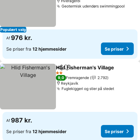
Hveragerði
Geotermisk udendørs swimmingpool
Populært valg
976 kr.
Af
Se priser fra
12 hjemmesider
Se priser
Hlid Fisherman's Village
Del
Føj til favoritter
2 Stjerner
9,0
Fremragende
2.792
Reykjavík
Fuglekiggeri og stier på stedet
987 kr.
Af
Se priser fra
12 hjemmesider
Se priser