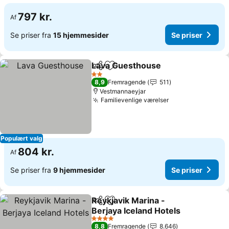
797 kr.
Af
Se priser fra
15 hjemmesider
Se priser
Lava Guesthouse
Del
Føj til favoritter
2 Stjerner
8,9
Fremragende
511
Vestmannaeyjar
Familievenlige værelser
Populært valg
804 kr.
Af
Se priser fra
9 hjemmesider
Se priser
Reykjavik Marina -
Del
Føj til favoritter
Berjaya Iceland Hotels
4 Stjerner
8,8
Fremragende
8.646