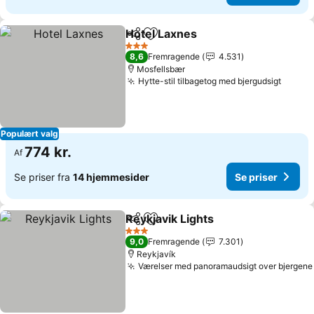
Hotel Laxnes
Del
Føj til favoritter
3 Stjerner
8,6
Fremragende
4.531
Mosfellsbær
Hytte-stil tilbagetog med bjergudsigt
Populært valg
774 kr.
Af
Se priser fra
14 hjemmesider
Se priser
Reykjavik Lights
Del
Føj til favoritter
3 Stjerner
9,0
Fremragende
7.301
Reykjavík
Værelser med panoramaudsigt over bjergene