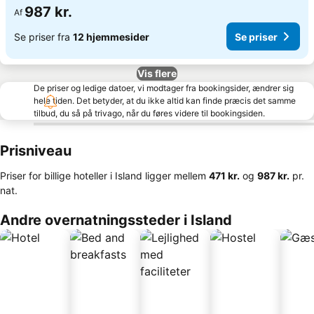
987 kr.
Af
Se priser fra
12 hjemmesider
Se priser
Vis flere
De priser og ledige datoer, vi modtager fra bookingsider, ændrer sig
hele tiden. Det betyder, at du ikke altid kan finde præcis det samme
tilbud, du så på trivago, når du føres videre til bookingsiden.
Prisniveau
Priser for billige hoteller i Island ligger mellem
‎471 kr.
og
‎987 kr.
pr.
nat.
Andre overnatningssteder i Island