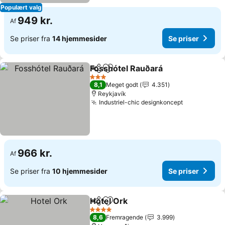
Populært valg
949 kr.
Af
Se priser fra
14 hjemmesider
Se priser
Fosshótel Rauðará
Del
Føj til favoritter
3 Stjerner
8,1
Meget godt
4.351
Reykjavík
Industriel-chic designkoncept
966 kr.
Af
Se priser fra
10 hjemmesider
Se priser
Hotel Ork
Del
Føj til favoritter
4 Stjerner
8,6
Fremragende
3.999