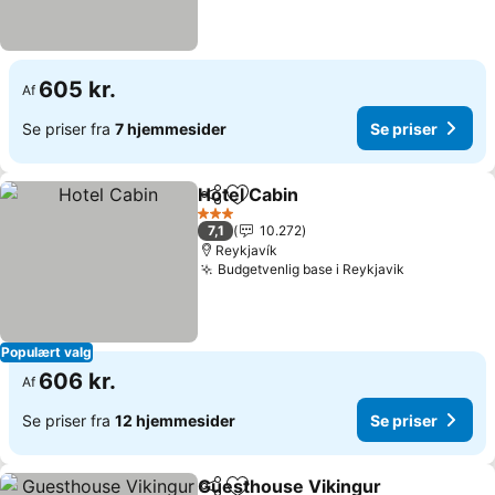
605 kr.
Af
Se priser fra
7 hjemmesider
Se priser
Hotel Cabin
Del
Føj til favoritter
3 Stjerner
7,1
10.272
Reykjavík
Budgetvenlig base i Reykjavik
Populært valg
606 kr.
Af
Se priser fra
12 hjemmesider
Se priser
Guesthouse Vikingur