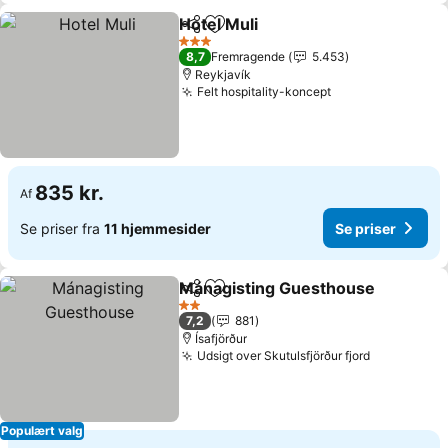
Hotel Muli
Del
Føj til favoritter
3 Stjerner
8,7
Fremragende
5.453
Reykjavík
Felt hospitality-koncept
835 kr.
Af
Se priser fra
11 hjemmesider
Se priser
Mánagisting Guesthouse
Del
Føj til favoritter
2 Stjerner
7,2
881
Ísafjörður
Udsigt over Skutulsfjörður fjord
Populært valg