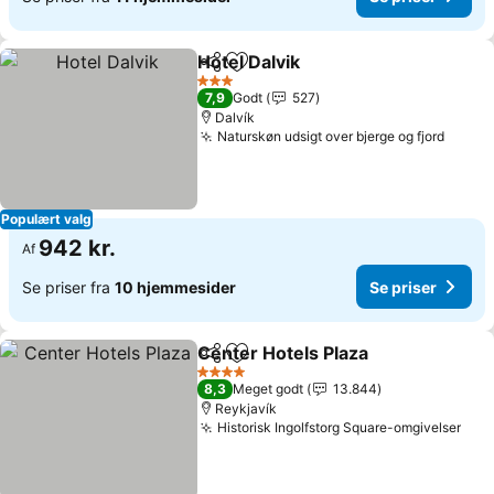
Hotel Dalvik
Del
Føj til favoritter
3 Stjerner
7,9
Godt
527
Dalvík
Naturskøn udsigt over bjerge og fjord
Populært valg
942 kr.
Af
Se priser fra
10 hjemmesider
Se priser
Center Hotels Plaza
Del
Føj til favoritter
4 Stjerner
8,3
Meget godt
13.844
Reykjavík
Historisk Ingolfstorg Square-omgivelser