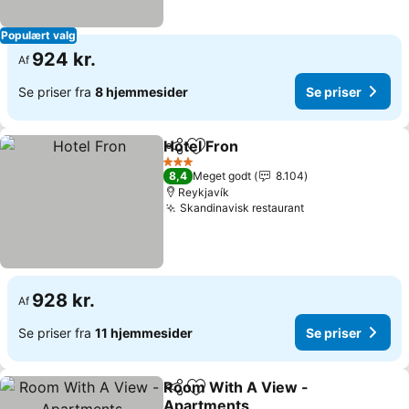
Populært valg
924 kr.
Af
Se priser fra
8 hjemmesider
Se priser
Hotel Fron
Del
Føj til favoritter
3 Stjerner
8,4
Meget godt
8.104
Reykjavík
Skandinavisk restaurant
928 kr.
Af
Se priser fra
11 hjemmesider
Se priser
Room With A View -
Del
Føj til favoritter
Apartments