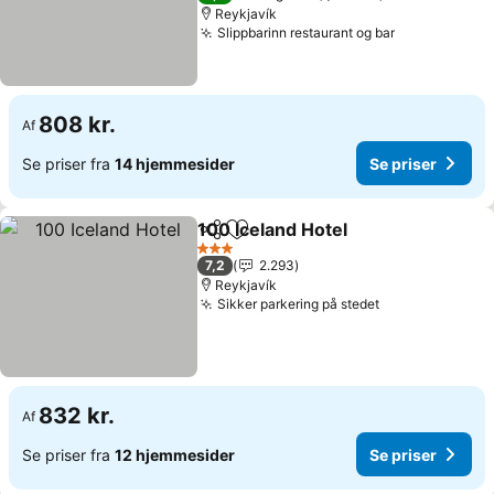
Reykjavík
Slippbarinn restaurant og bar
808 kr.
Af
Se priser fra
14 hjemmesider
Se priser
100 Iceland Hotel
Del
Føj til favoritter
3 Stjerner
7,2
2.293
Reykjavík
Sikker parkering på stedet
832 kr.
Af
Se priser fra
12 hjemmesider
Se priser