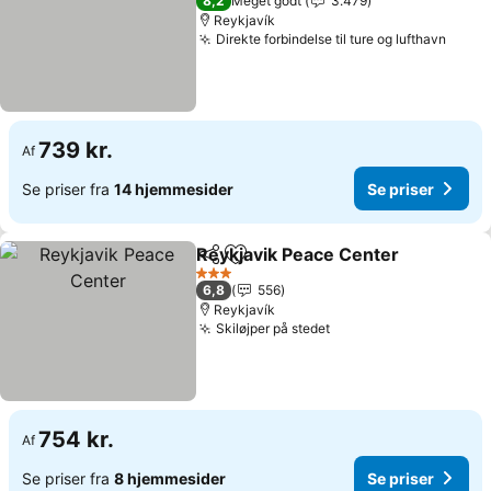
8,2
Meget godt
3.479
Reykjavík
Direkte forbindelse til ture og lufthavn
739 kr.
Af
Se priser fra
14 hjemmesider
Se priser
Reykjavik Peace Center
Del
Føj til favoritter
3 Stjerner
6,8
556
Reykjavík
Skiløjper på stedet
754 kr.
Af
Se priser fra
8 hjemmesider
Se priser