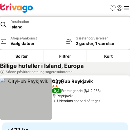
Favoritter
Log ind
Me
Destination
Island
Afrejse/ankomst
Gæster og værelser
Vælg datoer
2 gæster, 1 værelse
Sorter
Filtrer
Kort
Billige hoteller i Island, Europa
Sådan påvirker betaling søgeresultaterne
CityHub Reykjavik
Del
Føj til favoritter
2 Stjerner
9,2
Fremragende
2.256
Reykjavík
Udendørs spabad på taget