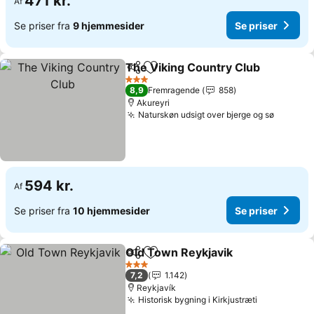
471 kr.
Af
Se priser fra
9 hjemmesider
Se priser
The Viking Country Club
Del
Føj til favoritter
3 Stjerner
8,9
Fremragende
858
Akureyri
Naturskøn udsigt over bjerge og sø
594 kr.
Af
Se priser fra
10 hjemmesider
Se priser
Old Town Reykjavik
Del
Føj til favoritter
3 Stjerner
7,2
1.142
Reykjavík
Historisk bygning i Kirkjustræti