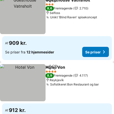
Guesthouse Vatnsholt
Del
Føj til favoritter
3 Stjerner
8,6
Fremragende
2.710
Selfoss
Unikt 'Blind Raven' spisekoncept
909 kr.
Af
Se priser fra
12 hjemmesider
Se priser
Hotel Von
Del
Føj til favoritter
4 Stjerner
8,9
Fremragende
4.117
Reykjavík
Sofistikeret Bon Restaurant og bar
912 kr.
Af