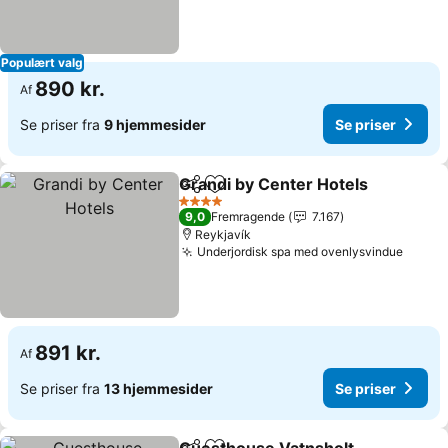
Populært valg
890 kr.
Af
Se priser fra
9 hjemmesider
Se priser
Grandi by Center Hotels
Del
Føj til favoritter
4 Stjerner
9,0
Fremragende
7.167
Reykjavík
Underjordisk spa med ovenlysvindue
891 kr.
Af
Se priser fra
13 hjemmesider
Se priser