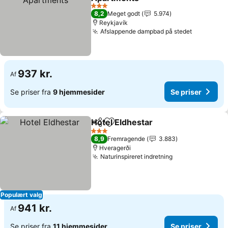
3 Stjerner
8,2
Meget godt
5.974
Reykjavík
Afslappende dampbad på stedet
937 kr.
Af
Se priser fra
9 hjemmesider
Se priser
Hotel Eldhestar
Del
Føj til favoritter
3 Stjerner
8,9
Fremragende
3.883
Hveragerði
Naturinspireret indretning
Populært valg
941 kr.
Af
Se priser fra
11 hjemmesider
Se priser