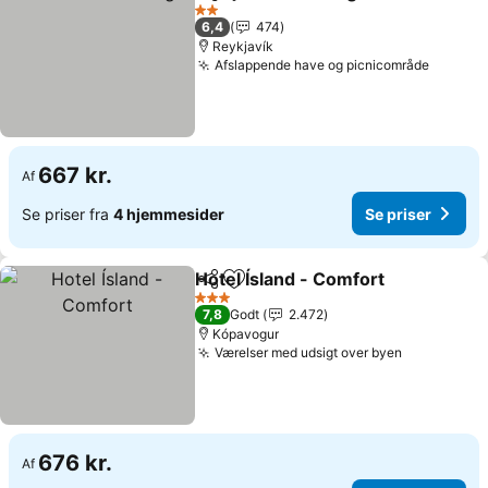
Del
Føj til favoritter
2 Stjerner
6,4
474
Reykjavík
Afslappende have og picnicområde
667 kr.
Af
Se priser fra
4 hjemmesider
Se priser
Hotel Ísland - Comfort
Del
Føj til favoritter
3 Stjerner
7,8
Godt
2.472
Kópavogur
Værelser med udsigt over byen
676 kr.
Af