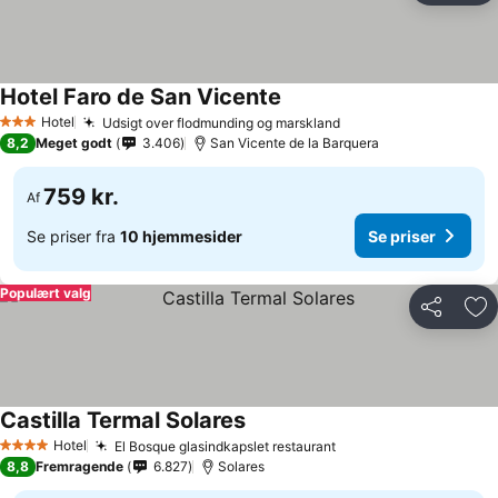
Hotel Faro de San Vicente
Se priser
Hotel
Udsigt over flodmunding og marskland
Se priser
3 Stjerner
8,2
Meget godt
3.406
San Vicente de la Barquera
759 kr.
Af
Se priser fra
10 hjemmesider
Se priser
Populært valg
Del
Føj
Castilla Termal Solares
Se priser
Hotel
El Bosque glasindkapslet restaurant
Se priser
4 Stjerner
8,8
Fremragende
6.827
Solares