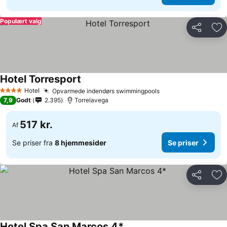
Populært valg
Del
Føj
Hotel Torresport
Se priser
Hotel
Opvarmede indendørs swimmingpools
Se priser
4 Stjerner
7,9
Godt
2.395
Torrelavega
517 kr.
Af
Se priser fra
8 hjemmesider
Se priser
Del
Føj
Hotel Spa San Marcos 4*