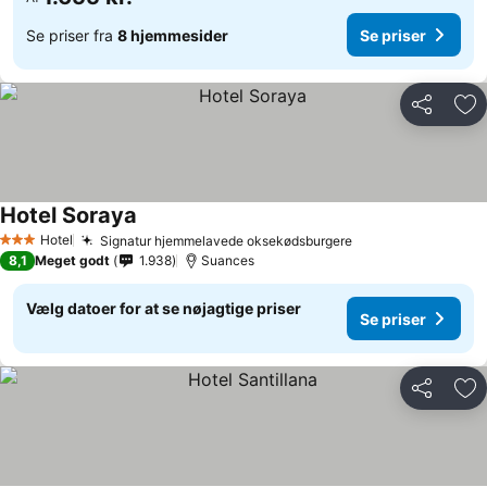
Se priser fra
8 hjemmesider
Se priser
Del
Føj
Hotel Soraya
Se priser
Hotel
Signatur hjemmelavede oksekødsburgere
Se priser
3 Stjerner
8,1
Meget godt
1.938
Suances
Vælg datoer for at se nøjagtige priser
Se priser
Del
Føj