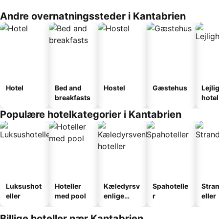
Andre overnatningssteder i Kantabrien
Hotel
Bed and
Hostel
Gæstehus
Lejli
breakfasts
hotel
Populære hotelkategorier i Kantabrien
Luksushot
Hoteller
Kæledyrsv
Spahotelle
Stra
eller
med pool
enlige
r
eller
hoteller
Billige hoteller nær Kantabrien