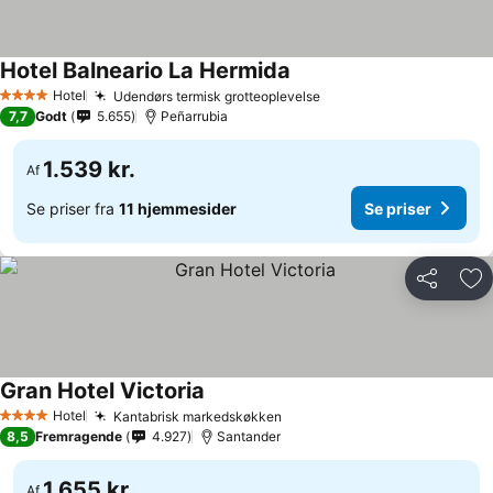
Hotel Balneario La Hermida
Se priser
Hotel
Udendørs termisk grotteoplevelse
Se priser
4 Stjerner
7,7
Godt
5.655
Peñarrubia
1.539 kr.
Af
Se priser fra
11 hjemmesider
Se priser
Del
Føj
Gran Hotel Victoria
Se priser
Hotel
Kantabrisk markedskøkken
Se priser
4 Stjerner
8,5
Fremragende
4.927
Santander
1.655 kr.
Af