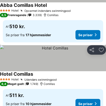
Abba Comillas Hotel
Se priser
Hotel
Opvarmet indendørs swimmingpool
Se priser
4 Stjerner
8,5
Fremragende
3.339
Comillas
510 kr.
Af
Se priser fra
17 hjemmesider
Se priser
Del
Føj
Hotel Comillas
Se priser
Hotel
Udendørs swimmingpool
Se priser
4 Stjerner
8,4
Meget godt
1.749
Comillas
511 kr.
Af
Se priser fra
10 hjemmesider
Se priser