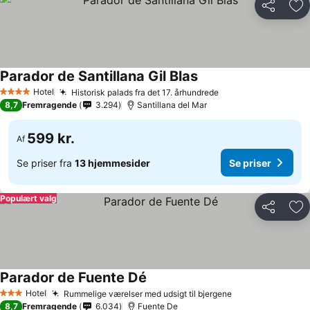
Del
Føj
Parador de Santillana Gil Blas
Se priser
Hotel
Historisk palads fra det 17. århundrede
Se priser
4 Stjerner
8,7
Fremragende
3.294
Santillana del Mar
599 kr.
Af
Se priser fra
13 hjemmesider
Se priser
Populært valg
Del
Føj
Parador de Fuente Dé
Se priser
Hotel
Rummelige værelser med udsigt til bjergene
Se priser
3 Stjerner
8,7
Fremragende
6.034
Fuente De