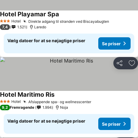
Hotel Playamar Spa
Se priser
Hotel
Direkte adgang til stranden ved Biscayabugten
Se priser
3 Stjerner
7,4
1.521
Laredo
Vælg datoer for at se nøjagtige priser
Se priser
Del
Føj
Hotel Maritimo Ris
Se priser
Hotel
Afslappende spa- og wellnesscenter
Se priser
3 Stjerner
9,2
Fremragende
1.994
Noja
Vælg datoer for at se nøjagtige priser
Se priser