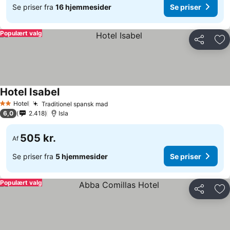
Se priser fra
16 hjemmesider
Se priser
Populært valg
Del
Føj
Hotel Isabel
Se priser
Hotel
Traditionel spansk mad
Se priser
2 Stjerner
6,0
2.418
Isla
505 kr.
Af
Se priser fra
5 hjemmesider
Se priser
Populært valg
Del
Føj