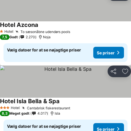
Hotel Azcona
Se priser
Hotel
To sæsonåbne udendørs pools
Se priser
1 Stjerner
7,5
Godt
2.270
Noja
Vælg datoer for at se nøjagtige priser
Se priser
Del
Føj
Hotel Isla Bella & Spa
Se priser
Hotel
Cantabrisk fiskerestaurant
Se priser
3 Stjerner
8,3
Meget godt
4.017
Isla
Vælg datoer for at se nøjagtige priser
Se priser