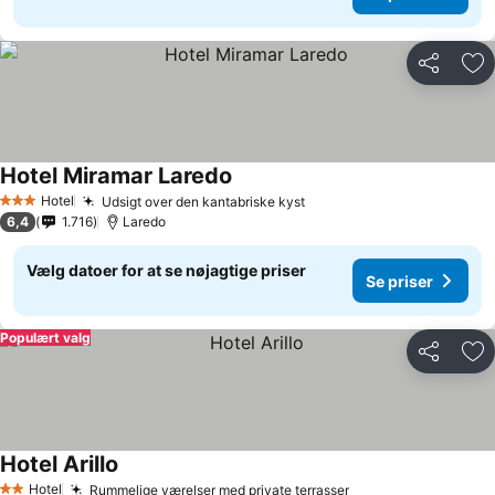
Del
Føj
Hotel Miramar Laredo
Se priser
Hotel
Udsigt over den kantabriske kyst
Se priser
3 Stjerner
6,4
1.716
Laredo
Vælg datoer for at se nøjagtige priser
Se priser
Populært valg
Del
Føj
Hotel Arillo
Se priser
Hotel
Rummelige værelser med private terrasser
Se priser