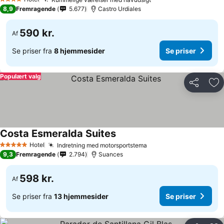
Se priser
4 Stjerner
8,9
Fremragende
5.677
Castro Urdiales
590 kr.
Af
Se priser fra
8 hjemmesider
Se priser
Populært valg
Del
Føj
Costa Esmeralda Suites
Se priser
Hotel
Indretning med motorsportstema
Se priser
5 Stjerner
9,3
Fremragende
2.794
Suances
598 kr.
Af
Se priser fra
13 hjemmesider
Se priser