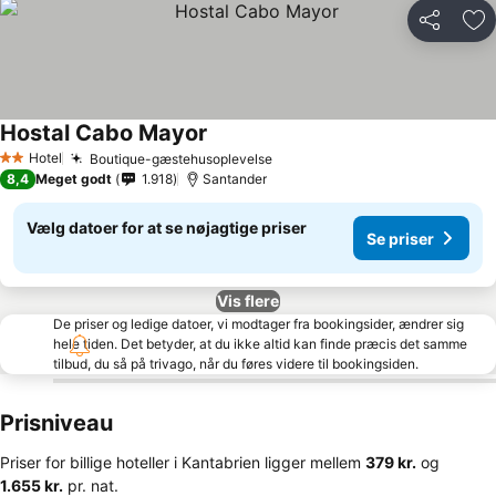
Del
Føj
Hostal Cabo Mayor
Se priser
Hotel
Boutique-gæstehusoplevelse
Se priser
2 Stjerner
8,4
Meget godt
1.918
Santander
Vælg datoer for at se nøjagtige priser
Se priser
Vis flere
De priser og ledige datoer, vi modtager fra bookingsider, ændrer sig
hele tiden. Det betyder, at du ikke altid kan finde præcis det samme
tilbud, du så på trivago, når du føres videre til bookingsiden.
Prisniveau
Priser for billige hoteller i Kantabrien ligger mellem
‎379 kr.
og
‎1.655 kr.
pr. nat.