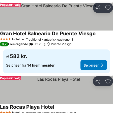
Populært valg
Del
Føj
Gran Hotel Balneario De Puente Viesgo
Se priser
Hotel
Traditionel kantabrisk gastronomi
Se priser
4 Stjerner
8,7
Fremragende
12.265
Puente Viesgo
582 kr.
Af
Se priser fra
14 hjemmesider
Se priser
Populært valg
Del
Føj
Las Rocas Playa Hotel
Se priser
Hotel
Rummelige værelser med havudsigt