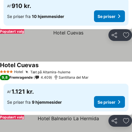
910 kr.
Af
Se priser fra
10 hjemmesider
Se priser
Populært valg
Del
Føj
Hotel Cuevas
Se priser
Hotel
Tæt på Altamira-hulerne
Se priser
4 Stjerner
9,8
Fremragende
4.409
Santillana del Mar
1.121 kr.
Af
Se priser fra
9 hjemmesider
Se priser
Populært valg
Del
Føj