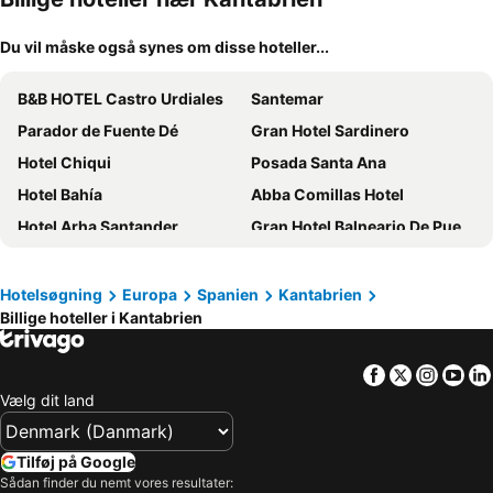
Du vil måske også synes om disse hoteller...
B&B HOTEL Castro Urdiales
Santemar
Parador de Fuente Dé
Gran Hotel Sardinero
Hotel Chiqui
Posada Santa Ana
Hotel Bahía
Abba Comillas Hotel
Hotel Arha Santander
Gran Hotel Balneario De Puente Viesgo
Gran Hotel Victoria
Ibis Styles Santander
Hotel Spa Villa Pasiega
Parador de Limpias
Hotelsøgning
Europa
Spanien
Kantabrien
Billige hoteller i Kantabrien
Eurostars Hotel Real
Las Rocas Playa Hotel
Suite Home Pinares
Hotel Balneario La Hermida
Facebook
Twitter
Insta
Yo
Hotel Comillas
Hotel Faro de San Vicente
Vælg dit land
Hotel Spa San Marcos 4*
Castilla Termal Solares
NH Ciudad de Santander
Dorma Sardinero
Tilføj på Google
Vincci Puertochico
Pasaje San Jorge
Sådan finder du nemt vores resultater: