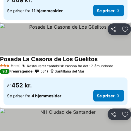
449 kr.
Af
Se priser fra
11 hjemmesider
Se priser
Del
Føj
Posada La Casona de Los Güelitos
Se priser
Hotel
Restaureret cantabrisk casona fra det 17. århundrede
Se prise
3 Stjerner
9,1
Fremragende
584
Santillana del Mar
452 kr.
Af
Se priser fra
4 hjemmesider
Se priser
Del
Føj