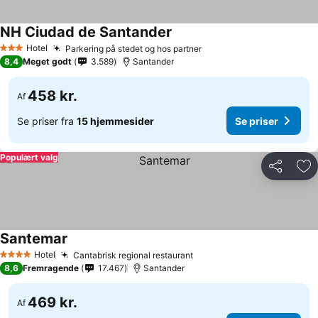
NH Ciudad de Santander
Se priser
Hotel
Parkering på stedet og hos partner
Se priser
3 Stjerner
8,4
Meget godt
3.589
Santander
458 kr.
Af
Se priser fra
15 hjemmesider
Se priser
Populært valg
Del
Føj
Santemar
Se priser
Hotel
Cantabrisk regional restaurant
Se priser
4 Stjerner
8,6
Fremragende
17.467
Santander
469 kr.
Af