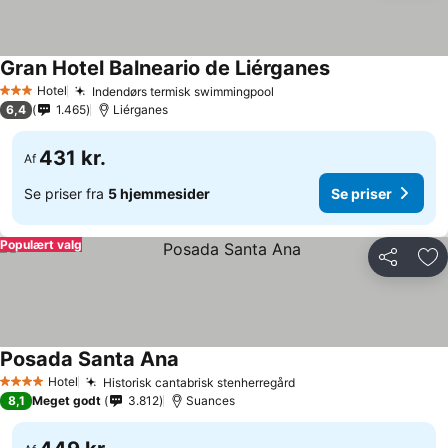
Gran Hotel Balneario de Liérganes
Se priser
Hotel
Indendørs termisk swimmingpool
Se priser
3 Stjerner
6,4
1.465
Liérganes
431 kr.
Af
Se priser fra
5 hjemmesider
Se priser
Populært valg
Del
Føj
Posada Santa Ana
Se priser
Hotel
Historisk cantabrisk stenherregård
Se priser
4 Stjerner
8,1
Meget godt
3.812
Suances