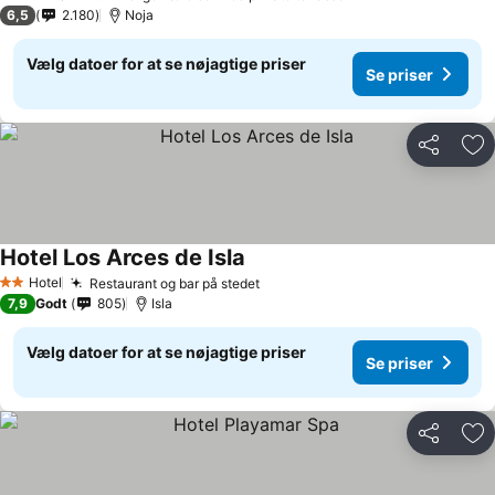
2 Stjerner
6,5
2.180
Noja
Vælg datoer for at se nøjagtige priser
Se priser
Del
Føj
Hotel Los Arces de Isla
Se priser
Hotel
Restaurant og bar på stedet
Se priser
2 Stjerner
7,9
Godt
805
Isla
Vælg datoer for at se nøjagtige priser
Se priser
Del
Føj