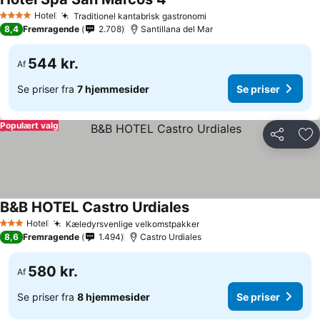
Se priser
Hotel
Traditionel kantabrisk gastronomi
Se priser
4 Stjerner
8,4
Fremragende
2.708
Santillana del Mar
544 kr.
Af
Se priser fra
7 hjemmesider
Se priser
Populært valg
Del
Føj
B&B HOTEL Castro Urdiales
Se priser
Hotel
Kæledyrsvenlige velkomstpakker
Se priser
3 Stjerner
8,6
Fremragende
1.494
Castro Urdiales
580 kr.
Af
Se priser fra
8 hjemmesider
Se priser