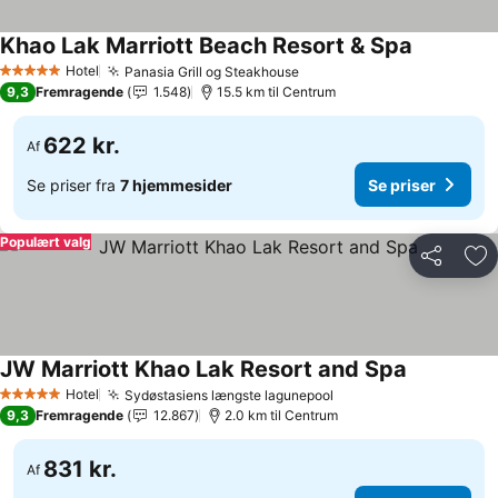
Khao Lak Marriott Beach Resort & Spa
Hotel
Panasia Grill og Steakhouse
5 Stjerner
9,3
Fremragende
1.548
15.5 km til Centrum
622 kr.
Af
Se priser fra
7 hjemmesider
Se priser
Populært valg
Del
Føj
JW Marriott Khao Lak Resort and Spa
Hotel
Sydøstasiens længste lagunepool
5 Stjerner
9,3
Fremragende
12.867
2.0 km til Centrum
831 kr.
Af