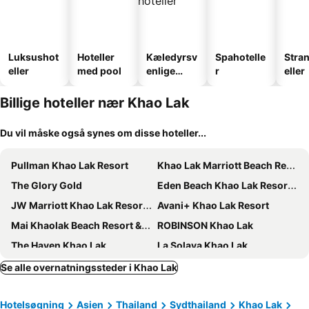
Luksushot
Hoteller
Kæledyrsv
Spahotelle
Stra
eller
med pool
enlige
r
eller
hoteller
Billige hoteller nær Khao Lak
Du vil måske også synes om disse hoteller...
Pullman Khao Lak Resort
Khao Lak Marriott Beach Resort & Spa
The Glory Gold
Eden Beach Khao Lak Resort & Spa
JW Marriott Khao Lak Resort and Spa
Avani+ Khao Lak Resort
Mai Khaolak Beach Resort & Spa - TUIBLUE Mai Khaolak
ROBINSON Khao Lak
The Haven Khao Lak
La Solaya Khao Lak
Motive Cottage Resort
Grand Mercure Khao Lak Bangsak
Se alle overnatningssteder i Khao Lak
The Chu’s Boutique Hotel
Cousin Resort
Hotelsøgning
Asien
Thailand
Sydthailand
Khao Lak
Ramada Resort by Wyndham Khao Lak
Le Menara Khao Lak