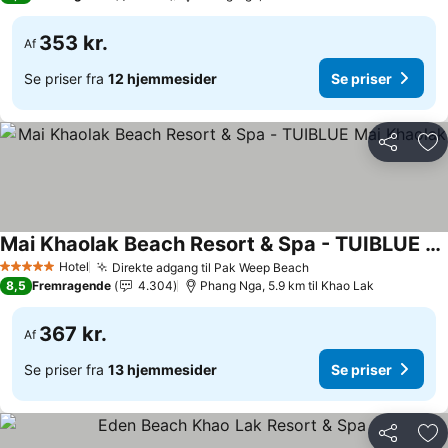
353 kr.
Af
Se priser fra
12 hjemmesider
Se priser
Del
Føj
Mai Khaolak Beach Resort & Spa - TUIBLUE Mai Khaolak
Hotel
Direkte adgang til Pak Weep Beach
5 Stjerner
8,5
Fremragende
4.304
Phang Nga, 5.9 km til Khao Lak
367 kr.
Af
Se priser fra
13 hjemmesider
Se priser
Del
Føj