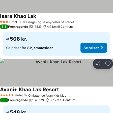
Isara Khao Lak
Hotel
Massage- og salonydelser på stedet
3 Stjerner
8,5
Fremragende
153
4.7 km til Centrum
508 kr.
Af
Se priser fra
8 hjemmesider
Se priser
Del
Føj
Avani+ Khao Lak Resort
Hotel
Omfattende AvaniKids klub
5 Stjerner
9,5
Fremragende
4.592
6.7 km til Centrum
548 kr.
Af