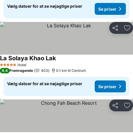
Vælg datoer for at se nøjagtige priser
Se priser
Del
Føj
La Solaya Khao Lak
Hotel
5 Stjerner
9,4
Fremragende
403
0.1 km til Centrum
Vælg datoer for at se nøjagtige priser
Se priser
Del
Føj