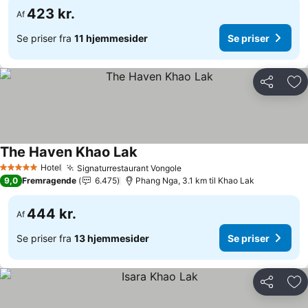
423 kr.
Af
Se priser fra
11 hjemmesider
Se priser
Del
Føj
The Haven Khao Lak
Hotel
Signaturrestaurant Vongole
5 Stjerner
9,0
Fremragende
6.475
Phang Nga, 3.1 km til Khao Lak
444 kr.
Af
Se priser fra
13 hjemmesider
Se priser
Del
Føj