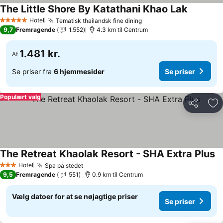
The Little Shore By Katathani Khao Lak
Hotel
Tematisk thailandsk fine dining
5 Stjerner
9,7
Fremragende
1.552
4.3 km til Centrum
1.481 kr.
Af
Se priser fra
6 hjemmesider
Se priser
Populært valg
Del
Føj
The Retreat Khaolak Resort - SHA Extra Plus
Hotel
Spa på stedet
3 Stjerner
9,5
Fremragende
551
0.9 km til Centrum
Vælg datoer for at se nøjagtige priser
Se priser