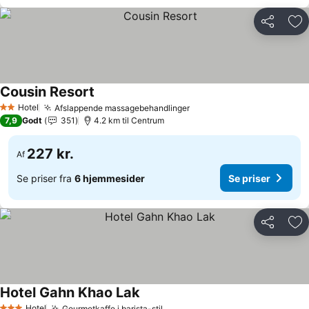
Del
Føj
Cousin Resort
Hotel
Afslappende massagebehandlinger
2 Stjerner
7,9
Godt
351
4.2 km til Centrum
227 kr.
Af
Se priser fra
6 hjemmesider
Se priser
Del
Føj
Hotel Gahn Khao Lak
Hotel
Gourmetkaffe i barista-stil