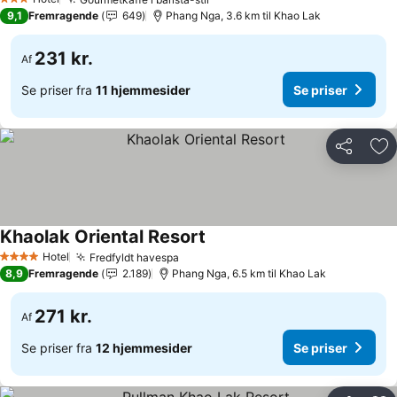
3 Stjerner
9,1
Fremragende
649
Phang Nga, 3.6 km til Khao Lak
231 kr.
Af
Se priser fra
11 hjemmesider
Se priser
Del
Føj
Khaolak Oriental Resort
Hotel
Fredfyldt havespa
4 Stjerner
8,9
Fremragende
2.189
Phang Nga, 6.5 km til Khao Lak
271 kr.
Af
Se priser fra
12 hjemmesider
Se priser