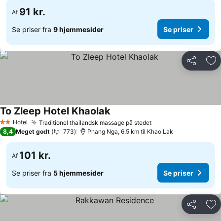
91 kr.
Af
Se priser fra
9 hjemmesider
Se priser
Del
Føj
To Zleep Hotel Khaolak
Hotel
Traditionel thailandsk massage på stedet
2 Stjerner
8,4
Meget godt
773
Phang Nga, 6.5 km til Khao Lak
101 kr.
Af
Se priser fra
5 hjemmesider
Se priser
Del
Føj