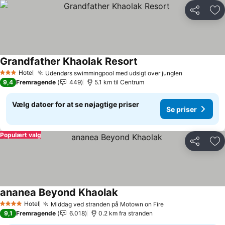
Del
Føj
Grandfather Khaolak Resort
Hotel
Udendørs swimmingpool med udsigt over junglen
3 Stjerner
9,4
Fremragende
449
5.1 km til Centrum
Vælg datoer for at se nøjagtige priser
Se priser
Populært valg
Del
Føj
ananea Beyond Khaolak
Hotel
Middag ved stranden på Motown on Fire
4 Stjerner
9,1
Fremragende
6.018
0.2 km fra stranden