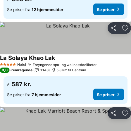
Se priser fra
12 hjemmesider
Se priser
Del
Føj
La Solaya Khao Lak
Hotel
Foryngende spa- og wellnessfaciliteter
5 Stjerner
9,0
Fremragende
1.148
5.8 km til Centrum
587 kr.
Af
Se priser fra
7 hjemmesider
Se priser
Del
Føj