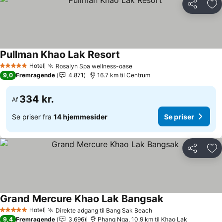
Del
Føj
Pullman Khao Lak Resort
Hotel
Rosalyn Spa wellness-oase
5 Stjerner
9,0
Fremragende
4.871
16.7 km til Centrum
334 kr.
Af
Se priser fra
14 hjemmesider
Se priser
Del
Føj
Grand Mercure Khao Lak Bangsak
Hotel
Direkte adgang til Bang Sak Beach
5 Stjerner
9,4
Fremragende
3.696
Phang Nga, 10.9 km til Khao Lak