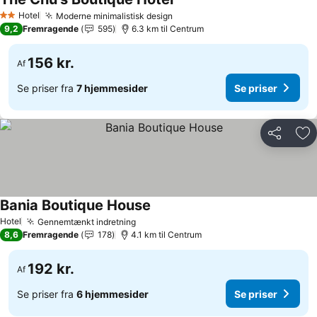
Hotel
Moderne minimalistisk design
2 Stjerner
9,2
Fremragende
595
6.3 km til Centrum
156 kr.
Af
Se priser fra
7 hjemmesider
Se priser
Del
Føj
Bania Boutique House
Hotel
Gennemtænkt indretning
8,6
Fremragende
178
4.1 km til Centrum
192 kr.
Af
Se priser fra
6 hjemmesider
Se priser