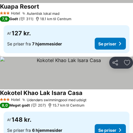
Kuapa Resort
Hotel
Autentisk lokal mad
3 Stjerner
7,9
Godt
311
18.1 km til Centrum
127 kr.
Af
Se priser fra
7 hjemmesider
Se priser
Del
Føj
Kokotel Khao Lak Isara Casa
Hotel
Udendørs swimmingpool med udsigt
3 Stjerner
8,0
Meget godt
207
15.7 km til Centrum
148 kr.
Af
Se priser fra
6 hjemmesider
Se priser