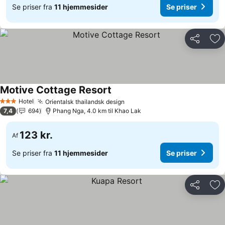
Se priser fra
11 hjemmesider
Se priser
Del
Føj
Motive Cottage Resort
Hotel
Orientalsk thailandsk design
3 Stjerner
7,4
694
Phang Nga, 4.0 km til Khao Lak
123 kr.
Af
Se priser fra
11 hjemmesider
Se priser
Del
Føj