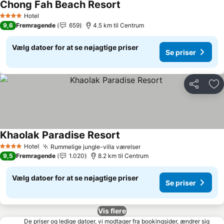
Chong Fah Beach Resort
Hotel
4 Stjerner
9,6
Fremragende
659
4.5 km til Centrum
Vælg datoer for at se nøjagtige priser
Se priser
Del
Føj
Khaolak Paradise Resort
Hotel
Rummelige jungle-villa værelser
4 Stjerner
9,5
Fremragende
1.020
8.2 km til Centrum
Vælg datoer for at se nøjagtige priser
Se priser
Vis flere
De priser og ledige datoer, vi modtager fra bookingsider, ændrer sig