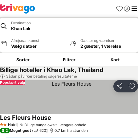
Favoritter
Log ind
Me
Destination
Khao Lak
Afrejse/ankomst
Gæster og værelser
Vælg datoer
2 gæster, 1 værelse
Sorter
Filtrer
Kort
Billige hoteller i Khao Lak, Thailand
Sådan påvirker betaling søgeresultaterne
Populært valg
Del
Føj
Les Fleurs House
Hotel
Billige bungalows til længere ophold
2 Stjerner
8,2
Meget godt
623
0.7 km fra stranden