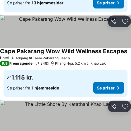
Se priser fra
13 hjemmesider
Se priser
Del
Føj
Cape Pakarang Wow Wild Wellness Escapes
Hotel
Adgang til Laem Pakarang Beach
9,9
Fremragende
348
Phang Nga, 5.2 km til Khao Lak
1.115 kr.
Af
Se priser fra
1 hjemmeside
Se priser
Del
Føj