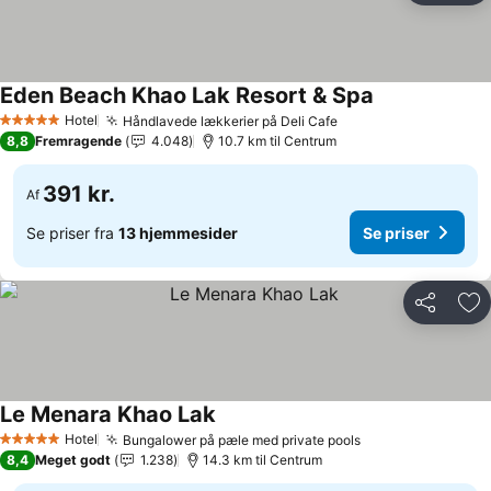
Eden Beach Khao Lak Resort & Spa
Hotel
Håndlavede lækkerier på Deli Cafe
5 Stjerner
8,8
Fremragende
4.048
10.7 km til Centrum
391 kr.
Af
Se priser fra
13 hjemmesider
Se priser
Del
Føj
Le Menara Khao Lak
Hotel
Bungalower på pæle med private pools
5 Stjerner
8,4
Meget godt
1.238
14.3 km til Centrum