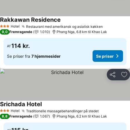
Rakkawan Residence
Hotel
Restaurant med amerikansk og asiatisk køkken
3 Stjerner
9,0
Fremragende
1.010
Phang Nga, 6.8 km til Khao Lak
114 kr.
Af
Se priser fra
7 hjemmesider
Se priser
Del
Føj
Srichada Hotel
Hotel
Traditionelle massagebehandlinger på stedet
3 Stjerner
8,8
Fremragende
1.067
Phang Nga, 6.2 km til Khao Lak