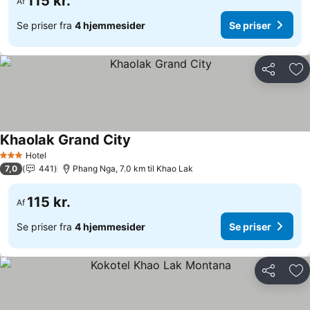
115 kr.
Af
Se priser fra
4 hjemmesider
Se priser
Del
Føj
Khaolak Grand City
Hotel
3 Stjerner
7,0
441
Phang Nga, 7.0 km til Khao Lak
115 kr.
Af
Se priser fra
4 hjemmesider
Se priser
Del
Føj