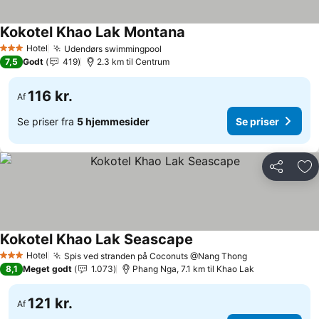
Kokotel Khao Lak Montana
Hotel
Udendørs swimmingpool
3 Stjerner
7,5
Godt
419
2.3 km til Centrum
116 kr.
Af
Se priser fra
5 hjemmesider
Se priser
Del
Føj
Kokotel Khao Lak Seascape
Hotel
Spis ved stranden på Coconuts @Nang Thong
3 Stjerner
8,1
Meget godt
1.073
Phang Nga, 7.1 km til Khao Lak
121 kr.
Af