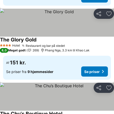
Del
Føj
The Glory Gold
Hotel
Restaurant og bar på stedet
4 Stjerner
8,0
Meget godt
269
Phang Nga, 3.3 km til Khao Lak
151 kr.
Af
Se priser fra
9 hjemmesider
Se priser
Del
Føj
The Chu’s Boutique Hotel