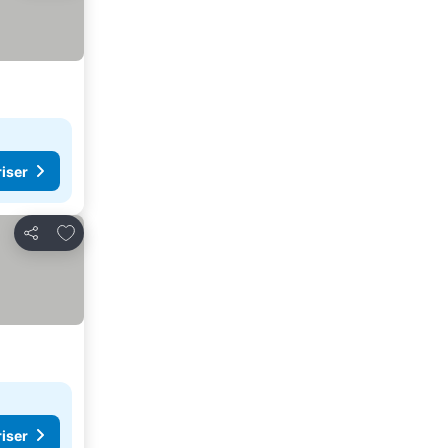
riser
Føj til favoritter
Del
riser