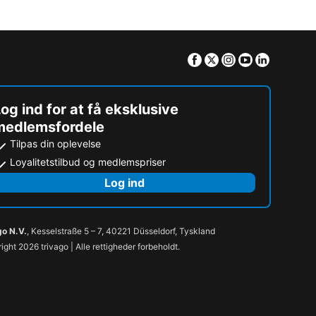
Facebook
Twitter
Instagram
Youtube
Linkedin
og ind for at få eksklusive
medlemsfordele
Tilpas din oplevelse
Loyalitetstilbud og medlemspriser
Log ind
go N.V.
, Kesselstraße 5 – 7, 40221 Düsseldorf, Tyskland
ight 2026 trivago | Alle rettigheder forbeholdt.