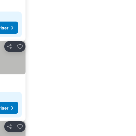
riser
Føj til favoritter
Del
riser
Føj til favoritter
Del