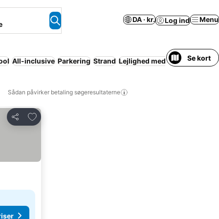
DA · kr.
Menu
Log ind
e
Se kort
ool
All-inclusive
Parkering
Strand
Lejlighed med faciliteter
Grati
Sådan påvirker betaling søgeresultaterne
Føj til favoritter
Del
riser