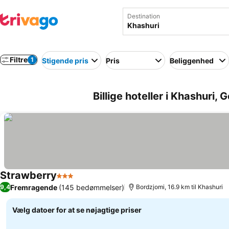
Destination
Filtre
1
Stigende pris
Pris
Beliggenhed
Billige hoteller i Khashuri, 
Strawberry
3 Stjerner
Se priser
Fremragende
(145 bedømmelser)
9,4
Bordzjomi, 16.9 km til Khashuri
Vælg datoer for at se nøjagtige priser