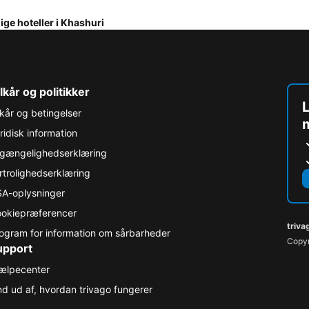
lige hoteller i Khashuri
lkår og politikker
L
lkår og betingelser
ridisk information
lgængelighedserklæring
rtrolighedserklæring
A-oplysninger
okiepræferencer
triva
ogram for information om sårbarheder
Copyr
upport
ælpecenter
nd ud af, hvordan trivago fungerer