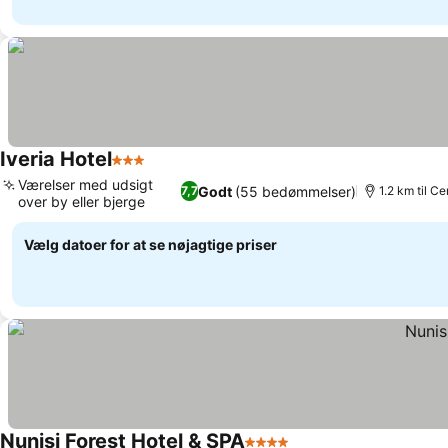
Iveria Hotel
3 Stjerner
Se priser
Værelser med udsigt
Godt
(55 bedømmelser)
7,7
1.2 km til C
over by eller bjerge
Se priser
Vælg datoer for at se nøjagtige priser
Nunisi Forest Hotel & SPA