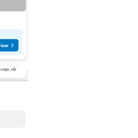
riser
ivago, når