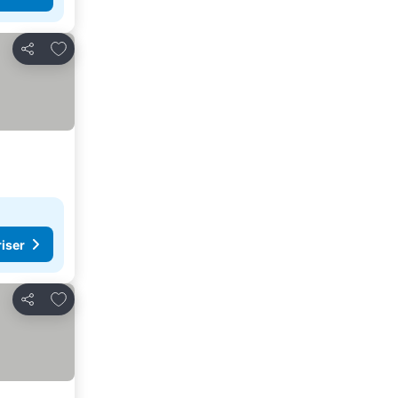
Føj til favoritter
Del
riser
Føj til favoritter
Del