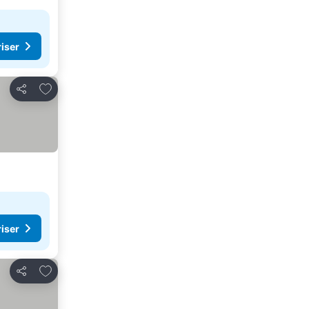
riser
Føj til favoritter
Del
riser
Føj til favoritter
Del