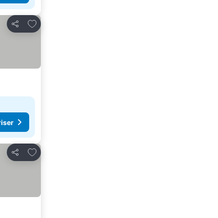
Føj til favoritter
Del
riser
Føj til favoritter
Del