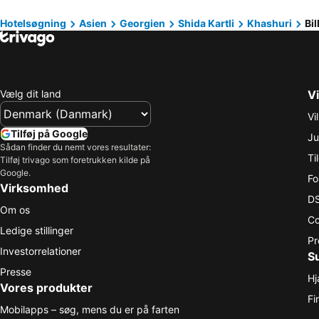
Hotelsøgning
Asien
Georgien
Shida Kartli
Khashuri
Bil
Vælg dit land
Vi
Vi
Tilføj på Google
Ju
Sådan finder du nemt vores resultater:
Ti
Tilføj trivago som foretrukken kilde på
Google.
Fo
Virksomhed
DS
Om os
Co
Ledige stillinger
Pr
Investorrelationer
S
Presse
Hj
Vores produkter
Fi
Mobilapps – søg, mens du er på farten