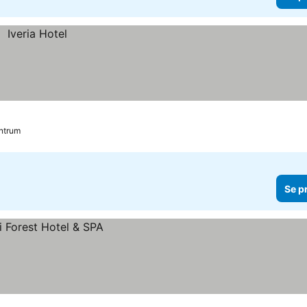
entrum
Se p