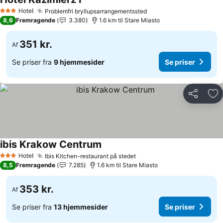
Se priser
Hotel
Problemfri bryllupsarrangementssted
Se priser
3 Stjerner
8,6
Fremragende
3.380
1.6 km til Stare Miasto
351 kr.
Af
Se priser fra
9 hjemmesider
Se priser
Del
Føj
ibis Krakow Centrum
Se priser
Hotel
Ibis Kitchen-restaurant på stedet
Se priser
3 Stjerner
8,5
Fremragende
7.285
1.6 km til Stare Miasto
353 kr.
Af
Se priser fra
13 hjemmesider
Se priser