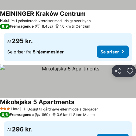
MEININGER Kraków Centrum
Se priser
Hotel
Lydisolerede værelser med udsigt over byen
Se priser
8,9
Fremragende
8.452
1.0 km til Centrum
295 kr.
Af
Se priser fra
5 hjemmesider
Se priser
Del
Føj
Mikołajska 5 Apartments
Se priser
Hotel
Udsigt til gårdhave eller middelaldergader
Se priser
3 Stjerner
8,6
Fremragende
860
0.6 km til Stare Miasto
296 kr.
Af