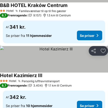
B&B HOTEL Kraków Centrum
Se priser
Hotel
Familieværelser til op til fire gæster
Se priser
2 Stjerner
8,7
Fremragende
9.157
1.5 km til Centrum
341 kr.
Af
Se priser fra
11 hjemmesider
Se priser
Del
Føj
Hotel Kazimierz III
Se priser
Hotel
Personlig lufthavnstransport
Se priser
3 Stjerner
8,7
Fremragende
3.404
1.1 km til Centrum
342 kr.
Af
Se priser fra
10 hjemmesider
Se priser