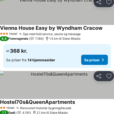
Del
Føj
Vienna House Easy by Wyndham Cracow
Se pri
Hotel
Spa med fuld service, sauna og massage
Se priser
3 Stjerner
8,6
Fremragende
7.184
1.5 km til Stare Miasto
368 kr.
Af
Se priser fra
14 hjemmesider
Se priser
Del
Føj
Hostel70s&QueenApartments
Se priser
Hotel
Renoveret historisk bygningsfacade
Se priser
2 Stjerner
7,7
Godt
4.191
2.1 km til Stare Miasto