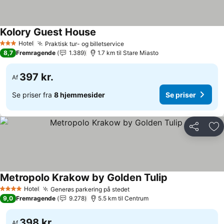
Kolory Guest House
Se priser
Hotel
Praktisk tur- og billetservice
Se priser
3 Stjerner
8,7
Fremragende
1.389
1.7 km til Stare Miasto
397 kr.
Af
Se priser fra
8 hjemmesider
Se priser
Del
Føj
Metropolo Krakow by Golden Tulip
Se priser
Hotel
Generøs parkering på stedet
Se priser
4 Stjerner
9,0
Fremragende
9.278
5.5 km til Centrum
398 kr.
Af