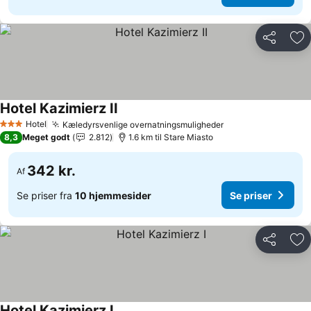
Del
Føj
Hotel Kazimierz II
Se priser
Hotel
Kæledyrsvenlige overnatningsmuligheder
Se priser
3 Stjerner
8,3
Meget godt
2.812
1.6 km til Stare Miasto
342 kr.
Af
Se priser fra
10 hjemmesider
Se priser
Del
Føj
Hotel Kazimierz I