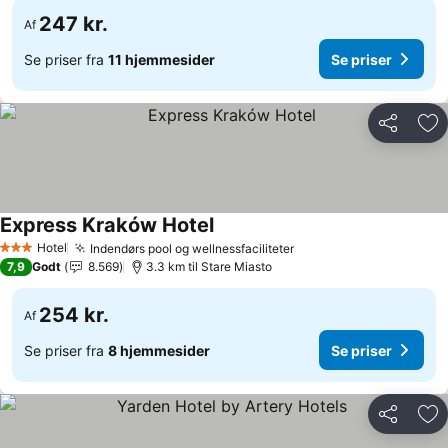
247 kr.
Af
Se priser fra
11 hjemmesider
Se priser
Del
Føj
Express Kraków Hotel
Se priser
Hotel
Indendørs pool og wellnessfaciliteter
Se priser
3 Stjerner
7,9
Godt
8.569
3.3 km til Stare Miasto
254 kr.
Af
Se priser fra
8 hjemmesider
Se priser
Del
Føj