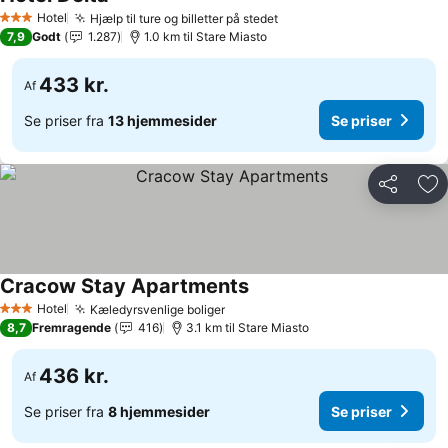
Se priser
Hotel
Hjælp til ture og billetter på stedet
Se priser
3 Stjerner
7,9
Godt
1.287
1.0 km til Stare Miasto
433 kr.
Af
Se priser fra
13 hjemmesider
Se priser
Del
Føj
Cracow Stay Apartments
Se priser
Hotel
Kæledyrsvenlige boliger
Se priser
3 Stjerner
8,7
Fremragende
416
3.1 km til Stare Miasto
436 kr.
Af
Se priser fra
8 hjemmesider
Se priser