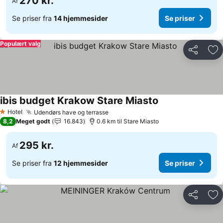
270 kr.
Af
Se priser fra
14 hjemmesider
Se priser
Populært valg
Del
Føj
ibis budget Krakow Stare Miasto
Se priser
Hotel
Udendørs have og terrasse
Se priser
1 Stjerner
8,2
Meget godt
16.843
0.6 km til Stare Miasto
295 kr.
Af
Se priser fra
12 hjemmesider
Se priser
Del
Føj