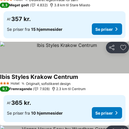
Se priser
4 Stjerner
8,3
Meget godt
4.832
3.8 km til Stare Miasto
357 kr.
Af
Se priser fra
15 hjemmesider
Se priser
Del
Føj
Ibis Styles Krakow Centrum
Se priser
Hotel
Originalt, sofistikeret design
Se priser
3 Stjerner
9,1
Fremragende
7.928
2.3 km til Centrum
365 kr.
Af
Se priser fra
10 hjemmesider
Se priser