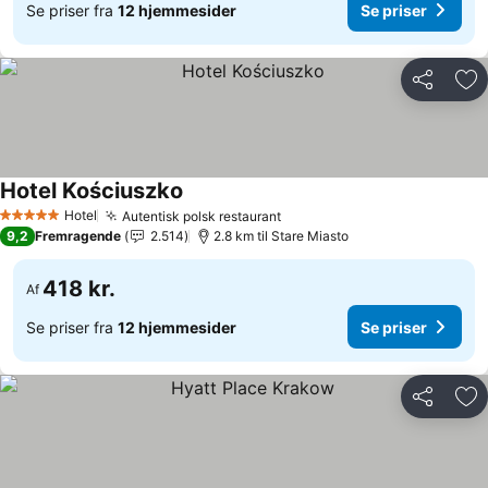
Se priser fra
12 hjemmesider
Se priser
Del
Føj
Hotel Kościuszko
Se priser
Hotel
Autentisk polsk restaurant
Se priser
5 Stjerner
9,2
Fremragende
2.514
2.8 km til Stare Miasto
418 kr.
Af
Se priser fra
12 hjemmesider
Se priser
Del
Føj