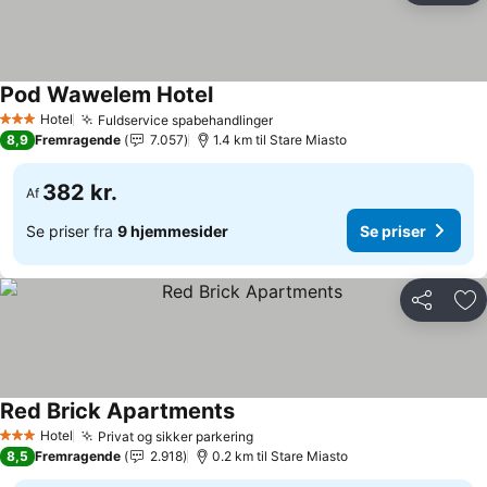
Pod Wawelem Hotel
Se priser
Hotel
Fuldservice spabehandlinger
Se priser
3 Stjerner
8,9
Fremragende
7.057
1.4 km til Stare Miasto
382 kr.
Af
Se priser fra
9 hjemmesider
Se priser
Del
Føj
Red Brick Apartments
Se priser
Hotel
Privat og sikker parkering
Se priser
3 Stjerner
8,5
Fremragende
2.918
0.2 km til Stare Miasto