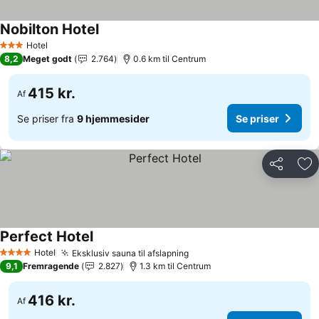
Nobilton Hotel
Se priser
Hotel
3 Stjerner
8,2
Meget godt
2.764
0.6 km til Centrum
415 kr.
Af
Se priser fra
9 hjemmesider
Se priser
Del
Føj
Perfect Hotel
Se priser
Hotel
Eksklusiv sauna til afslapning
Se priser
4 Stjerner
9,1
Fremragende
2.827
1.3 km til Centrum
416 kr.
Af