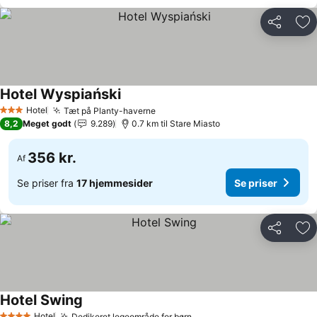
Del
Føj
Hotel Wyspiański
Se priser
Hotel
Tæt på Planty-haverne
Se priser
3 Stjerner
8,2
Meget godt
9.289
0.7 km til Stare Miasto
356 kr.
Af
Se priser fra
17 hjemmesider
Se priser
Del
Føj
Hotel Swing
Se priser
Hotel
Dedikeret legeområde for børn