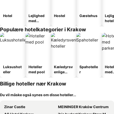
Hotel
Lejlighed
Hostel
Gæstehus
Lejli
med
hotel
faciliteter
Populære hotelkategorier i Krakow
Luksushot
Hoteller
Kæledyrsv
Spahotelle
Hotel
eller
med pool
enlige
r
med
hoteller
park
Billige hoteller nær Krakow
Du vil måske også synes om disse hoteller...
Zinar Castle
MEININGER Kraków Centrum