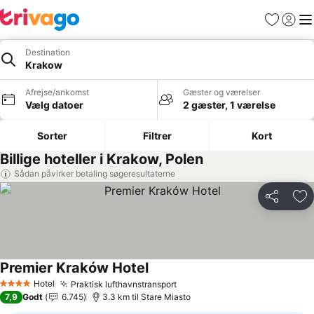
Favoritter
Log ind
Me
Destination
Krakow
Afrejse/ankomst
Gæster og værelser
Vælg datoer
2 gæster, 1 værelse
Sorter
Filtrer
Kort
Billige hoteller i Krakow, Polen
Sådan påvirker betaling søgeresultaterne
Del
Føj
Premier Kraków Hotel
Se priser
Hotel
Praktisk lufthavnstransport
Se priser
4 Stjerner
7,9
Godt
6.745
3.3 km til Stare Miasto