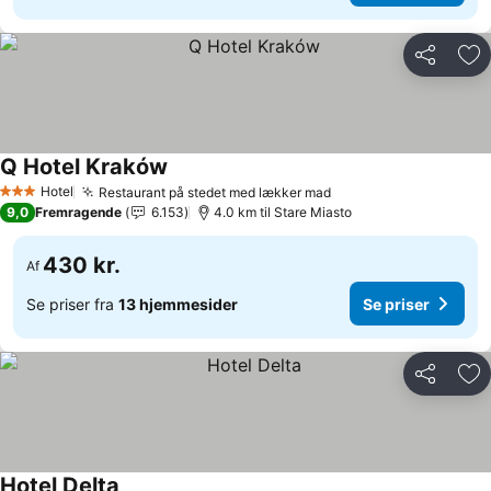
Del
Føj
Q Hotel Kraków
Se priser
Hotel
Restaurant på stedet med lækker mad
Se priser
3 Stjerner
9,0
Fremragende
6.153
4.0 km til Stare Miasto
430 kr.
Af
Se priser fra
13 hjemmesider
Se priser
Del
Føj
Hotel Delta