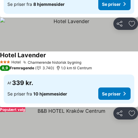
Se priser fra
8 hjemmesider
Se priser
Del
Føj
Hotel Lavender
Se priser
Hotel
Charmerende historisk bygning
Se priser
3 Stjerner
8,9
Fremragende
3.740
1.0 km til Centrum
339 kr.
Af
Se priser fra
10 hjemmesider
Se priser
Populært valg
Del
Føj