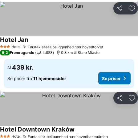
Del
Føj
Hotel Jan
Se priser
Hotel
Førsteklasses beliggenhed nær hovedtorvet
Se priser
3 Stjerner
9,2
Fremragende
4.823
0.8 km til Stare Miasto
439 kr.
Af
Se priser fra
11 hjemmesider
Se priser
Del
Føj
Hotel Downtown Kraków
Se priser
Hotel
Fantastisk beliggenhed nær hovedbanegården
Se priser