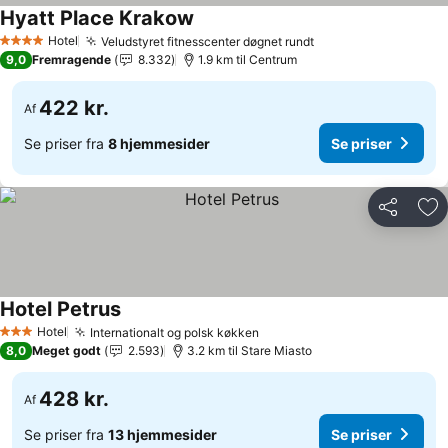
Hyatt Place Krakow
Se priser
Hotel
Veludstyret fitnesscenter døgnet rundt
Se priser
4 Stjerner
9,0
Fremragende
8.332
1.9 km til Centrum
422 kr.
Af
Se priser fra
8 hjemmesider
Se priser
Del
Føj
Hotel Petrus
Se priser
Hotel
Internationalt og polsk køkken
Se priser
3 Stjerner
8,0
Meget godt
2.593
3.2 km til Stare Miasto
428 kr.
Af
Se priser fra
13 hjemmesider
Se priser