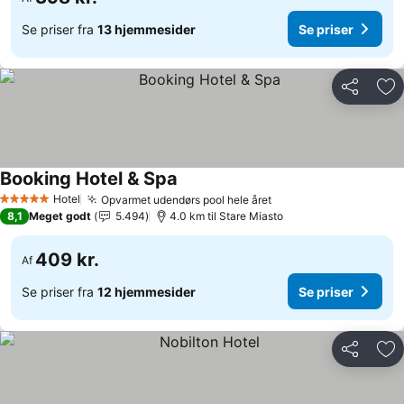
Se priser fra
13 hjemmesider
Se priser
Del
Føj
Booking Hotel & Spa
Se priser
Hotel
Opvarmet udendørs pool hele året
Se priser
5 Stjerner
8,1
Meget godt
5.494
4.0 km til Stare Miasto
409 kr.
Af
Se priser fra
12 hjemmesider
Se priser
Del
Føj