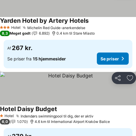
Yarden Hotel by Artery Hotels
Se priser
Hotel
Michelin Red Guide-anerkendelse
Se priser
3 Stjerner
8,3
Meget godt
6.892
0.4 km til Stare Miasto
267 kr.
Af
Se priser fra
15 hjemmesider
Se priser
Del
Føj
Hotel Daisy Budget
Se priser
Hotel
Indendørs swimmingpool til dig, der er aktiv
Se priser
1 Stjerner
6,0
1.070
4.6 km til International Airport Kraków Balice