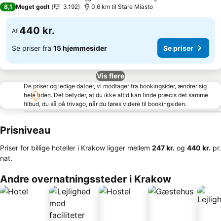
3 Stjerner
8,1
Meget godt
3.192
0.6 km til Stare Miasto
440 kr.
Af
Se priser fra
15 hjemmesider
Se priser
Vis flere
De priser og ledige datoer, vi modtager fra bookingsider, ændrer sig
hele tiden. Det betyder, at du ikke altid kan finde præcis det samme
tilbud, du så på trivago, når du føres videre til bookingsiden.
Prisniveau
Priser for billige hoteller i Krakow ligger mellem
‎247 kr.
og
‎440 kr.
pr.
nat.
Andre overnatningssteder i Krakow