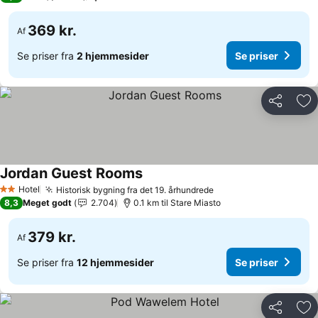
369 kr.
Af
Se priser fra
2 hjemmesider
Se priser
Del
Føj
Jordan Guest Rooms
Se priser
Hotel
Historisk bygning fra det 19. århundrede
Se priser
2 Stjerner
8,3
Meget godt
2.704
0.1 km til Stare Miasto
379 kr.
Af
Se priser fra
12 hjemmesider
Se priser
Del
Føj