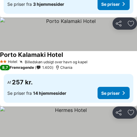
Se priser fra
3 hjemmesider
Se priser
Del
Føj
Porto Kalamaki Hotel
Hotel
Billedskøn udsigt over havn og kapel
2 Stjerner
8,7
Fremragende
1.400
Chania
257 kr.
Af
Se priser fra
14 hjemmesider
Se priser
Del
Føj