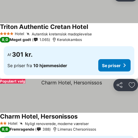
Triton Authentic Cretan Hotel
Hotel
Autentisk kretensisk madoplevelse
4 Stjerner
8,0
Meget godt
1.065
Keratokambos
301 kr.
Af
Se priser fra
10 hjemmesider
Se priser
Populært valg
Del
Føj
Charm Hotel, Hersonissos
Hotel
Nyligt renoverede, moderne værelser
2 Stjerner
8,6
Fremragende
388
Limenas Chersonissos