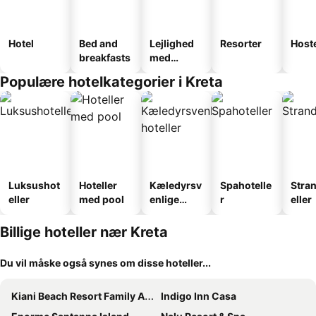
Hotel
Bed and
Lejlighed
Resorter
Host
breakfasts
med
faciliteter
Populære hotelkategorier i Kreta
Luksushot
Hoteller
Kæledyrsv
Spahotelle
Stra
eller
med pool
enlige
r
eller
hoteller
Billige hoteller nær Kreta
Du vil måske også synes om disse hoteller...
Kiani Beach Resort Family All-Inclusive
Indigo Inn Casa