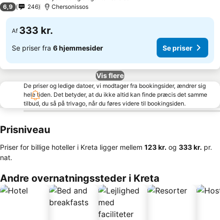
2 Stjerner
6,9
246
Chersonissos
333 kr.
Af
Se priser fra
6 hjemmesider
Se priser
Vis flere
De priser og ledige datoer, vi modtager fra bookingsider, ændrer sig
hele tiden. Det betyder, at du ikke altid kan finde præcis det samme
tilbud, du så på trivago, når du føres videre til bookingsiden.
Prisniveau
Priser for billige hoteller i Kreta ligger mellem
‎123 kr.
og
‎333 kr.
pr.
nat.
Andre overnatningssteder i Kreta