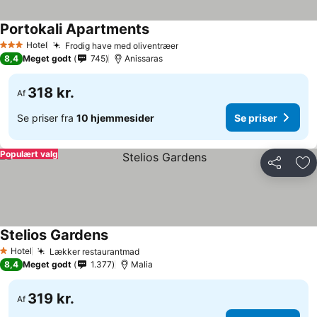
Portokali Apartments
Hotel
Frodig have med oliventræer
3 Stjerner
8,4
Meget godt
745
Anissaras
318 kr.
Af
Se priser fra
10 hjemmesider
Se priser
Populært valg
Del
Føj
Stelios Gardens
Hotel
Lækker restaurantmad
1 Stjerner
8,4
Meget godt
1.377
Malia
319 kr.
Af