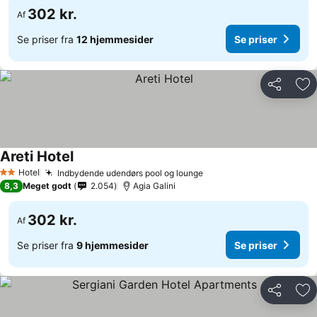
302 kr.
Af
Se priser fra
12 hjemmesider
Se priser
Del
Føj
Areti Hotel
Hotel
Indbydende udendørs pool og lounge
2 Stjerner
8,3
Meget godt
2.054
Agia Galini
302 kr.
Af
Se priser fra
9 hjemmesider
Se priser
Del
Føj