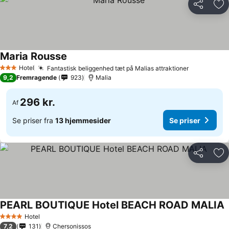
Del
Føj
Maria Rousse
Hotel
Fantastisk beliggenhed tæt på Malias attraktioner
3 Stjerner
9,2
Fremragende
923
Malia
296 kr.
Af
Se priser fra
13 hjemmesider
Se priser
Del
Føj
PEARL BOUTIQUE Hotel BEACH ROAD MALIA
Hotel
4 Stjerner
7,2
131
Chersonissos