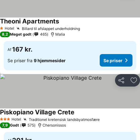
Theoni Apartments
Hotel
Billard til afslappet underholdning
1 Stjerner
8,2
Meget godt
465
Malia
167 kr.
Af
Se priser fra
9 hjemmesider
Se priser
Del
Føj
Piskopiano Village Crete
Hotel
Traditionel kretensisk landsbyatmosfære
3 Stjerner
7,9
Godt
575
Chersonissos