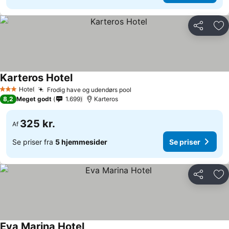
Del
Føj
Karteros Hotel
Hotel
Frodig have og udendørs pool
3 Stjerner
8,2
Meget godt
1.699
Karteros
325 kr.
Af
Se priser fra
5 hjemmesider
Se priser
Del
Føj
Eva Marina Hotel