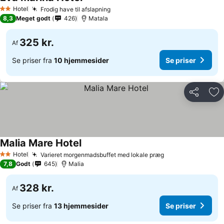
Hotel
Frodig have til afslapning
2 Stjerner
8,3
Meget godt
426
Matala
325 kr.
Af
Se priser fra
10 hjemmesider
Se priser
Del
Føj
Malia Mare Hotel
Hotel
Varieret morgenmadsbuffet med lokale præg
2 Stjerner
7,8
Godt
645
Malia
328 kr.
Af
Se priser fra
13 hjemmesider
Se priser