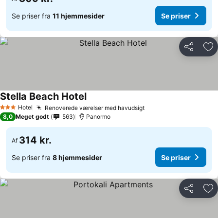
Se priser fra
11 hjemmesider
Se priser
Del
Føj
Stella Beach Hotel
Hotel
Renoverede værelser med havudsigt
3 Stjerner
8,0
Meget godt
563
Panormo
314 kr.
Af
Se priser fra
8 hjemmesider
Se priser
Del
Føj