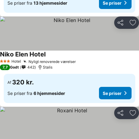
Se priser fra
13 hjemmesider
Se priser
Del
Føj
Niko Elen Hotel
Hotel
Nyligt renoverede værelser
3 Stjerner
7,7
Godt
442
Stalis
320 kr.
Af
Se priser fra
6 hjemmesider
Se priser
Del
Føj