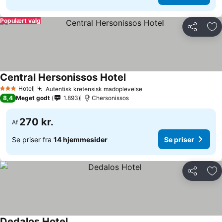
Populært valg
Del
Føj
Central Hersonissos Hotel
Hotel
Autentisk kretensisk madoplevelse
3 Stjerner
8,4
Meget godt
1.893
Chersonissos
270 kr.
Af
Se priser fra
14 hjemmesider
Se priser
Del
Føj
Dedalos Hotel