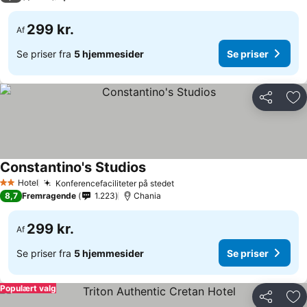
299 kr.
Af
Se priser fra
5 hjemmesider
Se priser
Del
Føj
Constantino's Studios
Hotel
Konferencefaciliteter på stedet
2 Stjerner
8,7
Fremragende
1.223
Chania
299 kr.
Af
Se priser fra
5 hjemmesider
Se priser
Populært valg
Del
Føj