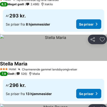
1 Stjerner
8,2
Meget godt
2.486
Iraklio
293 kr.
Af
Se priser fra
8 hjemmesider
Se priser
Del
Føj
Stella Maria
Hotel
Charmerende gammel landsbyomgivelser
3 Stjerner
7,9
Godt
526
Malia
296 kr.
Af
Se priser fra
13 hjemmesider
Se priser