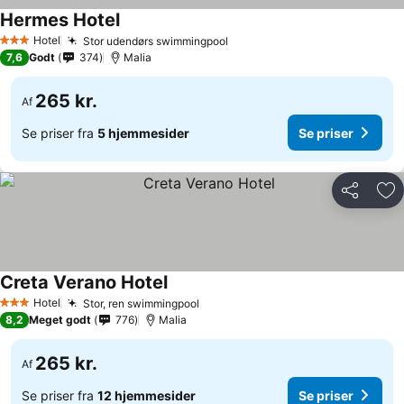
Hermes Hotel
Hotel
Stor udendørs swimmingpool
3 Stjerner
7,6
Godt
374
Malia
265 kr.
Af
Se priser fra
5 hjemmesider
Se priser
Del
Føj
Creta Verano Hotel
Hotel
Stor, ren swimmingpool
3 Stjerner
8,2
Meget godt
776
Malia
265 kr.
Af
Se priser fra
12 hjemmesider
Se priser