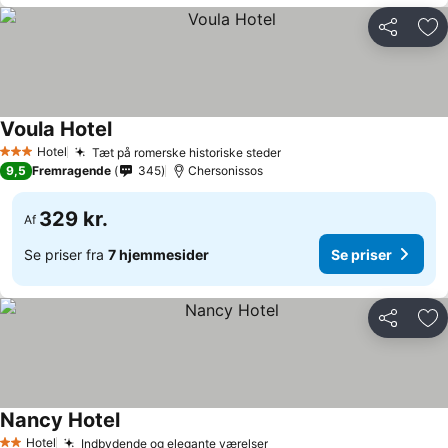
Del
Føj
Voula Hotel
Hotel
Tæt på romerske historiske steder
3 Stjerner
9,5
Fremragende
345
Chersonissos
329 kr.
Af
Se priser fra
7 hjemmesider
Se priser
Del
Føj
Nancy Hotel
Hotel
Indbydende og elegante værelser