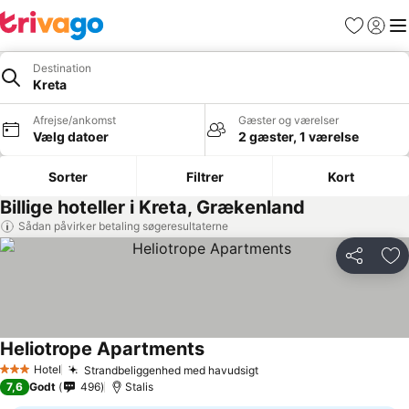
Favoritter
Log ind
Me
Destination
Kreta
Afrejse/ankomst
Gæster og værelser
Vælg datoer
2 gæster, 1 værelse
Sorter
Filtrer
Kort
Billige hoteller i Kreta, Grækenland
Sådan påvirker betaling søgeresultaterne
Del
Føj
Heliotrope Apartments
Hotel
Strandbeliggenhed med havudsigt
3 Stjerner
7,6
Godt
496
Stalis