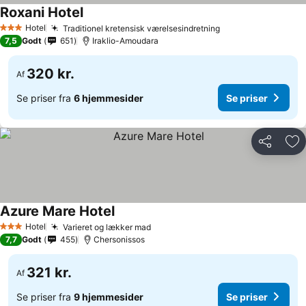
Roxani Hotel
Hotel
Traditionel kretensisk værelsesindretning
3 Stjerner
7,5
Godt
651
Iraklio-Amoudara
320 kr.
Af
Se priser fra
6 hjemmesider
Se priser
Del
Føj
Azure Mare Hotel
Hotel
Varieret og lækker mad
3 Stjerner
7,7
Godt
455
Chersonissos
321 kr.
Af
Se priser fra
9 hjemmesider
Se priser