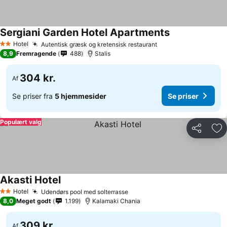
Sergiani Garden Hotel Apartments
Hotel
Autentisk græsk og kretensisk restaurant
2 Stjerner
8,9
Fremragende
488
Stalis
304 kr.
Af
Se priser fra
5 hjemmesider
Se priser
Populært valg
Del
Føj
Akasti Hotel
Hotel
Udendørs pool med solterrasse
2 Stjerner
8,0
Meget godt
1.199
Kalamaki Chania
309 kr.
Af