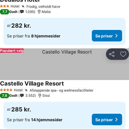
Hotel
Frodig, velholdt have
3 Stjerner
7,7
Godt
1.095
Malia
282 kr.
Af
Se priser fra
8 hjemmesider
Se priser
Populært valg
Del
Føj
Castello Village Resort
Hotel
Afslappende spa- og wellnessfaciliteter
4 Stjerner
7,8
Godt
3.552
Sissi
285 kr.
Af
Se priser fra
14 hjemmesider
Se priser