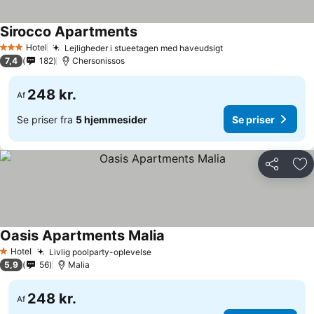
Sirocco Apartments
Hotel
Lejligheder i stueetagen med haveudsigt
3 Stjerner
7,4
182
Chersonissos
248 kr.
Af
Se priser fra
5 hjemmesider
Se priser
Del
Føj
Oasis Apartments Malia
Hotel
Livlig poolparty-oplevelse
1 Stjerner
5,9
56
Malia
248 kr.
Af