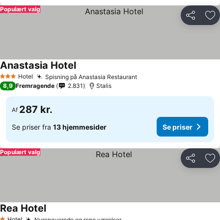
Populært valg
Del
Føj
Anastasia Hotel
Hotel
Spisning på Anastasia Restaurant
3 Stjerner
8,9
Fremragende
2.831
Stalis
287 kr.
Af
Se priser fra
13 hjemmesider
Se priser
Populært valg
Del
Føj
Rea Hotel
Hotel
Nyrenoverede og rene værelser