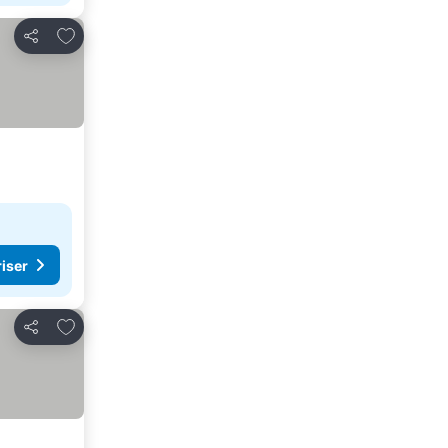
Føj til favoritter
Del
riser
Føj til favoritter
Del