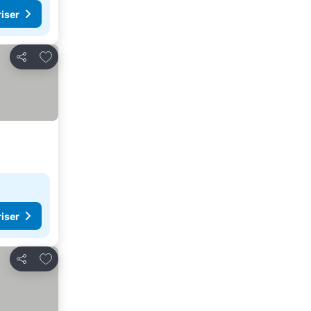
riser
Føj til favoritter
Del
riser
Føj til favoritter
Del