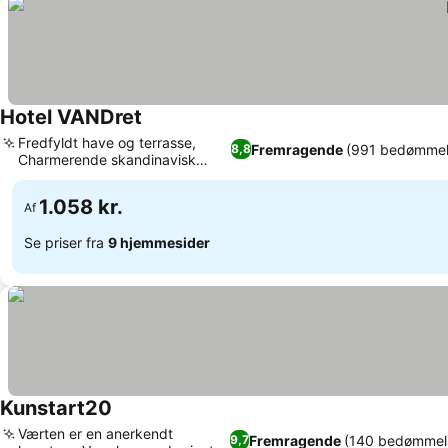
Hotel VANDret
Fredfyldt have og terrasse,
Fremragende
(991 bedømmel
8,8
Charmerende skandinavisk
indretning
1.058 kr.
Af
Se priser fra
9 hjemmesider
Kunstart20
Værten er en anerkendt
Fremragende
(140 bedømmel
9,7