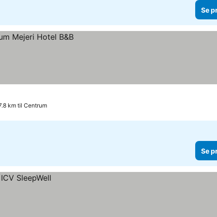
Se p
7.8 km til Centrum
Se p