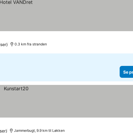
ser)
0.3 km fra stranden
Se p
ser)
Jammerbugt, 9.9 km til Løkken