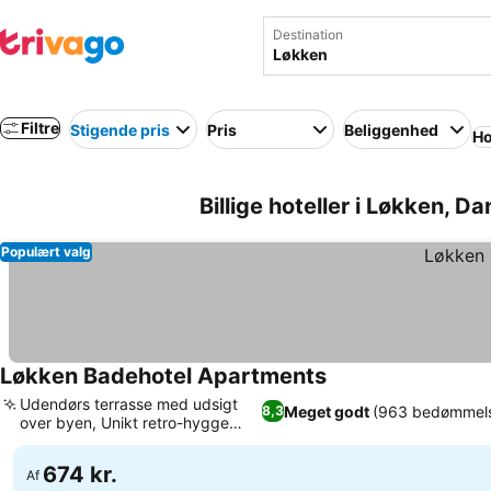
Destination
Filtre
Stigende pris
Pris
Beliggenhed
Ho
Billige hoteller i Løkken, D
Populært valg
Løkken Badehotel Apartments
Udendørs terrasse med udsigt
Meget godt
(963 bedømmels
8,3
over byen, Unikt retro-hygge
design
674 kr.
Af