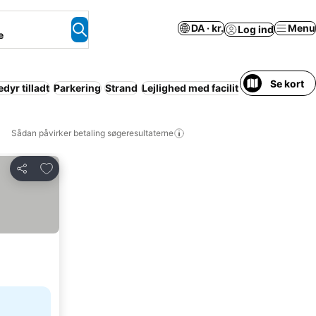
DA · kr.
Menu
Log ind
e
Se kort
dyr tilladt
Parkering
Strand
Lejlighed med faciliteter
Hele huset/
Sådan påvirker betaling søgeresultaterne
Føj til favoritter
Del