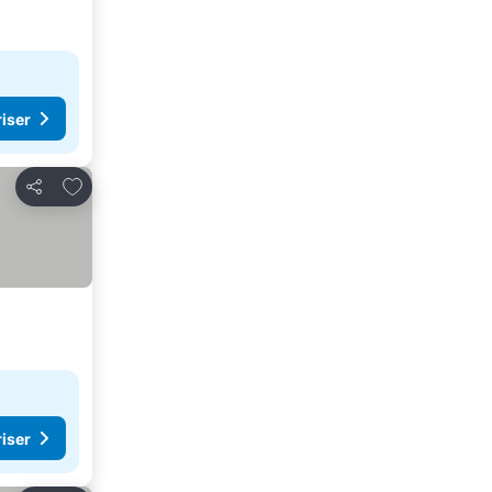
riser
Føj til favoritter
Del
riser