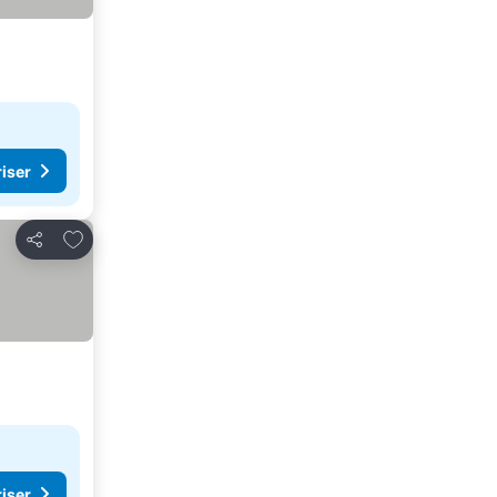
riser
Føj til favoritter
Del
riser