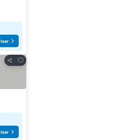
riser
Føj til favoritter
Del
riser