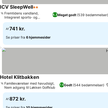
ICV SleepWell
2 Stjerner
Fremtidens vandland,
Meget godt
(539 bedømmelser
8,3
Integreret sports- og
wellnesscenter
741 kr.
Af
Se priser fra
6 hjemmesider
Hotel Klitbakken
Familieværelser med havudsigt,
Godt
(544 bedømmelser)
7,5
Nem adgang til Løkken Golfklub
872 kr.
Af
Se priser fra
10 hjemmesider