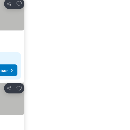
Føj til favoritter
Del
riser
Føj til favoritter
Del