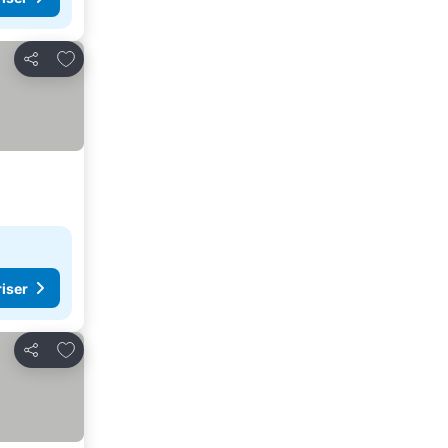
Føj til favoritter
Del
riser
Føj til favoritter
Del