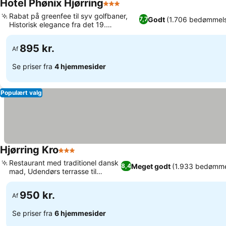
Hotel Phønix Hjørring
3 Stjerner
Rabat på greenfee til syv golfbaner,
Godt
(1.706 bedømmels
7,7
Historisk elegance fra det 19.
århundrede
895 kr.
Af
Se priser fra
4 hjemmesider
Populært valg
Hjørring Kro
3 Stjerner
Restaurant med traditionel dansk
Meget godt
(1.933 bedømme
8,4
mad, Udendørs terrasse til
spisning
950 kr.
Af
Se priser fra
6 hjemmesider