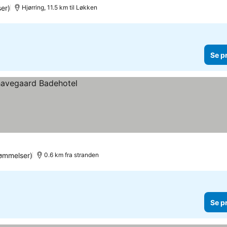
er)
Hjørring, 11.5 km til Løkken
Se p
ømmelser)
0.6 km fra stranden
Se p