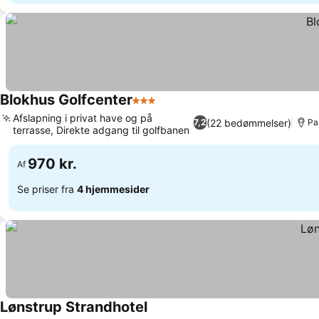
Blokhus Golfcenter
3 Stjerner
Afslapning i privat have og på
(22 bedømmelser)
7,2
Pa
terrasse, Direkte adgang til golfbanen
970 kr.
Af
Se priser fra
4 hjemmesider
Lønstrup Strandhotel