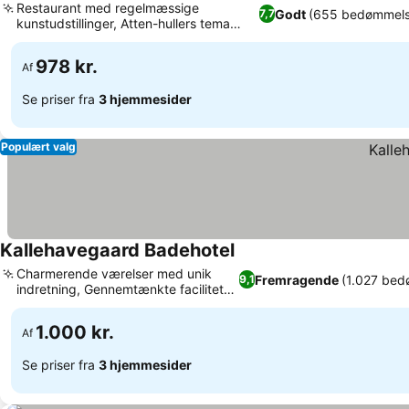
Restaurant med regelmæssige
Godt
(655 bedømmels
7,7
kunstudstillinger, Atten-hullers tema
minigolfbane
978 kr.
Af
Se priser fra
3 hjemmesider
Populært valg
Kallehavegaard Badehotel
Charmerende værelser med unik
Fremragende
(1.027 bed
9,1
indretning, Gennemtænkte faciliteter
til cyklister
1.000 kr.
Af
Se priser fra
3 hjemmesider