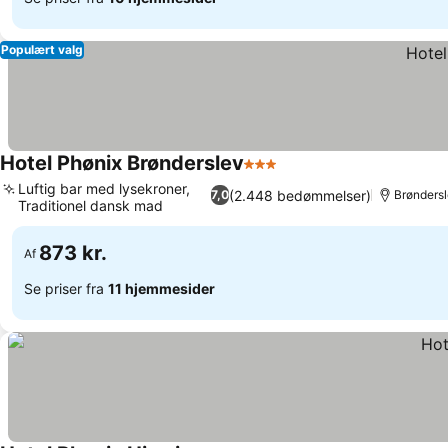
Populært valg
Hotel Phønix Brønderslev
3 Stjerner
Luftig bar med lysekroner,
(2.448 bedømmelser)
7,0
Brøndersl
Traditionel dansk mad
873 kr.
Af
Se priser fra
11 hjemmesider