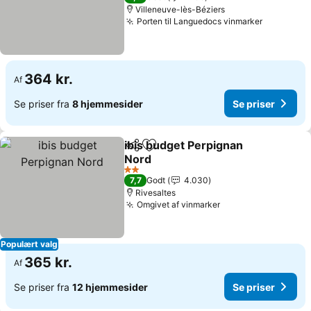
Villeneuve-lès-Béziers
Porten til Languedocs vinmarker
Se priser
364 kr.
Af
Se priser fra
8 hjemmesider
Se priser
ibis budget Perpignan
Del
Føj til favoritter
Nord
Se priser
2 Stjerner
7,7
Godt
4.030
Rivesaltes
Omgivet af vinmarker
Se priser
Populært valg
365 kr.
Af
Se priser fra
12 hjemmesider
Se priser