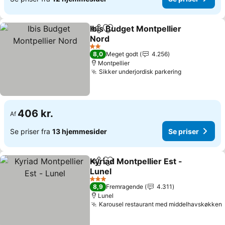
Ibis Budget Montpellier
Del
Føj til favoritter
Nord
Se priser
2 Stjerner
8,0
Meget godt
4.256
Montpellier
Sikker underjordisk parkering
Se priser
406 kr.
Af
Se priser fra
13 hjemmesider
Se priser
Kyriad Montpellier Est -
Del
Føj til favoritter
Lunel
Se priser
3 Stjerner
8,9
Fremragende
4.311
Lunel
Karousel restaurant med middelhavskøkken