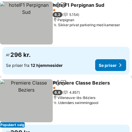
hotelF1 Perpignan Sud
Del
Føj til favoritter
Se p
1 Stjerner
6,2
5.154
Perpignan
Sikker privat parkering med kameraer
Se pr
296 kr.
Af
Se priser fra
12 hjemmesider
Se priser
Premiere Classe Beziers
Del
Føj til favoritter
S
1 Stjerner
6,8
4.857
Villeneuve-lès-Béziers
Udendørs swimmingpool
Se priser
Populært valg