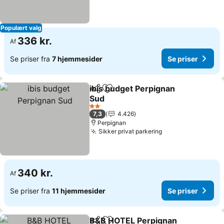
Populært valg
336 kr.
Af
Se priser fra
7 hjemmesider
Se priser
ibis budget Perpignan
Del
Føj til favoritter
Sud
Se priser
2 Stjerner
7,3
4.426
Perpignan
Sikker privat parkering
Se priser
340 kr.
Af
Se priser fra
11 hjemmesider
Se priser
B&B HOTEL Perpignan