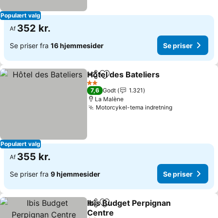
Populært valg
352 kr.
Af
Se priser fra
16 hjemmesider
Se priser
Hôtel des Bateliers
Del
Føj til favoritter
Se pris
2 Stjerner
7,6
Godt
1.321
La Malène
Motorcykel-tema indretning
Se priser
Populært valg
355 kr.
Af
Se priser fra
9 hjemmesider
Se priser
Ibis Budget Perpignan
Del
Føj til favoritter
Centre