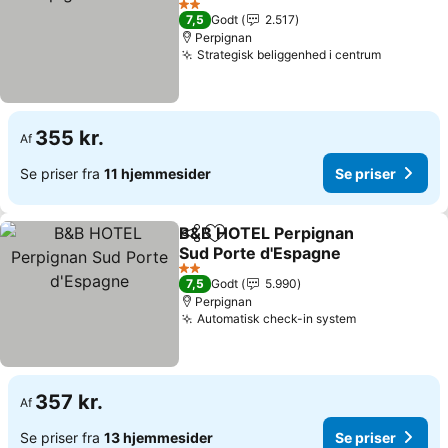
Se priser
2 Stjerner
7,5
Godt
2.517
Perpignan
Strategisk beliggenhed i centrum
Se priser
355 kr.
Af
Se priser fra
11 hjemmesider
Se priser
B&B HOTEL Perpignan
Del
Føj til favoritter
Sud Porte d'Espagne
Se priser
2 Stjerner
7,5
Godt
5.990
Perpignan
Automatisk check-in system
Se priser
357 kr.
Af
Se priser fra
13 hjemmesider
Se priser