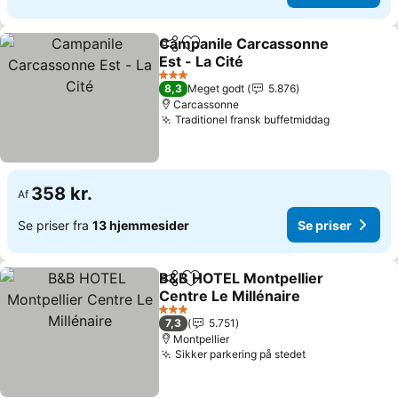
Campanile Carcassonne
Del
Føj til favoritter
Est - La Cité
Se priser
3 Stjerner
8,3
Meget godt
5.876
Carcassonne
Traditionel fransk buffetmiddag
Se priser
358 kr.
Af
Se priser fra
13 hjemmesider
Se priser
B&B HOTEL Montpellier
Del
Føj til favoritter
Centre Le Millénaire
Se priser
3 Stjerner
7,3
5.751
Montpellier
Sikker parkering på stedet
Se priser