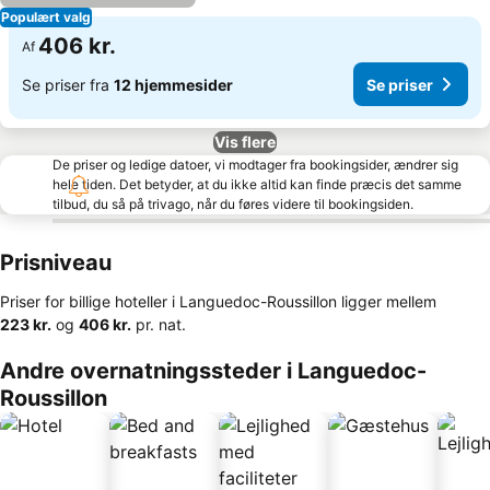
Populært valg
406 kr.
Af
Se priser fra
12 hjemmesider
Se priser
Vis flere
De priser og ledige datoer, vi modtager fra bookingsider, ændrer sig
hele tiden. Det betyder, at du ikke altid kan finde præcis det samme
tilbud, du så på trivago, når du føres videre til bookingsiden.
Prisniveau
Priser for billige hoteller i Languedoc-Roussillon ligger mellem
‎223 kr.
og
‎406 kr.
pr. nat.
Andre overnatningssteder i Languedoc-
Roussillon