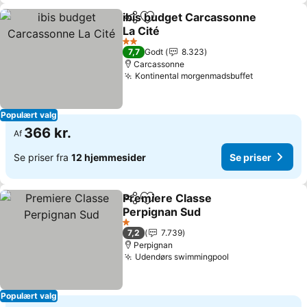
ibis budget Carcassonne
Del
Føj til favoritter
La Cité
Se priser
2 Stjerner
7,7
Godt
8.323
Carcassonne
Kontinental morgenmadsbuffet
Se priser
Populært valg
366 kr.
Af
Se priser fra
12 hjemmesider
Se priser
Premiere Classe
Del
Føj til favoritter
Perpignan Sud
Se priser
1 Stjerner
7,2
7.739
Perpignan
Udendørs swimmingpool
Se priser
Populært valg