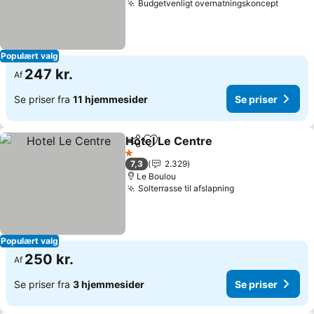
Budgetvenligt overnatningskoncept
Se pri
Populært valg
247 kr.
Af
Se priser fra
11 hjemmesider
Se priser
Hotel Le Centre
Del
Føj til favoritter
Se priser
1 Stjerner
7,3
2.329
Le Boulou
Solterrasse til afslapning
Se priser
Populært valg
250 kr.
Af
Se priser fra
3 hjemmesider
Se priser