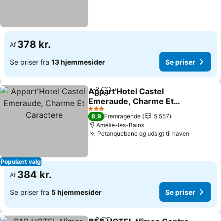
378 kr.
Af
Se priser fra
13 hjemmesider
Se priser
Appart'Hotel Castel
Del
Føj til favoritter
Emeraude, Charme Et
Caractere
Se priser
3 Stjerner
8,9
Fremragende
5.557
Amélie-les-Bains
Petanquebane og udsigt til haven
Se prise
Populært valg
384 kr.
Af
Se priser fra
5 hjemmesider
Se priser