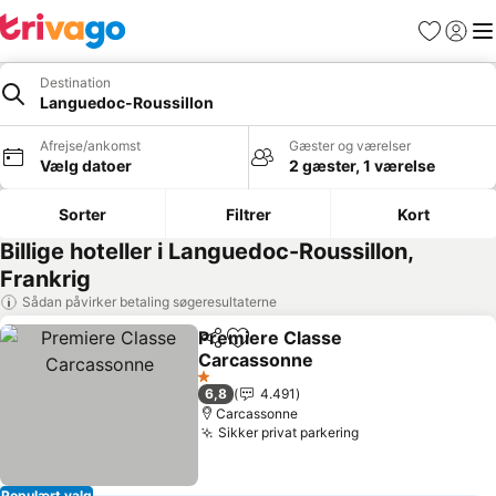
Favoritter
Log ind
Me
Destination
Languedoc-Roussillon
Afrejse/ankomst
Gæster og værelser
Vælg datoer
2 gæster, 1 værelse
Sorter
Filtrer
Kort
Billige hoteller i Languedoc-Roussillon,
Frankrig
Sådan påvirker betaling søgeresultaterne
Premiere Classe
Del
Føj til favoritter
Carcassonne
Se priser
1 Stjerner
6,8
4.491
Carcassonne
Sikker privat parkering
Se priser
Populært valg