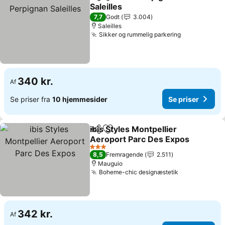
Del
Føj til favoritter
Saleilles
Se priser
7,7
Godt
3.004
Saleilles
Sikker og rummelig parkering
Se priser
340 kr.
Af
Se priser fra
10 hjemmesider
Se priser
ibis Styles Montpellier
Del
Føj til favoritter
Aeroport Parc Des Expos
Se priser
3 Stjerner
8,5
Fremragende
2.511
Mauguio
Boheme-chic designæstetik
Se priser
342 kr.
Af