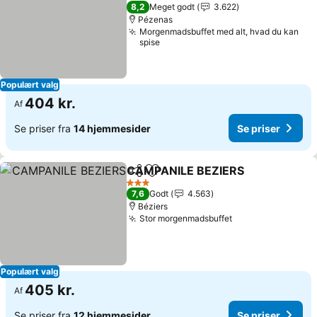
2 Stjerner
8,2
Meget godt
3.622
Pézenas
Morgenmadsbuffet med alt, hvad du kan
spise
Populært valg
404 kr.
Af
Se priser fra
14 hjemmesider
Se priser
CAMPANILE BEZIERS
Del
Føj til favoritter
Se pr
3 Stjerner
7,6
Godt
4.563
Béziers
Stor morgenmadsbuffet
Se priser
Populært valg
405 kr.
Af
Se priser fra
12 hjemmesider
Se priser