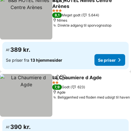
B&B HOTEL Nîmes Centre
Del
Føj til favoritter
Arènes
Se priser
3 Stjerner
8,1
Meget godt
5.644
Nîmes
Direkte adgang til sporvognsstop
Se priser
389 kr.
Af
Se priser fra
13 hjemmesider
Se priser
La Chaumiere d Agde
Del
Føj til favoritter
Se p
2 Stjerner
7,9
Godt
623
Agde
Beliggenhed ved floden med udsigt til haven
390 kr.
Af