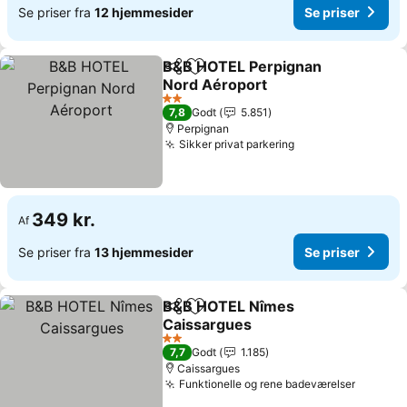
Se priser fra
12 hjemmesider
Se priser
B&B HOTEL Perpignan
Del
Føj til favoritter
Nord Aéroport
Se priser
2 Stjerner
7,8
Godt
5.851
Perpignan
Sikker privat parkering
Se priser
349 kr.
Af
Se priser fra
13 hjemmesider
Se priser
B&B HOTEL Nîmes
Del
Føj til favoritter
Caissargues
Se priser
2 Stjerner
7,7
Godt
1.185
Caissargues
Funktionelle og rene badeværelser
Se pris