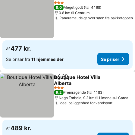
Del
Føj til favoritter
3 Stjerner
8,0
Meget godt
4.168
0.8 km til Centrum
Panoramaudsigt over søen fra bakketoppen
477 kr.
Af
Se priser fra
11 hjemmesider
Se priser
Boutique Hotel Villa
Del
Føj til favoritter
Alberta
3 Stjerner
9,2
Fremragende
1.183
Nago Torbole, 9.2 km til Limone sul Garda
Ideel beliggenhed for vandsport
489 kr.
Af