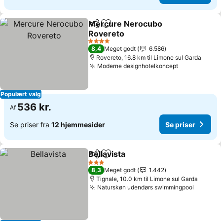
Mercure Nerocubo
Del
Føj til favoritter
Rovereto
4 Stjerner
8,4
Meget godt
6.586
Rovereto, 16.8 km til Limone sul Garda
Moderne designhotelkoncept
Populært valg
536 kr.
Af
Se priser fra
12 hjemmesider
Se priser
Bellavista
Del
Føj til favoritter
3 Stjerner
8,3
Meget godt
1.442
Tignale, 10.0 km til Limone sul Garda
Naturskøn udendørs swimmingpool