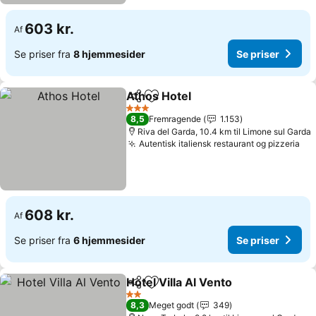
603 kr.
Af
Se priser fra
8 hjemmesider
Se priser
Athos Hotel
Del
Føj til favoritter
3 Stjerner
8,5
Fremragende
1.153
Riva del Garda, 10.4 km til Limone sul Garda
Autentisk italiensk restaurant og pizzeria
608 kr.
Af
Se priser fra
6 hjemmesider
Se priser
Hotel Villa Al Vento
Del
Føj til favoritter
2 Stjerner
8,3
Meget godt
349