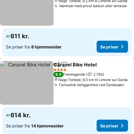
Nago Torbole, 9.2 km til Limone sul Garda
Værelser med privat balkon eller terrasse
611 kr.
Af
Se priser fra
8 hjemmesider
Se priser
Caravel Bike Hotel
Del
Føj til favoritter
4 Stjerner
8,9
Fremragende
2.763
Nago Torbole, 9.0 km til Limone sul Garda
Fantastisk beliggenhed ved Gardasøen
614 kr.
Af
Se priser fra
14 hjemmesider
Se priser