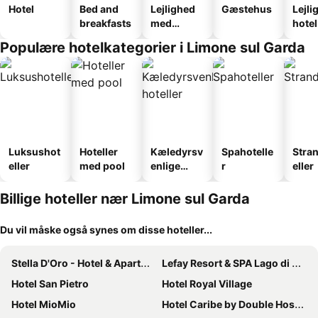
Hotel
Bed and
Lejlighed
Gæstehus
Lejli
breakfasts
med
hotel
faciliteter
Populære hotelkategorier i Limone sul Garda
Luksushot
Hoteller
Kæledyrsv
Spahotelle
Stra
eller
med pool
enlige
r
eller
hoteller
Billige hoteller nær Limone sul Garda
Du vil måske også synes om disse hoteller...
Stella D'Oro - Hotel & Apartments
Lefay Resort & SPA Lago di Garda
Hotel San Pietro
Hotel Royal Village
Hotel MioMio
Hotel Caribe by Double Hospitality