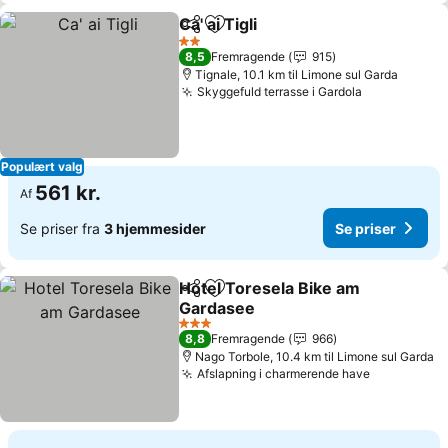
Ca' ai Tigli
Del
Føj til favoritter
2 Stjerner
8,5
Fremragende
915
Tignale, 10.1 km til Limone sul Garda
Skyggefuld terrasse i Gardola
Populært valg
561 kr.
Af
Se priser fra
3 hjemmesider
Se priser
Hotel Toresela Bike am
Del
Føj til favoritter
Gardasee
3 Stjerner
8,8
Fremragende
966
Nago Torbole, 10.4 km til Limone sul Garda
Afslapning i charmerende have