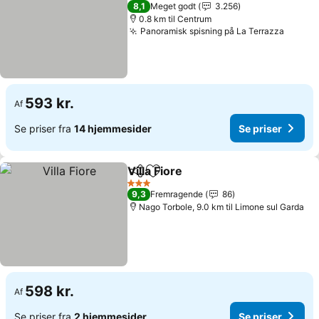
4 Stjerner
8,1
Meget godt
3.256
0.8 km til Centrum
Panoramisk spisning på La Terrazza
593 kr.
Af
Se priser fra
14 hjemmesider
Se priser
Villa Fiore
Del
Føj til favoritter
3 Stjerner
9,3
Fremragende
86
Nago Torbole, 9.0 km til Limone sul Garda
598 kr.
Af
Se priser fra
2 hjemmesider
Se priser