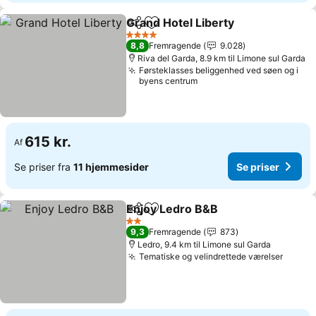
Grand Hotel Liberty
Del
Føj til favoritter
4 Stjerner
8,8
Fremragende
9.028
Riva del Garda, 8.9 km til Limone sul Garda
Førsteklasses beliggenhed ved søen og i
byens centrum
615 kr.
Af
Se priser fra
11 hjemmesider
Se priser
Enjoy Ledro B&B
Del
Føj til favoritter
2 Stjerner
9,3
Fremragende
873
Ledro, 9.4 km til Limone sul Garda
Tematiske og velindrettede værelser