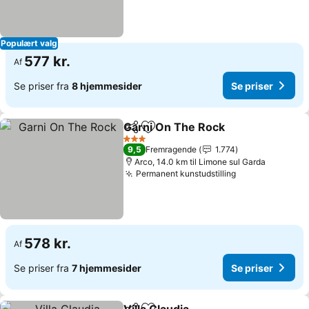
Populært valg
577 kr.
Af
Se priser fra
8 hjemmesider
Se priser
Garni On The Rock
Del
Føj til favoritter
3 Stjerner
9,5
Fremragende
1.774
Arco, 14.0 km til Limone sul Garda
Permanent kunstudstilling
578 kr.
Af
Se priser fra
7 hjemmesider
Se priser