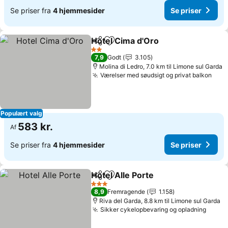
Se priser fra
4 hjemmesider
Se priser
Hotel Cima d'Oro
Del
Føj til favoritter
2 Stjerner
7,9
Godt
3.105
Molina di Ledro, 7.0 km til Limone sul Garda
Værelser med søudsigt og privat balkon
Populært valg
583 kr.
Af
Se priser fra
4 hjemmesider
Se priser
Hotel Alle Porte
Del
Føj til favoritter
3 Stjerner
8,9
Fremragende
1.158
Riva del Garda, 8.8 km til Limone sul Garda
Sikker cykelopbevaring og opladning