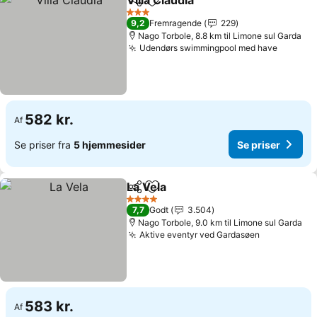
Villa Claudia
Del
Føj til favoritter
3 Stjerner
9,2
Fremragende
229
Nago Torbole, 8.8 km til Limone sul Garda
Udendørs swimmingpool med have
582 kr.
Af
Se priser fra
5 hjemmesider
Se priser
La Vela
Del
Føj til favoritter
4 Stjerner
7,7
Godt
3.504
Nago Torbole, 9.0 km til Limone sul Garda
Aktive eventyr ved Gardasøen
583 kr.
Af