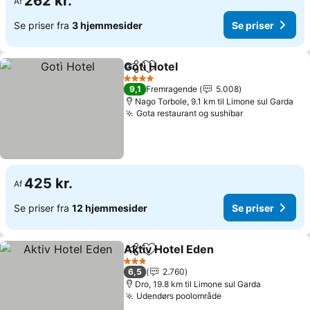
262 kr.
Af
Se priser fra
3 hjemmesider
Se priser
Gotì Hotel
Del
Føj til favoritter
4 Stjerner
9,1
Fremragende
5.008
Nago Torbole, 9.1 km til Limone sul Garda
Gota restaurant og sushibar
425 kr.
Af
Se priser fra
12 hjemmesider
Se priser
Aktiv Hotel Eden
Del
Føj til favoritter
3 Stjerner
6,5
2.760
Dro, 19.8 km til Limone sul Garda
Udendørs poolområde