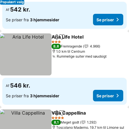
Populært valg
542 kr.
Af
Se priser fra
3 hjemmesider
Se priser
Aria Life Hotel
Del
Føj til favoritter
3 Stjerner
8,8
Fremragende
4.966
1.0 km til Centrum
Rummelige suiter med søudsigt
546 kr.
Af
Se priser fra
3 hjemmesider
Se priser
Villa Cappellina
Del
Føj til favoritter
4 Stjerner
8,1
Meget godt
1.292
Toscolano Maderno, 19.7 km til Limone sul