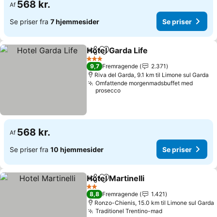
568 kr.
Af
Se priser fra
7 hjemmesider
Se priser
Hotel Garda Life
Del
Føj til favoritter
3 Stjerner
9,7
Fremragende
2.371
Riva del Garda, 9.1 km til Limone sul Garda
Omfattende morgenmadsbuffet med
prosecco
568 kr.
Af
Se priser fra
10 hjemmesider
Se priser
Hotel Martinelli
Del
Føj til favoritter
2 Stjerner
8,8
Fremragende
1.421
Ronzo-Chienis, 15.0 km til Limone sul Garda
Traditionel Trentino-mad