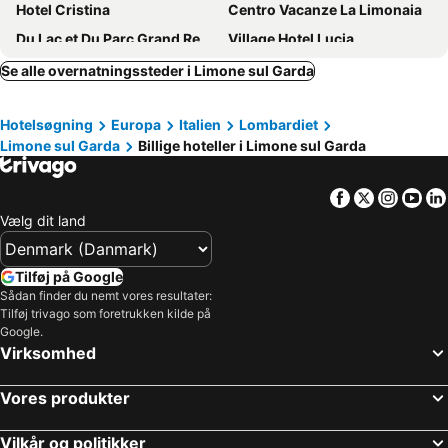
Hotel Cristina
Centro Vacanze La Limonaia
Du Lac et Du Parc Grand Resort
Village Hotel Lucia
Hotel Lago di Garda
Lake Hotel Benaco
Se alle overnatningssteder i Limone sul Garda
Hotel Miralago
Hotel Sole - Limone
Hotelsøgning
Europa
Italien
Lombardiet
Hotel Sole - La Fenice
Hotel Village Bazzanega
Limone sul Garda
Billige hoteller i Limone sul Garda
Hotel Leonardo Da Vinci
Hotel Savoy Palace - Tonelli Hotels
Astoria Resort
Bellavista
Facebook
Twitter
Insta
Yo
Hotel Astra
Hotel Malcesine
Vælg dit land
Hotel Sole Relax & Panorama
Hotel La Perla
Aria Life Hotel
Parc Hotel Flora
Tilføj på Google
Sådan finder du nemt vores resultater:
Hotel Splendid Palace
Club Hotel Olivi
Tilføj trivago som foretrukken kilde på
Hotel Le Balze Aktiv & Wellness
Boutique Hotel Villa Sostaga
Google.
Virksomhed
Hotel Europa - Skypool & Panorama
Villa Fiore
Grand Hotel Liberty
Majestic Palace
Vores produkter
Hotel Garda Bellevue
Hotel Garni Rosmari
Vilkår og politikker
Hotel Florida
Hotel Ilma Lake Garda Resort