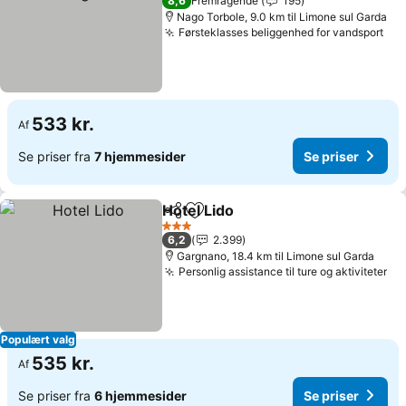
8,6
Fremragende
195
Nago Torbole, 9.0 km til Limone sul Garda
Førsteklasses beliggenhed for vandsport
533 kr.
Af
Se priser fra
7 hjemmesider
Se priser
Hotel Lido
Del
Føj til favoritter
3 Stjerner
6,2
2.399
Gargnano, 18.4 km til Limone sul Garda
Personlig assistance til ture og aktiviteter
Populært valg
535 kr.
Af
Se priser fra
6 hjemmesider
Se priser