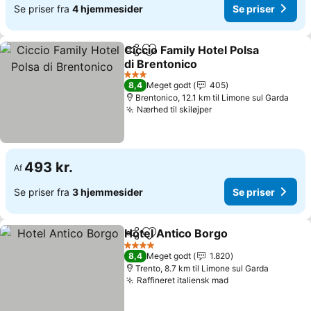
Se priser fra
4 hjemmesider
Se priser
Ciccio Family Hotel Polsa
Del
Føj til favoritter
di Brentonico
3 Stjerner
8,4
Meget godt
405
Brentonico, 12.1 km til Limone sul Garda
Nærhed til skiløjper
493 kr.
Af
Se priser fra
3 hjemmesider
Se priser
Hotel Antico Borgo
Del
Føj til favoritter
4 Stjerner
8,4
Meget godt
1.820
Trento, 8.7 km til Limone sul Garda
Raffineret italiensk mad