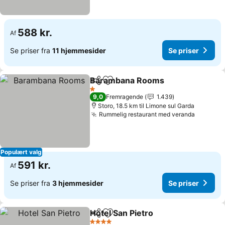
588 kr.
Af
Se priser fra
11 hjemmesider
Se priser
Barambana Rooms
Del
Føj til favoritter
1 Stjerner
9,0
Fremragende
1.439
Storo, 18.5 km til Limone sul Garda
Rummelig restaurant med veranda
Populært valg
591 kr.
Af
Se priser fra
3 hjemmesider
Se priser
Hotel San Pietro
Del
Føj til favoritter