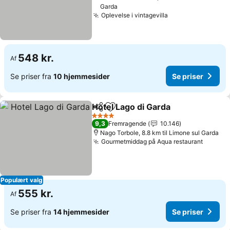
Garda
Oplevelse i vintagevilla
548 kr.
Af
Se priser fra
10 hjemmesider
Se priser
Hotel Lago di Garda
Del
Føj til favoritter
4 Stjerner
9,3
Fremragende
10.146
Nago Torbole, 8.8 km til Limone sul Garda
Gourmetmiddag på Aqua restaurant
Populært valg
555 kr.
Af
Se priser fra
14 hjemmesider
Se priser