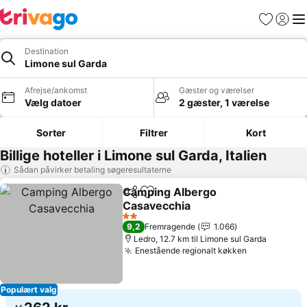
Favoritter
Log ind
Me
Destination
Limone sul Garda
Afrejse/ankomst
Gæster og værelser
Vælg datoer
2 gæster, 1 værelse
Sorter
Filtrer
Kort
Billige hoteller i Limone sul Garda, Italien
Sådan påvirker betaling søgeresultaterne
Camping Albergo
Del
Føj til favoritter
Casavecchia
2 Stjerner
9,2
Fremragende
1.066
Ledro, 12.7 km til Limone sul Garda
Enestående regionalt køkken
Populært valg