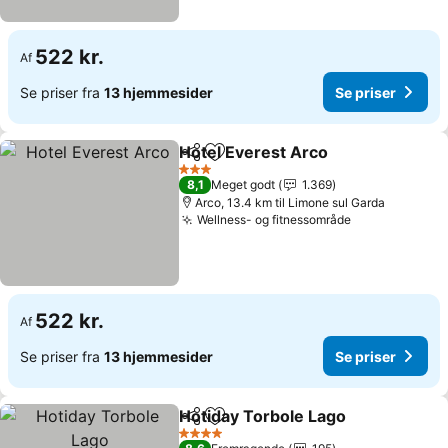
522 kr.
Af
Se priser fra
13 hjemmesider
Se priser
Hotel Everest Arco
Del
Føj til favoritter
3 Stjerner
8,1
Meget godt
1.369
Arco, 13.4 km til Limone sul Garda
Wellness- og fitnessområde
522 kr.
Af
Se priser fra
13 hjemmesider
Se priser
Hotiday Torbole Lago
Del
Føj til favoritter
4 Stjerner