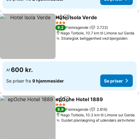
Hotel Isola Verde
Del
Føj til favoritter
3 Stjerner
9,2
Fremragende
2.723
Nago Torbole, 10.7 km til Limone sul Garda
Strategisk beliggenhed ved bjergsiden
600 kr.
Af
Se priser fra
9 hjemmesider
Se priser
epOche Hotel 1889
Del
Føj til favoritter
3 Stjerner
8,9
Fremragende
2.816
Nago Torbole, 10.3 km til Limone sul Garda
Guidet planlægning af udendørs aktiviteter