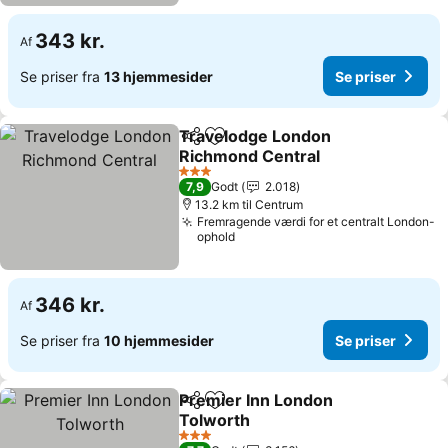
343 kr.
Af
Se priser fra
13 hjemmesider
Se priser
Travelodge London
Del
Føj til favoritter
Richmond Central
3 Stjerner
7,9
Godt
2.018
13.2 km til Centrum
Fremragende værdi for et centralt London-
ophold
346 kr.
Af
Se priser fra
10 hjemmesider
Se priser
Premier Inn London
Del
Føj til favoritter
Tolworth
3 Stjerner