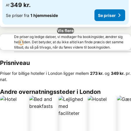
349 kr.
Af
Se priser fra
1 hjemmeside
Se priser
Vis flere
De priser og ledige datoer, vi modtager fra bookingsider, ændrer sig
hele tiden. Det betyder, at du ikke altid kan finde præcis det samme
tilbud, du så på trivago, når du føres videre til bookingsiden.
Prisniveau
Priser for billige hoteller i London ligger mellem
‎273 kr.
og
‎349 kr.
pr.
nat.
Andre overnatningssteder i London