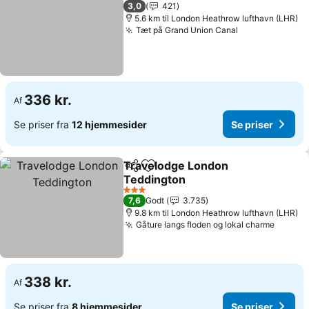
2 Stjerner
3,0
421
5.6 km til London Heathrow lufthavn (LHR)
Tæt på Grand Union Canal
336 kr.
Af
Se priser fra
12 hjemmesider
Se priser
Travelodge London
Del
Føj til favoritter
Teddington
3 Stjerner
7,6
Godt
3.735
9.8 km til London Heathrow lufthavn (LHR)
Gåture langs floden og lokal charme
338 kr.
Af
Se priser fra
8 hjemmesider
Se priser