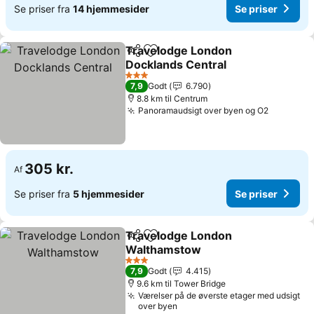
Se priser fra
14 hjemmesider
Se priser
Travelodge London
Del
Føj til favoritter
Docklands Central
3 Stjerner
7,9
Godt
6.790
8.8 km til Centrum
Panoramaudsigt over byen og O2
305 kr.
Af
Se priser fra
5 hjemmesider
Se priser
Travelodge London
Del
Føj til favoritter
Walthamstow
3 Stjerner
7,9
Godt
4.415
9.6 km til Tower Bridge
Værelser på de øverste etager med udsigt
over byen