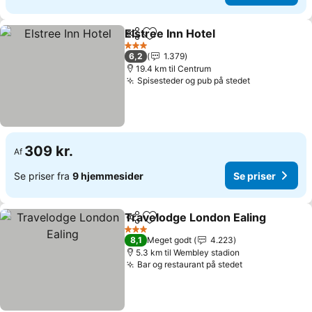
Elstree Inn Hotel
Del
Føj til favoritter
3 Stjerner
6,2
1.379
19.4 km til Centrum
Spisesteder og pub på stedet
309 kr.
Af
Se priser fra
9 hjemmesider
Se priser
Travelodge London Ealing
Del
Føj til favoritter
3 Stjerner
8,1
Meget godt
4.223
5.3 km til Wembley stadion
Bar og restaurant på stedet