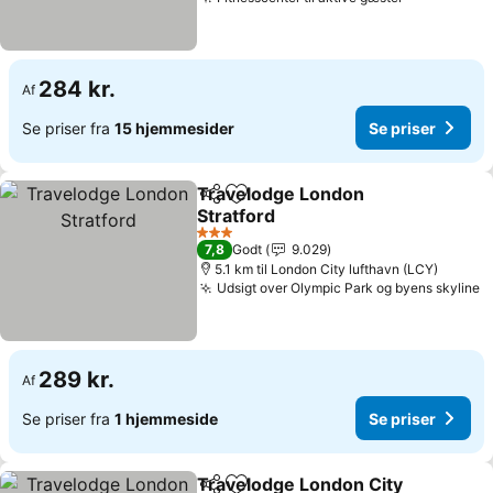
284 kr.
Af
Se priser fra
15 hjemmesider
Se priser
Travelodge London
Del
Føj til favoritter
Stratford
3 Stjerner
7,8
Godt
9.029
5.1 km til London City lufthavn (LCY)
Udsigt over Olympic Park og byens skyline
289 kr.
Af
Se priser fra
1 hjemmeside
Se priser
Travelodge London City