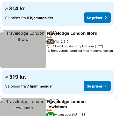
314 kr.
Af
Se priser fra
9 hjemmesider
Se priser
Travelodge London Ilford
Del
Føj til favoritter
2 Stjerner
7,4
2.617
6.1 km til London City lufthavn (LCY)
Renoverede værelser med moderne design
319 kr.
Af
Se priser fra
7 hjemmesider
Se priser
Travelodge London
Del
Føj til favoritter
Lewisham
2 Stjerner
8,3
Meget godt
1.183