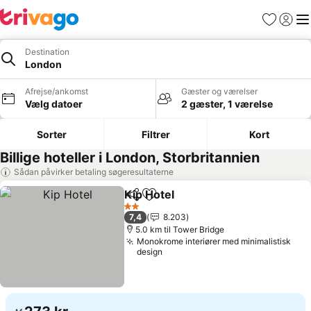
Favoritter
Log ind
Me
Destination
London
Afrejse/ankomst
Gæster og værelser
Vælg datoer
2 gæster, 1 værelse
Sorter
Filtrer
Kort
Billige hoteller i London, Storbritannien
Sådan påvirker betaling søgeresultaterne
Kip Hotel
Del
Føj til favoritter
2 Stjerner
7,4
8.203
5.0 km til Tower Bridge
Monokrome interiører med minimalistisk
design