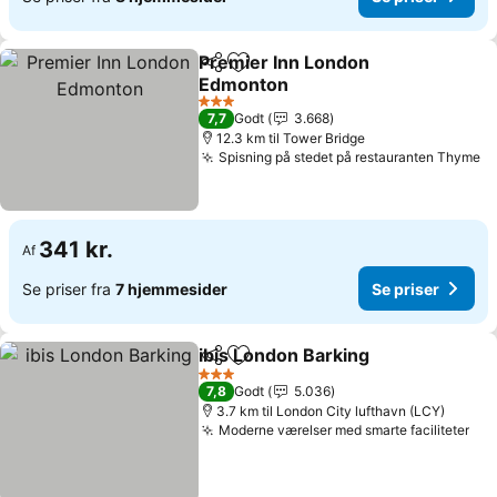
Premier Inn London
Del
Føj til favoritter
Edmonton
3 Stjerner
7,7
Godt
3.668
12.3 km til Tower Bridge
Spisning på stedet på restauranten Thyme
341 kr.
Af
Se priser fra
7 hjemmesider
Se priser
ibis London Barking
Del
Føj til favoritter
3 Stjerner
7,8
Godt
5.036
3.7 km til London City lufthavn (LCY)
Moderne værelser med smarte faciliteter