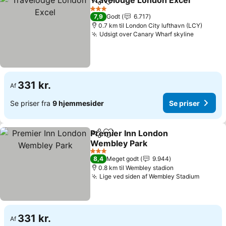
Travelodge London Excel
Del
Føj til favoritter
3 Stjerner
7,9
Godt
6.717
0.7 km til London City lufthavn (LCY)
Udsigt over Canary Wharf skyline
331 kr.
Af
Se priser fra
9 hjemmesider
Se priser
Premier Inn London
Del
Føj til favoritter
Wembley Park
3 Stjerner
8,4
Meget godt
9.944
0.8 km til Wembley stadion
Lige ved siden af Wembley Stadium
331 kr.
Af