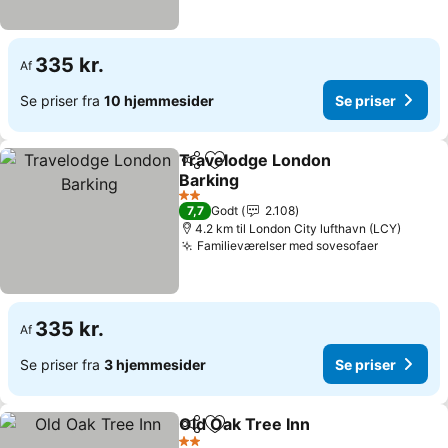
335 kr.
Af
Se priser fra
10 hjemmesider
Se priser
Travelodge London
Del
Føj til favoritter
Barking
2 Stjerner
7,7
Godt
2.108
4.2 km til London City lufthavn (LCY)
Familieværelser med sovesofaer
335 kr.
Af
Se priser fra
3 hjemmesider
Se priser
Old Oak Tree Inn
Del
Føj til favoritter