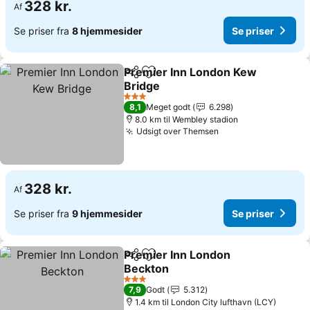
328 kr.
Af
Se priser fra
8 hjemmesider
Se priser
Premier Inn London Kew
Del
Føj til favoritter
Bridge
3 Stjerner
8,1
Meget godt
6.298
8.0 km til Wembley stadion
Udsigt over Themsen
328 kr.
Af
Se priser fra
9 hjemmesider
Se priser
Premier Inn London
Del
Føj til favoritter
Beckton
3 Stjerner
7,9
Godt
5.312
1.4 km til London City lufthavn (LCY)