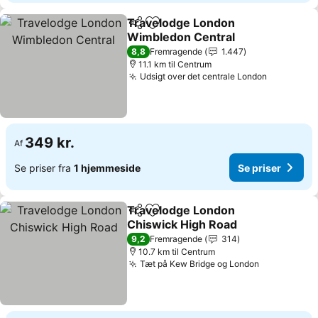
Travelodge London
Del
Føj til favoritter
Wimbledon Central
8,8
Fremragende
1.447
11.1 km til Centrum
Udsigt over det centrale London
349 kr.
Af
Se priser fra
1 hjemmeside
Se priser
Travelodge London
Del
Føj til favoritter
Chiswick High Road
9,2
Fremragende
314
10.7 km til Centrum
Tæt på Kew Bridge og London