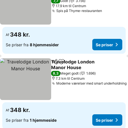
7,7
Godt
3.156
17.9 km til Centrum
Spis på Thyme-restauranten
348 kr.
Af
Se priser fra
8 hjemmesider
Se priser
Travelodge London
Del
Føj til favoritter
Manor House
8,3
Meget godt
1.696
7.3 km til Centrum
Moderne værelser med smart underholdning
348 kr.
Af
Se priser fra
1 hjemmeside
Se priser