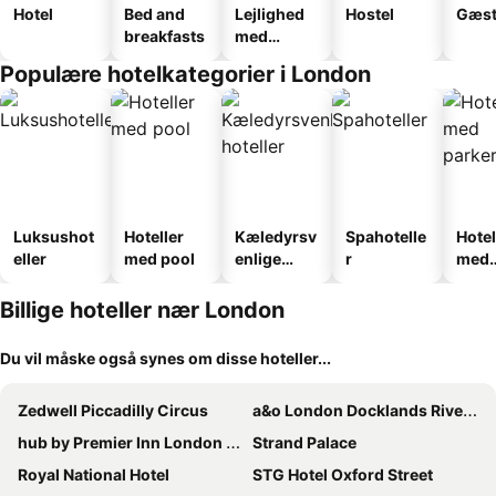
Hotel
Bed and
Lejlighed
Hostel
Gæst
breakfasts
med
faciliteter
Populære hotelkategorier i London
Luksushot
Hoteller
Kæledyrsv
Spahotelle
Hotel
eller
med pool
enlige
r
med
hoteller
park
Billige hoteller nær London
Du vil måske også synes om disse hoteller...
Zedwell Piccadilly Circus
a&o London Docklands Riverside
hub by Premier Inn London Shoreditch
Strand Palace
Royal National Hotel
STG Hotel Oxford Street