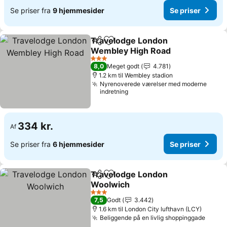
Se priser fra
9 hjemmesider
Se priser
Travelodge London
Del
Føj til favoritter
Wembley High Road
3 Stjerner
8,0
Meget godt
4.781
1.2 km til Wembley stadion
Nyrenoverede værelser med moderne
indretning
334 kr.
Af
Se priser fra
6 hjemmesider
Se priser
Travelodge London
Del
Føj til favoritter
Woolwich
3 Stjerner
7,5
Godt
3.442
1.6 km til London City lufthavn (LCY)
Beliggende på en livlig shoppinggade