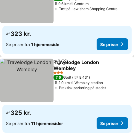
9.6 km til Centrum
Tæt på Lewisham Shopping Centre
323 kr.
Af
Se priser fra
1 hjemmeside
Se priser
Travelodge London
Del
Føj til favoritter
Wembley
3 Stjerner
7,6
Godt
8.431
2.0 km til Wembley stadion
Praktisk parkering på stedet
325 kr.
Af
Se priser fra
11 hjemmesider
Se priser