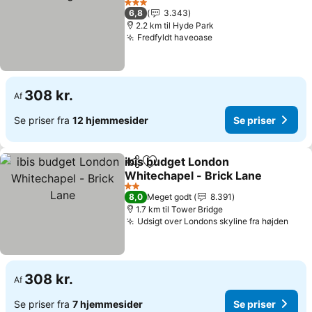
3 Stjerner
6,8
3.343
2.2 km til Hyde Park
Fredfyldt haveoase
308 kr.
Af
Se priser fra
12 hjemmesider
Se priser
ibis budget London
Del
Føj til favoritter
Whitechapel - Brick Lane
2 Stjerner
8,0
Meget godt
8.391
1.7 km til Tower Bridge
Udsigt over Londons skyline fra højden
308 kr.
Af
Se priser fra
7 hjemmesider
Se priser