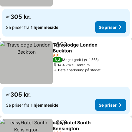
305 kr.
Af
Se priser fra
1 hjemmeside
Se priser
Travelodge London
Del
Føj til favoritter
Beckton
2 Stjerner
8,3
Meget godt
1.565
14.4 km til Centrum
Betalt parkering på stedet
305 kr.
Af
Se priser fra
1 hjemmeside
Se priser
easyHotel South
Del
Føj til favoritter
Kensington