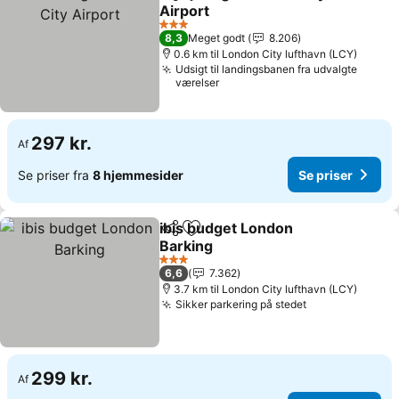
Del
Føj til favoritter
Airport
3 Stjerner
8,3
Meget godt
8.206
0.6 km til London City lufthavn (LCY)
Udsigt til landingsbanen fra udvalgte
værelser
297 kr.
Af
Se priser fra
8 hjemmesider
Se priser
ibis budget London
Del
Føj til favoritter
Barking
3 Stjerner
6,6
7.362
3.7 km til London City lufthavn (LCY)
Sikker parkering på stedet
299 kr.
Af