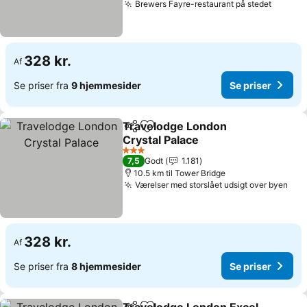
Brewers Fayre-restaurant på stedet
328 kr.
Af
Se priser fra
9 hjemmesider
Se priser
Travelodge London
Del
Føj til favoritter
Crystal Palace
3 Stjerner
7,5
Godt
1.181
10.5 km til Tower Bridge
Værelser med storslået udsigt over byen
328 kr.
Af
Se priser fra
8 hjemmesider
Se priser