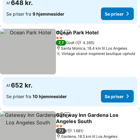
648 kr.
Af
Se priser fra
9 hjemmesider
Se priser
Ocean Park Hotel
Del
Føj til favoritter
Se priser
2 Stjerner
7,7
Godt
4.365
Santa Monica, 18.4 km til Los Angeles
Vintage strand-inspireret boutique-ophold
Se
652 kr.
Af
Se priser fra
10 hjemmesider
Se priser
Gateway Inn Gardena Los
Del
Føj til favoritter
Angeles South
Se priser
2 Stjerner
7,1
1.681
Gardena, 18.5 km til Los Angeles