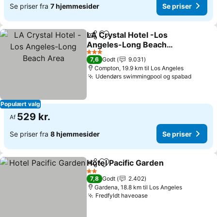
Se priser fra
7 hjemmesider
Se priser
LA Crystal Hotel -Los
Del
Føj til favoritter
Angeles-Long Beach
Area
Se priser
3 Stjerner
7,6
Godt
9.031
Compton, 19.9 km til Los Angeles
Udendørs swimmingpool og spabad
Se pris
Populært valg
529 kr.
Af
Se priser fra
8 hjemmesider
Se priser
Hotel Pacific Garden
Del
Føj til favoritter
Se pri
2 Stjerner
7,8
Godt
2.402
Gardena, 18.8 km til Los Angeles
Fredfyldt haveoase
Se priser