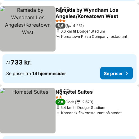
Ramada by Wyndham Los
Del
Føj til favoritter
Angeles/Koreatown West
Se priser
3 Stjerner
6,6
4.251
6.6 km til Dodger Stadium
Koreatown Pizza Company restaurant
Se pr
733 kr.
Af
Se priser fra
14 hjemmesider
Se priser
Hometel Suites
Del
Føj til favoritter
Se priser
2 Stjerner
7,8
Godt
2.673
5.4 km til Dodger Stadium
Koreansk fiskerestaurant på stedet
Se pris