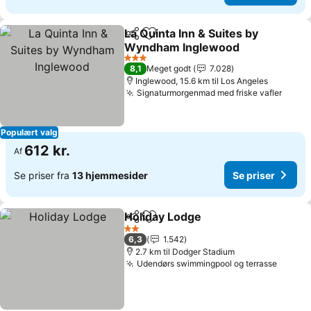
La Quinta Inn & Suites by
Del
Føj til favoritter
Wyndham Inglewood
Se priser
3 Stjerner
8,1
Meget godt
7.028
Inglewood, 15.6 km til Los Angeles
Signaturmorgenmad med friske vafler
Se pr
Populært valg
612 kr.
Af
Se priser fra
13 hjemmesider
Se priser
Holiday Lodge
Del
Føj til favoritter
Se priser
2 Stjerner
6,3
1.542
2.7 km til Dodger Stadium
Udendørs swimmingpool og terrasse
Se pri