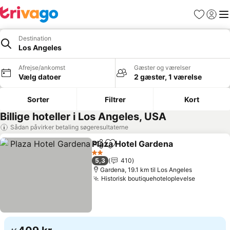
Favoritter
Log ind
Me
Destination
Los Angeles
Afrejse/ankomst
Gæster og værelser
Vælg datoer
2 gæster, 1 værelse
Sorter
Filtrer
Kort
Billige hoteller i Los Angeles, USA
Sådan påvirker betaling søgeresultaterne
Plaza Hotel Gardena
Del
Føj til favoritter
Se pri
2 Stjerner
5,3
410
Gardena, 19.1 km til Los Angeles
Historisk boutiquehoteloplevelse
Se priser