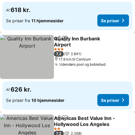
618 kr.
Af
Se priser fra
11 hjemmesider
Se priser
Quality Inn Burbank
Del
Føj til favoritter
Airport
Se priser
3 Stjerner
7,2
2.841
17.9 km til Centrum
Udendørs pool og boblebad
Se priser
626 kr.
Af
Se priser fra
10 hjemmesider
Se priser
Americas Best Value Inn -
Del
Føj til favoritter
Hollywood Los Angeles
Se priser
2 Stjerner
7,2
2.368