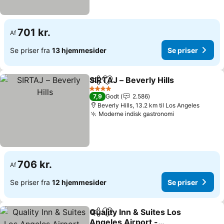
701 kr.
Af
Se priser fra
13 hjemmesider
Se priser
SIRTAJ – Beverly Hills
Del
Føj til favoritter
Se p
4 Stjerner
7,9
Godt
2.586
Beverly Hills, 13.2 km til Los Angeles
Moderne indisk gastronomi
Se priser
706 kr.
Af
Se priser fra
12 hjemmesider
Se priser
Quality Inn & Suites Los
Del
Føj til favoritter
Angeles Airport -