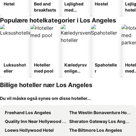
Hotel
Bed and
Lejlighed
Hostel
Lejli
breakfasts
med
hotel
faciliteter
Populære hotelkategorier i Los Angeles
Luksushot
Hoteller
Kæledyrsv
Spahotelle
Hotel
eller
med pool
enlige
r
med
hoteller
park
Billige hoteller nær Los Angeles
Du vil måske også synes om disse hoteller...
Freehand Los Angeles
The Westin Bonaventure Hotel & Suites, Los Angeles
Quality Inn Near Hollywood Walk of Fame
Sheraton Gateway Los Angeles Hotel
Loews Hollywood Hotel
The Biltmore Los Angeles