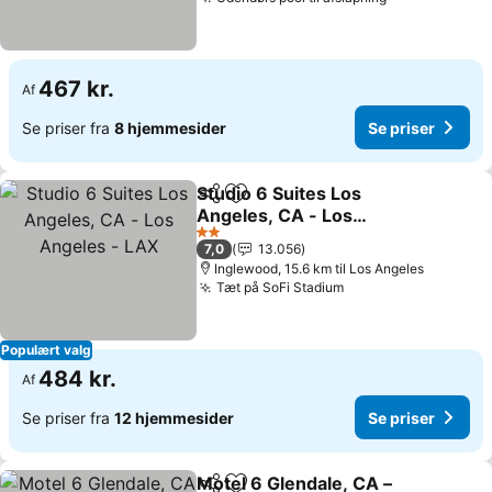
Se priser
467 kr.
Af
Se priser fra
8 hjemmesider
Se priser
Studio 6 Suites Los
Del
Føj til favoritter
Angeles, CA - Los
Angeles - LAX
Se priser
2 Stjerner
7,0
13.056
Inglewood, 15.6 km til Los Angeles
Tæt på SoFi Stadium
Se priser
Populært valg
484 kr.
Af
Se priser fra
12 hjemmesider
Se priser
Motel 6 Glendale, CA –