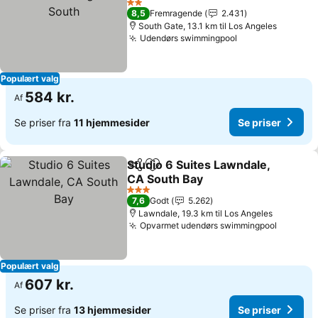
Se priser
2 Stjerner
8,5
Fremragende
2.431
South Gate, 13.1 km til Los Angeles
Udendørs swimmingpool
Se priser
Populært valg
584 kr.
Af
Se priser fra
11 hjemmesider
Se priser
Studio 6 Suites Lawndale,
Del
Føj til favoritter
CA South Bay
Se priser
3 Stjerner
7,6
Godt
5.262
Lawndale, 19.3 km til Los Angeles
Opvarmet udendørs swimmingpool
Se pris
Populært valg
607 kr.
Af
Se priser fra
13 hjemmesider
Se priser