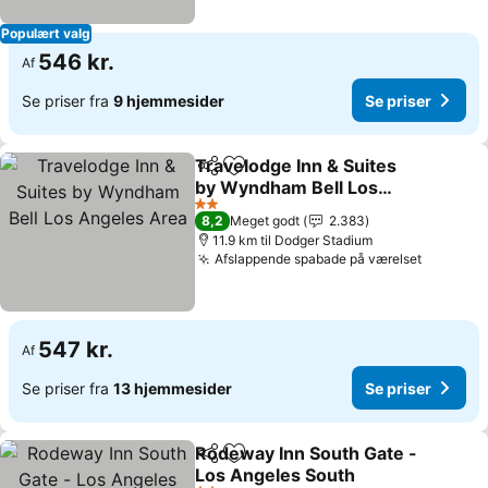
Populært valg
546 kr.
Af
Se priser fra
9 hjemmesider
Se priser
Travelodge Inn & Suites
Del
Føj til favoritter
by Wyndham Bell Los
Angeles Area
Se priser
2 Stjerner
8,2
Meget godt
2.383
11.9 km til Dodger Stadium
Afslappende spabade på værelset
Se prise
547 kr.
Af
Se priser fra
13 hjemmesider
Se priser
Rodeway Inn South Gate -
Del
Føj til favoritter
Los Angeles South