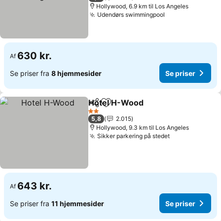
Hollywood, 6.9 km til Los Angeles
Udendørs swimmingpool
Se priser
630 kr.
Af
Se priser fra
8 hjemmesider
Se priser
Hotel H-Wood
Del
Føj til favoritter
Se priser
2 Stjerner
5,8
2.015
Hollywood, 9.3 km til Los Angeles
Sikker parkering på stedet
Se priser
643 kr.
Af
Se priser fra
11 hjemmesider
Se priser