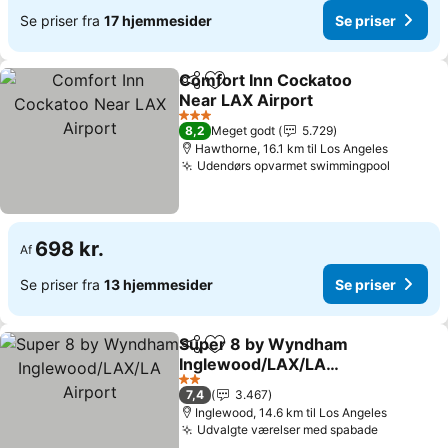
Se priser fra
17 hjemmesider
Se priser
Comfort Inn Cockatoo
Del
Føj til favoritter
Near LAX Airport
Se priser
3 Stjerner
8,2
Meget godt
5.729
Hawthorne, 16.1 km til Los Angeles
Udendørs opvarmet swimmingpool
Se pris
698 kr.
Af
Se priser fra
13 hjemmesider
Se priser
Super 8 by Wyndham
Del
Føj til favoritter
Inglewood/LAX/LA
Airport
Se priser
2 Stjerner
7,4
3.467
Inglewood, 14.6 km til Los Angeles
Udvalgte værelser med spabade
Se priser