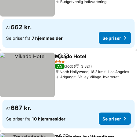
Budgetvenlig indkvartering
Se priser
662 kr.
Af
Se priser fra
7 hjemmesider
Se priser
Mikado Hotel
Del
Føj til favoritter
Se priser
3 Stjerner
7,5
Godt
3.821
North Hollywood, 18.2 km til Los Angeles
Adgang til Valley Village-kvarteret
Se prise
667 kr.
Af
Se priser fra
10 hjemmesider
Se priser