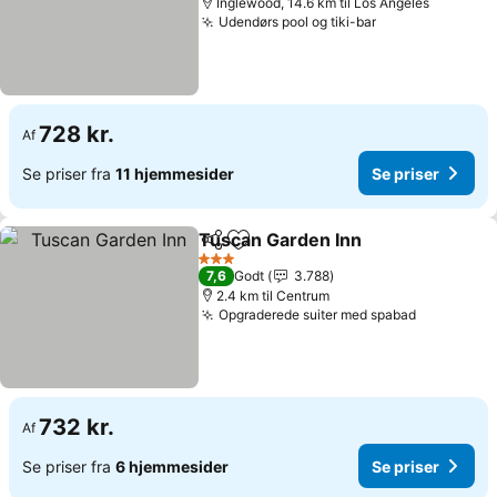
Inglewood, 14.6 km til Los Angeles
Udendørs pool og tiki-bar
Se priser
728 kr.
Af
Se priser fra
11 hjemmesider
Se priser
Tuscan Garden Inn
Del
Føj til favoritter
Se pris
3 Stjerner
7,6
Godt
3.788
2.4 km til Centrum
Opgraderede suiter med spabad
Se priser
732 kr.
Af
Se priser fra
6 hjemmesider
Se priser