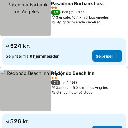
Del
Føj til favoritter
Pasadena Burbank Los
Angeles
Se priser
2 Stjerner
7,9
Godt
1.377
Glendale, 10.4 km til Los Angeles
Nyligt renoverede værelser
Se priser
524 kr.
Af
Se priser fra
9 hjemmesider
Se priser
Redondo Beach Inn
Del
Føj til favoritter
Se pris
2 Stjerner
7,1
1.498
Gardena, 19.0 km til Los Angeles
Grillfaciliteter på stedet
Se priser
526 kr.
Af