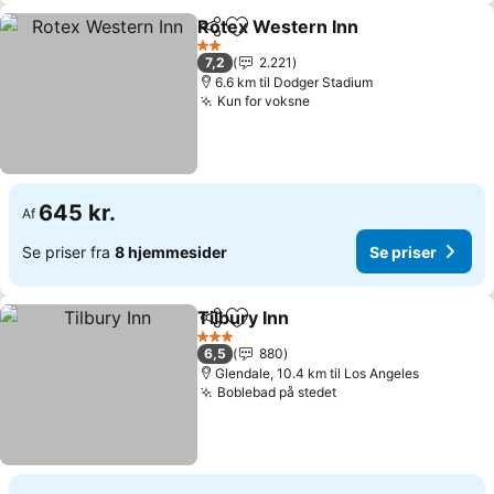
Rotex Western Inn
Del
Føj til favoritter
Se prise
2 Stjerner
7,2
2.221
6.6 km til Dodger Stadium
Kun for voksne
Se priser
645 kr.
Af
Se priser fra
8 hjemmesider
Se priser
Tilbury Inn
Del
Føj til favoritter
Se priser
3 Stjerner
6,5
880
Glendale, 10.4 km til Los Angeles
Boblebad på stedet
Se priser