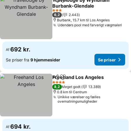
Travelodge by Wyndham
Del
Føj til favoritter
Burbank-Glendale
Se priser
3 Stjerner
6,2
2.443
Burbank, 15.7 km til Los Angeles
Udendørs pool med farverigt vægmaleri
Se p
692 kr.
Af
Se priser fra
9 hjemmesider
Se priser
Freehand Los Angeles
Del
Føj til favoritter
Se p
4 Stjerner
8,2
Meget godt
13.389
0.8 km til Centrum
Unikke værelser og fælles
overnatningsmuligheder
694 kr.
Af