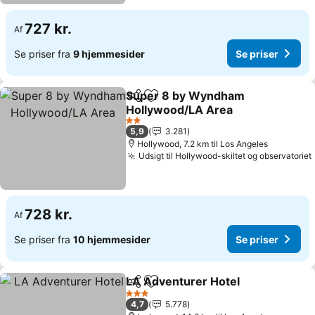
727 kr.
Af
Se priser fra
9 hjemmesider
Se priser
Super 8 by Wyndham
Del
Føj til favoritter
Hollywood/LA Area
Se priser
2 Stjerner
5,9
3.281
Hollywood, 7.2 km til Los Angeles
Udsigt til Hollywood-skiltet og observatoriet
728 kr.
Af
Se priser fra
10 hjemmesider
Se priser
LA Adventurer Hotel
Del
Føj til favoritter
Se pr
3 Stjerner
4,7
5.778