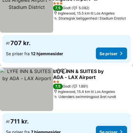
Stadium District
Se priser
3 Stjerner
7,5
Godt
5.082
Inglewood, 15.5 km til Los Angeles
Strategisk beliggenhed i Stadium District
Se 
707 kr.
Af
Se priser fra
12 hjemmesider
Se priser
LYFE INN & SUITES by
Del
Føj til favoritter
AGA - LAX Airport
Se priser
2 Stjerner
7,5
Godt
1.891
Inglewood, 15.4 km til Los Angeles
Udendørs swimmingpool året rundt
Se pris
711 kr.
Af
Se priser fra
7 hjemmesider
Se priser