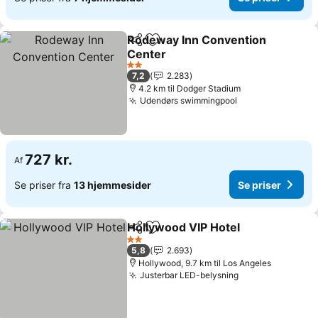
Rodeway Inn Convention
Del
Føj til favoritter
Center
Se priser
2 Stjerner
7,2
2.283
4.2 km til Dodger Stadium
Udendørs swimmingpool
Se priser
727 kr.
Af
Se priser fra
13 hjemmesider
Se priser
Hollywood VIP Hotel
Del
Føj til favoritter
Se pri
2 Stjerner
5,8
2.693
Hollywood, 9.7 km til Los Angeles
Justerbar LED-belysning
Se priser